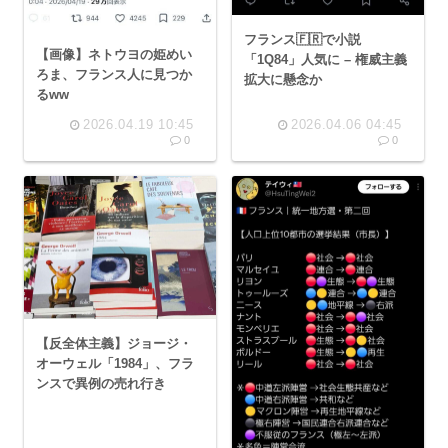
フランス🇫🇷で小説
【画像】ネトウヨの姫めい
「1Q84」人気に – 権威主義
ろま、フランス人に見つか
拡大に懸念か
るww
2026.04.19 10:45
2026.04.06 04:45
0
0
【反全体主義】ジョージ・
オーウェル「1984」、フラ
ンスで異例の売れ行き