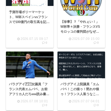
予測市場ポリーマーケッ
ト、W杯スペインvsフラン
【珍事】？「やれぇい！」
スで100億円の取引高を記録
W杯準々決勝・フランスVS
ギャン中ジャップにも解禁
モロッコの審判団がなぜか
してくれぇ…
全員アルゼンチン人に染め
2026.07.15 09:17
2026.07.09 15:00
られ炎上、批判殺到www
0
0
パラグアイ🇵🇾女議員「フ
パラグアイ上院議員「エム
ランス代表エムバペ、お前
バペ！この猿ゥ！黙れや猿
アフリカ人だろww読み書き
ゥ！フランス人装うなこの
もできないニガーww」◀大
猿ゥ！」⇒エムバペお気持
2026.07.08 10:01
2026.07.07 04:01
炎上
ち表明
0
0