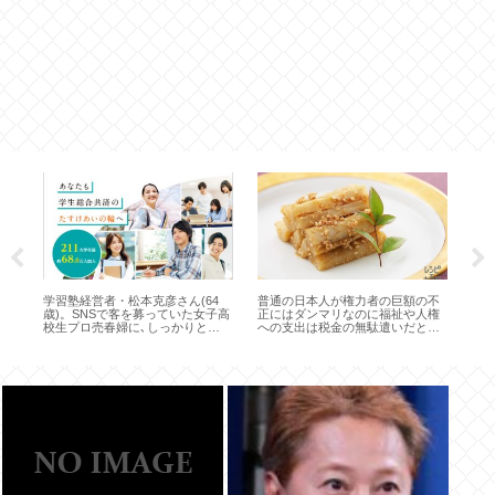
いの
い
学習塾経営者・松本克彦さん(64
普通の日本人が権力者の巨額の不
ネト
歳)。SNSで客を募っていた女子高
正にはダンマリなのに福祉や人権
安門
校生プロ売春婦に､しっかりと
への支出は税金の無駄遣いだと徹
25000円支払ってSEXしたのに逮捕
底的に叩く理由