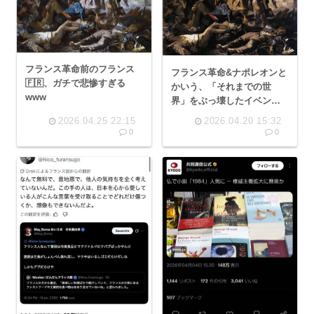
フランス革命前のフランス
フランス革命&ナポレオンと
🇫🇷、ガチで悲惨すぎる
かいう、「それまでの世
www
界」をぶっ壊したイベント
www
2026.04.25 22:15
2026.04.20 15:32
0
0