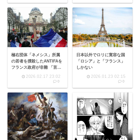
極右団体「ネメシス」所属
日本以外でロリに寛容な国
の若者を撲殺したANTIFAを
「ロシア」と「フランス」
フランス政府が非難 「言葉
しかない
は人を56す！」
2026.02.17 23:02
2026.01.23 02:15
0
0