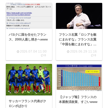
パヨクに国を任せたフラン
フランス右翼「ロシアを敵
ス、2000人蒸し焼きへwww
にまわすな」フランス左翼
「中国を敵にまわすな」
「「NATO脱退や！」」
2026.07.04 11:00
2026.06.29 11:16
0
0
【ジャップ報】フランスの
サッカーフランス代表がク
本屋救済政策、すごいwww
ロンボばかり