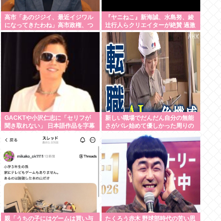
高市「あのジジイ、最近イジワル
『ヤニねこ』新海誠、水島努、綾
になってきたわね」高市政権、つ
辻行人らクリエイターが絶賛 過激
いに麻生切り！嫌儲はどっちにつ
描写はBPOでも議論に
くの
GACKTや小沢仁志に「セリフが
新しい職場でだんだん自分の無能
聞き取れない」 日本語作品を字幕
さがバレ始めて優しかった周りの
で見る人が増えている背景
人たちが徐々に冷たくなっていく
時ってゾクゾクするよな
親「うちの子にはゲームは買い与
たくろう赤木 野球部時代の苦い思