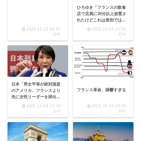
る😭」
ひろゆき「フランスの飲食
店で店員に30分以上放置さ
れたけどこれは差別ではな
い」
2025.11.13 09:01
2025.10.24 21:01
0
0
日本「男女平等が絶対国是
フランス革命、躁鬱すぎる
のアメリカ、フランスより
先に女性リーダーを排出し
ました」👈地味にすごく
2025.10.04 19:30
2025.09.28 00:45
ね？
0
0