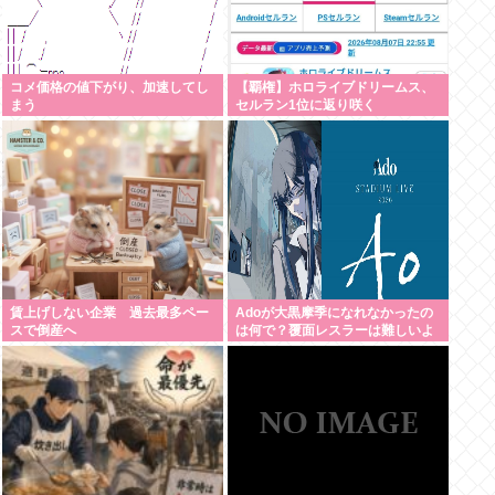
コメ価格の値下がり、加速してし
【覇権】ホロライブドリームス、
まう
セルラン1位に返り咲く
WIWIWIWIWIWIWIWIWIWIWIWIWI
WIWIWIWIWI
賃上げしない企業 過去最多ペー
Adoが大黒摩季になれなかったの
スで倒産へ
は何で？覆面レスラーは難しいよ
ね