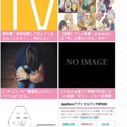
脚本家「原作改変して元よりつま
【悲報】アニメ監督「みなみけに
らなくしたろ！」←何がしたい
は『冬』が居ないやん…せや！
の？
『冬』の末っ子をアニメオリジナ
ルで出そ！」
(╭☞´ん`)╭☞『嫌儲良い人キャン
とりわさを食べて車椅子生活にな
ペーンはじまる』
った医師「ギラン・バレー症候群
になって本当に絶望。死んだ方が
良かったと思った」