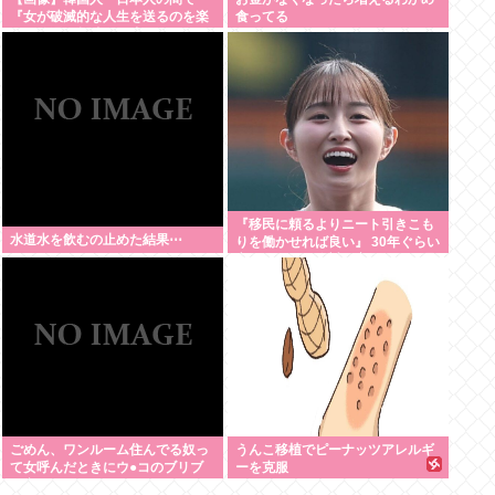
『女が破滅的な人生を送るのを楽
食ってる
しむ陰湿な趣味』が流行ってい
る」119万バズ【HotTweets】
『移民に頼るよりニート引きこも
水道水を飲むの止めた結果⋯
りを働かせれば良い』 30年ぐらい
言ってるけど絶対に実現しない理
由www
ごめん、ワンルーム住んでる奴っ
うんこ移植でピーナッツアレルギ
て女呼んだときにウ●コのブリブ
ーを克服
リ音どうしてんの？？