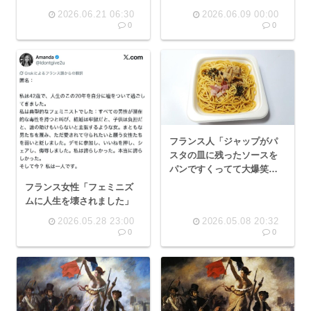
2026.06.21 06:30
2026.06.09 00:00
0
0
フランス人「ジャップがパ
スタの皿に残ったソースを
パンですくってて大爆笑だ
よwwwさすが綺麗好きな国
フランス女性「フェミニズ
民だねw」
ムに人生を壊されました」
2026.05.28 23:00
2026.05.08 20:32
0
0