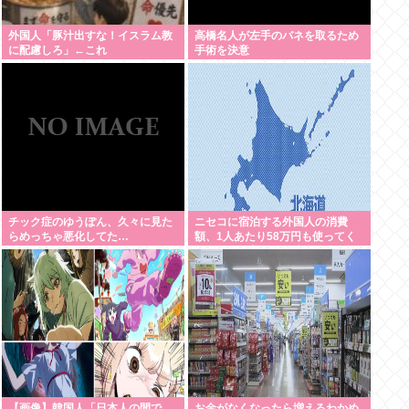
外国人「豚汁出すな！イスラム教
高橋名人が左手のバネを取るため
に配慮しろ」←これ
手術を決意
チック症のゆうぽん、久々に見た
ニセコに宿泊する外国人の消費
らめっちゃ悪化してた…
額、1人あたり58万円も使ってく
れることが判明。日本人の4.6倍
【画像】韓国人「日本人の間で
お金がなくなったら増えるわかめ