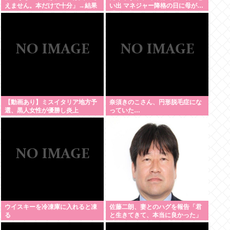
えません。本だけで十分」→結果
い出 マネジャー降格の日に母が…
「何も言えなくて」
【動画あり】ミスイタリア地方予
奈須きのこさん、円形脱毛症にな
選、黒人女性が優勝し炎上
っていた…
ウイスキーを冷凍庫に入れると凍
佐藤二朗、妻とのハグを報告「君
る
と生きてきて、本当に良かった」
「文〇砲より遥かに威力は弱い