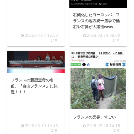
右傾化したヨーロッパ、フ
ランスの地方統一選挙で極
右や右翼が大躍進www
2026.04.04 16:30
2026.03.24 06:00
0
0
フランスの新型空母の名
前、『自由フランス』に決
定！！！
フランスの売春、すごい
2026.03.19 15:46
2026.02.20 14:16
0
0