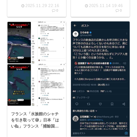
う日本の味方がドイツしか
寄る事態に
2025.11.29 22:16
2025.11.14 19:46
いなくなる…
0
0
フランス「水族館のシャチ
を引き取って😪」日本「は
い🙋」フランス「捕鯨国に
渡すくらいなら安楽死させ