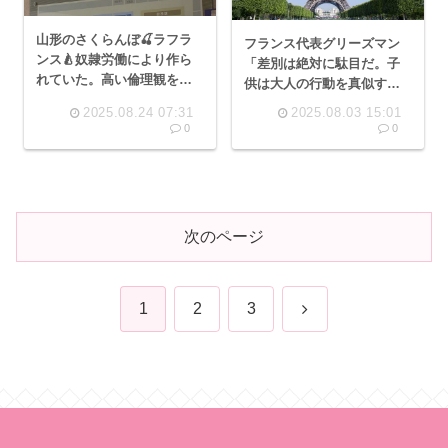
山形のさくらんぼ🍒ラフラ
フランス代表グリーズマン
ンス🍐奴隷労働により作ら
「差別は絶対に駄目だ。子
れていた。高い倫理観を持
供は大人の行動を真似する
て
んだぞ。大人たちは言動に
2025.08.24 07:31
2025.08.03 15:01
気をつけてほしいよ」
0
0
次のページ
次
1
2
3
へ