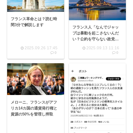
フランス革命とは？読む時
間3分で解説します
フランス人「なんでジャッ
プは暴動を起こさないんだ
い？公約を守らない政党な
んてフランスではありえな
2025.09.26 17:45
2025.09.13 11:16
いよ？」
0
0
メローニ、フランスがアフ
リカ14カ国の通貨発行権と
資源の50%を管理し搾取