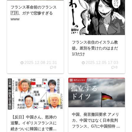
フランス革命前のフランス
🇫🇷、ガチで悲惨すぎる
www
フランス在住のイスラム教
徒。差別を受けたのはまだ
1/3だけ
2025.12.08 21:31
2025.12.05 17:03
0
0
中国、発言撤回要求 アメリ
【反日】中国さん、怒涛の
カ、中国ではなく日本批判
追撃。イギリスフランスに
フランス、G7に中国招待 も
続きついに韓国にまで擦り