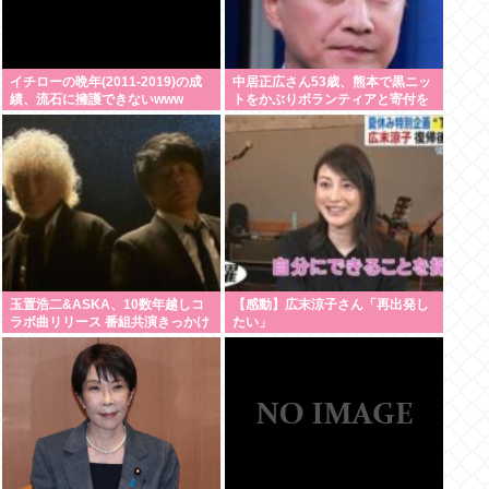
イチローの晩年(2011-2019)の成
中居正広さん53歳、熊本で黒ニッ
績、流石に擁護できないwww
トをかぶりボランティアと寄付を
している模様
玉置浩二&ASKA、10数年越しコ
【感動】広末涼子さん「再出発し
ラボ曲リリース 番組共演きっかけ
たい」
で実現…同い年盟友の完全合作