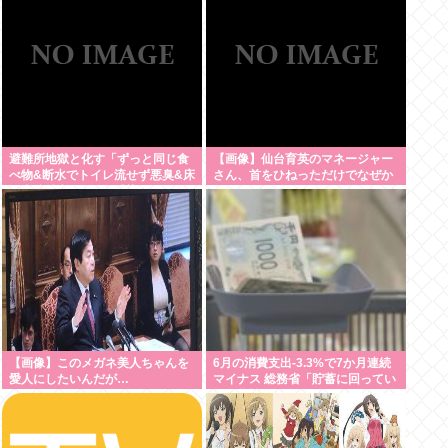
が、僕のノロケ砲をお見舞いす
る」
避難所地獄と化す「ずっと同じ食
【画像】仙台育英のマネージャー
べ物&断水でトイレ流せず悪臭&床
さん、首をひねっただけでなぜか
に直接就寝&コロナ感染」
ウインクしたことにされてしまう
www
【画像】このメガネ美人ちゃんを
6月の消費支出-3.3%で7か月連続
愛人にしたいんだが…
マイナス 総務省「貯蓄に回ってい
る可能性」