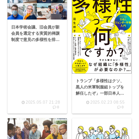
日本学術会議、旧会員が新
会員を選定する実質的禅譲
制度で意見の多様性を排除
していたと自白
トランプ「多様性はクソ、
黒人の米軍制服組トップを
解任したぞ」一部日本人
「うおおおおおおお」 こい
2025.05.07 21:28
2025.02.23 08:55
つら何？
0
0