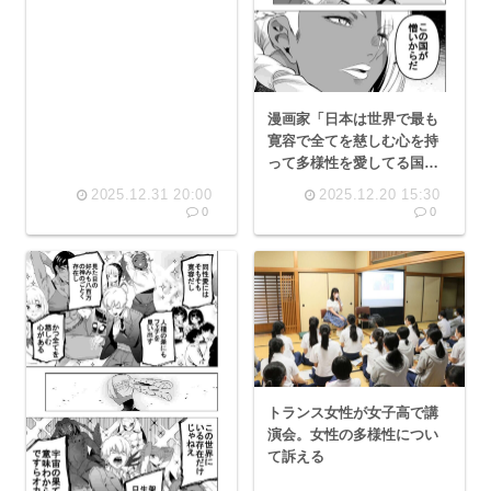
てから対策するのでは遅い
漫画家「日本は世界で最も
寛容で全てを慈しむ心を持
って多様性を愛してる国な
んだよ」
2025.12.31 20:00
2025.12.20 15:30
0
0
トランス女性が女子高で講
演会。女性の多様性につい
て訴える