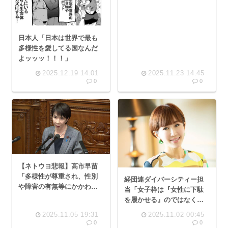
日本人「日本は世界で最も
多様性を愛してる国なんだ
よッッッ！！！」
2025.12.19 14:01
2025.11.23 14:45
0
0
【ネトウヨ悲報】高市早苗
「多様性が尊重され、性別
経団連ダイバーシティー担
や障害の有無等にかかわら
当「女子枠は『女性に下駄
ず人権を大切にする、共生
を履かせる』のではなく
社会実現の取り組みを進め
『男性の下駄を脱がせる』
2025.11.05 19:31
2025.11.02 00:45
る
ための制度です」
0
0