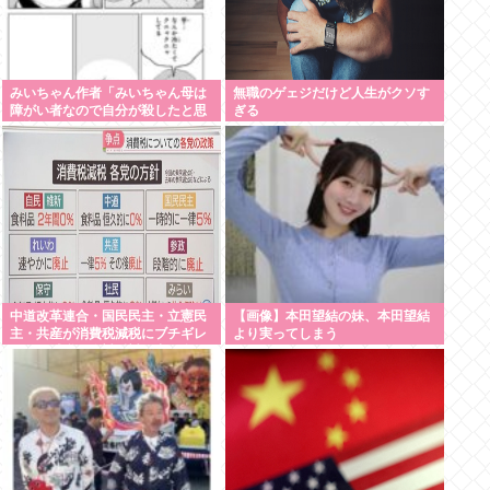
みいちゃん作者「みいちゃん母は
無職のゲェジだけど人生がクソす
障がい者なので自分が殺したと思
ぎる
い込んで自白しました」←なにこ
れ
中道改革連合・国民民主・立憲民
【画像】本田望結の妹、本田望結
主・共産が消費税減税にブチギレ
より実ってしまう
発狂 減税に絶対反対と力を合わ
せ始める