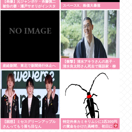
【画像】元ジャンポケ・斉藤慎二
スペースX、株価大暴落
被告の妻・瀬戸サオリがインスタ
更新！その内容がガチでヤバすぎ
る…
【衝撃】清水アキラさんの息子・
産経新聞、東北で新聞発行休止へ
清水良太郎さん死去で落語家・柳
家小はださんが「いじめ」「暴
行」被害告発・・・・・・・・・
【困惑】ミセスグリーンアップル
特定外来カミキリムシに1匹300円
さんってもう落ち目なん
の賞金をかけた高崎市、初日に
か？・・・・・・・・・
1170匹持ち込まれる