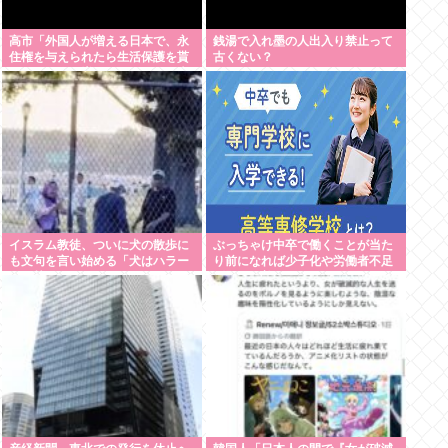
高市「外国人が増える日本で、永
銭湯で入れ墨の人出入り禁止って
住権を与えられたら生活保護を貰
古くない？
うなんて人が増えては困る。日本
人以上の水準の人のみ許可しま
す」
イスラム教徒、ついに犬の散歩に
ぶっちゃけ中卒で働くことが当た
も文句を言い始める「犬はハラー
り前になれば少子化や労働者不足
ム（禁忌）だ」
問題は改善するよな