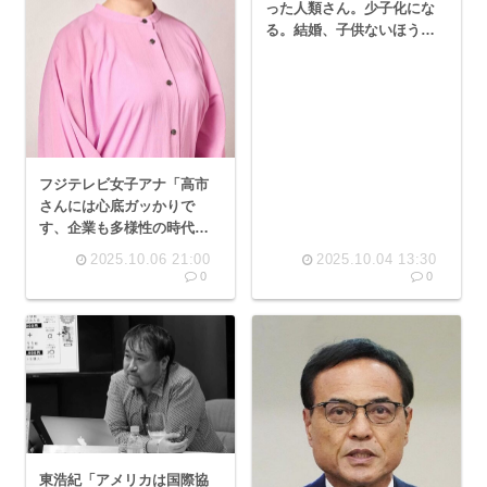
った人類さん。少子化にな
る。結婚、子供ないほうが
楽できると気づく
フジテレビ女子アナ「高市
さんには心底ガッかりで
す、企業も多様性の時代に
ワークバランスは捨てろと
2025.10.06 21:00
2025.10.04 13:30
か許せません」
0
0
東浩紀「アメリカは国際協