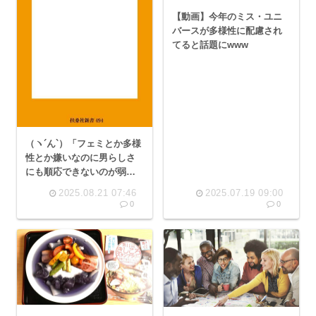
【動画】今年のミス・ユニ
バースが多様性に配慮され
てると話題にwww
（ヽ´ん`）「フェミとか多様
性とか嫌いなのに男らしさ
にも順応できないのが弱男
のダメなところなんだろう
2025.08.21 07:46
2025.07.19 09:00
な」
0
0