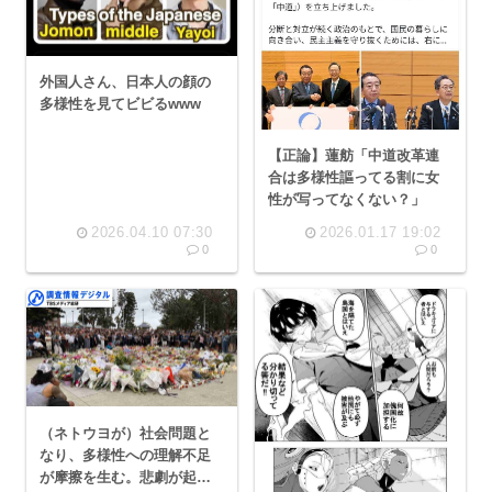
外国人さん、日本人の顔の
多様性を見てビビるwww
【正論】蓮舫「中道改革連
合は多様性謳ってる割に女
性が写ってなくない？」
2026.04.10 07:30
2026.01.17 19:02
0
0
（ネトウヨが）社会問題と
なり、多様性への理解不足
が摩擦を生む。悲劇が起き