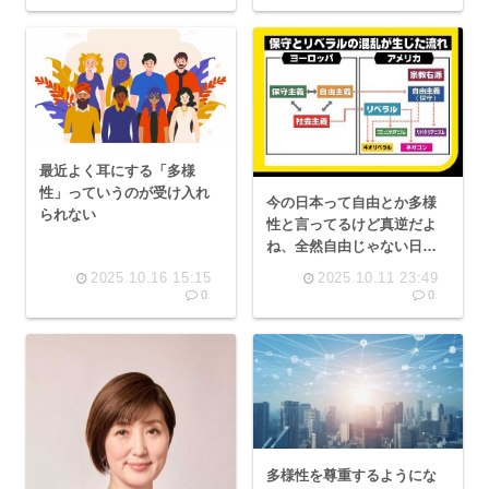
最近よく耳にする「多様
性」っていうのが受け入れ
今の日本って自由とか多様
られない
性と言ってるけど真逆だよ
ね、全然自由じゃない日本
人もプライベートも企業も
2025.10.16 15:15
2025.10.11 23:49
文化も
0
0
多様性を尊重するようにな