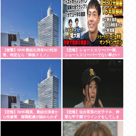
【衝撃】NHK番組出演者Xの性加
【悲報】ショートスリーパー堀、
害、特定なら「降板ドミノ」
ショートスリーパーでない事がバ
へ・・・・・・・・・
レてしまう
【悲報】NHK職員、番組出演者か
【悲報】仙台育英の女子マネ、神
ら性被害 復職配慮が認められず
聖な甲子園でウインクをしてしま
異動まで3年以上
う