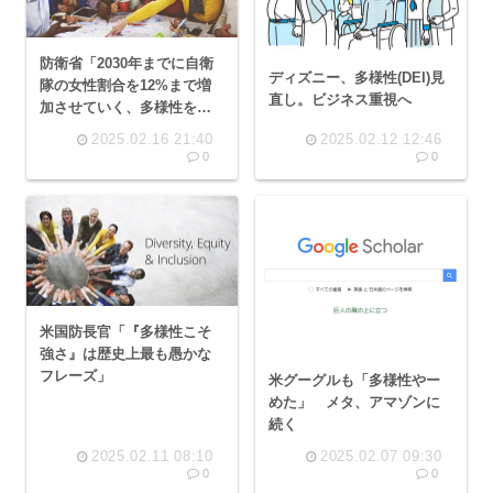
防衛省「2030年までに自衛
ディズニー、多様性(DEI)見
隊の女性割合を12%まで増
直し。ビジネス重視へ
加させていく、多様性を求
められている時代に女性な
2025.02.16 21:40
2025.02.12 12:46
らではの視点が必要」
0
0
米国防長官「『多様性こそ
強さ』は歴史上最も愚かな
フレーズ」
米グーグルも「多様性やー
めた」 メタ、アマゾンに
続く
2025.02.11 08:10
2025.02.07 09:30
0
0