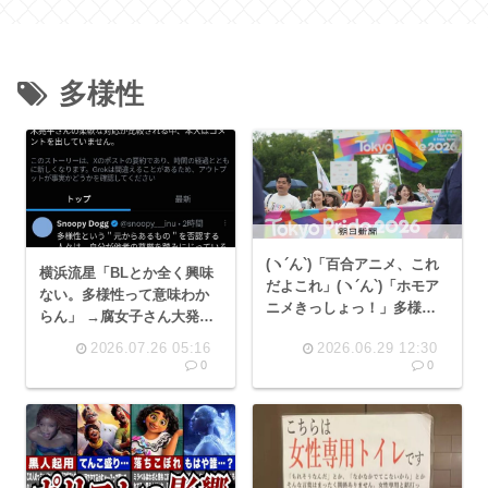
多様性
(ヽ´ん`)「百合アニメ、これ
横浜流星「BLとか全く興味
だよこれ」(ヽ´ん`)「ホモア
ない。多様性って意味わか
ニメきっしょっ！」多様性
らん」 →腐女子さん大発狂
の嫌儲とは何なのか？
www
2026.07.26 05:16
2026.06.29 12:30
0
0