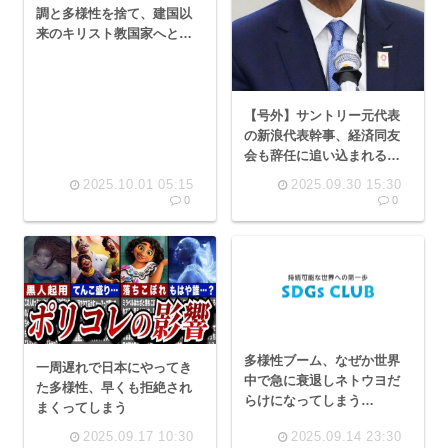
調と多様性を捨て、建国以
来のキリスト教国家へと回
帰中。日本は価値観を共有
とか言ってる場合じゃ無
い」
【号外】サントリー元代表
の新浪代表幹事、経済同友
会も辞任に追い込まれる…
この人ほど多様性に有能な
2025.10.01 05:15
2025.09.30 15:30
人は代わりいないぞ涙
0
0
多様性ブーム、なぜか世界
一周遅れで日本にやってき
中で急に衰退しネトウヨだ
た多様性、早くも拒絶され
らけになってしまう…
まくってしまう
2025.09.17 10:30
2025.09.14 23:30