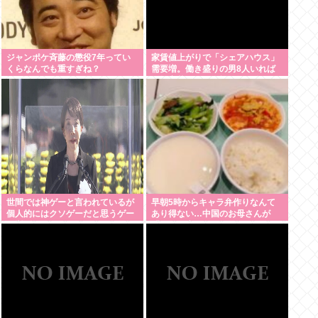
ジャンポケ斉藤の懲役7年ってい
家賃値上がりで「シェアハウス」
くらなんでも重すぎね？
需要増。働き盛りの男8人いれば
一軒家暮らしも余裕で毎日楽しい
世間では神ゲーと言われているが
早朝5時からキャラ弁作りなんて
個人的にはクソゲーだと思うゲー
あり得ない…中国のお母さんが
ム挙げてけwww
「なぜ日本人はそんなにがんばる
の？」と不思議に思う理由