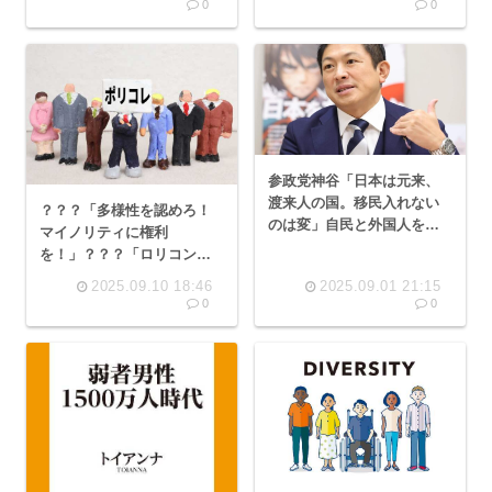
0
0
参政党神谷「日本は元来、
渡来人の国。移民入れない
？？？「多様性を認めろ！
のは変」自民と外国人を輸
マイノリティに権利
入し日本人の多様性を推進
を！」？？？「ロリコンは
へ
鬼畜！小さい子に欲情する
2025.09.10 18:46
2025.09.01 21:15
とか信じられない！気持ち
0
0
悪い！」