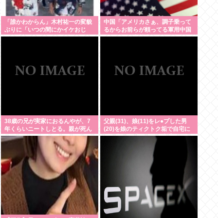
「誰かわからん」木村祐一の変貌
中国「アメリカさぁ、調子乗って
ぶりに「いつの間にかイケおじ
るからお前らが頼ってる軍用中国
に」「松ちゃんより痩せてな
ドローン輸出禁止するわw」
い？」「渋く」
38歳の兄が実家におるんやが、7
父親(31)、娘(11)をレ●プした男
年くらいニートしとる。親が死ん
(20)を娘のティクトク垢で自宅に
だ後の処理どうしよう
誘い出し自助 2人とも逮捕