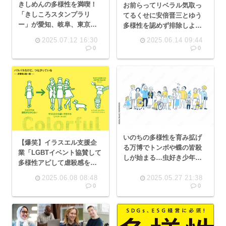
きしめんの多様性を満喫！
お前らってリベラル気取っ
「きしころスタンプラリ
てるくせに安倍晋三とゆう
ー」が愛知、岐阜、東京の
多様性を認めず排除しよう
全36店舗で開催中
としてたよな
2025.07.12 16:30
2025.06.14 09:44
0
0
いのちの多様性を育み拡げ
【爆笑】イラスエル支援企
る万博でトンボや蝶の皆殺
業「LGBTイベント協賛して
しが始まる…虫好き少年号
多様性アピして虐殺感をか
泣トラウマ阿鼻叫喚へ
き消すナリ！」LGBTイベン
2025.06.08 08:48
2025.05.27 21:38
ト「ダメです。お前ら出禁
0
0
な」