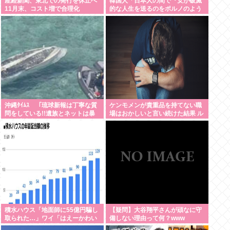
産経新聞、東北での発行を休止へ
韓国人「日本人の間で『女が破滅
11月末、コスト増で合理化
的な人生を送るのをポルノのよう
に楽しむ陰湿な趣味』が流行って
いる」
沖縄ﾀｲﾑｽ 「琉球新報は丁寧な質
ケンモメンが貴重品を持てない職
問をしている!!遺族とネットは暴
場はおかしいと言い続けた結果 ル
論で誹謗中傷をするな!!」
ールが変わり始めた件
積水ハウス「地面師に55億円騙し
【疑問】大谷翔平さんが頑なに守
取られた…」ワイ「はえーかわい
備しない理由って何？www
そう…会社滅茶苦茶やろなぁ」