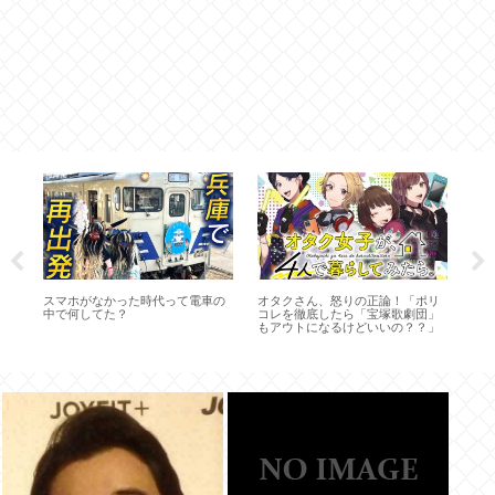
建
スマホがなかった時代って電車の
オタクさん、怒りの正論！「ポリ
ヴ
ほ
中で何してた？
コレを徹底したら「宝塚歌劇団」
わ
を
もアウトになるけどいいの？？」