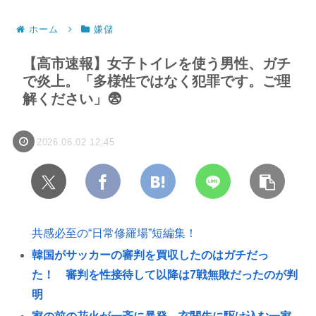
ホーム
嫌儲
【高市速報】女子トイレを使う男性、ガチ
で炎上。「多様性ではなく犯罪です。ご理
解ください」😨
2026.06.02 12:45
共感必至の“日常修羅場”短編集！
韓国がサッカーの審判を買収したのはガチだっ
た！ 審判を性接待して以降は7戦無敗だったのが判
明