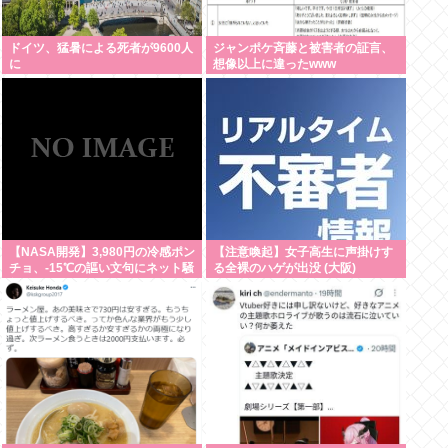
ドイツ、猛暑による死者が9600人
ジャンポケ斉藤と被害者の証言、
に
想像以上に違ったwww
【NASA開発】3,980円の冷感ポン
【注意喚起】女子高生に声掛けす
チョ、-15℃の謳い文句にネット騒
る全裸のハゲが出没 (大阪)
然