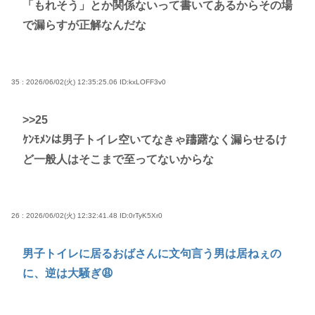
「もれそう」とか関係ないって書いてあるからその場
で漏らすが正解なんだな
35 : 2026/06/02(火) 12:35:25.06
ID:kxLOFF3v0
>>25
ｹﾝﾓﾒﾝは男子トイレ空いてなきゃ躊躇なく漏らせるけ
ど一般人はそこまで至ってないからな
26 : 2026/06/02(火) 12:32:41.48
ID:0rTyK5Xr0
男子トイレに居るおばさんに文句言う男は居ねぇの
に、逆は大騒ぎ😩