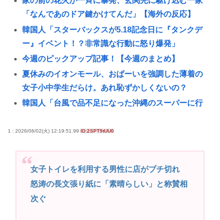
家の前の花火が一斉に暴発、玄関先に駆け込む一家
「なんであのドア鍵かけてんだ」【海外の反応】
韓国人「スターバックスが5.18記念日に『タンクデ
ー』イベント！？非常識な行動に怒り爆発」
今週のピックアップ記事！【今週のまとめ】
夏休みのイオンモール、おぱーいを強調した薄着の
女子小中学生だらけ。あれ恥ずかしくないの？
韓国人「台風で品不足になった沖縄のスーパーに行
ってみたら、なぜか辛ラーメンだけ売れ残っていた
んです…
1 : 2026/06/02(火) 12:19:51.99
ID:2SPT9tUU0
XBOX Series S、29,980円だったはずが値上げを繰
り返し約10万円弱😰
女子トイレを利用する男性に店がブチ切れ
🇹🇭タイの学校で14歳少年が銃乱射😱祖父母と教師5
怒涛の長文張り紙に「素晴らしい」と称賛相
人などを殺し自殺😰
次ぐ
現役JK、違和感を感じだす「女批判する奴に限って
女でヌイてたりするから意味わからなくなってきた