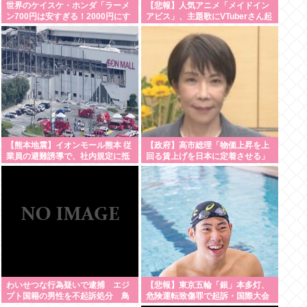
世界のケイスケ・ホンダ「ラーメ
【悲報】人気アニメ「メイドイン
ン700円は安すぎる！2000円にす
アビス」、主題歌にVTuberさん起
るべき」
用でまたまたまた炎上www
【熊本地震】イオンモール熊本 従
【政府】高市総理「物価上昇を上
業員の避難誘導で、社内規定に抵
回る賃上げを日本に定着させる」
触か
国家公務員月給3.51%増へ 人事院
の勧告を受け
わいせつな行為疑いで逮捕 エジ
【悲報】東京五輪「銀」本多灯、
プト国籍の男性を不起訴処分 鳥
危険運転致傷罪で起訴・国際大会