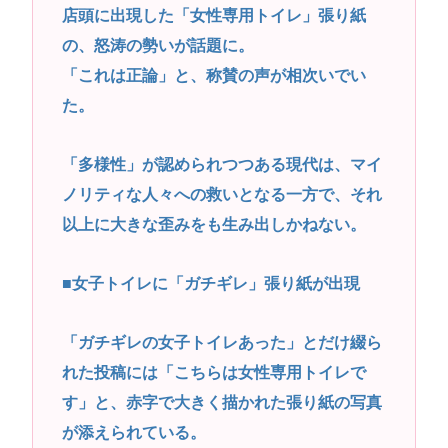
店頭に出現した「女性専用トイレ」張り紙
🙎」
の、怒涛の勢いが話題に。
台風13号は中国大陸に行ったけど、15号の予想進
「これは正論」と、称賛の声が相次いでい
路…なんだこれ？
た。
高市早苗さん、憧れのバンドを官邸に招き、自身の
サイン入りドラム・スティックをプレゼントw
「多様性」が認められつつある現代は、マイ
若くて美人なママと親友の淫らな行為内容を毎回聞
ノリティな人々への救いとなる一方で、それ
かされる「女神の加護を受けしママのサーガ」3巻 今
以上に大きな歪みをも生み出しかねない。
ガチで “ママ” ブーム来てるよな
ポケカ資産が100万円超えた男の子www
■女子トイレに「ガチギレ」張り紙が出現
【高市動画】こういうオスガキってどうやったら産
まれるの？
「ガチギレの女子トイレあった」とだけ綴ら
中国のメスガキ、民度が終わりすぎてる
れた投稿には「こちらは女性専用トイレで
す」と、赤字で大きく描かれた張り紙の写真
Powered by livedoor 相互RSS
が添えられている。