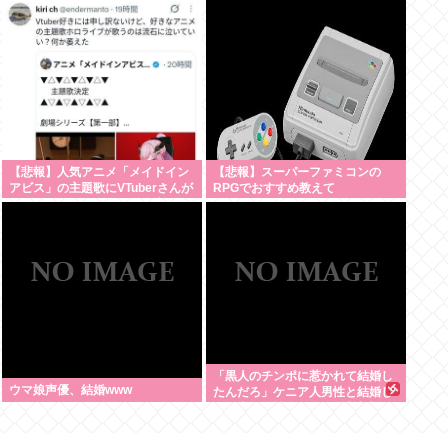
取地検 [8/8]
を辞退
【悲報】人気アニメ「メイドイン
【悲報】スーパーファミコンの
アビス」の主題歌にVTuberさんが
RPGでおすすめ教えて
起用されてまたまたまた炎上、も
う何回目だよ…
「黒人のチンポに惹かれて結婚し
ウマ娘声優、結婚www
たんだろ」ケニア人男性と結婚し
た日本人女性（31）に”誹謗中
傷”殺到