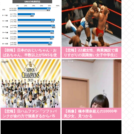
【朗報】日本のおじいちゃん・お
【悲報】22歳女性、商業施設で通
ばあちゃん、半数以上がSNSを使
りすがりの面識無い女子中学生に
いこなしていたwww
ラリアットして逮捕される
【悲報】日ハムファン「ソフトバ
【画像】橋本環奈超えの10000年
ンクが金の力で強過ぎるからパ5
美少女、見つかる
球団ファンはdocomoかauにして
資金源を断て！」