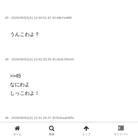
45 : 2026/06/02(火) 12:40:51.87
ID:rWkYImlN0
うんこわよ？
48 : 2026/06/02(火) 12:42:35.45
ID:oEdLOfmV0
>>45
なにわよ
しっこわよ！
46 : 2026/06/02(火) 12:41:26.07
ID:EkGaahMTa
男子トイレがいっぱいならこれはもう野糞しろってこ
ホーム
検索
トップ
サイドバー