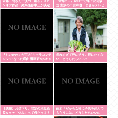
佐藤二朗さん主演の「踊る」スピ
『8番出口』金ローで地上波初放
ンオフ作品、結局撮影中止が決定
送 主演の二宮和也「まさかテレビ
www
にまで迷い込んでしまうとは」
『ちいかわ』が巨大”キャラコンテ
疲れすぎて死にそう。死にたくな
ンツ”になった理由 漫画研究&キャ
い。どうしたらいい？
ラクター論から紐解く
【悲報】お盆下り、安定の地獄絵
政府「だから女性に子供を産んで
図ｗｗｗ「休み」って何だっけ？
もらうには、どうしたらいいの
よ;;」