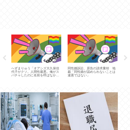
大
搬
性
状
へずまりゅう「オアシズ大久保佳
同性婚訴訟、原告の請求棄却 地
も
代子がクソ。人間性最悪。俺がス
裁「同性婚が認められないことは
パチャしたのに名前を呼ばなかっ
違憲ではない」
た！」