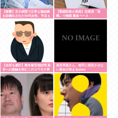
【衝撃】京大病院で正常な脳組織
【緊縮財政が原因】従業員「退
を誤摘出された50代女性、手足も
職」で倒産 最多ペース
動かせず自発呼吸もできない重篤
状態に…「意識はある」
【住民を威圧】熊本被災地訪問 高
高市早苗さん、相手に発言させな
市への接触を拒むこのコワモテ男
い面会が決まるwww
は何者？