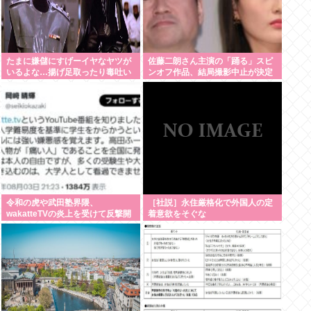
たまに嫌儲にすげーイヤなヤツが
佐藤二朗さん主演の「踊る」スピ
いるよな…揚げ足取ったり毒吐い
ンオフ作品、結局撮影中止が決定
たり…
www
令和の虎や武田塾界隈、
［社説］永住厳格化で外国人の定
wakatteTVの炎上を受けて反撃開
着意欲をそぐな
始