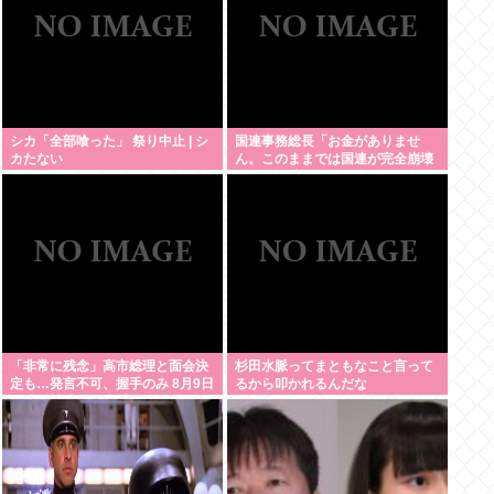
シカ「全部喰った」 祭り中止 | シ
国連事務総長「お金がありませ
カたない
ん。このままでは国連が完全崩壊
します。助けて下さい」
「非常に残念」高市総理と面会決
杉田水脈ってまともなこと言って
定も…発言不可、握手のみ 8月9日
るから叩かれるんだな
長崎の被爆体験者「何のために」 |
主催の長崎市に呼ばれたから行っ
てるんだろうに