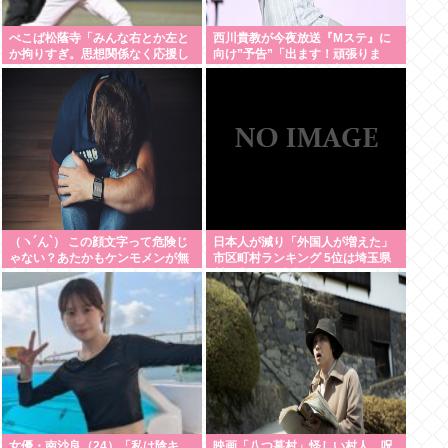
ぺこぱ松蔭寺「みんな右とか左と
西川貴教が今夜放送『Mステ』に
か拘りすぎ。思想関係なく応援し
向け”予告”「出ます！頑張りま
ようよ」
す！」「恐らくアレも着ます！」
期待膨らむ
（ヽ´ん`） この顔文字って危険じ
日本人が減り「外国人が増えた」
ゃない？あたかもケンモメンが無
市区町村ランキング 5位は埼玉県
害で優しい一般人だと誤解させる
川口市、4位京都市
恐れがある
女優・南沙良（24）「私は陰キ
映画「八つ墓村」怪しい村人、呪