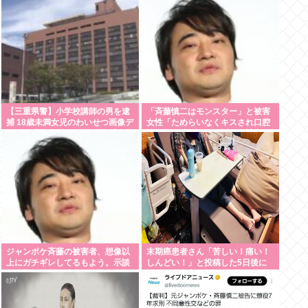
言われるの？」
【三重県警】小学校講師の男を逮
「斉藤慎二はモンスター」と被害
捕 18歳未満女児のわいせつ画像デ
女性「ためらいなくキスされ口腔
ータ10点を所持 アメリカの「全米
性交…」涙ながらに訴えた被害後
行方不明・被児童搾取センター」
の”深刻なPTSD”
から情報提供
ジャンポケ斉藤の被害者、想像以
末期癌患者さん「苦しい！痛い！
上にガチギレしてるもよう。示談
しんどい！」と投稿した5日後に
不可能か。
穏やかに旅立つ