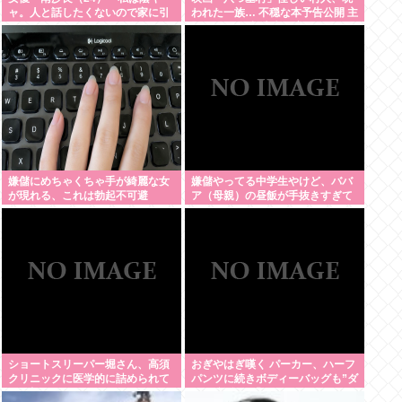
ャ。人と話したくないので家に引
われた一族… 不穏な本予告公開 主
きこもってPCでアニメを観ていた
題歌はB’zの松本孝弘率いるTMG
い」
嫌儲にめちゃくちゃ手が綺麗な女
嫌儲やってる中学生やけど、ババ
が現れる、これは勃起不可避
ア（母親）の昼飯が手抜きすぎて
キレそう
ショートスリーパー堀さん、高須
おぎやはぎ嘆く パーカー、ハーフ
クリニックに医学的に詰められて
パンツに続きボディーバッグも”ダ
ガチ切れwww
サい”論争に「なんでおじさんだけ