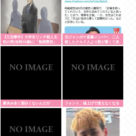
【江別事件】大学生リンチ殺人主
元ジャンポケ斎藤メンバー、二人
犯の男(当時18歳)に「無期懲役」
殺したクルド人より罰が重くて炎
の判決
上www
夏休み全く面白くないんだが
フォント、値上げで使えなくなる