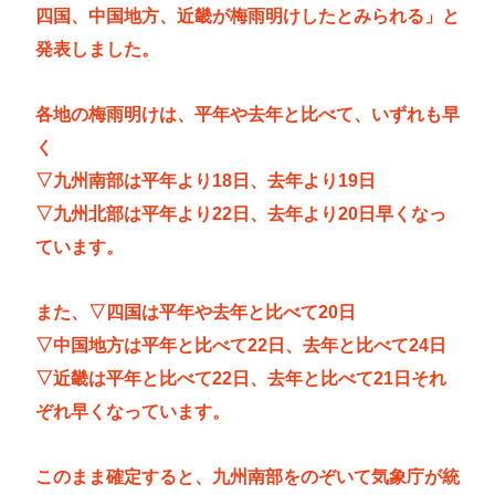
四国、中国地方、近畿が梅雨明けしたとみられる」と
だから支持率9割。学校の美術科と音楽科はしっかり
発表しました。
して！
高市早苗さん、憧れのバンドを官邸に招き、自身の
各地の梅雨明けは、平年や去年と比べて、いずれも早
サイン入りドラム・スティックをプレゼントw
く
若くて美人なママと親友の淫らな行為内容を毎回聞
▽九州南部は平年より18日、去年より19日
かされる「女神の加護を受けしママのサーガ」3巻 今
▽九州北部は平年より22日、去年より20日早くなっ
ガチで “ママ” ブーム来てるよな
ています。
ポケカ資産が100万円超えた男の子www
【高市動画】こういうオスガキってどうやったら産
また、▽四国は平年や去年と比べて20日
まれるの？
▽中国地方は平年と比べて22日、去年と比べて24日
中国のメスガキ、民度が終わりすぎてる
▽近畿は平年と比べて22日、去年と比べて21日それ
ぞれ早くなっています。
Powered by livedoor 相互RSS
このまま確定すると、九州南部をのぞいて気象庁が統