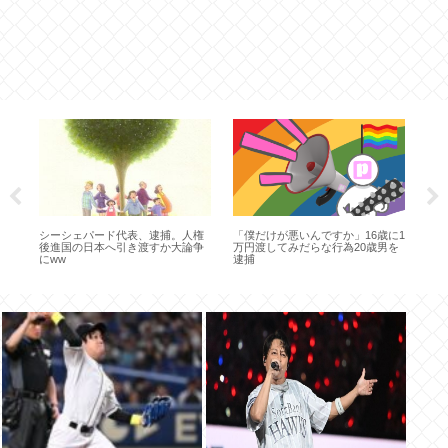
ｗ
シーシェパード代表、逮捕。人権
「僕だけが悪いんですか」16歳に1
芸
後進国の日本へ引き渡すか大論争
万円渡してみだらな行為20歳男を
週
にww
逮捕
【