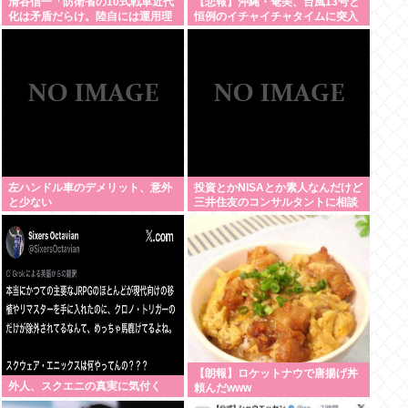
清谷信一「防衛省の10式戦車近代
【悲報】沖縄・奄美、台風13号と
化は矛盾だらけ。陸自には運用理
恒例のイチャイチャタイムに突入
念もコスト意識もない」
www
左ハンドル車のデメリット、意外
投資とかNISAとか素人なんだけど
と少ない
三井住友のコンサルタントに相談
した方がいいのか？
【朗報】ロケットナウで唐揚げ丼
外人、スクエニの真実に気付く
頼んだwww