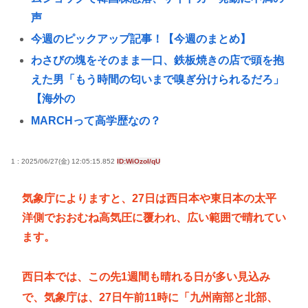
声
今週のピックアップ記事！【今週のまとめ】
わさびの塊をそのまま一口、鉄板焼きの店で頭を抱
えた男「もう時間の匂いまで嗅ぎ分けられるだろ」
【海外の
MARCHって高学歴なの？
【画像】このハゲにやられたJKがたくさんいるとい
う事実
1 : 2025/06/27(金) 12:05:15.852
ID:WiOzoI/qU
韓国、日本の新しい防衛白書に対する当てつけで、
気象庁によりますと、27日は西日本や東日本の太平
日本の制止も聞かず日本の領土で軍事訓練を強行
洋側でおおむね高気圧に覆われ、広い範囲で晴れてい
【画像】イケおじ(56)、中学生にナイフ突きつけて脅
ます。
してレ●プwww
竹田天皇、小学生に「Snow Manに女がいたらSnow
西日本では、この先1週間も晴れる日が多い見込み
Manじゃない」で男系天皇を熱弁www
で、気象庁は、27日午前11時に「九州南部と北部、
日本人の9割は高市早苗の顔や変な喋りを見ても平気