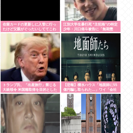
在留カードの更新しに入管に行っ
江別大学生暴行死 “主犯格”の特定
たけど父親がぐったいしててこわ
少年・川口侑斗被告に「無期懲
い要介護3
役」の判決 当時17歳少年に「懲役
30年」の判決
トランプ氏、「出産旅行」禁じる
【悲報】積水ハウス「地面師に55
大統領令 米国籍取得を目的とした
億円騙し取られた…」ワイ「会社
中国人らの渡米を問題視
終わったやろなぁ」→結果www