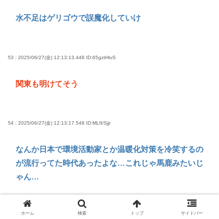
水不足はゲリゴウで誤魔化していけ
53 : 2025/06/27(金) 12:13:13.448
ID:65gztHtvS
関東も明けてそう
54 : 2025/06/27(金) 12:13:17.548
ID:MLfI/Sjjr
なんか日本で環境活動家とか温暖化対策を冷笑するの
が流行ってた時代あったよな…これじゃ馬鹿みたいじ
ゃん…
ホーム
検索
トップ
サイドバー
88 : 2025/06/27(金) 12:17:42.154
ID:TjiMrYtw3