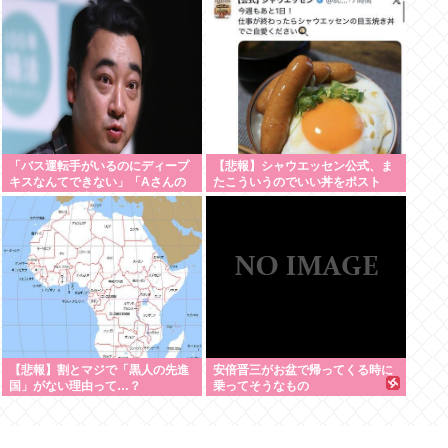
「バス運転手がいるのにディープ
【悲報】シャウエッセン公式、ま
キスなんてできない」「Aさんの
たこういうのでいい丼をポスト
供述には矛盾点」元ジャンポケ斉
藤慎二側が主張した「同意があっ
た」理由
【悲報】割とマジで「黒人の先進
安倍晋三がお盆で帰ってくる時に
国」がない理由って…？
乗ってそうなもの