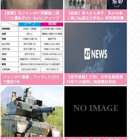
【衝撃】元ジャンポケ斉藤慎二側
【岐路】東大さえ赤字、足かせ多
「バス運転手がいるのにディープ
く稼げぬ国立大学法人 研究開発費
キスなんてできない」「Aさんの
20年横ばい
供述には矛盾点」
ジャンポケ斎藤←フェラしただけ
【高市速報】江別、大学生集団暴
で懲役7年
行死で19歳男に無期懲役判決