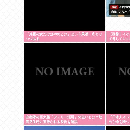
「片親の女だけはやめとけ」という風潮、広まり
【画像】イケ
つつある
て脅してレ●
自衛隊の巨大船「フェリー活用」の狙いとは？地
『日本人イン
震発生時に期待される役割を解説
自ら命を断つ
な件』