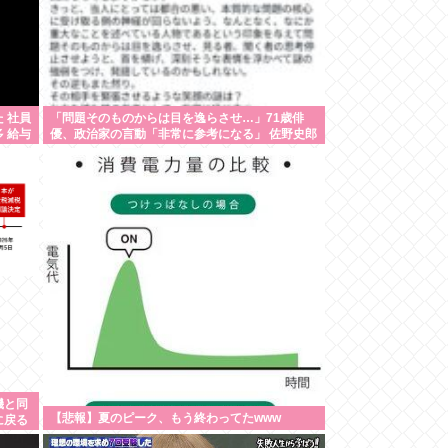
 社員
「問題そのものからは目を逸らさせ…」71歳俳
 給与
優、政治家の言動「非常に参考になる」 佐野史郎
機と同
【悲報】夏のピーク、もう終わってたwww
に戻る