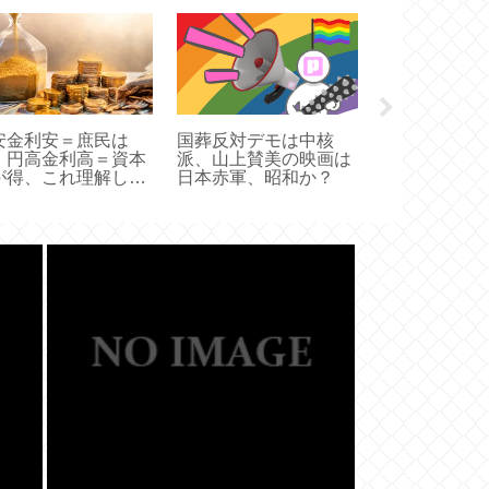
本って買うの
ちゃコスパ悪
か??
安金利安＝庶民は
国葬反対デモは中核
、円高金利高＝資本
派、山上賛美の映画は
が得、これ理解して
日本赤軍、昭和か？
い奴多いよな