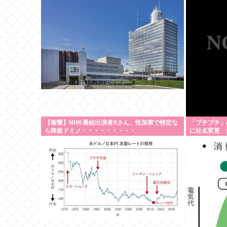
【衝撃】NHK番組出演者Xさん、性加害で特定な
「プチプチ」
ら降板ドミノ・・・・・・・・・
に社名変更 創業