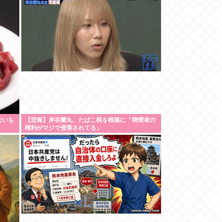
ないも
【悲報】岸谷蘭丸、たばこ税を根拠に「喫煙者の
権利がマジで侵害されてる」