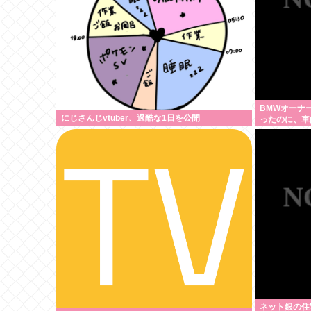
BMWオーナ
にじさんじvtuber、過酷な1日を公開
ったのに、車
制されてしま
ネット銀の住