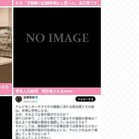
れる「北朝鮮の記録映画かと思った。金正恩です
ら盛りすぎって言うぞ」
らせる
菅直人元総理、再評価されるwww