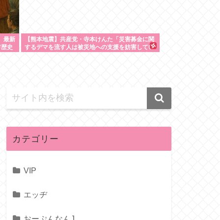
 最新
【熊本地震】共産党・寺本けんた「災害募金に関
#歴史
するデマを流す人は被災地への支援を妨害してい
ることを自覚してください」 ネット「では熊本に
直接募金すればいいだけですね！」
カテゴリー
VIP
エッヂ
おーぷんなんJ