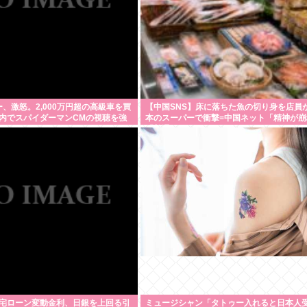
ー、激怒。2,000万円超の高級車を買
【中国SNS】床に落ちた魚の切り身を店員
内でスパイダーマンCMの視聴を強
本のスーパーで衝撃=中国ネット「精神が崩
う。
「普通じゃない？」
宅ローン変動金利、日銀を上回る引
ミュージシャン「タトゥー入れると日本人