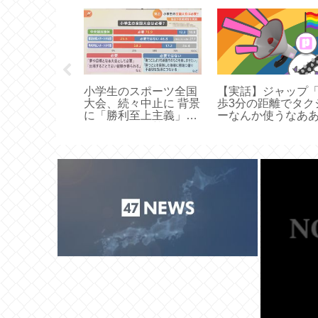
家のグレタさ
小学生のスポーツ全国
【実話】ジャップ
）、滞在費を捻
大会、続々中止に 背景
歩3分の距離でタク
不参加を表明
に「勝利至上主義」に
ーなんか使うなあ
よる練習の過熱化
ああああああああ
ああああああああ
あ」