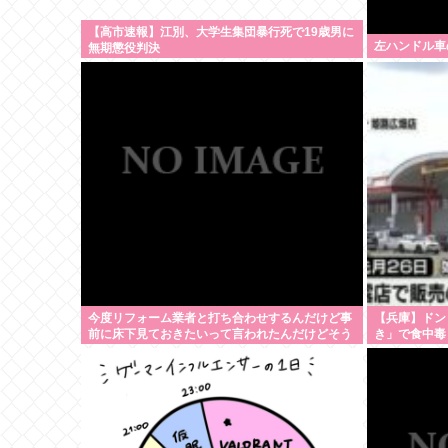
【高市速報】江別、大学生集団暴行死で19歳男に
左ハンドル車
無期懲役判決
今度リフォーム業者と打ち合わせするんだけど事
【兵庫】ドン
前に床下見ておきたいって言われたんだけどそう
き」で食中毒
いうものなの？
サルモネラ属