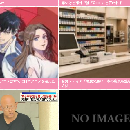
ww
悪いけど海外では『Cool!』と言われる
アニメはすでに日本アニメを超えた
台湾メディア「態度の悪い日本の店員を黙
」
方法」