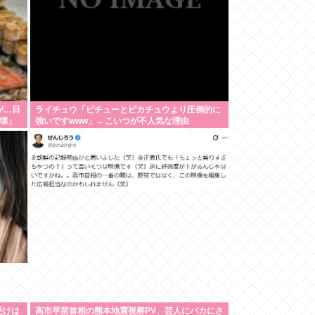
が…日
ライチュウ「ピチューとピカチュウより圧倒的に
壊」
強いですwww」←こいつが不人気な理由
受けは
高市早苗首相の熊本地震視察PV、芸人にバカにさ