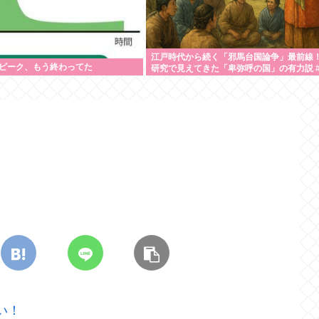
江戸時代から続く「邪馬台国論争」最前線！
ピーク、もう終わってた
研究で見えてきた「卑弥呼の国」の有力説 
い！