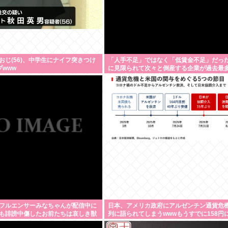
おじ(56)、中学生にナイフ突きつけ
「人手不足」ではなく「低賃金不足」だった
プwww
に見限られて次々と倒産する企業が過去最多
アップが大嘘の現実
フルエンサーみなちゃんが配信中に
日本、アメリカ政府にアルゼンチン通貨危
も誹謗中傷したお前たちは哀しき獣
列に語られてしまうwwwもうすでに158円