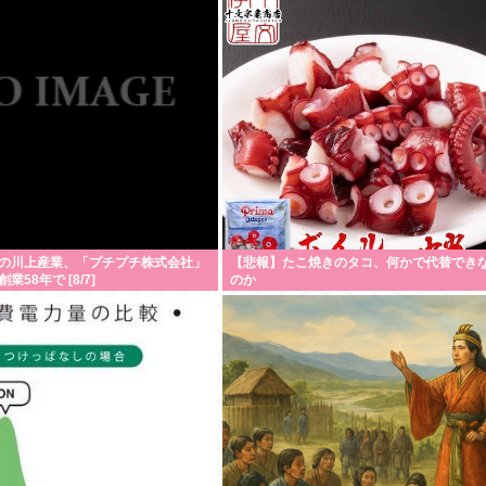
の川上産業、「プチプチ株式会社」
【悲報】たこ焼きのタコ、何かで代替でき
58年で [8/7]
のか