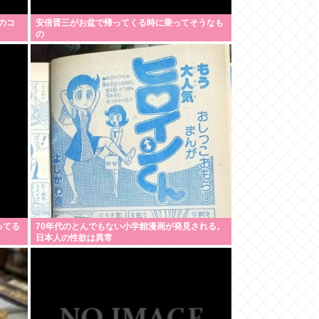
のコ
安倍晋三がお盆で帰ってくる時に乗ってそうなも
の
ってる
70年代のとんでもない小学館漫画が発見される。
日本人の性欲は異常