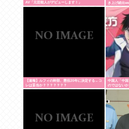
AV「元芸能人がデビューします！」
き上げ続出w
【速報】ルフィの幹部、懲役20年に決定する←コ
中国人「中国
レは妥当か？？？？？？？
のではないか