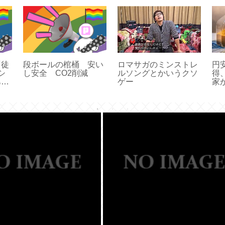
「徒
段ボールの棺桶 安い
ロマサガのミンストレ
円
シ
し安全 CO2削減
ルソングとかいうクソ
得
ああ
ゲー
家
ああ
な
あ