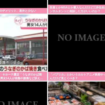
投資とかNISAとか素人なんだけど三井住友
のデメリット、意外と少ない
ンサルタントに相談した方がいいのか？
・キホーテ露店「うなぎのかば焼
「パプリカ」とかいうカルトアニメ映画や
 男女14人が発熱や腹痛など訴え…
んだけど見とくべき？
の菌検出