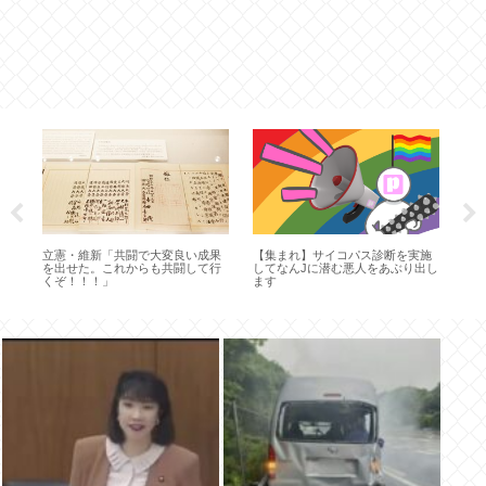
立憲・維新「共闘で大変良い成果
【集まれ】サイコパス診断を実施
ロッ
を出せた。これからも共闘して行
してなんJに潜む悪人をあぶり出し
ボー
くぞ！！！」
ます
作
れ
よ