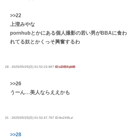
>>22
上澄みやな
pornhubとかにある個人撮影の若い男がBBAに食わ
れてる奴とかくっそ興奮するわ
28 : 2025/05/25(日) 01:52:23.967
ID:sD/BXqfdB
>>26
うーん…美人ならええかも
31 : 2025/05/25(日) 01:52:47.767
ID:9o2XIfLz/
>>28