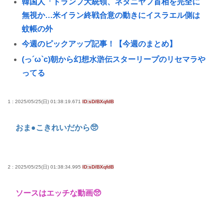
韓国人「トランプ大統領、ネタニヤフ首相を完全に
無視か…米イラン終戦合意の動きにイスラエル側は
蚊帳の外
今週のピックアップ記事！【今週のまとめ】
(っ´ω`c)朝から幻想水滸伝スターリープのリセマラや
ってる
韓国人「ホン・ミョンボは韓国サッカー界から永久
追放すべき！」レッドデビルズが強硬声明、その背
1 : 2025/05/25(日) 01:38:19.671
ID:sD/BXqfdB
景とは
おま●こきれいだから🥺
イナゴライダーとかいう今の35歳~40歳くらいの男し
か知らないバンドwww
中学生の射精ってすごいな
2 : 2025/05/25(日) 01:38:34.995
ID:sD/BXqfdB
中学生の射精ってすごいんだな
女子高生被害のクマスプレー誤射事件。引率教員が
ソースはエッチな動画🥺
腰に下げていたスプレーが木枝に引っ掛かり噴射さ
れた事が判明