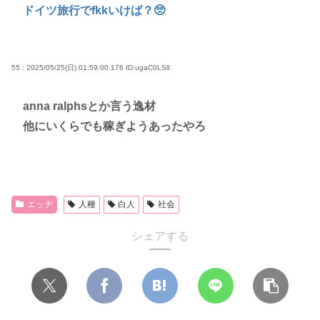
ドイツ旅行でfkkいけば？🥺
55 : 2025/05/25(日) 01:59:00.176
ID:ugaC0LSlI
anna ralphsとか言う逸材
他にいくらでも稼ぎようあったやろ
エッヂ
人種
白人
社会
シェアする