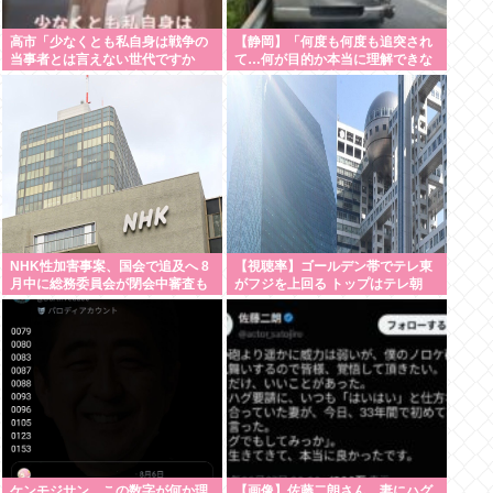
高市「少なくとも私自身は戦争の
【静岡】「何度も何度も追突され
当事者とは言えない世代ですか
て…何が目的か本当に理解できな
ら、過去の戦争を反省なんかして
い」結婚式の衣装合わせに向かっ
おりませんし、反省を求められる
ていた夫婦が直面した「死の恐
いわれもない」
怖」東名高速で続いた約1.7キロの
追突
NHK性加害事案、国会で追及へ 8
【視聴率】ゴールデン帯でテレ東
月中に総務委員会が閉会中審査も
がフジを上回る トップはテレ朝
ケンモジサン、この数字が何か理
【画像】佐藤二朗さん、妻にハグ