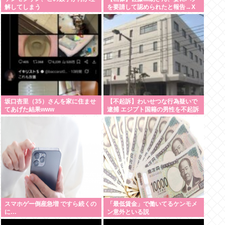
解してしまう
を要請して認められたと報告→X
民「妻には確認するのに共演者に
はなぜアドリブなの？」
坂口杏里（35）さんを家に住ませ
【不起訴】わいせつな行為疑いで
てあげた結果www
逮捕 エジプト国籍の男性を不起訴
処分 鳥取地検
スマホゲー倒産急増 ですら続くの
「最低賃金」で働いてるケンモメ
に…
ン意外といる説