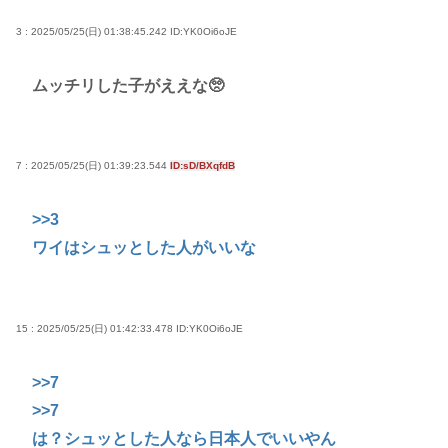
高市早苗さん、憧れのバンドを官邸に招き、自身の
3 : 2025/05/25(日) 01:38:45.242
ID:YK0Oi6oJE
サイン入りドラム・スティックをプレゼントw
ムッチリした子がええな🥺
若くて美人なママと親友の淫らな行為内容を毎回聞
かされる「女神の加護を受けしママのサーガ」3巻 今
ガチで “ママ” ブーム来てるよな
7 : 2025/05/25(日) 01:39:23.544
ID:sD/BXqfdB
ポケカ資産が100万円超えた男の子www
【高市動画】こういうオスガキってどうやったら産
>>3
まれるの？
ワイはシュッとした人がいいな
中国のメスガキ、民度が終わりすぎてる
Powered by livedoor 相互RSS
15 : 2025/05/25(日) 01:42:33.478
ID:YK0Oi6oJE
>>7
>>7
は？シュッとした人なら日本人でいいやん