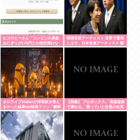
ヒコロヒーさん「コンビニの高級
韓国音楽アーティスト 世界で通用
おにぎりが170円とか絶対買わな
します。日本音楽アーティスト 聴
い」とか薄すぎるトークをかまし
かれてるの国内だけです。この違
てしまう
いは一体何なの？
ホロライブVtuberが洋画吹き替え
【画像】 プロボックス。 高速道路
をやった結果ww映画ファン「解釈
で潰れる。 乗っていた社畜の生死
一致すぎる」
不明