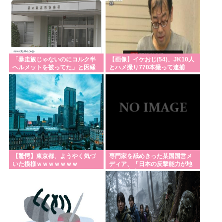
自民党さん、障がい者福祉を切り捨てて財源捻出に
成功www
安倍晋三至極の名言、TikTokでバズり散らかすwww
【サッカー】新カシマサッカースタジアム基本計画
「暴走族じゃないのにコルク半
【画像】イケおじ(54)、JK10人
ヘルメットを被ってた」と因縁
とハメ撮り770本撮って逮捕
検討へ 茨城県有識者会議初会合 公設民営で整備方針
つけて暴行 少年らと父親(37)
wwwwwww
逮捕
日本の輸出額、韓国・台湾に抜かれる。アカンゴミ
国すぎて涙出てきた…
埼玉県知事選挙、戸田市議の河合悠祐さんが出馬へ
立候補の表明は1人目:東京新聞
「核兵器をなくすキーワードは『人間らしさ』」 ピ
【驚愕】東京都、ようやく気づ
専門家を舐めきった某国国営メ
ースボート畠山澄子さんが語った、核のある世界を
いた模様ｗｗｗｗｗｗｗ
ディア、「日本の反撃能力が地
域を不安定化させている」とい
変えるために
うストーリーで番
Powered by livedoor 相互RSS