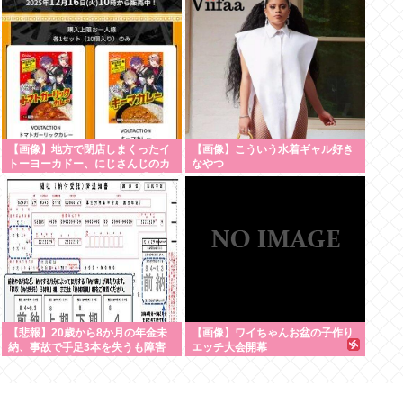
無視」して居座られました。無理
やり奪われた席は、結局“やったも
ん勝ち”になってしまうのでしょう
か？ 8/7
【画像】地方で閉店しまくったイ
【画像】こういう水着ギャル好き
トーヨーカドー、にじさんじのカ
なやつ
レーを半額で投げ売りする【仕入
れ担当無能】
【悲報】20歳から8か月の年金未
【画像】ワイちゃんお盆の子作り
納、事故で手足3本を失うも障害
エッチ大会開幕
年金は一生受給できず