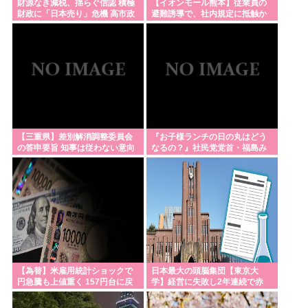
財源なき減税、揺らぐ信認 積極
【イオンモール熊本】従業員の
財政に「日本売り」危機 高市政
避難誘導で、社内規定に抵触か
権「悲願」に固執
【三重県】差別解消調整委員会
『お子様ランチの日の丸はどう
の答申要旨 知事は従わない意向
なるの？』社民党党首・福島み
ずほ氏「国旗損壊罪」への危機
感「個人の内心の自由を抑圧す
る高市政権はとにかく変えるし
かない」
【為替】米雇用統計ショックで
日本最大の頭脳集団【東京大
円急騰も上値重く 157円台に戻
学】経営に失敗し2年連続で赤
す
字、貯金枯渇