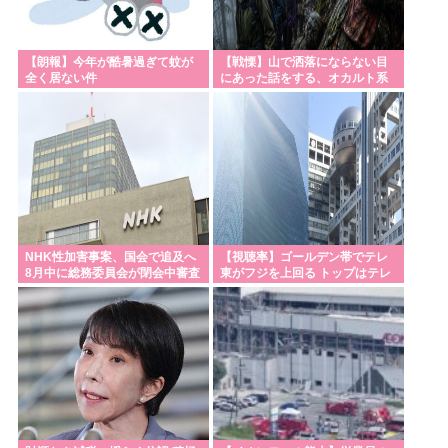
【朗報】今年が酷暑過ぎて蚊が
【戦慄】山で洒落にならない目
全く居ない件
にあった話をする、オカルト系
で
NHK性加害事案、国会で追及へ
【視聴率】ゴールデン帯でテレ
8月中に総務委員会が閉会中審査
東がフジを上回る トップはテレ
も
朝