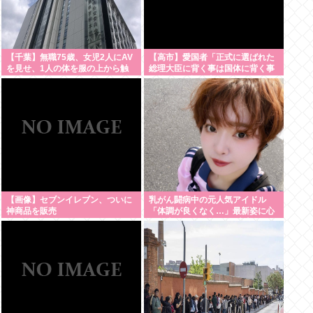
【千葉】無職75歳、女児2人にAV
【高市】愛国者「正式に選ばれた
を見せ、1人の体を服の上から触
総理大臣に背く事は国体に背く事
る「服の上からぺろっと触ったと
に等しい。誰が主人かハッキリさ
思う」
せるべき」
【画像】セブンイレブン、ついに
乳がん闘病中の元人気アイドル
神商品を販売
「体調が良くなく…」最新姿に心
配の声も 元SKE48・矢方美紀に
「無理せずに」「しっかり休ん
で」ファン