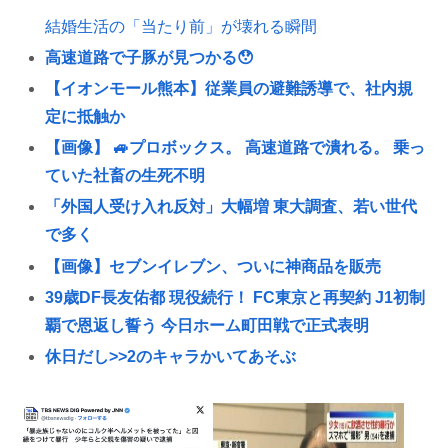
結婚生活の「当たり前」が壊れる瞬間
高速道路で子豚が見つかる😯
【イオンモール熊本】従業員の避難誘導で、社内規
定に抵触か
【画像】 🚙プロボックス。 高速道路で潰れる。 乗っ
ていた社畜の生死不明
「外国人受け入れ反対」大幅増 東大調査、若い世代
で多く
【画像】セブンイレブン、ついに神商品を販売
39歳DF長友佑都 現役続行！ FC東京と再契約 J1初制
覇で恩返し誓う 今日ホーム町田戦で正式表明
休日だし>>2のキャラかいてあそぶ
【画像】ワイちゃんお盆の子作りエッチ大会開幕
岡山の60歳のトラック運転手、東名高速で10回以
上、静岡の夫婦の車に追突😱