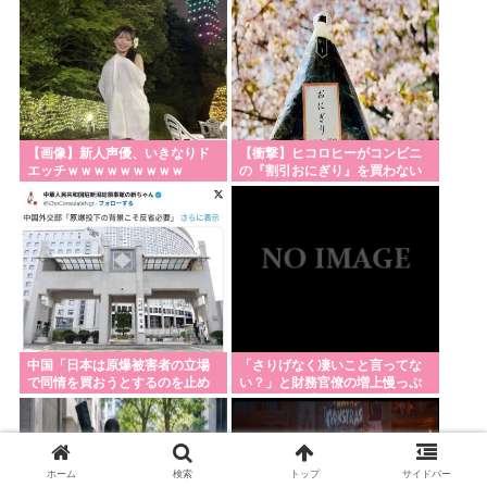
【画像】新人声優、いきなりド
【衝撃】ヒコロヒーがコンビニ
エッチｗｗｗｗｗｗｗｗｗ
の『割引おにぎり』を買わない
理由がこちらｗｗｗｗ
中国「日本は原爆被害者の立場
「さりげなく凄いこと言ってな
で同情を買おうとするのを止め
い？」と財務官僚の増上慢っぷ
ろ」
りに衝撃を受ける人が続出、な
ぜ官僚にすぎない
ホーム
検索
トップ
サイドバー