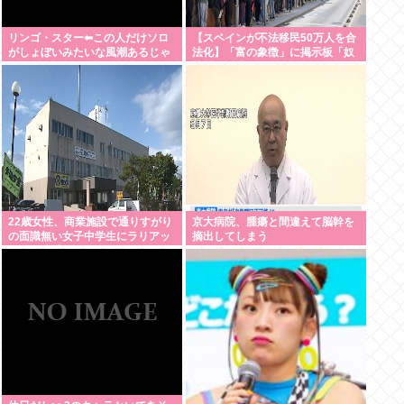
リンゴ・スター⬅︎この人だけソロ
【スペインが不法移民50万人を合
がしょぼいみたいな風潮あるじゃ
法化】「富の象徴」に掲示板「奴
ないですか
隷制の誕生かよ」
22歳女性、商業施設で通りすがり
京大病院、腫瘍と間違えて脳幹を
の面識無い女子中学生にラリアッ
摘出してしまう
トして逮捕される