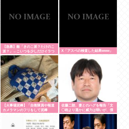
【急募】敵「きのこ派？たけのこ
X「アスペの検査した結果www」
派？」←こいつを少しだけイラつ
かせる回答
【火事場泥棒】「自衛隊員や報道
佐藤二朗、妻とのハグを報告「文
カメラマンのフリをして泥棒
〇砲より遥かに威力は弱いが、僕
を…」 500万円分の預金通帳を盗
のノロケ砲をお見舞いする」
まれた高齢女性が明かす被害 「外
出が怖くなり、避難所にも行けな
い」