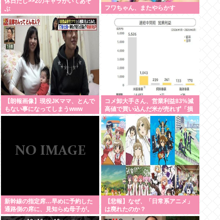
休日だし>>2のキャラかいてあそ
フワちゃん、またやらかす
ぶ
【朗報画像】現役JKママ、とんで
コメ卸大手さん、営業利益83%減
もない事になってしまうwww
高値で買い込んだ米が売れず「損
【Pickup07091604】
切り祭り」開幕へ
新幹線の指定席…早めに予約した
【悲報】なぜ、「日常系アニメ」
通路側の席に、見知らぬ母子が。
は廃れたのか？
車掌の呼びかけにも「目を閉じて