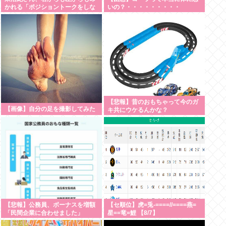
かれる「ポジショントークをしな
いの？・・・・・・・・・
いからこそ信頼できる」と擁護さ
れるwww
【悲報】昔のおもちゃって今のガ
【画像】自分の足を撮影してみた
キ共にウケるんかな？
【悲報】公務員、ボーナスを増額
【セ順位】虎=兎-====//====燕=
「民間企業に合わせました」
星==竜=鯉 【8/7】