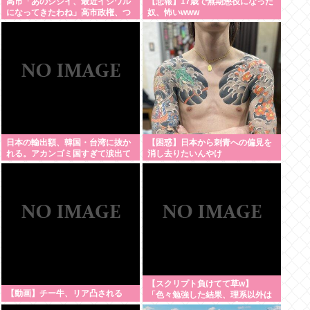
高市「あのジジイ、最近イジワル
【悲報】17歳で無期懲役になった
になってきたわね」高市政権、つ
奴、怖いwww
いに麻生切り！嫌儲はどっちにつ
くの
日本の輸出額、韓国・台湾に抜か
【困惑】日本から刺青への偏見を
れる。アカンゴミ国すぎて涙出て
消し去りたいんやけ
きた…
ど・・・・・・・・・
【スクリプト負けてて草w】
【動画】チー牛、リア凸される
「色々勉強した結果、理系以外は
エラー品だと気付いた【ガチ】」