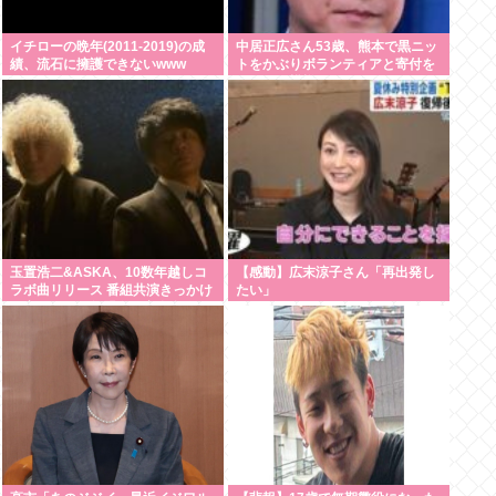
イチローの晩年(2011-2019)の成
中居正広さん53歳、熊本で黒ニッ
績、流石に擁護できないwww
トをかぶりボランティアと寄付を
している模様
玉置浩二&ASKA、10数年越しコ
【感動】広末涼子さん「再出発し
ラボ曲リリース 番組共演きっかけ
たい」
で実現…同い年盟友の完全合作