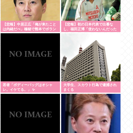
【悲報】中居正広「俺が来たこと
【悲報】初の日本代表で出番な
は内緒だべ」極秘で熊本でボラン
し、福田正博「使わないんだった
ティアをしていた
ら呼ぶな！」
若者「ボディーバッグはオシャ
大学生、スカウト行為で逮捕され
レ。イケてる。」 ✨
まくる