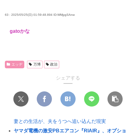
63 : 2025/05/25(日) 01:59:48.894
ID:WMjygSAnw
gatoかな
エッヂ
万博
政治
シェアする
妻との生活が、夫をうつへ追い込んだ現実
ヤマダ電機の激安PBエアコン『RIAIR』、オプショ