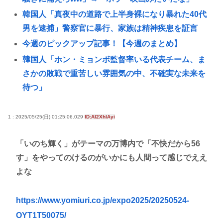
韓国人「真夜中の道路で上半身裸になり暴れた40代
男を逮捕」警察官に暴行、家族は精神疾患を証言
今週のピックアップ記事！【今週のまとめ】
韓国人「ホン・ミョンボ監督率いる代表チーム、ま
さかの敗戦で重苦しい雰囲気の中、不確実な未来を
待つ」
大学教授「勉強もスポーツも親の収入で決まる。環
境がないと出来るわけがない」
1 : 2025/05/25(日) 01:25:06.029
ID:AI2XhlAyi
Every Little Thingがデビュー30周年で楽曲人気投票
「いのち輝く」がテーマの万博内で「不快だから56
サイトを開設 俺はもちろんFace the Changeに入れ
す」をやってのけるのがいかにも人間って感じでええ
てきたぞ
よな
【大甲子園】被災地熊本県が涙 初出場の熊本代表有
明高校、京都立命館に9回裏2アウトから逆転勝利
https://www.yomiuri.co.jp/expo2025/20250524-
X「B’z、ミスチル、サザン、ドリカム、スピッツが
OYT1T50075/
まだ現役なの凄いよな。今の歌手が30年後にやれて