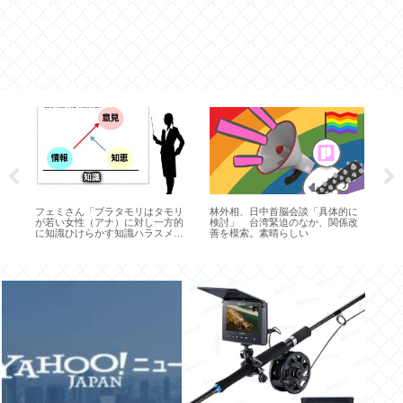
ト
ね
目
く
フェミさん「ブラタモリはタモリ
林外相、日中首脳会談「具体的に
邪
が若い女性（アナ）に対し一方的
検討」 台湾緊迫のなか、関係改
に知識ひけらかす知識ハラスメン
善を模索。素晴らしい
トだ」