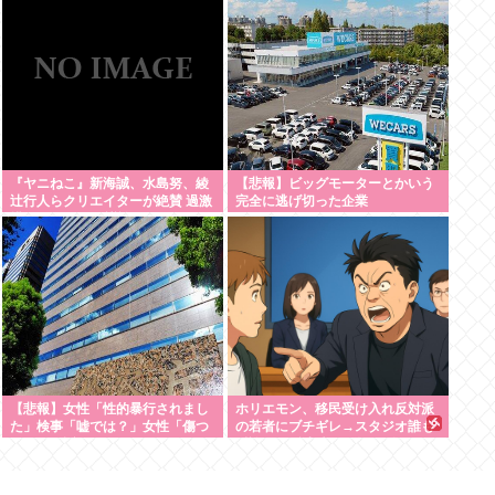
について、もっと具体的に話そう
か
『ヤニねこ』新海誠、水島努、綾
【悲報】ビッグモーターとかいう
辻行人らクリエイターが絶賛 過激
完全に逃げ切った企業
描写はBPOでも議論に
【悲報】女性「性的暴行されまし
ホリエモン、移民受け入れ反対派
た」検事「嘘では？」女性「傷つ
の若者にブチギレ→スタジオ誰も
いたので訴えます」
反論できず沈黙w #動画 | 移民じゃ
なくて不法移民と犯罪者反対派だ
ぞ