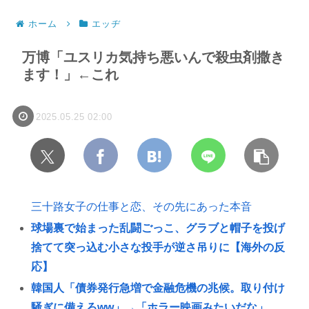
ホーム
エッヂ
万博「ユスリカ気持ち悪いんで殺虫剤撒き
ます！」←これ
2025.05.25 02:00
三十路女子の仕事と恋、その先にあった本音
球場裏で始まった乱闘ごっこ、グラブと帽子を投げ
捨てて突っ込む小さな投手が逆さ吊りに【海外の反
応】
韓国人「債券発行急増で金融危機の兆候。取り付け
騒ぎに備えろww」→「ホラー映画みたいだな」