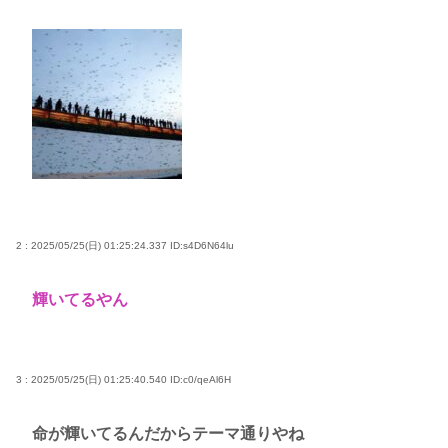
るだろうか？」
女子高生がプロ野球選手を目指す漫画、ついに発見
される その名も「ゆーあーすらっがー」
高市早苗さん、憧れのバンドを官邸に招き、自身の
サイン入りドラム・スティックをプレゼントw
若くて美人なママと親友の淫らな行為内容を毎回聞
かされる「女神の加護を受けしママのサーガ」3巻 今
ガチで “ママ” ブーム来てるよな
2 : 2025/05/25(日) 01:25:24.337
ID:s4D6N64lu
ポケカ資産が100万円超えた男の子www
【高市動画】こういうオスガキってどうやったら産
輝いてるやん
まれるの？
中国のメスガキ、民度が終わりすぎてる
3 : 2025/05/25(日) 01:25:40.540
ID:c0/qeAl6H
Powered by livedoor 相互RSS
命が輝いてるんだからテーマ通りやね