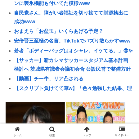
ンに製氷機能も付いてた模様www
自民党さん、障がい者福祉を切り捨てて財源捻出に
成功www
おまえら「お盆玉」いくらあげる予定？
安倍晋三至極の名言、TikTokでバズり散らかすwww
若者「ボディーバッグはオシャレ。イケてる。」😎✨
【サッカー】新カシマサッカースタジアム基本計画
検討へ 茨城県有識者会議初会合 公設民営で整備方針
【動画】チー牛、リア凸される
【スクリプト負けてて草w】「色々勉強した結果、理
系以外はエラー品だと気付いた【ガチ】」につい
て、もっと具体的に話そうか
日本の輸出額、韓国・台湾に抜かれる。アカンゴミ
国すぎて涙出てきた…
埼玉県知事選挙、戸田市議の河合悠祐さんが出馬へ
ホーム
検索
トップ
サイドバー