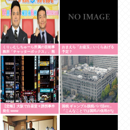
くりぃむしちゅーら所属の芸能事
おまえら「お盆玉」いくらあげる
務所「チャッターボックス」、熊
予定？
本地震被災地に災害義援金寄付を
発表
【悲報】大阪で白昼堂々誘拐事件
国税 ギャンブル脱税パパ活etc..
発生 www
「こんなことでは国民の信用がな
くなってしまう」