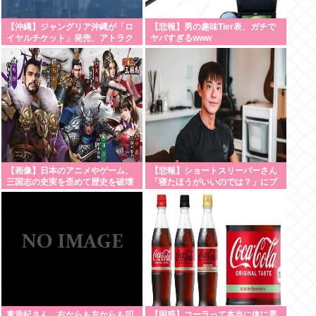
【沖縄】ジャングリア沖縄が「ロ
【悲報】男の趣味Tier表、ガチで
イヤルチケット」発売、アトラク
ヤバすぎるwww
ションの優先案内などの特典…大
人2万9700円
【画像】日本のアニメやゲーム、
【悲報】ショートスリーパーさん
三国志の史実を歪めて歴史を破壊
「寝たほうがいいのでは？」にブ
してしまう
チギレ
東浩紀さん、右からも左からも叩
【困惑】コーラって本当に体に悪