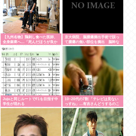
【九州名物】鶏刺し食べた医師、
京大病院、脳腫瘍摘出手術で誤っ
全身麻痺へ…「死んだほうが良か
て腫瘍の無い部位を摘出 脳幹な
った」
ど損傷受け植物状態に
Jujuと同じルートでF1を目指す中
10~20代の7割 「テレビは見ない
学生が現れる
っすね」…有吉さんどうするのこ
れ