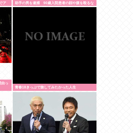
でア
助手の男を逮捕 90歳入院患者の顔や腹を殴るな
どケガさせた疑い [8/6]
理由っ
青春18きっぷで旅してみたかった人生