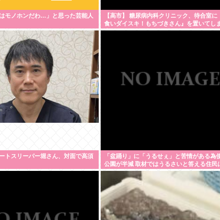
はモノホンだわ…」と思った芸能人
【高市】 糖尿病内科クリニック、待合室に
食いダイスキ！もちづきさん』を置いてし
上
ートスリーパー堀さん、対面で高須
「盆踊り」に「うるせぇ」と苦情がある為
公園が半減 取材ではうるさいと答える住民
ず こどおじみたいのが電話してんだろな