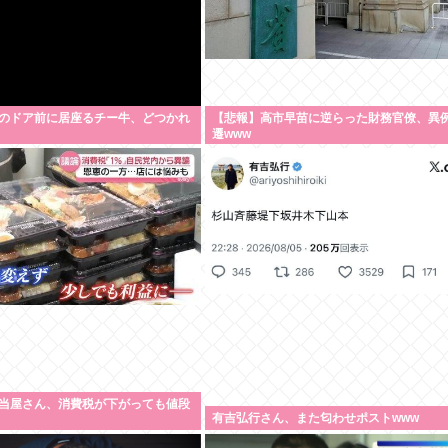
のドア前に居座るチー牛、どつかれ
【悲報】高市早苗に逆らった財務官僚、異
遷www
当屋さん、消費税が下がっても値段
有吉弘行さん、また匂わせポストwww