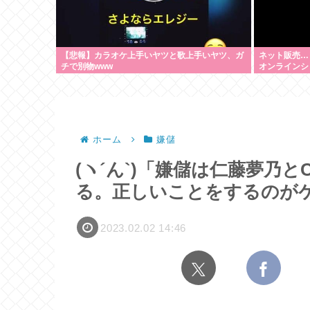
【悲報】カラオケ上手いヤツと歌上手いヤツ、ガ
ネット販売…
チで別物www
オンラインシ
200超のメ
を逮捕 [8/6]
ホーム
嫌儲
(ヽ´ん`)「嫌儲は仁藤夢乃と
る。正しいことをするのが
2023.02.02 14:46