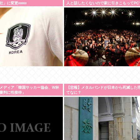
社」に変更www
人と話したくないので家に引きこもってPC
ニメを観ていたい」・・・・・・・・・
メディア「韓国サッカー協会、W杯
【悲報】メタルバンドが日本から死滅した
審判に性接待」
てなに？