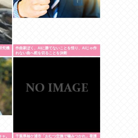
研究機
作曲家ぼく、AIに勝てないことを悟り、AIじゃ作
れない曲へ舵を切ることを決断
キャ。
千葉県袖ケ浦市「おむつ交換で噛みつかれ」看護