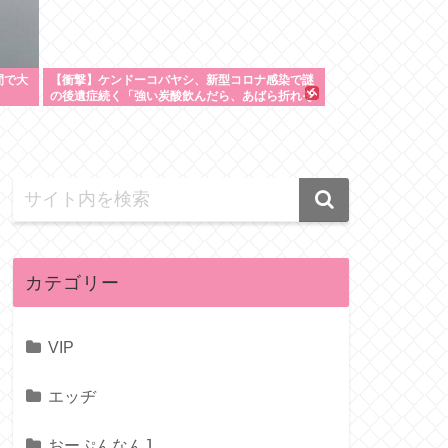
間で大
【衝撃】ケンドーコバヤシ、新型コロナ感染で謎
の後遺症続く「強い炭酸飲んだら、あばら折れそ
うになる」
カテゴリー
VIP
エッヂ
おーぷんなんJ