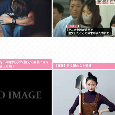
を不同意性交罪で訴えて有罪にさせ
【速報】注文厨の女を逮捕
論上可能？