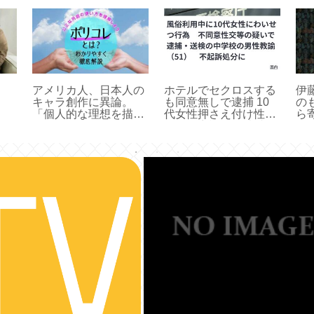
アメリカ人、日本人の
ホテルでセクロスする
伊
キャラ創作に異論。
も同意無しで逮捕 10
の
「個人的な理想を描く
代女性押さえ付け性的
ら
のではなく、人種の平
暴行、容疑の23歳逮
け
均値や社会正義を考え
捕 「互いの同意あっ
め
て描くべき」
た」否認
と