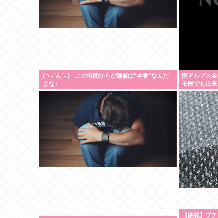
(ヽ˶ ᷇ ん ᷆ ˵ )「この時間からが嫌儲は"本番"なんだ
南アルプス全
よな」
モ民でも出来
【朗報】プチ