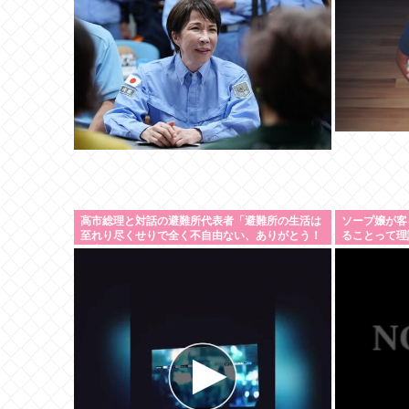
高市総理と対話の避難所代表者「避難所の生活は
ソープ嬢が客
至れり尽くせりで全く不自由ない、ありがとう！
ることって理
日本人でよかった！」