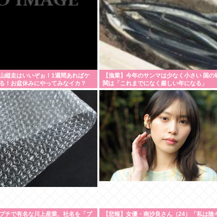
山縦走はいいぞぉ！1週間あればケ
【漁業】今年のサンマは少なく小さい 国の
る！お盆休みにやってみなイカ？
関は「これまでになく厳しい年になる」
プチで有名な川上産業、社名を「プ
【悲報】女優・南沙良さん（24）「私は陰