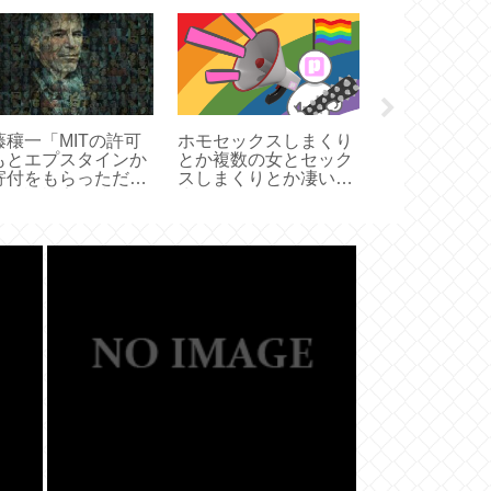
藤穰一「MITの許可
ホモセックスしまくり
ネトウヨ、大
もとエプスタインか
とか複数の女とセック
「進次郎構文
寄付をもらっただ
スしまくりとか凄い人
るならお前が
。風評被害を防ぐた
生だな
出ればいいだ
に辞職した。悪いこ
はしていない」😯