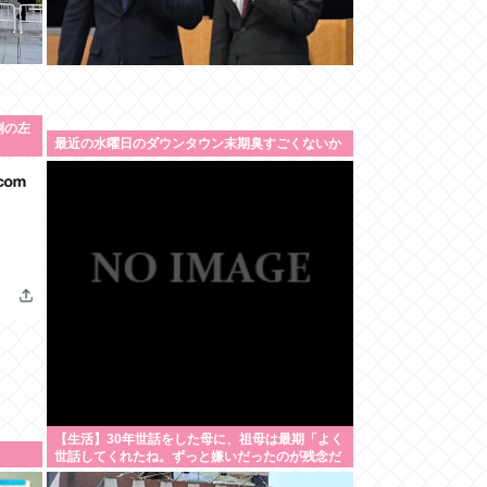
例の左
最近の水曜日のダウンタウン末期臭すごくないか
【生活】30年世話をした母に、祖母は最期「よく
世話してくれたね。ずっと嫌いだったのが残念だ
よ」と言って死んだ