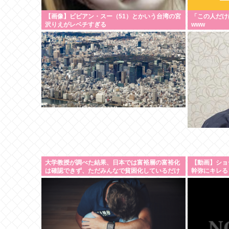
【画像】ビビアン・スー（51）とかいう台湾の宮
「この人だけ
沢りえがレベチすぎる
www
大学教授が調べた結果、日本では富裕層の富裕化
【動画】ショ
は確認できず、ただみんなで貧困化しているだけ
幹弥にキレる
だった