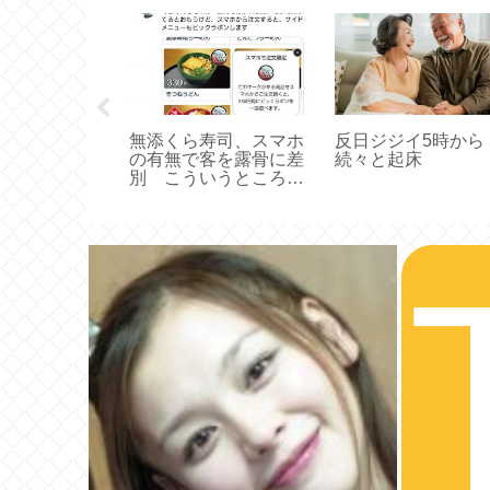
「全てはナチ
無添くら寿司、スマホ
反日ジジイ5時から
んや…（わし
の有無で客を露骨に差
続々と起床
無い）」 日本
別 こういうところが
人に全ての責
イカサマ臭いんだよ
けて逃げちゃ
ったのにね