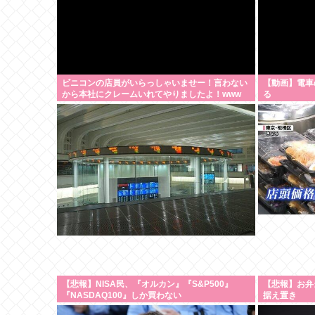
ビニコンの店員がいらっしゃいませー！言わない
【動画】電車
から本社にクレームいれてやりましたよ！www
る
【悲報】NISA民、『オルカン』『S&P500』
【悲報】お弁
『NASDAQ100』しか買わない
据え置き