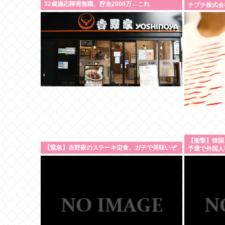
32歳適応障害無職、貯金2000万←これ
チプチ株式会
【衝撃】韓国
【緊急】吉野家のステーキ定食、ガチで美味いぞ
予選で外国人