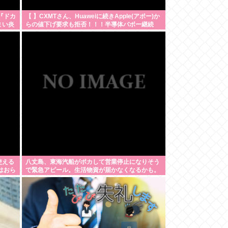
『ドカ
【 】CXMTさん、Huaweiに続きApple(アポー)か
まい炎
らの値下げ要求も拒否！！！半導体バボー継続
へ！！！
使える
八丈島、東海汽船がポカして営業停止になりそう
はおら
で緊急アピール。生活物資が届かなくなるかも。
アシタバ以外に食うものがねえ