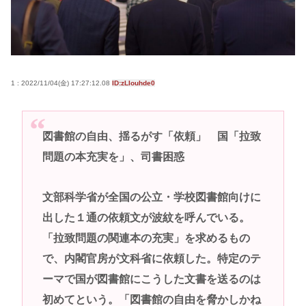
ック（和製英語）がZに刺さってるらしい。お前らが
キッズの頃好きだったバンドは何？
商業施設でいきなり"ラリアット" 面識ない女子中学
生の顎を右腕で殴打 22歳女性を暴行容疑で逮捕
1 : 2022/11/04(金) 17:27:12.08
ID:zLIouhde0
高市早苗さん、憧れのバンドを官邸に招き、自身の
サイン入りドラム・スティックをプレゼントw
若くて美人なママと親友の淫らな行為内容を毎回聞
図書館の自由、揺るがす「依頼」 国「拉致
かされる「女神の加護を受けしママのサーガ」3巻 今
問題の本充実を」、司書困惑
ガチで “ママ” ブーム来てるよな
ポケカ資産が100万円超えた男の子www
文部科学省が全国の公立・学校図書館向けに
【高市動画】こういうオスガキってどうやったら産
出した１通の依頼文が波紋を呼んでいる。
まれるの？
「拉致問題の関連本の充実」を求めるもの
中国のメスガキ、民度が終わりすぎてる
で、内閣官房が文科省に依頼した。特定のテ
ーマで国が図書館にこうした文書を送るのは
Powered by livedoor 相互RSS
初めてという。「図書館の自由を脅かしかね