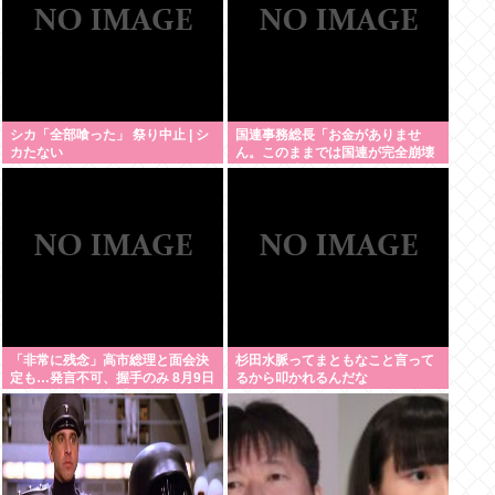
シカ「全部喰った」 祭り中止 | シ
国連事務総長「お金がありませ
カたない
ん。このままでは国連が完全崩壊
します。助けて下さい」
「非常に残念」高市総理と面会決
杉田水脈ってまともなこと言って
定も…発言不可、握手のみ 8月9日
るから叩かれるんだな
長崎の被爆体験者「何のために」 |
主催の長崎市に呼ばれたから行っ
てるんだろうに