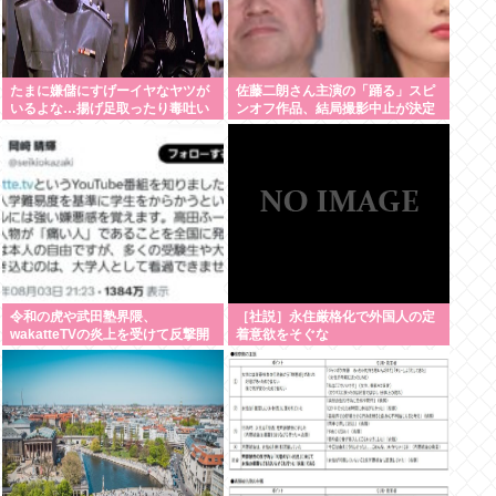
たまに嫌儲にすげーイヤなヤツが
佐藤二朗さん主演の「踊る」スピ
いるよな…揚げ足取ったり毒吐い
ンオフ作品、結局撮影中止が決定
たり…
www
令和の虎や武田塾界隈、
［社説］永住厳格化で外国人の定
wakatteTVの炎上を受けて反撃開
着意欲をそぐな
始