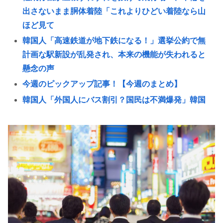
出さないまま胴体着陸「これよりひどい着陸なら山
ほど見て
韓国人「高速鉄道が地下鉄になる！」選挙公約で無
計画な駅新設が乱発され、本来の機能が失われると
懸念の声
今週のピックアップ記事！【今週のまとめ】
韓国人「外国人にバス割引？国民は不満爆発」韓国
政府の外国人観光客向け高速バス割引に賛否
現役JK、違和感を感じだす「女批判する奴に限って
女でヌイてたりするから意味わからなくなってきた
🙎」
台風13号は中国大陸に行ったけど、15号の予想進
路…なんだこれ？
ワイ、マジで小学生、初VIP
【再評価】ニューメタル・オルタナメタル=ラウドロ