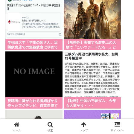
早稲田大学「学生の皆さん、近
【規格外】実在する歴史上の人
隣飲食店での無銭飲食はやめて
物で「こいつチートだろ…」と
ください」
思った奴あげてけ
視聴者に嫌がられる番組ばかり
【動画】中国の三峡ダム、今年
作ったフジテレビ、自業自得す
も大変そう・・・
ぎる立場に陥ってしまい……
ホーム
検索
トップ
サイドバー