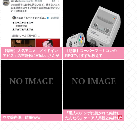
【悲報】人気アニメ「メイドイン
【悲報】スーパーファミコンの
アビス」の主題歌にVTuberさんが
RPGでおすすめ教えて
起用されてまたまたまた炎上、も
う何回目だよ…
「黒人のチンポに惹かれて結婚し
ウマ娘声優、結婚www
たんだろ」ケニア人男性と結婚し
た日本人女性（31）に”誹謗中
傷”殺到