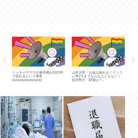
政
ミッキーマウスの著作権が2023年
山本太郎「お金は刷れる！インフ
高
い
で切れるという事実
レ率2％までならなんともない！」
民
せ
wywywywywywywy
反対勢力「財源は？」
の
市