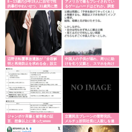
8～13歳の少年19人に自宅で性
アメリカで最もプレイされてい
的暴行やわいせつ、31歳男に懲
るゲームハードはどれか。調査
役15年
の結果は…（答えはPS5が1位で
す）
辺野古転覆事故遺族が「全容解
中国人の子供が溺れ、周りに助
明と再発防止を求める会」設立
けを乞う父親と、スマホを向け
継続的に活動するためと説明
てインプレ稼ぎの見物人
ジャンポケ斉藤と被害者の証
立憲民主ブレーンの菅野完氏、
言、想像以上に違ったwww
メルチュ折田社長に人殺しを連
呼