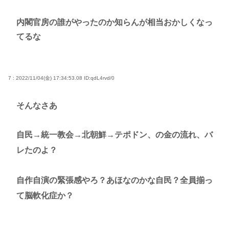
内閣官房の誰がやったのか知らんが相当おかしくなっ
てるな
7 : 2022/11/04(金) 17:34:53.08
ID:qdL4rvd/0
そんなさあ
自民→統一教会→北朝鮮→テポドン、の金の流れ、バ
レたのよ？
自作自演の緊張感やろ？あほなのかな自民？全員揃っ
て脳軟化症か？