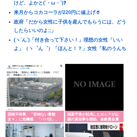
けど、よかと(´・ω・`)❓
来月からコカコーラが220円に値上げ🥤
政府「だから女性に子供を産んでもらうには、どう
したらいいのよ;;」
(ヽ´ん`)「付き合って下さい！」理想の女性「いい
よ」（ヽ゜ん゜）「ほんと！？」女性「私のうんち
食べたらね」
中国人の子供が溺れ、周りに助けを乞う父親と、ス
マホを向けてインプレ稼ぎの見物人
小野田大臣(35)、外国人政策を問われるのが嫌すぎて
外国特派員協会の招待を連続拒否www
ウマ娘声優、結婚www
「黒人のチンポに惹かれて結婚したんだろ」ケニア
国税不祥事、「前例ない事態
国家予算が枯渇したロシアが山
次々」に危機感 「パパ活」、
賊の真似事を開始、金銀貴金属
人男性と結婚した日本人女性（31）に”誹謗中傷”殺
情報漏えいも
じゃなくて自動車とかってとこ
ろがリアリティあ
到