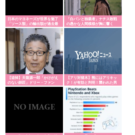
日本のマヨネーズが世界を魅了
「白パンと独裁者」ナチス敗戦
「ソース類」の輸出額が過去最
の愚かな人間模様が胸に響く
高を更新 人気の裏には卵黄のコ
ク アメリカでは”日本風”が誕生
【追悼】天龍源一郎「かけがえ
【アリ対猪木】熊にはアリキッ
のない師匠」ドリー・ファン
ク！が有効と判明！襲われた男
ク・ジュニアさん追悼
性「アリキックで追っ払った」