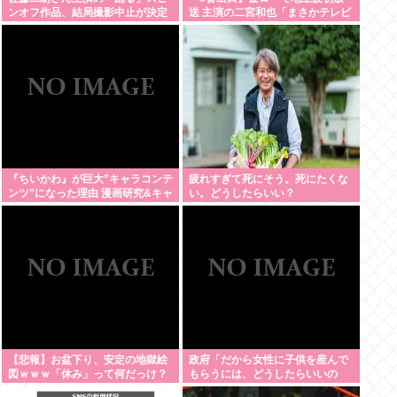
ンオフ作品、結局撮影中止が決定
送 主演の二宮和也「まさかテレビ
www
にまで迷い込んでしまうとは」
『ちいかわ』が巨大”キャラコンテ
疲れすぎて死にそう。死にたくな
ンツ”になった理由 漫画研究&キャ
い。どうしたらいい？
ラクター論から紐解く
【悲報】お盆下り、安定の地獄絵
政府「だから女性に子供を産んで
図ｗｗｗ「休み」って何だっけ？
もらうには、どうしたらいいの
よ;;」