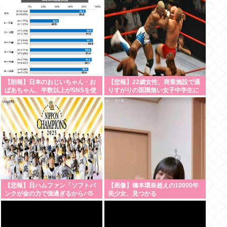
【朗報】日本のおじいちゃん・お
【悲報】22歳女性、商業施設で通
ばあちゃん、半数以上がSNSを使
りすがりの面識無い女子中学生に
いこなしていたwww
ラリアットして逮捕される
【悲報】日ハムファン「ソフトバ
【画像】橋本環奈超えの10000年
ンクが金の力で強過ぎるからパ5
美少女、見つかる
球団ファンはdocomoかauにして
資金源を断て！」