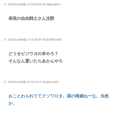
3 : 2022/11/04(金) 17:29:26.82
ID:cRgFsqD+0
表現の自由戦士さん沈黙
4 : 2022/11/04(金) 17:31:26.67
ID:ZCN87GuE0
どうせビジウヨの本やろ？
そんなん置いたらあかんやろ
5 : 2022/11/04(金) 17:32:13.71
ID:qdL4rvd/0
おことわられててクソワロタ。国の権威ねーな。当然
か。