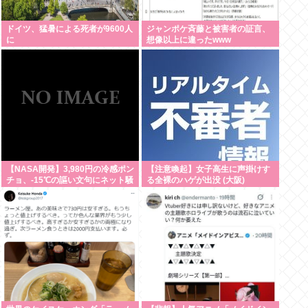
ドイツ、猛暑による死者が9600人
ジャンポケ斉藤と被害者の証言、
に
想像以上に違ったwww
【NASA開発】3,980円の冷感ポン
【注意喚起】女子高生に声掛けす
チョ、-15℃の謳い文句にネット騒
る全裸のハゲが出没 (大阪)
然