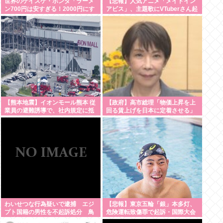
世界のケイスケ・ホンダ「ラーメ
【悲報】人気アニメ「メイドイン
ン700円は安すぎる！2000円にす
アビス」、主題歌にVTuberさん起
るべき」
用でまたまたまた炎上www
【熊本地震】イオンモール熊本 従
【政府】高市総理「物価上昇を上
業員の避難誘導で、社内規定に抵
回る賃上げを日本に定着させる」
触か
国家公務員月給3.51%増へ 人事院
の勧告を受け
わいせつな行為疑いで逮捕 エジ
【悲報】東京五輪「銀」本多灯、
プト国籍の男性を不起訴処分 鳥
危険運転致傷罪で起訴・国際大会
取地検 [8/8]
を辞退