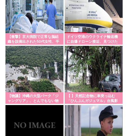
中国ガチでブチ切れてる模様、レアアース高市🇯🇵
への輸出50%減トランプ🇺🇸への輸出も3割減
「教職員の働き方改革は大事だが」吉村知事が危機
感 学力テスト結果が全教科で「平均以下」
【衝撃】京大病院で正常な脳組
ドイツ空港のウクライナ輸送機
【広島】廿日市の中学野球部員死亡事故 書類送検の
織を誤摘出された50代女性、手
に自爆ドローン接近、見つけた
医師、別人のCT画像で診察した疑い 頭部出血に気づ
足も動かせず自発呼吸もできな
空港職員が蹴り落とす…高性能
い重篤状態に…
プラスチック爆弾
かなかった可能性
悪夢の民主党政権、移民の数を減らしていた事が判
明www
「竣工1年半」韓国・仁川の新築マンションで外壁テ
ラスが落下
【物議】沖縄の大型パーク「ジ
【 】天然記念物に車突っ込む
ャングリア」、とんでもない物
「ひんぷんガジュマル」台風影
を投入してしまう！！！！！
響か 沖縄
Powered by livedoor 相互RSS