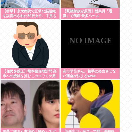
【衝撃】京大病院で正常な脳組織
【緊縮財政が原因】従業員「退
を誤摘出された50代女性、手足も
職」で倒産 最多ペース
動かせず自発呼吸もできない重篤
状態に…「意識はある」
【住民を威圧】熊本被災地訪問 高
高市早苗さん、相手に発言させな
市への接触を拒むこのコワモテ男
い面会が決まるwww
は何者？
佐藤二朗さん主演の「踊る」スピ
『8番出口』金ローで地上波初放