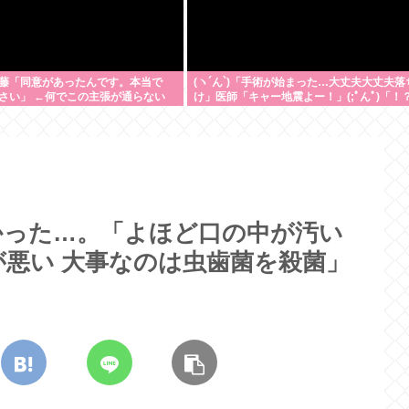
藤「同意があったんです。本当で
(ヽ´ん`)「手術が始まった…大丈夫大丈夫落
さい」 ←何でこの主張が通らない
け」医師「キャー地震よー！」(;ﾟんﾟ)「！
かった…。「よほど口の中が汚い
悪い 大事なのは虫歯菌を殺菌」