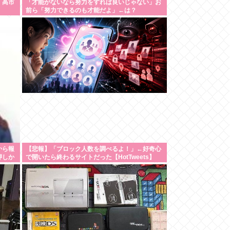
、高市
「才能がないなら努力をすれば良いじゃない」お
前ら「努力できるのも才能だよ」←は？
から報
【悲報】「ブロック人数を調べるよ！」←好奇心
押しか
で開いたら終わるサイトだった【HotTweets】