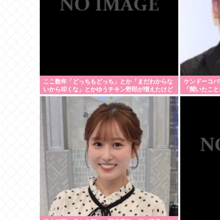
ここ数年「どっちもどっち」とか「まだわからな
ケンドーコバ
いから叩くな」とかゆうチキン野郎が増えたけど
「聞いたこと
どっから来たの？(´・ω・`)