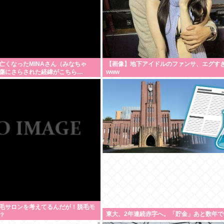
亡くなったMINAさん（みなちゃ
【画像】地下アイドルのファンサ、エグす
傷にさらされた経緯がこちら…
www
毛サロンを考えてるんだが！脱毛モ
東大、2年連続赤字へ。「貯金」あと数年で
？