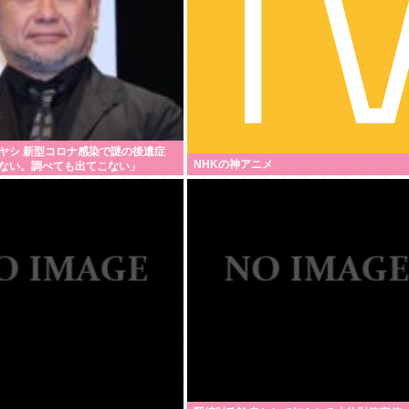
ヤシ 新型コロナ感染で謎の後遺症
NHKの神アニメ
ない。調べても出てこない」