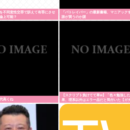
を不同意性交罪で訴えて有罪にさせ
「パトレイバー」の最新書籍、マニアック
論上可能？
誰が買うのか謎
【スクリプト負けてて草w】「色々勉強し
代高くね
果、理系以外はエラー品だと気付いた【ガ
について、もっと具体的に話そうか