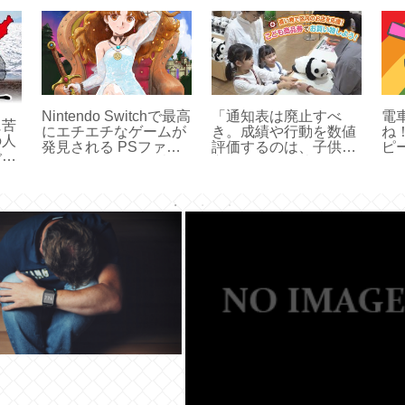
Nintendo Switchで最高
「通知表は廃止すべ
電
に苦
にエチエチなゲームが
き。成績や行動を数値
ね
の人
発見される PSファン
評価するのは、子供の
ピ
で、
ボーイよ、これが表現
心に深い傷を残しかね
前
決し
の自由だ！！！
ない人権問題。みんな
ね
世界に一つだけの花な
んだよ」