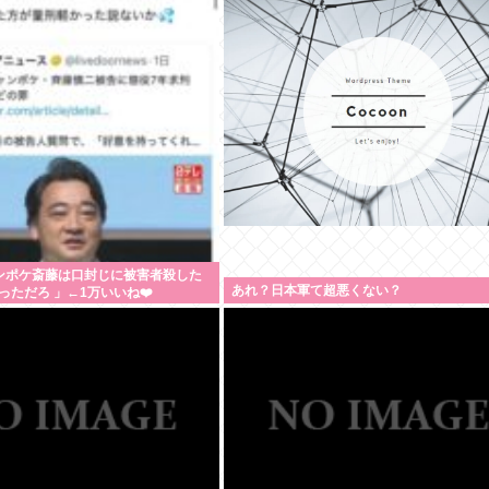
ンポケ斎藤は口封じに被害者殺した
あれ？日本軍て超悪くない？
っただろ 」←1万いいね❤️