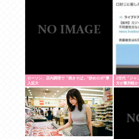
ローソン、店内調理で「焼きそば」”炒めロボ”導
Z世代「ジャ
入拡大
方が量刑軽か