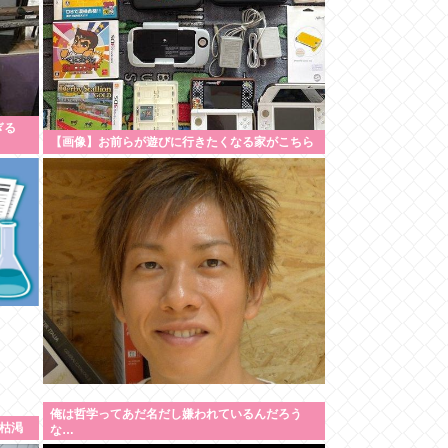
ぎる
【画像】お前らが遊びに行きたくなる家がこちら
俺は哲学ってあだ名だし嫌われているんだろう
枯渇
な…