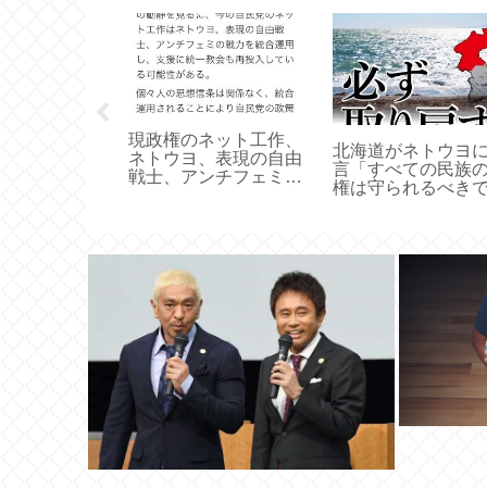
本共産党はソ
主義とは無縁
ソ連の解体を
た政党であり
現政権のネット工作、
北海道がネトウヨ
ネトウヨ、表現の自由
言「すべての民族
戦士、アンチフェミの
権は守られるべき
戦力を統合運用し、支
ヘイトスピーチは
援に統一教会も再投入
て許されない」
していると判明