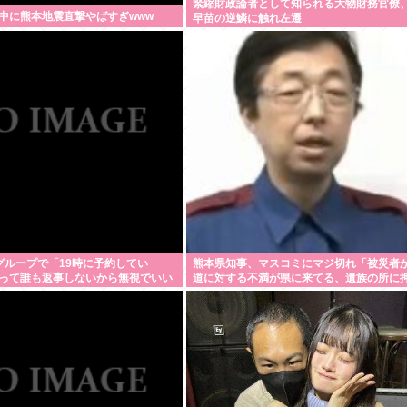
緊縮財政論者として知られる大物財務官僚
中に熊本地震直撃やばすぎwww
早苗の逆鱗に触れ左遷
グループで「19時に予約してい
熊本県知事、マスコミにマジ切れ「被災者
って誰も返事しないから無視でいい
道に対する不満が県に来てる、遺族の所に
けたりすんじゃねーよ」