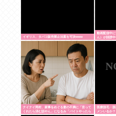
動画配信中に
イギリス、タバコ販売禁止法案を可決www
ん）が誹謗中
ナイナイ岡村、家事をめぐる妻の不満に「言って
医療脱毛・脱
くれたら済む話やん」になるみ「バイトやったら
メンいるか？
クビやで」説教受け黙り込む | バイトちゃうやろ