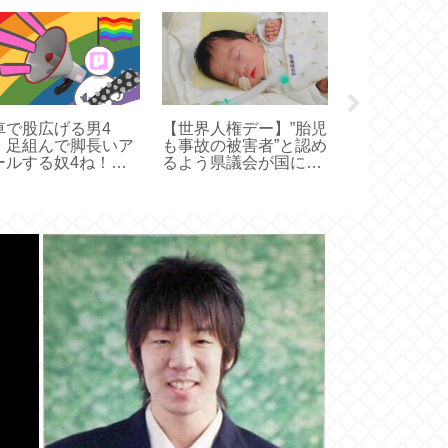
後味悪い映画
だけど
車で股広げる男4
【世界人権デー】”胎児
！足組んで脚長いア
も事故の被害者”と認め
ールする奴4ね！足
るよう県議会が国に意
に投げ出すやつも4
見へ _スカラカ、チャ
！
カポコ。チャカポコ、
チャカポコ。。。