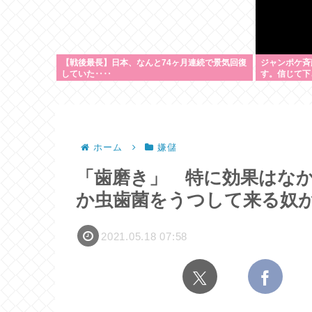
【戦後最長】日本、なんと74ヶ月連続で景気回復
ジャンポケ斉
していた‥‥
す。信じて下
の？
ホーム
嫌儲
「歯磨き」 特に効果はな
か虫歯菌をうつして来る奴が
2021.05.18 07:58