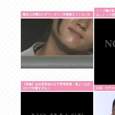
ソープ嬢が客
最近の水曜日のダウンタウン末期臭すごくないか
ることって理
【画像】仙台育英初の女子野球部員・星よつはが
お盆、ホテル
ガチで可愛すぎる！