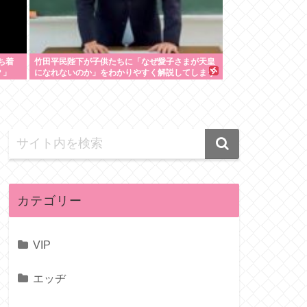
ち着
竹田平民陛下が子供たちに「なぜ愛子さまが天皇
？」
になれないのか」をわかりやすく解説してしまう
カテゴリー
VIP
エッヂ