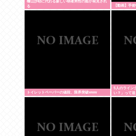
檜山沙耶に代わる新しい弱者男性の姫が発見され
【動画】手術
る
5人のライン
トイレットペーパーの値段、限界突破www
い？」って送
よね？