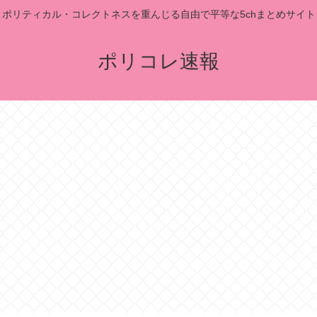
ポリティカル・コレクトネスを重んじる自由で平等な5chまとめサイト
ポリコレ速報