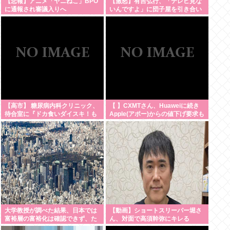
【悲報】アニメ「ヤニねこ」BPO
【激怒】有吉弘行、「テレビ見な
に通報され審議入りへ
いんですよ」に団子屋を引き合い
に怒り
【高市】 糖尿病内科クリニック、
【 】CXMTさん、Huaweiに続き
待合室に『ドカ食いダイスキ！も
Apple(アポー)からの値下げ要求も
ちづきさん』を置いてしまい炎上
拒否！！！半導体バボー継続
へ！！！
大学教授が調べた結果、日本では
【動画】ショートスリーパー堀さ
富裕層の富裕化は確認できず、た
ん、対面で高須幹弥にキレる
だみんなで貧困化しているだけだ