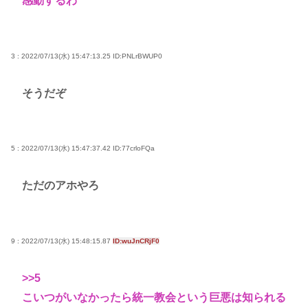
感動するわ
ザがフィギュア化キタ───(ﾟ∀ﾟ)───!!!!!
早稲田大生、複数名がゴールドカードのポイント詐
欺で無銭飲食
3 : 2022/07/13(水) 15:47:13.25
ID:PNLrBWUP0
高市早苗さん、憧れのバンドを官邸に招き、自身の
そうだぞ
サイン入りドラム・スティックをプレゼントw
若くて美人なママと親友の淫らな行為内容を毎回聞
かされる「女神の加護を受けしママのサーガ」3巻 今
5 : 2022/07/13(水) 15:47:37.42
ID:77crloFQa
ガチで “ママ” ブーム来てるよな
ポケカ資産が100万円超えた男の子www
ただのアホやろ
【高市動画】こういうオスガキってどうやったら産
まれるの？
中国のメスガキ、民度が終わりすぎてる
9 : 2022/07/13(水) 15:48:15.87
ID:wuJnCRjF0
Powered by livedoor 相互RSS
>>5
こいつがいなかったら統一教会という巨悪は知られる