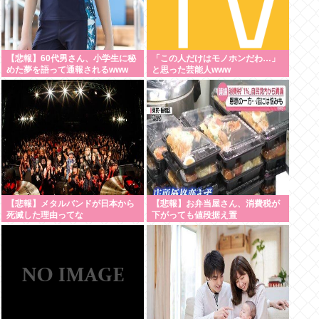
【悲報】60代男さん、小学生に秘
「この人だけはモノホンだわ…」
めた夢を語って通報されるwww
と思った芸能人www
【悲報】メタルバンドが日本から
【悲報】お弁当屋さん、消費税が
死滅した理由ってな
下がっても値段据え置
に？・・・・・・・・・
き・・・・・・・・・