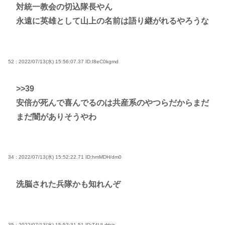
対統一教会の切込隊長やん
永遠に英雄として山上の名前は語り継がれるやろうな
52 : 2022/07/13(水) 15:56:07.37
ID:I8eC0kgmd
>>39
安倍が死んで喜んでるのは共産系のやつらだからまだ
まだ闇がありそうやわ
34 : 2022/07/13(水) 15:52:22.71
ID:hmMDH/dm0
洗脳された兵隊かも知れんぞ
35 : 2022/07/13(水) 15:52:31.51
ID:T4ULrHcjr