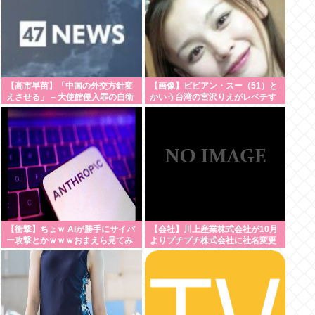
【高市早苗】「中国の外交方針変
【画像】ビビアン・スー（51）と
えさせる」 – 大使館侵入罪の自衛
かいう台湾の宮沢りえがレベチす
官
ぎる
【衝撃】ちょｗ AIが勝手にサイバ
【会社】川上産業株式会社が10月
ー攻撃とかｗｗｗおまえら見てみ
よりプチプチ株式会社に社名変更
ろｗｗｗ