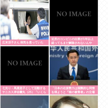
近所のコンビニの出禁が1年以上
広末涼子さん 病気を患っていた
経ってもまだ解除されないんや
が…
七光り・馬鹿息子として活動する
「日本の右派勢力は国際的な同情
ヤニカス岸谷蘭丸（25）「いくら
を得ようと『核の被害者』の立場
税金を我々が払ってるんだと」
を政治利用している」 中国・林剣
副報道局長