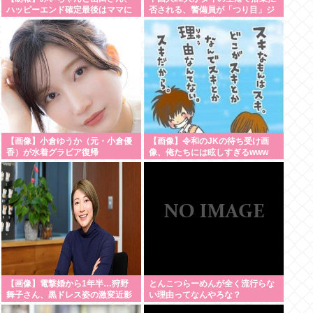
ハッピーエンド確定最後はママに
否される、警備員が「つり目」ジ
埋葬される・・・・・・・・・
ェスチャー―香港メディア [8/6]
【画像】小倉ゆうか（元・小倉優
【画像】令和のJKの待ち受け画
香）が水着グラビア復帰
像、俺たちには眩しすぎるwww
【画像】電撃婚から1年半…狩野
とんこつらーめんが全く流行らな
舞子さん、黒ドレス姿の激変近影
い理由ってなんやろな？
に衝撃！