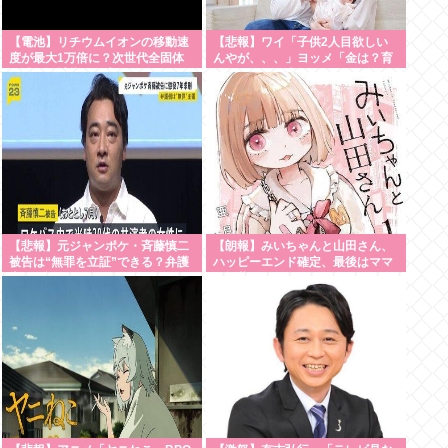
【電池】リチウムイオンの移動速
【悲報】ワイ「子供2人目欲しい
度が最大1万倍に？次世代全固体
んやが、、、」ヨッメ「金は？育
電池の設計指針を変える分子レベ
児は？私の仕事は？キャリア
ルの新発見
は？」
【悲報】元ジャンポケ・斉藤慎二
【朗報】みいちゃんと山田さん、
被告は“無罪を立証”できる？弁護
ハッピーエンド確定、最後はママ
士が解説
に埋葬される