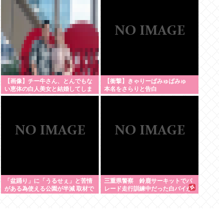
った
【画像】チー牛さん、とんでもな
【衝撃】きゃりーぱみゅぱみゅ
い恵体の白人美女と結婚してしま
本名をさらりと告白
うwww 【Pickup06072008】
「盆踊り」に「うるせぇ」と苦情
三重県警察 鈴鹿サーキットでパ
がある為使える公園が半減 取材で
レード走行訓練中だった白バイが
はうるさいと答える住民はおらず
転倒事故 20代の女性隊員が重
こどおじみたいのが電話してんだ
傷 白バイ乗車歴4カ月 [8/6]
ろな