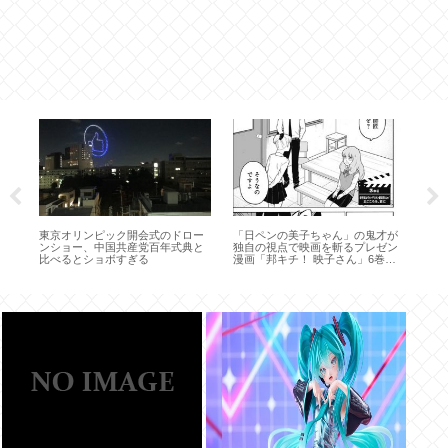
れ
東京オリンピック開会式のドロー
「日ペンの美子ちゃん」の鬼才が
中学
ンショー、中国共産党百年式典と
独自の視点で映画を斬るプレゼン
者(
比べるとショボすぎる
漫画「邦キチ！ 映子さん」6巻発
売！共感の嵐だった“エヴァ回”も
収録！