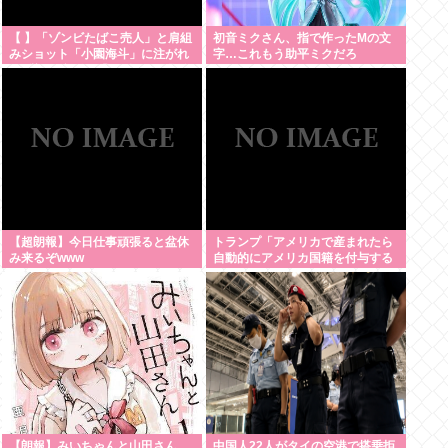
【 】「ゾンビたばこ売人」と肩組
初音ミクさん、指で作ったMの文
みショット「小園海斗」に注がれ
字…これもう助平ミクだろ
る”厳しい視線” 「レギュラー剥奪
も選択肢のひとつに」
【超朗報】今日仕事頑張ると盆休
トランプ「アメリカで産まれたら
み来るぞwww
自動的にアメリカ国籍を付与する
のをやめる！」
【朗報】みいちゃんと山田さん、
中国人22人がタイの空港で搭乗拒