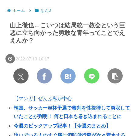
ホーム
なんJ
山上徹也←こいつは結局統一教会という巨
悪に立ち向かった勇敢な青年ってことでえ
えんか？
2022.07.13 16:17
【マンガ】ぜんぶ私が中心
韓国、サッカーW杯予選で審判を性接待して買収して
いたことが判明！ 何と日本も巻き込まれることに
今週のピックアップ記事！【今週のまとめ】
泳いでいる人のすぐ横に消防飛行艇が次々着水する