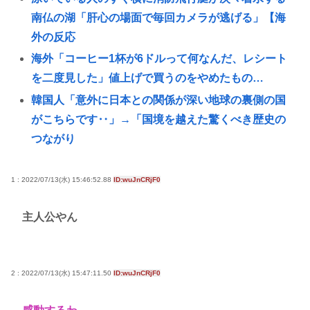
南仏の湖「肝心の場面で毎回カメラが逃げる」【海
外の反応
海外「コーヒー1杯が6ドルって何なんだ、レシート
を二度見した」値上げで買うのをやめたもの…
韓国人「意外に日本との関係が深い地球の裏側の国
がこちらです‥」→「国境を越えた驚くべき歴史の
つながり
公共の場所でこっそり金玉をかくシミュレーション
ゲーム「Ball Scratch Simulator」がSteamで発表さ
1 : 2022/07/13(水) 15:46:52.88
ID:wuJnCRjF0
れる
主人公やん
ゼンゼロのベーグル計画やってみたら面白すぎてワ
ロタwww
早稲田大生、複数名がゴールドカードのポイント詐
2 : 2022/07/13(水) 15:47:11.50
ID:wuJnCRjF0
欺で無銭飲食
『ライザのアトリエ3』ウェディングドレス姿のライ