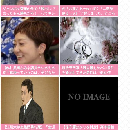
ジャンポケ斉藤の件で「後出しで
AI「お前さあ〜w」ぼく「…敬語
言ったもん勝ちだろ！」ってキレ
使え 」AI「了解しました。ところ
てる人いるけど、まず付き合って
でお前はどう思いますか？」 これ
ない人とそんな事しなきゃいいの
では？
【れ】奥田ふみよ議員❤‍ いのちの
婚活専門家「過去最もヤバい条件
党「政治っていうのは、子どもた
を提示してきた男性は『処女信
ちに「いのち」を繋いでいくため
仰』」ケンモメン…
にあるんだよ。」
【江別大学生集団暴行死】「生涯
【保守層ばかりを忖度】高市首相