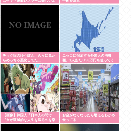
は何で？覆面レスラーは難しいよ
手術を決意
ね
チック症のゆうぽん、久々に見た
ニセコに宿泊する外国人の消費
らめっちゃ悪化してた…
額、1人あたり58万円も使ってく
れることが判明。日本人の4.6倍
【画像】韓国人「日本人の間で
お金がなくなったら増えるわかめ
『女が破滅的な人生を送るのを楽
食ってる
しむ陰湿な趣味』が流行ってい
る」119万バズ【HotTweets】