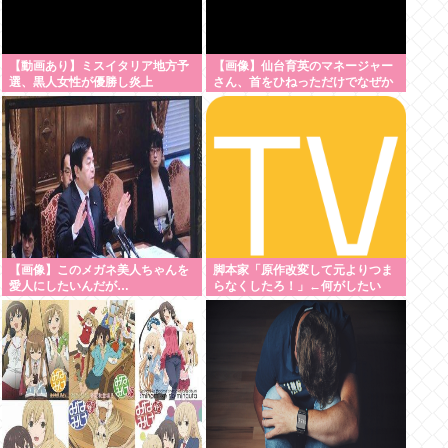
【動画あり】ミスイタリア地方予
【画像】仙台育英のマネージャー
選、黒人女性が優勝し炎上
さん、首をひねっただけでなぜか
ウインクしたことにされてしまう
www
【画像】このメガネ美人ちゃんを
脚本家「原作改変して元よりつま
愛人にしたいんだが…
らなくしたろ！」←何がしたい
の？