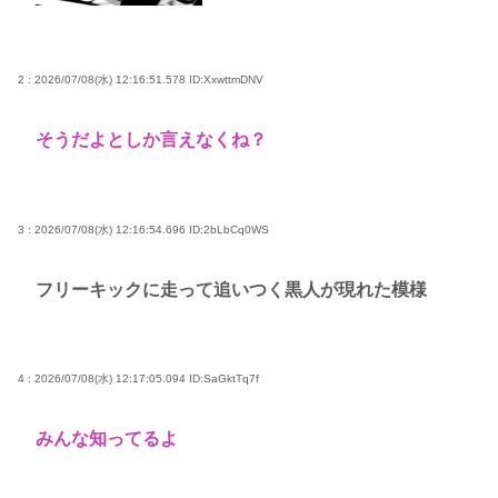
るだろうか？」
女子高生がプロ野球選手を目指す漫画、ついに発見
2 : 2026/07/08(水) 12:16:51.578
ID:XxwttmDNV
される その名も「ゆーあーすらっがー」
マーベルの新作格ゲー、俺ちゃんことデッドプール
そうだよとしか言えなくね？
(CV子安武人)が安定のやりたい放題で話題に
高市早苗さん、憧れのバンドを官邸に招き、自身の
サイン入りドラム・スティックをプレゼントw
3 : 2026/07/08(水) 12:16:54.696
ID:2bLbCq0WS
若くて美人なママと親友の淫らな行為内容を毎回聞
かされる「女神の加護を受けしママのサーガ」3巻 今
フリーキックに走って追いつく黒人が現れた模様
ガチで “ママ” ブーム来てるよな
ポケカ資産が100万円超えた男の子www
4 : 2026/07/08(水) 12:17:05.094
ID:SaGktTq7f
【高市動画】こういうオスガキってどうやったら産
まれるの？
みんな知ってるよ
中国のメスガキ、民度が終わりすぎてる