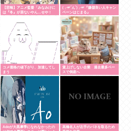
【悲報】アニメ監督「みなみけに
(╭☞´ん`)╭☞『嫌儲良い人キャン
は『冬』が居ないやん…せや！
ペーンはじまる』
『冬』の末っ子をアニメオリジナ
ルで出そ！」
コメ価格の値下がり、加速してし
賃上げしない企業 過去最多ペー
まう
スで倒産へ
Adoが大黒摩季になれなかったの
高橋名人が左手のバネを取るため