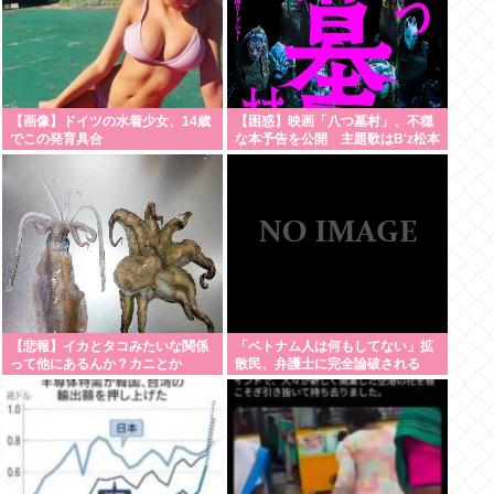
【画像】ドイツの水着少女、14歳
【困惑】映画「八つ墓村」、不穏
でこの発育具合
な本予告を公開 主題歌はB'z松本
率いるTMG
【悲報】イカとタコみたいな関係
「ベトナム人は何もしてない」拡
って他にあるんか？カニとか
散民、弁護士に完全論破される
www