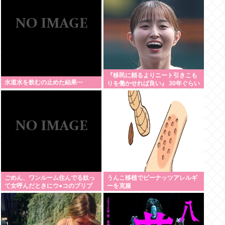
『移民に頼るよりニート引きこも
水道水を飲むの止めた結果⋯
りを働かせれば良い』 30年ぐらい
言ってるけど絶対に実現しない理
由www
ごめん、ワンルーム住んでる奴っ
うんこ移植でピーナッツアレルギ
て女呼んだときにウ●コのブリブ
ーを克服
リ音どうしてんの？？