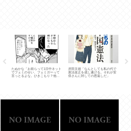
を
たぬかな「お前らって1日中ネット
岸田文雄「なんとしても私の代で
パチ
ｗ
でフェミのせい、フェミガーって
憲法改正を成し遂げる。それが安
24
言っとるよな。ひきこもり？他に
倍さんに対しての恩返しだ」
る
やる事ないの？」