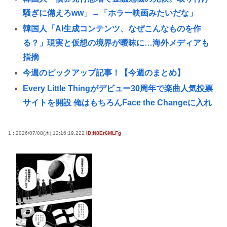
騒ぎに備えろww」→「ホラー映画みたいだな」
韓国人「AI生成コンテンツ、なぜこんなものを作
る？」現実と仮想の境界が曖昧に…海外メディアも
指摘
今週のピックアップ記事！【今週のまとめ】
Every Little Thingがデビュー30周年で楽曲人気投票
サイトを開設 俺はもちろんFace the Changeに入れ
てきたぞ
韓国人「人間冷蔵庫は日本が作ったから絶対に売れ
1 : 2026/07/08(水) 12:16:19.222
ID:N8Er6MLFg
ないと思ったのに、既に200台も売れたんだそうで
す…」
【大甲子園】被災地熊本県が涙 初出場の熊本代表有
明高校、京都立命館に9回裏2アウトから逆転勝利
X「B’z、ミスチル、サザン、ドリカム、スピッツが
まだ現役なの凄いよな。今の歌手が30年後にやれて