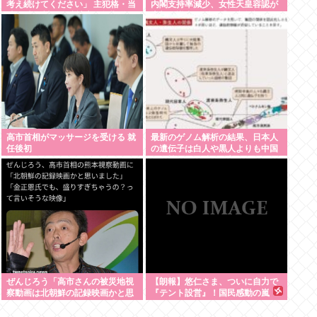
考え続けてください」 主犯格・当
内閣支持率減少、女性天皇容認が
時18歳の川口侑斗被告に無期懲役
増加…識者に聞く「民意無視」の
の判決「理不尽以外の何ものでも
代償
ない」
高市首相がマッサージを受ける 就
最新のゲノム解析の結果、日本人
任後初
の遺伝子は白人や黒人よりも中国
人や韓国人に酷似と判明…ネトウ
ヨ激震
ぜんじろう「高市さんの被災地視
【朗報】悠仁さま、ついに自力で
察動画は北朝鮮の記録映画かと思
『テント設営』！国民感動の嵐
った。金正恩でもあんなに盛らん
www
ぞ」