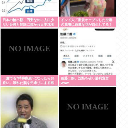
日本の輸出額、円安なのに人口少
インド人「新規オープンした空港
ない台湾と韓国に抜かれ日本沈没
の花壇に綺麗な花が自生してる！
死亡
持って帰ろ！」
一度でも"精神疾患"になったらお
佐藤二朗、沈黙を破り勝利宣言
終い。壊れた脳を元通りにする医
www
療技術は無い。