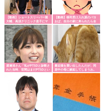
【動画】ショートスリーパー堀
【動画】移民受け入れ派のパヨ
大輔、高須クリニック息子にマ
おば、自分の家に来られたら全
ジギレ！怖すぎると話題に
力で拒否るｗｗｗｗｗｗｗｗｗ
ｗｗｗ
渡邊渚さん「私がPTSDと診断さ
最近猫を買い出したんだが、同
れた当時、世間はまだPTSDとい
居中の母に嫉妬してしまうお。
う言葉は浸透されていませんで
【再】
した」