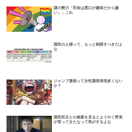
謎の勢力「田舎は悪口が趣味だから嫌
い」←これ
国民の人権って、もっと制限すべきだよ
な
ジャンプ漫画って女性蔑視表現多くない
か？
国民民主とか維新を見るとようやく野党
が育ってきたなって気がするよな