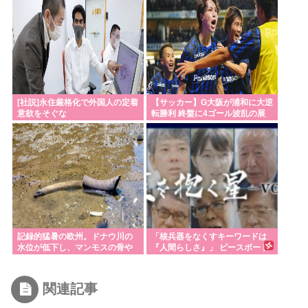
WIWIWIWIWIWI
[社説]永住厳格化で外国人の定着
【サッカー】G大阪が浦和に大逆
意欲をそぐな
転勝利 終盤に4ゴール波乱の展
開…サヴィオ退場など警告5枚で
大荒れの一戦に
記録的猛暑の欧州。ドナウ川の
「核兵器をなくすキーワードは
水位が低下し、マンモスの骨や
『人間らしさ』」 ピースボート
沈没したドイツ軍の戦艦が姿を
畠山澄子さんが語った、核のあ
現
る世界を変えるために
関連記事