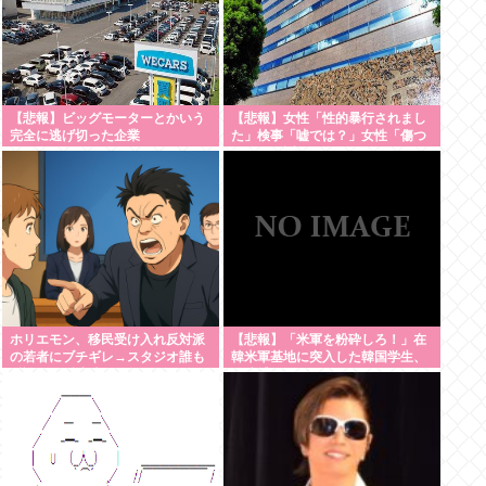
【悲報】ビッグモーターとかいう
【悲報】女性「性的暴行されまし
完全に逃げ切った企業
た」検事「嘘では？」女性「傷つ
いたので訴えます」
ホリエモン、移民受け入れ反対派
【悲報】「米軍を粉砕しろ！」在
の若者にブチギレ→スタジオ誰も
韓米軍基地に突入した韓国学生、
反論できず沈黙w #動画 | 移民じゃ
即逮捕
なくて不法移民と犯罪者反対派だ
ぞ