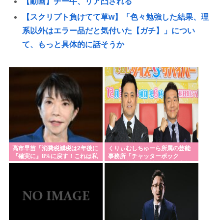
【動画】チー牛、リア凸される
【スクリプト負けてて草w】「色々勉強した結果、理
系以外はエラー品だと気付いた【ガチ】」につい
て、もっと具体的に話そうか
日本の輸出額、韓国・台湾に抜かれる。アカンゴミ
国すぎて涙出てきた…
埼玉県知事選挙、戸田市議の河合悠祐さんが出馬へ
立候補の表明は1人目:東京新聞
奈須きのこさん、円形脱毛症になっていた…
【高市朗報】日本の自殺者数、無茶苦茶減って史上
初の2万人割れ。無茶苦茶生きやすい国になってる件
高市早苗「消費税減税は2年後に
くりぃむしちゅーら所属の芸能
『確実に』8%に戻す！これは私
事務所「チャッターボック
www
の『覚悟』だ！最後まで責任を
ス」、熊本地震被災地に災害義
持って確実に行う」
援金寄付を発表
「核兵器をなくすキーワードは『人間らしさ』」 ピ
ースボート畠山澄子さんが語った、核のある世界を
変えるために
水道水を飲むの止めた結果⋯