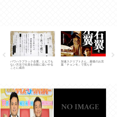
横
教
不
パワハラブラック企業、とんでも
加速スクリプトさん…最後のお言
ない方法で社員を自殺に追いやる
葉「チョンモ」で荒らす
ことに成功
ス
左の