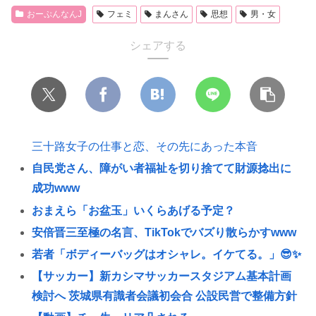
おーぷんなんJ
フェミ
まんさん
思想
男・女
シェアする
三十路女子の仕事と恋、その先にあった本音
自民党さん、障がい者福祉を切り捨てて財源捻出に
成功www
おまえら「お盆玉」いくらあげる予定？
安倍晋三至極の名言、TikTokでバズり散らかすwww
若者「ボディーバッグはオシャレ。イケてる。」😎✨
【サッカー】新カシマサッカースタジアム基本計画
検討へ 茨城県有識者会議初会合 公設民営で整備方針