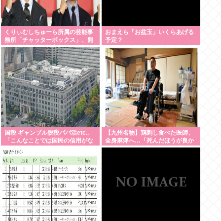
くりぃむしちゅーら所属の芸能事
おまえら「お盆玉」いくらあげる
務所「チャッターボックス」、熊
予定？
本地震被災地に災害義援金寄付を
発表
国税 ギャンブル脱税パパ活etc..
【九州名物】鶏刺し食べた医師、
「こんなことでは国民の信用がな
全身麻痺へ…「死んだほうが良か
くなってしまう」
った」