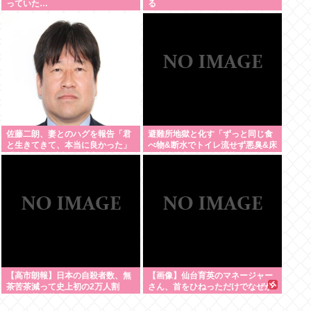
っていた…
る
佐藤二朗、妻とのハグを報告「君
避難所地獄と化す「ずっと同じ食
と生きてきて、本当に良かった」
べ物&断水でトイレ流せず悪臭&床
「文〇砲より遥かに威力は弱い
に直接就寝&コロナ感染」
が、僕のノロケ砲をお見舞いす
る」
【高市朗報】日本の自殺者数、無
【画像】仙台育英のマネージャー
茶苦茶減って史上初の2万人割
さん、首をひねっただけでなぜか
れ。無茶苦茶生きやすい国になっ
ウインクしたことにされてしまう
てる件www
www