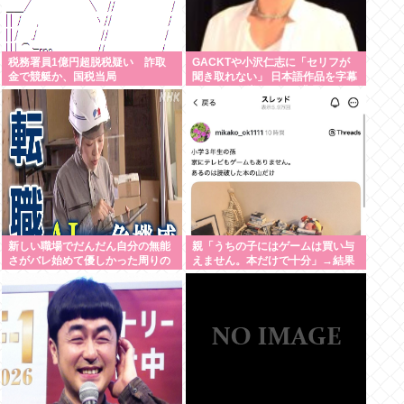
税務署員1億円超脱税疑い 詐取
GACKTや小沢仁志に「セリフが
金で競艇か、国税当局
聞き取れない」 日本語作品を字幕
で見る人が増えている背景
新しい職場でだんだん自分の無能
親「うちの子にはゲームは買い与
さがバレ始めて優しかった周りの
えません。本だけで十分」→結果
人たちが徐々に冷たくなっていく
時ってゾクゾクするよな