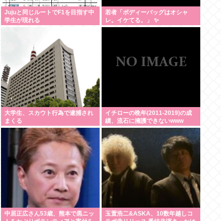
Jujuと同じルートでF1を目指す中
若者「ボディーバッグはオシャ
学生が現れる
レ。イケてる。」 ✨
大学生、スカウト行為で逮捕され
イチローの晩年(2011-2019)の成
まくる
績、流石に擁護できないwww
中居正広さん53歳、熊本で黒ニッ
玉置浩二&ASKA、10数年越しコ