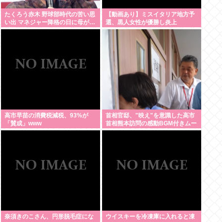
たくろう赤木 野球部時代の苦い思
【動画あり】ミスイタリア地方予
い出 マネジャー降格の日に母が…
選、黒人女性が優勝し炎上
「何も言えなくて」
高市早苗の消費税減税、93%が
首相官邸、"映え"を意識した高市
「賛成」www
首相熊本訪問の感動BGM付きムー
ビーを投稿「全部が全部ありがた
かったです」
奈須きのこさん、円形脱毛症にな
ウイスキーを冷凍庫に入れると凍