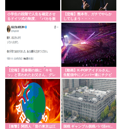
【熊本地震】避難者の食生活、改善急務=調理できず
小学生の段階で人生を確定させ
【悲報】熊本市、ガチでやらか
「パン飽き飽き」-断水なお3万戸超
るドイツ式の制度、「バカを振
してしまう・・・・
い落せるから合理的だ」と自惚
【サッカー】スペイン代表MFロドリ、レアル入り目
れていた結果……
前から一転、バルサ加入へ 現地メディア伝える 4年
契約で年俸55億円準備
Powered by livedoor 相互RSS
【悲報】思春期の娘に「キモ
【動画】K-POPアイドルさん、
ッ」と言われたお父さん、グレ
生配信中にメンバー達にチクビ
る
を弄られてしまう
【衝撃】関西人「昔の東京は江
国税 ギャンブル脱税パパ活etc..