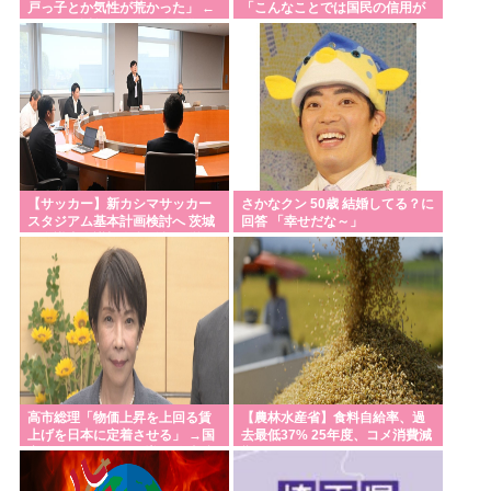
戸っ子とか気性が荒かった」 ←
「こんなことでは国民の信用が
関西人が近年ここまで凶暴化し
なくなってしまう」
た理由WWW
【サッカー】新カシマサッカー
さかなクン 50歳 結婚してる？に
スタジアム基本計画検討へ 茨城
回答 「幸せだな～」
県有識者会議初会合 公設民営で
整備方針
高市総理「物価上昇を上回る賃
【農林水産省】食料自給率、過
上げを日本に定着させる」 →国
去最低37% 25年度、コメ消費減
家公務員月給3.51%増へ 人事院
響く
の勧告を受け