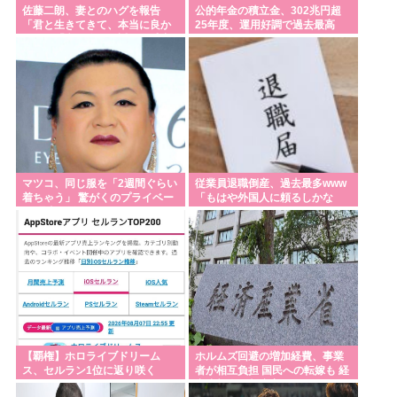
佐藤二朗、妻とのハグを報告
公的年金の積立金、302兆円超
「君と生きてきて、本当に良か
25年度、運用好調で過去最高
った」「文〇砲より遥かに威力
は弱いが、僕のノロケ砲をお見
舞いする」
マツコ、同じ服を「2週間ぐらい
従業員退職倒産、過去最多www
着ちゃう」 驚がくのプライベー
「もはや外国人に頼るしかな
ト 理由を激白
い」
【覇権】ホロライブドリーム
ホルムズ回避の増加経費、事業
ス、セルラン1位に返り咲く
者が相互負担 国民への転嫁も 経
WIWIWIWIWIWIWIWIWIWIWIWI
産省部会が制度案