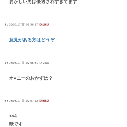
おかしい男は優遇されすぎてます
るだろうか？」
女子高生がプロ野球選手を目指す漫画、ついに発見
される その名も「ゆーあーすらっがー」
3 : 26/05/17(日) 07:56:17
ID:bI6U
高市早苗さん、憧れのバンドを官邸に招き、自身の
意見がある方はどうぞ
サイン入りドラム・スティックをプレゼントw
若くて美人なママと親友の淫らな行為内容を毎回聞
かされる「女神の加護を受けしママのサーガ」3巻 今
4 : 26/05/17(日) 07:56:51
ID:VxD1
ガチで “ママ” ブーム来てるよな
ポケカ資産が100万円超えた男の子www
オ●ニーのおかずは？
【高市動画】こういうオスガキってどうやったら産
まれるの？
中国のメスガキ、民度が終わりすぎてる
5 : 26/05/17(日) 07:57:12
ID:bI6U
Powered by livedoor 相互RSS
>>4
獣です