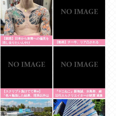
【困惑】日本から刺青への偏見を
【動画】チー牛、リア凸される
消し去りたいんやけ
ど・・・・・・・・・
【スクリプト負けてて草w】
『ヤニねこ』新海誠、水島努、綾
「色々勉強した結果、理系以外は
辻行人らクリエイターが絶賛 過激
エラー品だと気付いた【ガチ】」
描写はBPOでも議論に
について、もっと具体的に話そう
か