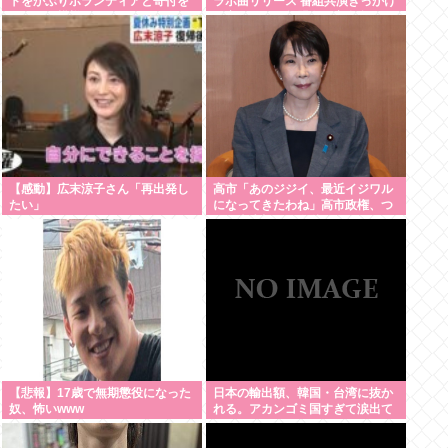
トをかぶりボランティアと寄付を
ラボ曲リリース 番組共演きっかけ
している模様
で実現…同い年盟友の完全合作
【感動】広末涼子さん「再出発し
高市「あのジジイ、最近イジワル
たい」
になってきたわね」高市政権、つ
いに麻生切り！嫌儲はどっちにつ
くの
【悲報】17歳で無期懲役になった
日本の輸出額、韓国・台湾に抜か
奴、怖いwww
れる。アカンゴミ国すぎて涙出て
きた…