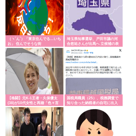
（ヽ´ん`）「東京住んでる…いち
埼玉県知事選挙、戸田市議の河
お」 住んでそうな街
合悠祐さんが出馬へ 立候補の表
明は1人目:東京新聞
【格闘】元K-1王者・久保優太
国税局職員（25）、税務調査で
(38)が10代女性と再婚「色々言
知り合った納税者の自宅に出入
われそうですが…」
りしお小遣い1億5000万円頂戴
するwww