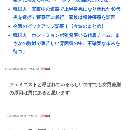
韓国人「真夜中の道路で上半身裸になり暴れた40代
男を逮捕」警察官に暴行、家族は精神疾患を証言
今週のピックアップ記事！【今週のまとめ】
韓国人「ホン・ミョンボ監督率いる代表チーム、ま
さかの敗戦で重苦しい雰囲気の中、不確実な未来を
待つ」
大学教授「勉強もスポーツも親の収入で決まる。環
境がないと出来るわけがない」
1 : 26/05/17(日) 07:54:12
ID:bI6U
Every Little Thingがデビュー30周年で楽曲人気投票
フェミニストと呼ばれているらしいですでも女男差別
サイトを開設 俺はもちろんFace the Changeに入れ
の原因は男にあると思います
てきたぞ
【大甲子園】被災地熊本県が涙 初出場の熊本代表有
明高校、京都立命館に9回裏2アウトから逆転勝利
2 : 26/05/17(日) 07:56:01
ID:bI6U
X「B’z、ミスチル、サザン、ドリカム、スピッツが
まだ現役なの凄いよな。今の歌手が30年後にやれて