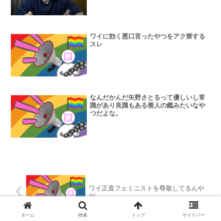
ワイに効く悪口言ったやつをアク禁する
スレ
なんだかんだ矢野さとるって優しいし常
識があり良識もある善人の鑑みたいなや
つだよな。
ワイ正直フェミニストを尊敬してるんや
が
ホーム
検索
トップ
サイドバー