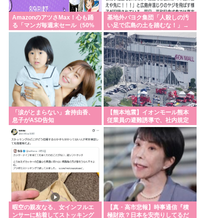
AmazonのアツさMax！心も踊
基地外パヨク集団「人殺しの汚
る「マンガ毎週末セール（50%
い足で広島の土を踏むな！」→
還元）」2日目襲来！
広島県民「お前らの方が汚いん
じゃ！」
「涙がとまらない」倉持由香、
【熊本地震】イオンモール熊本
息子がASD告知
従業員の避難誘導で、社内規定
に抵触か
暇空の親友なる、女インフルエ
【真・高市悲報】時事通信『積
ンサーに粘着してストッキング
極財政？日本を安売りしてるだ