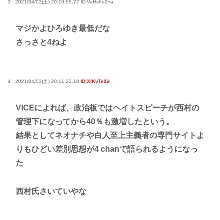
3 : 2021/04/03(土) 20:10:55.72
ID:VaHshu2+a
マジかよひろゆき最低だな
さっさと4ねよ
4 : 2021/04/03(土) 20:11:23.18
ID:XlKvTe2ir
VICEによれば、政治板ではヘイトスピーチが西村の
管理下になってから40％も激増したという。
結果としてネオナチや白人至上主義者の専門サイトよ
りもひどい差別思想が4 chanで語られるようになっ
た
西村氏さいていやな