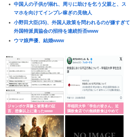
中国人の子供が溺れ、周りに助けを乞う父親と、ス
マホを向けてインプレ稼ぎの見物人
小野田大臣(35)、外国人政策を問われるのが嫌すぎて
外国特派員協会の招待を連続拒否www
ウマ娘声優、結婚www
「黒人のチンポに惹かれて結婚したんだろ」ケニア
人男性と結婚した日本人女性（31）に”誹謗中傷”殺
到
彼女があまりにできないからイオンモールで通りす
がりの女性に連絡先書いた紙渡すよ
中国ガチでブチ切れてる模様、レアアース高市🇯🇵
への輸出50%減トランプ🇺🇸への輸出も3割減
ジャンポケ斉藤と被害者の証
早稲田大学「学生の皆さん、近
言、想像以上に違ったwww
隣飲食店での無銭飲食はやめて
「教職員の働き方改革は大事だが」吉村知事が危機
ください」
感 学力テスト結果が全教科で「平均以下」
【広島】廿日市の中学野球部員死亡事故 書類送検の