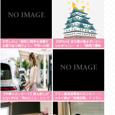
大竹しのぶ「絶対に戦争を放棄す
【OP2ch】名古屋が飯まずいとい
る国であり続けよう」 平和への思
ったやつこい・６：『静岡三重岐
いをつづる 広島に原爆が投下され
阜の料理は名古屋飯みたいなもん
てから81年 #芸能 | 沖縄は中国領
やろ？』：・：『名古屋の観光地
土と主張されたら
一覧』【名古屋以外】
【中華スタンダード】誰も欲しが
イラン最高指導者のモジタバ・ハ
らないEVを「売れたこと」にして
メネイ師が「危篤状態」？ イラン
補助金を騙し取る事案が横行
大統領「意思疎通はかなり難し
い」