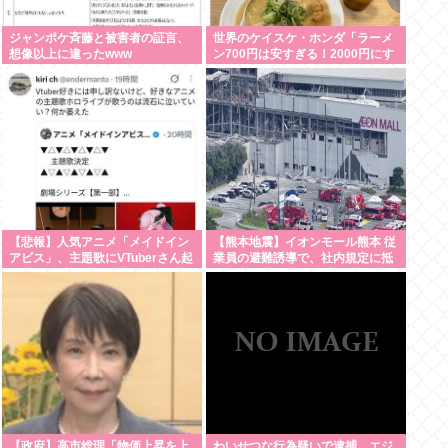
ジャンポケ斉藤と被害者の証言、
世界のケイスケ・ホンダ「ラーメ
想像以上に違ったwww
ン700円は安すぎる！2000円にす
るべき」
【悲報】人気アニメ「メイドイン
【熊本地震】イオンモール熊本 従
アビス」、主題歌にVTuberさん起
業員の避難誘導で、社内規定に抵
用でまたまたまた炎上www
触か
【政府】高市総理「物価上昇を上
わいせつな行為疑いで逮捕 エジ