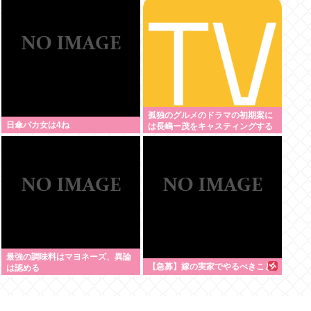
本人は0人です」
孤独のグルメのドラマの初期案に
日傘バカ女は4ね
は長嶋ー茂をキャスティングする
案もあった←これ
最強の調味料はマヨネーズ、異論
【急募】嫁の実家でやるべきこと
は認める