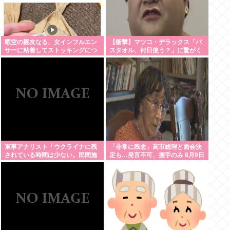
暇空の親友なる、女インフルエン
【衝撃】マツコ・デラックス「バ
サーに粘着してストッキングにつ
スタオル、何日使う？」に驚がく
いて語りだし嫌儲卿として格を見
の答え「今日は全部、本当のこと
せつける
言うわ」
軍事アナリスト「ウクライナに残
「非常に残念」高市総理と面会決
されている時間は少ない。民間施
定も…発言不可、握手のみ 8月9日
設テロではなくプランBやプランC
長崎の被爆体験者「何のために」
を発動すべき」