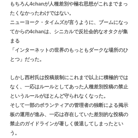
もちろん4chanが人種差別や極右思想がこれまでまっ
京大付属医の医療ミスこわすぎるな
たくなかったわけではない。
高市早苗さん、憧れのバンドを官邸に招き、自身の
ニューヨーク・タイムズが言うように、ブームになっ
サイン入りドラム・スティックをプレゼントw
てからの4chanは、シニカルで反社会的なオタクが集
若くて美人なママと親友の淫らな行為内容を毎回聞
まる
かされる「女神の加護を受けしママのサーガ」3巻 今
「インターネットの世界のもっともダークな場所のひ
ガチで “ママ” ブーム来てるよな
とつ」だった。
ポケカ資産が100万円超えた男の子www
【高市動画】こういうオスガキってどうやったら産
しかし西村氏は投稿規制にこれまで以上に積極的では
まれるの？
なく、一応はルールとしてあった人種差別投稿の禁止
中国のメスガキ、民度が終わりすぎてる
というルールがほとんど守られなくなった。
そして一部のボランティアの管理者の独断による掲示
Powered by livedoor 相互RSS
板の運用が進み、一応は存在していた差別的な投稿の
禁止のガイドラインが著しく後退してしまったとい
う。