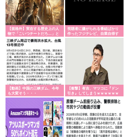
医師、別人のCT画像で診察した疑い 頭部出血に気づ
かなかった可能性
悪夢の民主党政権、移民の数を減らしていた事が判
明www
【規格外】実在する歴史上の人
視聴者に嫌がられる番組ばかり
物で「こいつチートだろ…」と
作ったフジテレビ、自業自得す
「竣工1年半」韓国・仁川の新築マンションで外壁テ
思った奴あげてけ
ぎる立場に陥ってしまい……
ラスが落下
吉村知事「子どもの学力テストが全教科平均点以
下…教師は働き方改革とか言ってないでどうにかし
ろ」
【イオンモール熊本】従業員の避難誘導で、社内規
【動画】中国の三峡ダム、今年
【衝撃】有吉、マツコに『ドン
定に抵触か
も大変そう・・・
引き』してしまうｗｗｗｗｗｗ
ｗ
Powered by livedoor 相互RSS