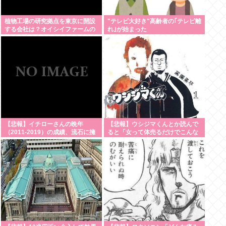
植物工場の研究拠点を東京に開設
"テレビ大好き"高齢者の｢テレビ離
する会社は？オイシイファームの
れ｣が始まった
技術と注目ポイント
【悲報】イチローさんの晩年
【悲報】ウシジマくんとか読んで
（2011-2019）の成績、流石に擁
ると「女って体売るだけでこんな
護できないwww
簡単に数十万稼げんの？」と思う
んやが