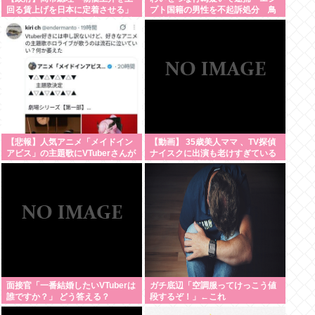
回る賃上げを日本に定着させる」
プト国籍の男性を不起訴処分 鳥
国家公務員月給3.51%増へ 人事院
取地検 [8/8]
の勧告を受け
【悲報】人気アニメ「メイドイン
【動画】 35歳美人ママ 、TV探偵
アビス」の主題歌にVTuberさんが
ナイスクに出演も老けすぎている
起用されてまたまたまた炎上、も
48歳だろと誹謗中傷
う何回目だよ…
面接官「一番結婚したいVTuberは
ガチ底辺「空調服ってけっこう値
誰ですか？」 どう答える？
段するぞ！」←これ