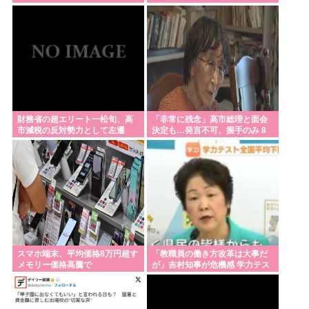
について語りだし嫌儲卿として
けだろうがよ！おぉん？ 』
格を見せつける
財務省の超エリート一松旬、高
「非常に残念」高市総理と面会
市減税の反対勢力として左遷
決定も…発言不可、握手のみ 8
月9日長崎の被爆体験者「何のた
めに」
スマホ端末、平均価格8万円超す
「教職員の働き方改革は大事だ
メモリー価格高騰で
が」吉村知事が危機感 学力テス
ト結果が全教科で「平均以下」