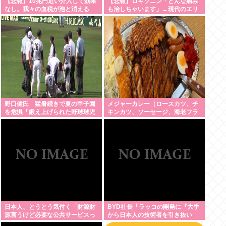
【悲報】10兆円近い介入して効果
【悲報】ロキソニン「どんな痛み
なし。我々の血税が泡と消える
も治しちゃいます」←現代のエリ
クサーやろ…
野口健氏 猛暑続きで夏の甲子園
メジャーカレー（ロースカツ、チ
を危惧「鍛え上げられた野球球児
キンカツ、ソーセージ、海老フラ
でも、危ないのではないかな」
イ、ゆで卵）ケンモメンなら余裕
でペロリだろ？
日本人、とうとう気付く「財源財
BYD社長「ラッコの開発に『大手
源言うけど必要な公共サービスっ
から日本人の技術者を引き抜い
て無くね？」
た』って噂は嘘。開発チームに日