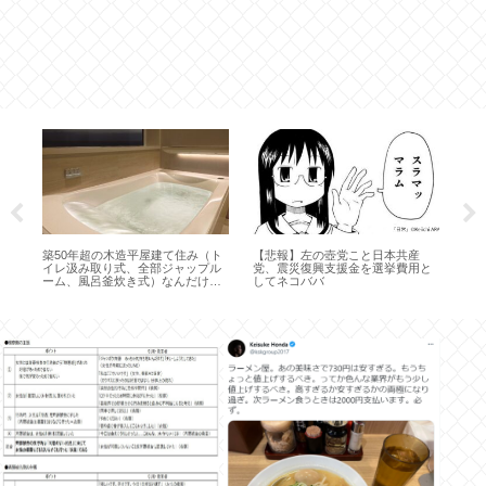
晒
築50年超の木造平屋建て住み（ト
【悲報】左の壺党こと日本共産
市
落
イレ汲み取り式、全部ジャップル
党、震災復興支援金を選挙費用と
が復
こ
ーム、風呂釜炊き式）なんだけど
してネコババ
取り
世間的には終わってるって認識で
いいか