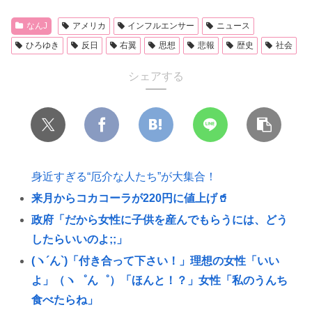
なんJ
アメリカ
インフルエンサー
ニュース
ひろゆき
反日
右翼
思想
悲報
歴史
社会
シェアする
身近すぎる“厄介な人たち”が大集合！
来月からコカコーラが220円に値上げ🥤
政府「だから女性に子供を産んでもらうには、どう
したらいいのよ;;」
(ヽ´ん`)「付き合って下さい！」理想の女性「いい
よ」（ヽ゜ん゜）「ほんと！？」女性「私のうんち
食べたらね」