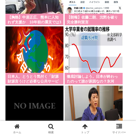
【胸熱】中居正広、熊本に人知
【朗報】佐藤二朗、沈黙を破り
れず支援か 10年前の震災では3
完全勝利宣言
度現地入り「誰にも知られなく
て良い」
日本人、とうとう気付く「財源
徹底討論しよう。日本が終わっ
財源言うけど必要な公共サービ
たのって誰が原因なの？氷河
スって無くね？」
期？
ホーム
検索
トップ
サイドバー
イラン最高指導者のモジタバ・
《お子様ランチの日の丸はどう