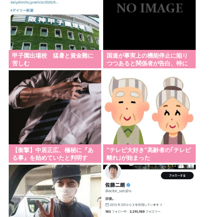
甲子園出場校 猛暑と資金難に
国連が事実上の機能停止に陥り
苦しむ
つつあると関係者が告白、特に
役に立たないくせに高給だけ毟
り取った結果……
【衝撃】中居正広、極秘に『あ
"テレビ大好き"高齢者の｢テレビ
る事』を始めていたと判明す
離れ｣が始まった
る・・・