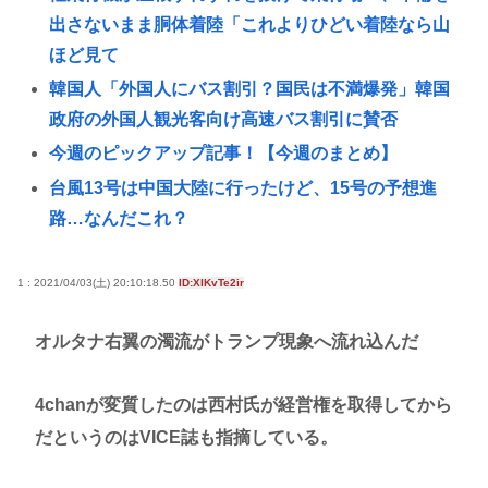
出さないまま胴体着陸「これよりひどい着陸なら山
ほど見て
韓国人「外国人にバス割引？国民は不満爆発」韓国
政府の外国人観光客向け高速バス割引に賛否
今週のピックアップ記事！【今週のまとめ】
台風13号は中国大陸に行ったけど、15号の予想進
路…なんだこれ？
ワイ、マジで小学生、初VIP
韓国人「41歳ロナウド、ポルトガル黄金世代の救世
1 : 2021/04/03(土) 20:10:18.50
ID:XlKvTe2ir
主か足枷か」と話題に
オルタナ右翼の濁流がトランプ現象へ流れ込んだ
【再評価】ニューメタル・オルタナメタル=ラウドロ
ック（和製英語）がZに刺さってるらしい。お前らが
4chanが変質したのは西村氏が経営権を取得してから
キッズの頃好きだったバンドは何？
だというのはVICE誌も指摘している。
商業施設でいきなり"ラリアット" 面識ない女子中学
生の顎を右腕で殴打 22歳女性を暴行容疑で逮捕