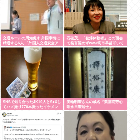
交通ルールの周知促す 外国事情に
石破茂、「被爆体験者」との面会
精通する6人 「外国人交通安全ア
で発言認めずwww高市早苗叩いて
ドバイザー」に委嘱 埼玉県警 「1
たケンモメンは革肉なもんだねえ
件でも悲惨な事故を減らす」
～w
SNSで知り合ったJK10人とS●Xし
美輪明宏さんの戒名『紫雲院芳心
てハメ撮り770本撮ったイケメン
唱永日宏居士』
逮捕www