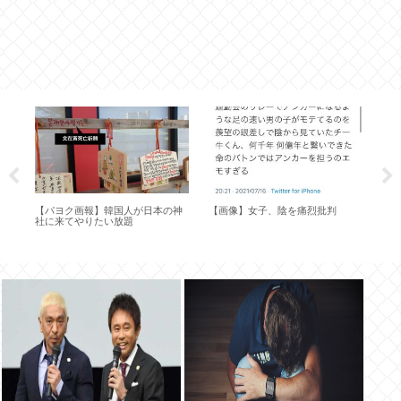
な
【パヨク画報】韓国人が日本の神
【画像】女子、陰を痛烈批判
【
一
社に来てやりたい放題
井佑
ゃ
歳
能