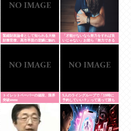
緊縮財政論者として知られる大物
「才能がないなら努力をすれば良
財務官僚、高市早苗の逆鱗に触れ
いじゃない」お前ら「努力できる
左遷
のも才能だよ」←は？
トイレットペーパーの値段、限界
5人のライングループで「19時に
突破www
予約していい？」って送って誰も
返事しないから無視でいいよね？