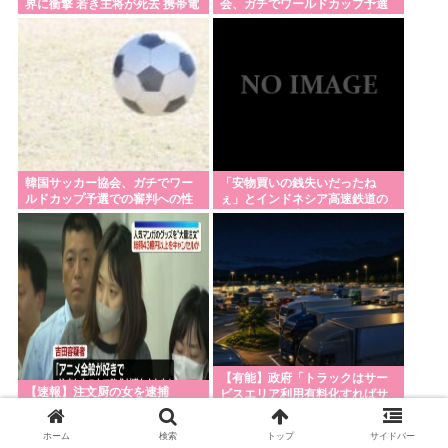
界に衝撃 若き主将が死去 携帯電
会、ガチでワールドカップ予選
話強盗に抵抗した末に石で滅多
での審判への性接待がバレ大炎
刃物を持って中国大使館に侵入した自衛官、地裁で
打ち… 国民が怒り「リーダーを
上大騒ぎに
動機明かす「中国の強硬な外交方針を変えさせるた
失った」
め」
西鉄、天神駅と薬院駅の駅構内で不審な音声が流れ
る 第三者が不正に流したか 福岡
韓国サッカー協会、ガチでワー
「安物買いの銭失いだったね
Powered by livedoor 相互RSS
ルドカップ予選での審判への性
ぇ」とインドネシア高速鉄道の
接待がバレる
最終処分に日本側騒然、国家予
算は使わないという
【有能】政府「トラックはサー
【速報】注文厨の女を逮捕
ビスエリア利用有料化すればサ
ボらず走るし流問題解決じゃ
ね？」
ホーム
検索
トップ
サイドバー