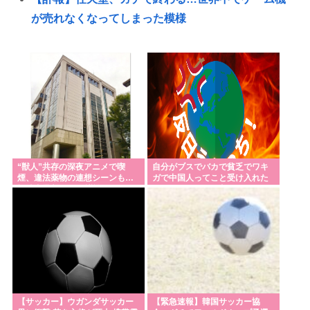
が売れなくなってしまった模様
【高市日本】高市早苗、第二の山上にビビり散らか
し大量のSPを従え演説台にも全面防弾ガラスを設置
「パトレイバー」の最新書籍、マニアックすぎて誰
が買うのか謎
お盆、ホテル代高くね🤨
【スクリプト負けてて草w】「色々勉強した結果、理
系以外はエラー品だと気付いた【ガチ】」につい
“獣人”共存の深夜アニメで喫
自分がブスでバカで貧乏でワキ
煙、違法薬物の連想シーンも…
ガで中国人ってこと受け入れた
て、もっと具体的に話そうか
視聴者批判でBPO議論
らすべてどうでも良くなった
【最新版】日本の都市の都会度ランキングがこちら
www
【サッカー】板倉滉は「めっちゃモテる」 年収7億
円・お洒落・包容力…超愛される日本代表
熊本市が地震犠牲者の氏名を公表後に撤回 「遺族同
【サッカー】ウガンダサッカー
【緊急速報】韓国サッカー協
意と誤認」