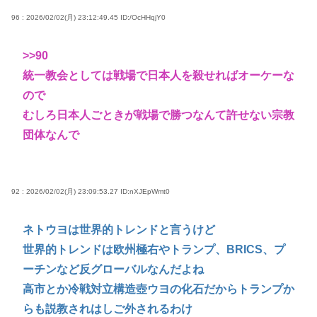
96 : 2026/02/02(月) 23:12:49.45
ID:/OcHHqjY0
>>90
統一教会としては戦場で日本人を殺せればオーケーな
ので
むしろ日本人ごときが戦場で勝つなんて許せない宗教
団体なんで
92 : 2026/02/02(月) 23:09:53.27
ID:nXJEpWmt0
ネトウヨは世界的トレンドと言うけど
世界的トレンドは欧州極右やトランプ、BRICS、プ
ーチンなど反グローバルなんだよね
高市とか冷戦対立構造壺ウヨの化石だからトランプか
らも説教されはしご外されるわけ