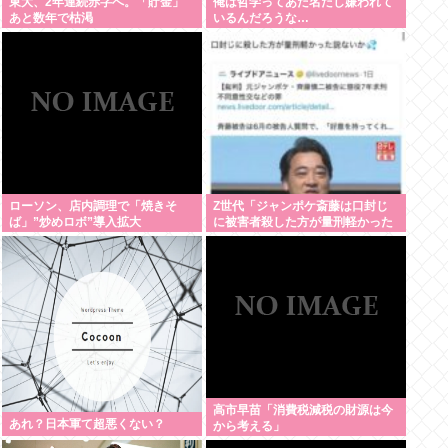
東大、2年連続赤字へ。「貯金」
俺は哲学ってあだ名だし嫌われて
あと数年で枯渇
いるんだろうな…
ローソン、店内調理で「焼きそ
Z世代「ジャンポケ斎藤は口封じ
ば」”炒めロボ”導入拡大
に被害者殺した方が量刑軽かった
だろ 」←1万いいね❤️
高市早苗「消費税減税の財源は今
あれ？日本軍て超悪くない？
から考える」