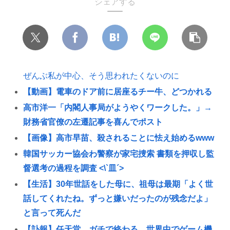
シェアする
ぜんぶ私が中心、そう思われたくないのに
【動画】電車のドア前に居座るチー牛、どつかれる
高市洋一「内閣人事局がようやくワークした。」→
財務省官僚の左遷記事を喜んでポスト
【画像】高市早苗、殺されることに怯え始めるwww
韓国サッカー協会わ警察が家宅捜索 書類を押収し監
督選考の過程を調査 <\`皿´>
【生活】30年世話をした母に、祖母は最期「よく世
話してくれたね。ずっと嫌いだったのが残念だよ」
と言って死んだ
【訃報】任天堂、ガチで終わる…世界中でゲーム機