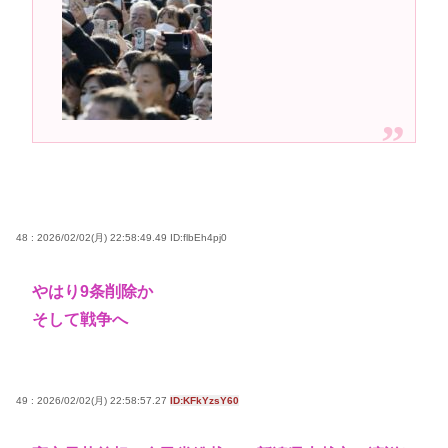
ッシュする不具合が発生
高市早苗さん、憧れのバンドを官邸に招き、自身の
サイン入りドラム・スティックをプレゼントw
若くて美人なママと親友の淫らな行為内容を毎回聞
かされる「女神の加護を受けしママのサーガ」3巻 今
ガチで “ママ” ブーム来てるよな
ポケカ資産が100万円超えた男の子www
【高市動画】こういうオスガキってどうやったら産
48 : 2026/02/02(月) 22:58:49.49
ID:flbEh4pj0
まれるの？
中国のメスガキ、民度が終わりすぎてる
やはり9条削除か
そして戦争へ
Powered by livedoor 相互RSS
49 : 2026/02/02(月) 22:58:57.27
ID:KFkYzsY60