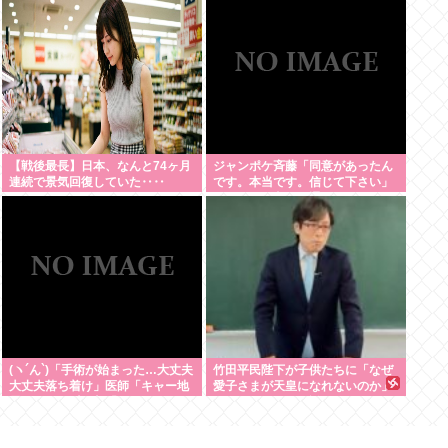
【戦後最長】日本、なんと74ヶ月
ジャンポケ斉藤「同意があったん
連続で景気回復していた‥‥
です。本当です。信じて下さい」
←何でこの主張が通らないの？
(ヽ´ん`)「手術が始まった…大丈夫
竹田平民陛下が子供たちに「なぜ
大丈夫落ち着け」医師「キャー地
愛子さまが天皇になれないのか」
震よー！」(;ﾟんﾟ)「！？」
をわかりやすく解説してしまう