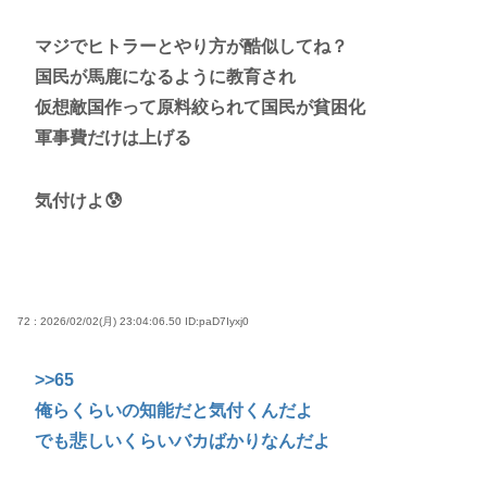
マジでヒトラーとやり方が酷似してね？
国民が馬鹿になるように教育され
仮想敵国作って原料絞られて国民が貧困化
軍事費だけは上げる
気付けよ😰
72 : 2026/02/02(月) 23:04:06.50
ID:paD7Iyxj0
>>65
俺らくらいの知能だと気付くんだよ
でも悲しいくらいバカばかりなんだよ