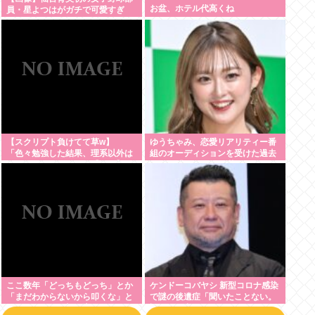
お盆、ホテル代高くね
員・星よつはがガチで可愛すぎ
る！
【スクリプト負けてて草w】
ゆうちゃみ、恋愛リアリティー番
「色々勉強した結果、理系以外は
組のオーディションを受けた過去
エラー品だと気付いた【ガチ】」
を激白「10回くらい落ちてるんで
について、もっと具体的に話そう
す」
か
ここ数年「どっちもどっち」とか
ケンドーコバヤシ 新型コロナ感染
「まだわからないから叩くな」と
で謎の後遺症「聞いたことない。
かゆうチキン野郎が増えたけどど
調べても出てこない」