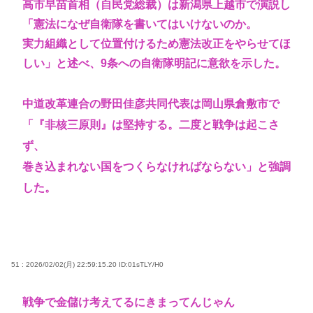
高市早苗首相（自民党総裁）は新潟県上越市で演説し
「憲法になぜ自衛隊を書いてはいけないのか。
実力組織として位置付けるため憲法改正をやらせてほ
しい」と述べ、9条への自衛隊明記に意欲を示した。
中道改革連合の野田佳彦共同代表は岡山県倉敷市で
「『非核三原則』は堅持する。二度と戦争は起こさ
ず、
巻き込まれない国をつくらなければならない」と強調
した。
51 : 2026/02/02(月) 22:59:15.20
ID:01sTLY/H0
戦争で金儲け考えてるにきまってんじゃん