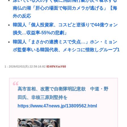
泳いでいる人のすぐ横に消防飛行艇が次々着水する
南仏の湖「肝心の場面で毎回カメラが逃げる」【海
外の反応
韓国人「個人投資家、コスピと逆張りで44億ウォン
損失…収益率-55%の悲劇」
韓国人「まさかの連携ミスで失点…」ホン・ミョン
ボ監督率いる韓国代表、メキシコに惜敗しグループ1
位を逃
『ライザのアトリエ3』ウェディングドレス姿のライ
1 : 2026/02/02(月) 22:58:16.82
ID:KFkYzsY60
ザがフィギュア化キタ───(ﾟ∀ﾟ)───!!!!!
早稲田大生、複数名がゴールドカードのポイント詐
高市首相、改憲で自衛隊明記意欲 中道・野
欺で無銭飲食
田氏、非核三原則堅持を
B’z「重いマーシャル運んでた腰の痛みまだ覚えてる
https://www.47news.jp/13809562.html
の」俺くん「マーシャルって何？🙄」
面白いシューティングゲーム教えろ🧌
部屋作りゲーム、確率で出現するイカを見るとクラ