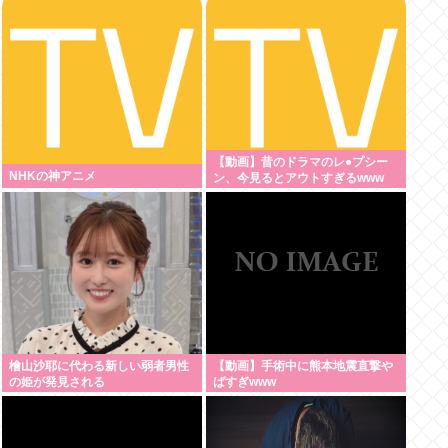
っから来たの？(´・ω・`)
【動画】昔のドラマのレ●プシー
NHKの神アニメ
ン、今見るとアウトすぎるwww
檜山沙耶に代わる新しい弱者男性
【動画】手術中に熊本地震直撃や
の姫が発見される
ばすぎwww