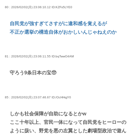
80 : 2026/02/02(月) 23:06:10.12
ID:KZFs5LYE0
自民党が強すぎてさすがに違和感を覚えるが
不正か選挙の構造自体がおかしいんじゃねえのか
81 : 2026/02/02(月) 23:06:11.55
ID:bqTwwO4AM
守ろう9条日本の宝🥺
85 : 2026/02/02(月) 23:07:46.67
ID:/OcHHqjY0
しかも社会保障が自助になるとかw
ここ十年以上、官民一体になって自民党をヒーローの
ように扱い、野党を悪の左翼とした劇場型政治で遊ん