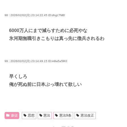
98 : 2026/02/02(月) 23:14:22.45
ID:dhgLTNll0
6000万人にまで減らすために必死やな
氷河期無職引きこもりは真っ先に徴兵されるわ
99 : 2026/02/02(月) 23:14:49.15
ID:m9w5a5lK0
早くしろ
俺が死ぬ前に日本ぶっ壊れて欲しい
嫌儲
思想
憲法
憲法9条
憲法改正