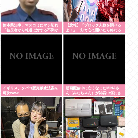
熊本県知事、マスコミにマジ切れ
【悲報】「ブロック人数を調べる
「被災者から報道に対する不満が
よ！」←好奇心で開いたら終わる
県に来てる、遺族の所に押しかけ
サイトだった【HotTweets】
たりすんじゃねーよ」
イギリス、タバコ販売禁止法案を
動画配信中に亡くなったMINAさ
可決www
ん（みなちゃん）が誹謗中傷にさ
らされた経緯がこちら…