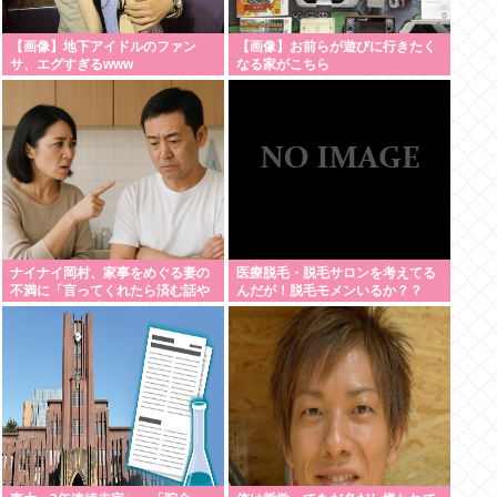
【画像】地下アイドルのファン
【画像】お前らが遊びに行きたく
サ、エグすぎるwww
なる家がこちら
ナイナイ岡村、家事をめぐる妻の
医療脱毛・脱毛サロンを考えてる
不満に「言ってくれたら済む話や
んだが！脱毛モメンいるか？？
ん」になるみ「バイトやったらク
ビやで」説教受け黙り込む | バイ
トちゃうやろ