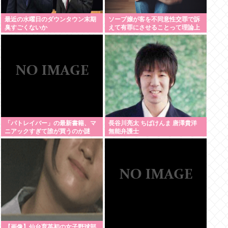
最近の水曜日のダウンタウン末期
ソープ嬢が客を不同意性交罪で訴
臭すごくないか
えて有罪にさせることって理論上
可能？
「パトレイバー」の最新書籍、マ
長谷川亮太 ちばけんま 唐澤貴洋
ニアックすぎて誰が買うのか謎
無能弁護士
【画像】仙台育英初の女子野球部