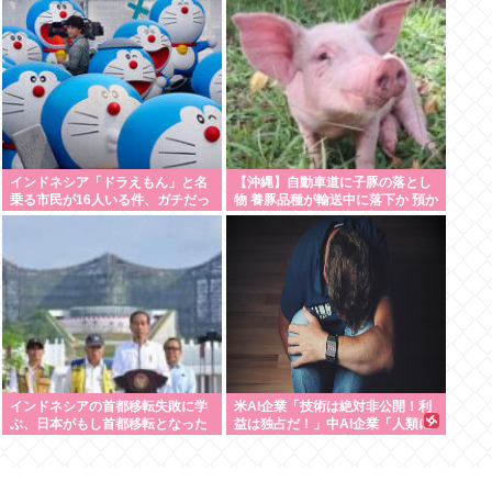
インドネシア「ドラえもん」と名
【沖縄】自動車道に子豚の落とし
乗る市民が16人いる件、ガチだっ
物 養豚品種が輸送中に落下か 預か
た
る動物病院「早く持ち主見つかっ
て」
インドネシアの首都移転失敗に学
米AI企業「技術は絶対非公開！利
ぶ、日本がもし首都移転となった
益は独占だ！」中AI企業「人類に
場合に備えて
公開します、独り占めなんて罰が
当たる」これ