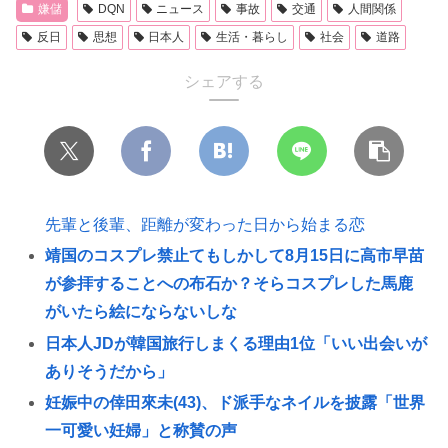
嫌儲
DQN
ニュース
事故
交通
人間関係
反日
思想
日本人
生活・暮らし
社会
道路
シェアする
先輩と後輩、距離が変わった日から始まる恋
靖国のコスプレ禁止てもしかして8月15日に高市早苗
が参拝することへの布石か？そらコスプレした馬鹿
がいたら絵にならないしな
日本人JDが韓国旅行しまくる理由1位「いい出会いが
ありそうだから」
妊娠中の倖田來未(43)、ド派手なネイルを披露「世界
一可愛い妊婦」と称賛の声