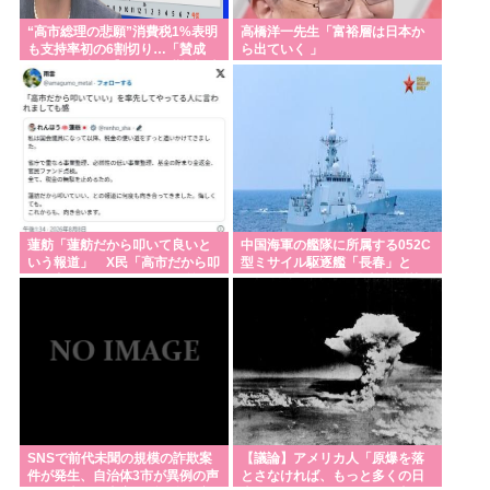
“高市総理の悲願”消費税1%表明
高橋洋一先生「富裕層は日本か
も支持率初の6割切り…「賛成
ら出ていく 」
52%」の波紋【8月JNN世論調査
解説】
蓮舫「蓮舫だから叩いて良いと
中国海軍の艦隊に所属する052C
いう報道」 X民「高市だから叩
型ミサイル駆逐艦「長春」と
いて良いをやってるのがお前だ
052D型「厦門」が編隊航行訓
ろ」
練！
SNSで前代未聞の規模の詐欺案
【議論】アメリカ人「原爆を落
件が発生、自治体3市が異例の声
とさなければ、もっと多くの日