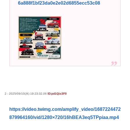
6a888f1bf23da0e2e02d6855ecc53c08
女子高生コスプレイヤー、夏の電車が臭くて苦言
「洋服は一回全部熱湯につけよう！洗濯機はキッチ
ンハイター薄めた水で一回まわそう！」
高市早苗さん、憧れのバンドを官邸に招き、自身の
サイン入りドラム・スティックをプレゼントw
若くて美人なママと親友の淫らな行為内容を毎回聞
かされる「女神の加護を受けしママのサーガ」3巻 今
ガチで “ママ” ブーム来てるよな
ポケカ資産が100万円超えた男の子www
【高市動画】こういうオスガキってどうやったら産
まれるの？
2 : 2025/09/10(水) 19:23:32.06
ID:pd1Qix3F0
中国のメスガキ、民度が終わりすぎてる
https://video.twimg.com/amplify_video/1687224472
Powered by livedoor 相互RSS
879964160/vid/1280×720/16hBEA3eq5TPpiaa.mp4