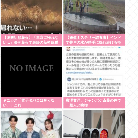
【復興祈願花火】「東京に帰れな
【嫌儲ミステリー調査班】インド
い…」長岡花火で最終の新幹線乗
で井戸の水が勝手に揺れ続ける怪
れず124人が付近施設で一夜明か
現象発生。しかも5日経っても止
す “フェニックス”の打ち上げ時間
まらない
後ろ倒しの影響は?「分散退場に
は一定の効果あった」
ヤニカス「電子タバコは臭くな
唐澤貴洋、ジャンポケ斎藤の件で
い」←これ
一般人と喧嘩