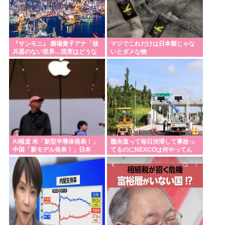
『サンモニ』 膳場貴子アナ「核
マジでこれだけは日本製じゃな
兵器のない世界…現実はどうな
いとダメな物
のでしょう」 長崎への原爆投下
から81年の日に
AI報道 米「新型半導体発表！」
圏央道って毎日渋滞して事故っ
中国「新モデル発表！」日本
てるのにNEXCOは何やってん
「〇〇社がAIを導入した模様！
の？
AIを導入しました！」 これ