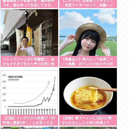
嫌儲筆頭コテ音威子府「薬学部卒
【ニチアサ】名探偵プリキュア！
です。物を売って生活してます。
→仮面ライダーゼッツ→角醒ハン
何を売ってるかは言えません」
ターオメガホーン
ジャップジャンポケ斉藤慎二、金
【画像あり】男の人って結局こう
がなさすぎて甘えた声で必死に投
いう黒髪、白ワンピの女の子が好
げ銭をねだり続ける
きなんでしょ…？
【正論】インデックス投資で「20
【悲報】素ラーメンに1品だけ乗
年後に資産2倍！」とか言ってる
せられるとしたら何の具選ぶ？
奴、アホです