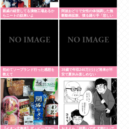
親戚の経営してる漬物工場あるか
阿波おどりで女性の体強調した無
らニートの奴来いよ
断動画拡散、憤る踊り手「悲しい
し気持ち悪い」…悪質なケースは
警察への相談検討
初めてソープランド行った感想を
39歳で年収240万だけど将来が不
教えて
安で夏休み楽しめない
【イオン北海道】ザ・ビッグデー
おまえら「頭悪いです 才能ないで