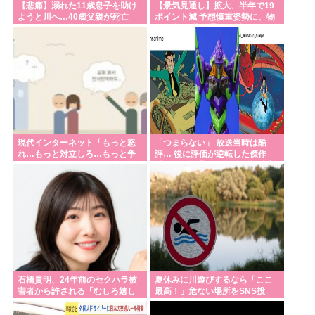
【悲痛】溺れた11歳息子を助け
【景気見通し】拡大、半年で19
ようと川へ…40歳父親が死亡
ポイント減 予想慎重姿勢に、物
息子は母親が救助 愛知
価高逆風-共同通信11社アンケ
現代インターネット「もっと怒
「つまらない」 放送当時は酷
れ…もっと対立しろ…もっと争
評… 後に評価が逆転した傑作
え…」 これなんらかの悪魔を召
『ルパン三世』 再放送で視聴率
喚しようとしてるだろ
30%超え 誰もが知る名作に
石橋貴明、24年前のセクハラ被
夏休みに川遊びするなら「ここ
害者から許される「むしろ嬉し
最高！」危ない場所をSNS投
かったんですよ」
稿、水難事故が起きたら法的責
任を問われる？ 福岡県八女市の