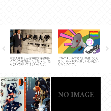
ロ
な
プ4
立憲
南京大虐殺とか従軍慰安婦強制レ
「TikTok」みてるだけ馬鹿になり
イプって絶対あったと思うわ。怒
そう。ルッキズム激しいしやばい
らないで聞いてほしいんだが。
だろこのアプリ