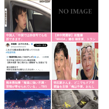
星野川
中国人「中国では赤信号でも右
【米中間選挙】岩盤層
折できます」
「MAGA」健在 福音派、トラン
プ氏支持 「動員」偏重、分断の
危険
熊本県知事「報道に強い不満・
明石家さんま、どこでもドア不
苦情が寄せられている」→TBS
要論を主張「俺は不便。おもし
の報道特集がまさにそれな件
ろくない」