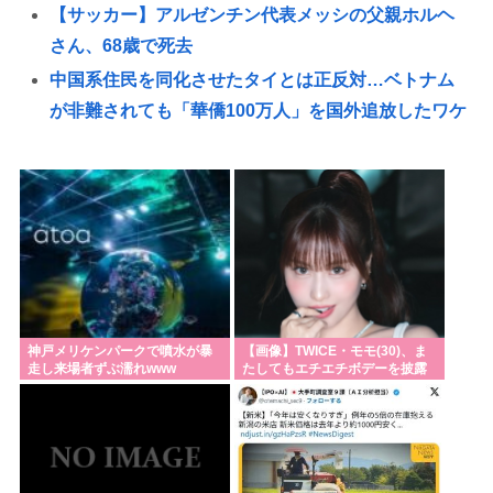
【サッカー】アルゼンチン代表メッシの父親ホルヘ
さん、68歳で死去
中国系住民を同化させたタイとは正反対…ベトナム
が非難されても「華僑100万人」を国外追放したワケ
日本列島さん、人間が住めるエリアの少なさが流石
に厳しいwww
うんこ漏らして泣きながらパンツ洗ってるおっさん
が盗撮される📸
『サンモニ』 膳場貴子アナ「核兵器のない世界…現
実はどうなのでしょう」 長崎への原爆投下から81年
の日に
神戸メリケンパークで噴水が暴
【画像】TWICE・モモ(30)、ま
走し来場者ずぶ濡れwww
たしてもエチエチボデーを披露
マジでこれだけは日本製じゃないとダメな物
www
お盆だよ‼全員集合‼🍆👊😅👊🥒🏡
ペアーズ「ヒルトンホテルでスイーツ食べ放題のマ
ッチングイベントやるぞ。女2500円男7000円な」→