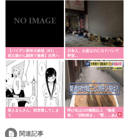
明を発表して事実関係を全否定
本人が死んでいた」←この主張
どう思う？
【バイデン前米大統領（83）、
日本人、お盆なのにヨドバシで
前立腺がん闘病で激痛】次男ハ
野宿…
ンター氏 「見ていてとてもつら
い」
美人まんさん、枕営業してしま
呼び名は100種類以上 「御座
う
候」「回転焼き」「暫」…あん
こ入りのあの和菓子を関西では
何と呼ぶ？ 姫路では「御座候」
米原では「暫」 関西圏を離れる
関連記事
と「大判焼き」に “境界線”を調