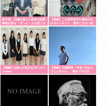
鈴木福、22歳を迎えた現在の恋愛
【画像】この信号表示の意味がわ
事情を語る 「ずっと一人を思うタ
かるケンモメン、意外と少ない説
イプ」
【画像】お前らが好きなJKスタイ
【悲報】20歳男性「年金？払わん
ルwww
でええやろw」→事故で手足切
断、障害年金一生貰えないと知り
泣く