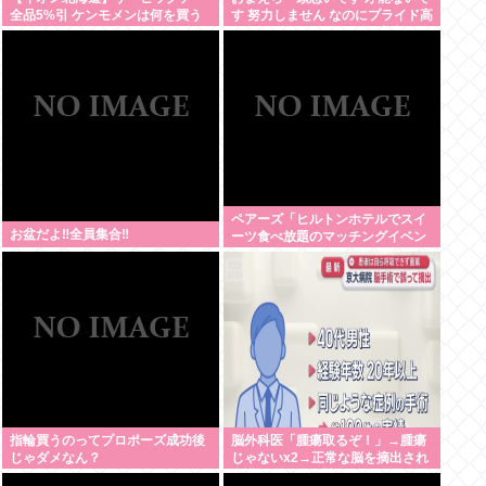
全品5%引 ケンモメンは何を買う
す 努力しません なのにプライド高
の？
いです ネットに偉そうな事書きま
す」←これなんで？
ペアーズ「ヒルトンホテルでスイ
お盆だよ‼全員集合‼
ーツ食べ放題のマッチングイベン
トやるぞ。女2500円男7000円
な」→女だけ埋まるwww
指輪買うのってプロポーズ成功後
脳外科医「腫瘍取るぞ！」→腫瘍
じゃダメなん？
じゃないx2→正常な脳を摘出され
意識はあるのに植物人間に