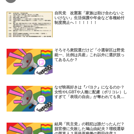
査
自民党 改憲案「家族は助け合わないと
いけない」生活保護や年金など各種給付
制度廃止へ！！！！！！
そろそろ衆院選だけど「小選挙区は野党
統一、比例は共産」これ以外に選択肢っ
てあるんか？
なぜ映画好きは『パヨク』になるのか？
女性やLGBTや人種に配慮（ポリコレ）し
すぎて「表現の自由」が奪われても良い
の？
結局「民主党」の戦犯は誰だったんだ？
脱官僚に失敗した鳩山由紀夫？増税選挙
の菅直人？原発再稼働の野田佳彦？