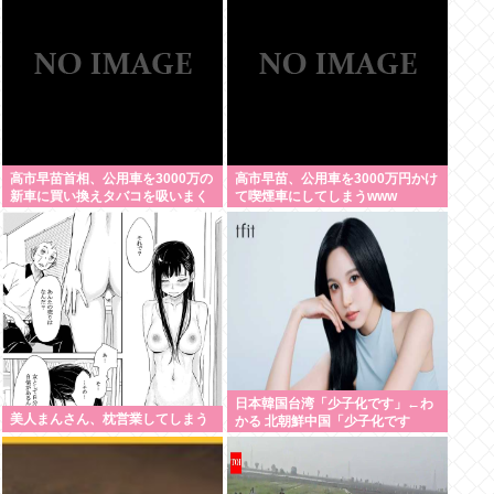
高市早苗首相、公用車を3000万の
高市早苗、公用車を3000万円かけ
新車に買い換えタバコを吸いまく
て喫煙車にしてしまうwww
っていた
日本韓国台湾「少子化です」←わ
美人まんさん、枕営業してしまう
かる 北朝鮮中国「少子化です