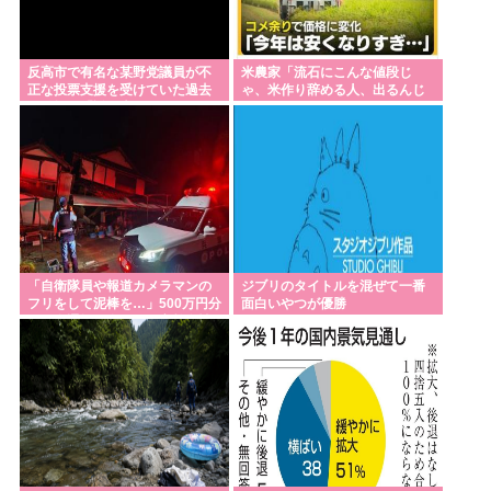
女だけ埋まるwww
鯖、高騰。輸入鯖も高騰で加工業者の約2割が倒産廃
業 もう大衆魚から高級魚へ…
反高市で有名な某野党議員が不
米農家「流石にこんな値段じ
正な投票支援を受けていた過去
ゃ、米作り辞める人、出るんじ
【EV】テスラ、26年中に日本の納車拠点を6割増 販
が発掘、「説明責任があるので
ゃないかなあ？？」
は？」と揶揄され
売急増による混乱収拾へ
普通の日本人「岸田と石破が日本を壊した！岸田と
石破が悪い！」
高市早苗「支持率が下がってる？！なら消費減税
よ！！」→さらに下落
「自衛隊員や報道カメラマンの
ジブリのタイトルを混ぜて一番
フリをして泥棒を…」500万円分
面白いやつが優勝
の預金通帳を盗まれた高齢女性
Powered by livedoor 相互RSS
が明かす被害