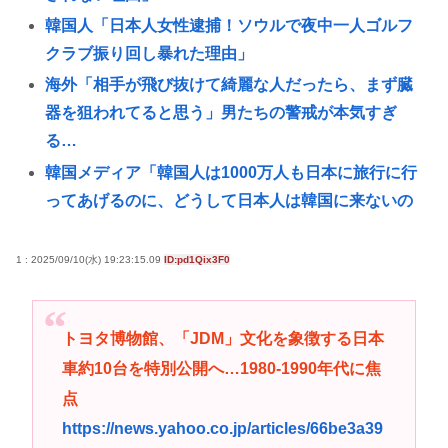
韓国人「日本人女性逮捕！ソウルで夜中一人ゴルフ
クラブ振り回し暴れた理由」
海外「相手が飛び抜けて綺麗な人だったら、まず臓
器を狙われてると思う」男たちの警戒が本気すぎ
る…
韓国メディア「韓国人は1000万人も日本に旅行に行
ってあげるのに、どうして日本人は韓国に来ないの
か」
彡(●)(●)「汗だくのJKのイラストを描け」🤖「…」
1 : 2025/09/10(水) 19:23:15.09
ID:pd1Qix3F0
チンポの大きさや形、硬度でバトルするゲーム「ポ
コチンモンスター」を作ろうと思う
トヨタ博物館、「JDM」文化を象徴する日本
大学生ワイ、株で大儲けwww
車約10台を特別公開へ…1980-1990年代に焦
彼氏がいないと謳いケツのデカさで売れてタワマン
点
を購入しプロゲーマーと結婚したグラドル、息子が
https://news.yahoo.co.jp/articles/66be3a39
「自閉スペクトラム症」と診断され泣く