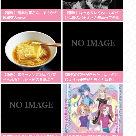
【悲報】熊本地震さん、まさかの
【悲報】はっきりいうね、ものの
続編突入www
け以降のパヤオさん作品って全部
「つまらな
い」・・・・・・・・・
【激怒】素ラーメンに1品だけ乗
Z世代の72%が自分たちは上の世
せられるとしたら何の具選ぶ？
代よりも優秀だと思うと回答！
www