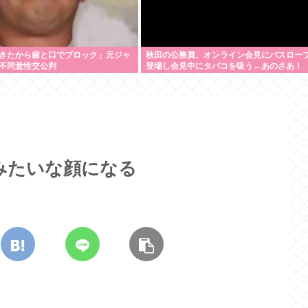
きたから歯と口でブロック」元ジャ
秋田の公務員、オンライン会見にバスロー
不同意性交公判
登場し会見中にタバコを吸う←あのさあ！
みたいな顔になる
！