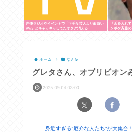
声優ラジオやイベントで「下手な芸人より面白い
「舌を入れて
ww」とキャッキャしてたオタク消える
ンポケ斉藤の
ホーム
なんG
グレタさん、オブリビオン
2025.09.04 03:00
身近すぎる“厄介な人たち”が大集合