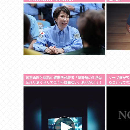
高市総理と対話の避難所代表者「避難所の生活は
ソープ嬢が客
至れり尽くせりで全く不自由ない、ありがとう！
ることって理
日本人でよかった！」