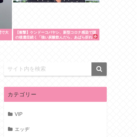
間で大
【衝撃】ケンドーコバヤシ、新型コロナ感染で謎
の後遺症続く「強い炭酸飲んだら、あばら折れそ
うになる」
カテゴリー
VIP
エッヂ