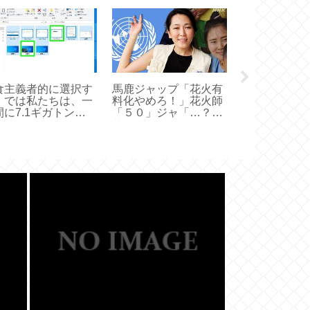
食主義者的に選択す
馬鹿ジャップ「花火有
ひろゆき「こ
、では私たちは、一
料化やめろ！」花火師
と戦ってるの
間に7.1ギガトンの
「５０」ジャ「…？」
琴絵「イラン
室効果を生む一酸化
花「１発５０万円」
料はテロ組織
窒素をバンバン出す
金」
ね