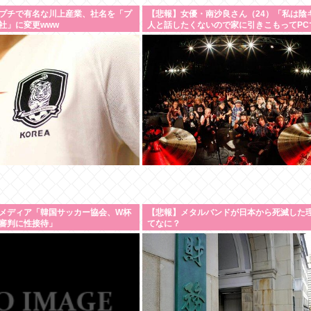
プチで有名な川上産業、社名を「プ
【悲報】女優・南沙良さん（24）「私は陰
社」に変更www
人と話したくないので家に引きこもってPC
ニメを観ていたい」・・・・・・・・・
メディア「韓国サッカー協会、W杯
【悲報】メタルバンドが日本から死滅した
審判に性接待」
てなに？