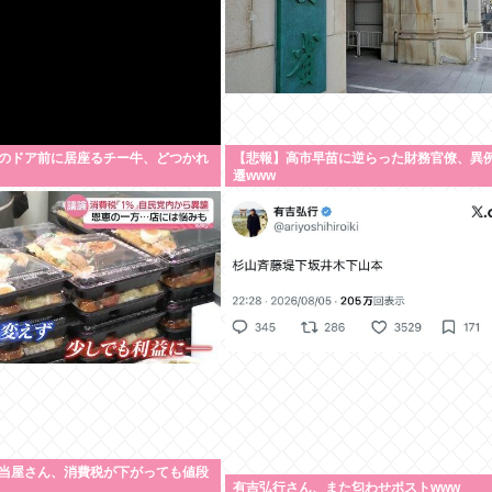
のドア前に居座るチー牛、どつかれ
【悲報】高市早苗に逆らった財務官僚、異
遷www
当屋さん、消費税が下がっても値段
有吉弘行さん、また匂わせポストwww