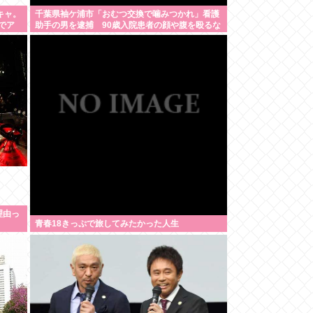
キャ。
千葉県袖ケ浦市「おむつ交換で噛みつかれ」看護
でア
助手の男を逮捕 90歳入院患者の顔や腹を殴るな
どケガさせた疑い [8/6]
理由っ
青春18きっぷで旅してみたかった人生