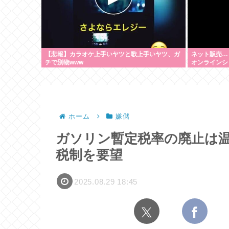
【悲報】カラオケ上手いヤツと歌上手いヤツ、ガ
ネット販売…
チで別物www
オンラインシ
200超のメ
を逮捕 [8/6]
ホーム
嫌儲
ガソリン暫定税率の廃止は
税制を要望
2025.08.29 18:45