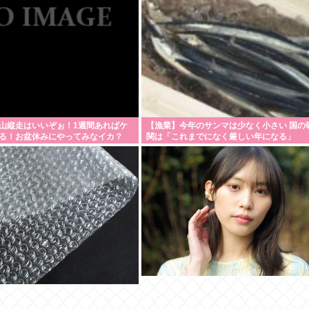
山縦走はいいぞぉ！1週間あればケ
【漁業】今年のサンマは少なく小さい 国の
る！お盆休みにやってみなイカ？
関は「これまでになく厳しい年になる」