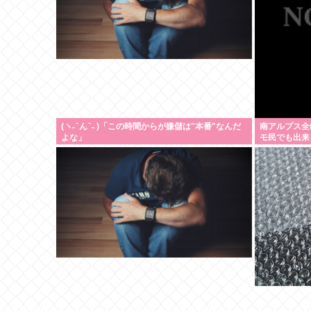
(ヽ˶ ᷇ ん ᷆ ˵ )「この時間からが嫌儲は"本番"なんだ
南アルプス全
よな」
モ民でも出来