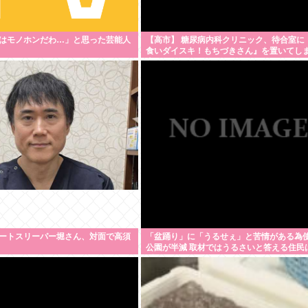
はモノホンだわ…」と思った芸能人
【高市】 糖尿病内科クリニック、待合室に
食いダイスキ！もちづきさん』を置いてし
上
ートスリーパー堀さん、対面で高須
「盆踊り」に「うるせぇ」と苦情がある為
公園が半減 取材ではうるさいと答える住民
ず こどおじみたいのが電話してんだろな