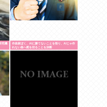
研究機
作曲家ぼく、AIに勝てないことを悟り、AIじゃ作
れない曲へ舵を切ることを決断