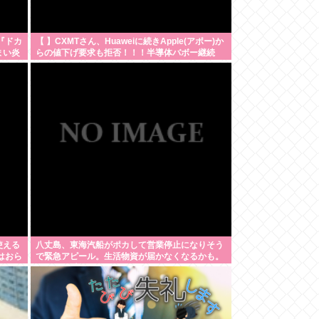
『ドカ
【 】CXMTさん、Huaweiに続きApple(アポー)か
まい炎
らの値下げ要求も拒否！！！半導体バボー継続
へ！！！
使える
八丈島、東海汽船がポカして営業停止になりそう
はおら
で緊急アピール。生活物資が届かなくなるかも。
アシタバ以外に食うものがねえ