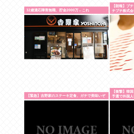
【朗報】プチ
32歳適応障害無職、貯金2000万←これ
チプチ株式会
【衝撃】韓国
【緊急】吉野家のステーキ定食、ガチで美味いぞ
予選で外国人