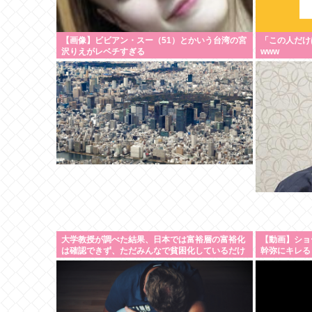
【画像】ビビアン・スー（51）とかいう台湾の宮
「この人だけ
沢りえがレベチすぎる
www
大学教授が調べた結果、日本では富裕層の富裕化
【動画】ショ
は確認できず、ただみんなで貧困化しているだけ
幹弥にキレる
だった