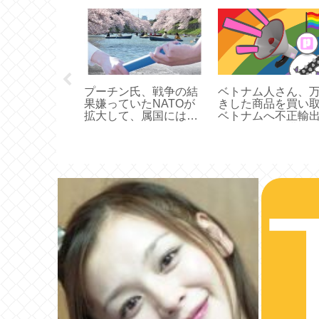
ロス（かっこ
プーチン氏、戦争の結
ベトナム人さん、
、燃費そこそ
果嫌っていたNATOが
きした商品を買い
女ウケ悪くは
拡大して、属国には威
ベトナムへ不正輸
）←これ
張り散らしてた属国に
るシステムを構築
下手に出ざるを得なく
なり、離反もされる