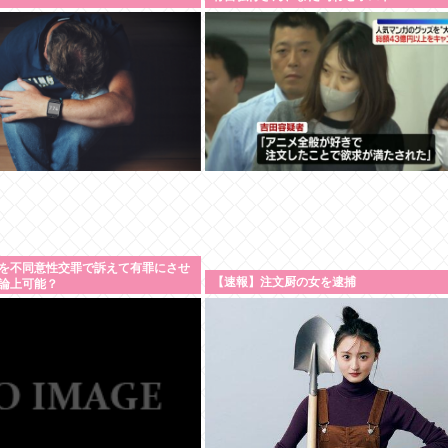
を不同意性交罪で訴えて有罪にさせ
【速報】注文厨の女を逮捕
論上可能？