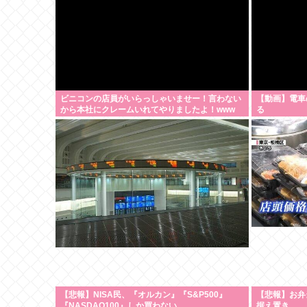
ビニコンの店員がいらっしゃいませー！言わない
【動画】電車
から本社にクレームいれてやりましたよ！www
る
【悲報】NISA民、『オルカン』『S&P500』
【悲報】お弁
『NASDAQ100』しか買わない
据え置き