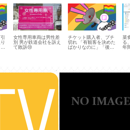
万引
女性専用車両は男性差
チケット購入者、ブチ
菜
取り
別 男が鉄道会社を訴え
切れ 「有観客を決めた
る
出す
て敗訴😢
ばかりなのに」「後の
年
する
祭りだがやり方を間違
温
えた」 みなさん、悪い
二
のは菅です
し