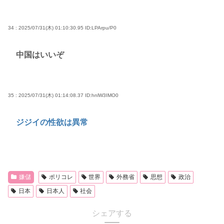
34 : 2025/07/31(木) 01:10:30.95
ID:LPArpu/P0
中国はいいぞ
35 : 2025/07/31(木) 01:14:08.37
ID:hnlW3IMO0
ジジイの性欲は異常
嫌儲
ポリコレ
世界
外務省
思想
政治
日本
日本人
社会
シェアする