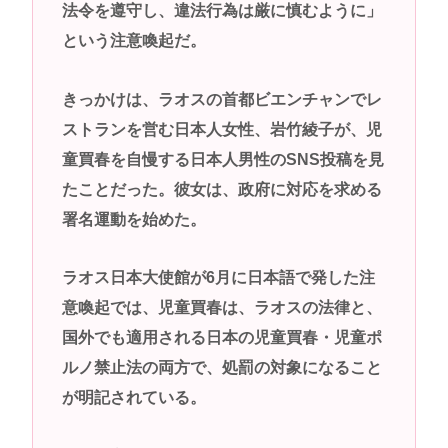
法令を遵守し、違法行為は厳に慎むように」
女子高生コスプレイヤー、夏の電車が臭くて苦言
という注意喚起だ。
「洋服は一回全部熱湯につけよう！洗濯機はキッチ
ンハイター薄めた水で一回まわそう！」
きっかけは、ラオスの首都ビエンチャンでレ
高市早苗さん、憧れのバンドを官邸に招き、自身の
ストランを営む日本人女性、岩竹綾子が、児
サイン入りドラム・スティックをプレゼントw
童買春を自慢する日本人男性のSNS投稿を見
若くて美人なママと親友の淫らな行為内容を毎回聞
たことだった。彼女は、政府に対応を求める
かされる「女神の加護を受けしママのサーガ」3巻 今
署名運動を始めた。
ガチで “ママ” ブーム来てるよな
ポケカ資産が100万円超えた男の子www
ラオス日本大使館が6月に日本語で発した注
【高市動画】こういうオスガキってどうやったら産
意喚起では、児童買春は、ラオスの法律と、
まれるの？
国外でも適用される日本の児童買春・児童ポ
中国のメスガキ、民度が終わりすぎてる
ルノ禁止法の両方で、処罰の対象になること
が明記されている。
Powered by livedoor 相互RSS