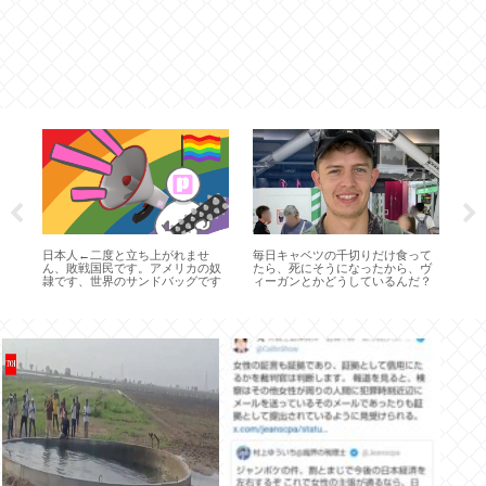
ディ
や
ズ
。
日本人←二度と立ち上がれませ
毎日キャベツの千切りだけ食って
だ
ん、敗戦国民です。アメリカの奴
たら、死にそうになったから、ヴ
隷です、世界のサンドバッグです
ィーガンとかどうしているんだ？