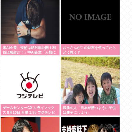
て」
米AI企業「技術は絶対非公開！利
おっさんがこの財布を使ってたら
益は独占だ！」中AI企業「人類に
どう思う？
公開します、独り占めなんて罰が
当たる」これ
ゲームセンターCX クライマック
戦前の人「日本が勝つように子供
ス 8月10日 月曜 1:55 フジテレビ
は勝子にしよう」