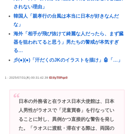
されない理由」
韓国人「親孝行の台風は本当に日本が好きなんだ
な」
海外「相手が飛び抜けて綺麗な人だったら、まず臓
器を狙われてると思う」男たちの警戒が本気すぎ
る…
彡(●)(●)「汗だくのJKのイラストを描け」🤖「…」
チンポの大きさや形、硬度でバトルするゲーム「ポ
コチンモンスター」を作ろうと思う
1 : 2025/07/31(木) 00:31:42.39
ID:IlyT0Pqe0
海外「イチローさんマリナーズOBホームランダービ
ーに登場しましたよ」
日本の外務省と在ラオス日本大使館は、日本
大学生ワイ、株で大儲けwww
人男性がラオスで「児童買春」を行なってい
彼氏がいないと謳いケツのデカさで売れてタワマン
ることに対し、異例かつ直接的な警告を発し
を購入しプロゲーマーと結婚したグラドル、息子が
た。「ラオスに渡航・滞在する際は、両国の
「自閉スペクトラム症」と診断され泣く