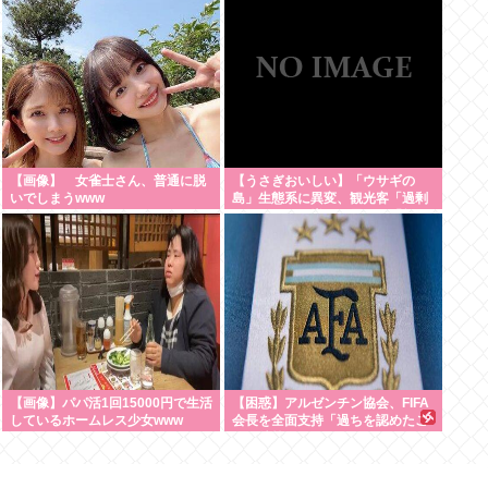
【画像】 女雀士さん、普通に脱
【うさぎおいしい】「ウサギの
いでしまうwww
島」生態系に異変、観光客「過剰
な餌やり」で増えた思わぬ「敵」
…ウサギ襲い口でくわえる姿も
大久野島
【画像】パパ活1回15000円で生活
【困惑】アルゼンチン協会、FIFA
しているホームレス少女www
会長を全面支持「過ちを認めたこ
とは特筆すべき」