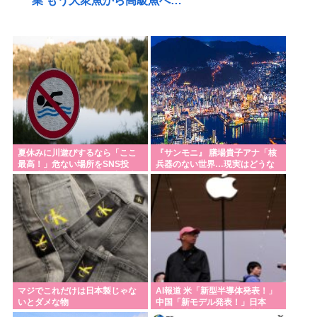
業 もう大衆魚から高級魚へ…
高市早苗首相、公用車を3000万の新車に買い換えタ
バコを吸いまくっていた
高市早苗、公用車を3000万円かけて喫煙車にしてし
まうwww
【EV】テスラ、26年中に日本の納車拠点を6割増 販
売急増による混乱収拾へ
普通の日本人「岸田と石破が日本を壊した！岸田と
夏休みに川遊びするなら「ここ
『サンモニ』 膳場貴子アナ「核
最高！」危ない場所をSNS投
兵器のない世界…現実はどうな
石破が悪い！」
稿、水難事故が起きたら法的責
のでしょう」 長崎への原爆投下
任を問われる？ 福岡県八女市の
から81年の日に
頼みのイオンまさかの爆発…全国858自治体が防災協
星野川
定、熊本地震事故に衝撃「不安ゼロではない」
ジャンポケ斉藤に見る量刑7年の重さ、殺してしまい
傷害致死罪を狙う方が量刑的には軽いと話題
高市早苗「支持率が下がってる？！なら消費減税
マジでこれだけは日本製じゃな
AI報道 米「新型半導体発表！」
よ！！」→さらに下落
いとダメな物
中国「新モデル発表！」日本
「〇〇社がAIを導入した模様！
(ヽ゜ん゜)「日本人は馬鹿だからウヨ動画に洗脳され