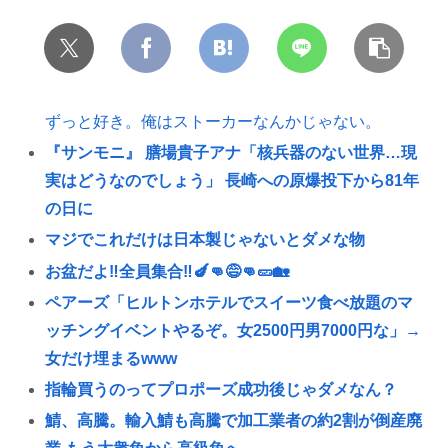
ずっと好き。俺はストーカーなんかじゃない。
『サンモニ』 膳場貴子アナ「核兵器のない世界…現
実はどうなのでしょう」 長崎への原爆投下から81年
の日に
マジでこれだけは日本製じゃないとダメな物
お盆だよ‼全員集合‼🍆👊😅👊🥒🏡
ペアーズ「ヒルトンホテルでスイーツ食べ放題のマ
ッチングイベントやるぞ。女2500円男7000円な」→
女だけ埋まるwww
指輪買うのってプロポーズ成功後じゃダメなん？
鯖、高騰。輸入鯖も高騰で加工業者の約2割が倒産廃