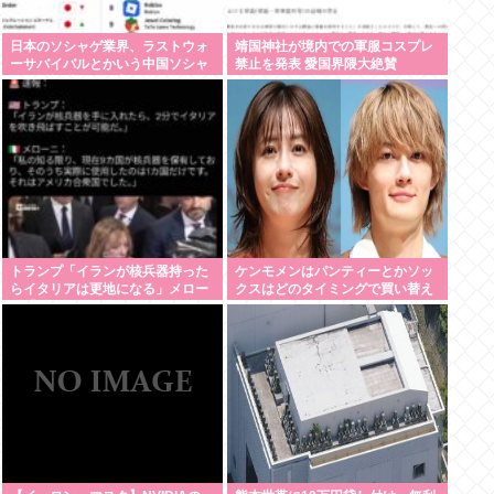
日本のソシャゲ業界、ラストウォ
靖国神社が境内での軍服コスプレ
ーサバイバルとかいう中国ソシャ
禁止を発表 愛国界隈大絶賛
ゲに覇権獲られて逝く
トランプ「イランが核兵器持った
ケンモメンはパンティーとかソッ
らイタリアは更地になる」メロー
クスはどのタイミングで買い替え
ニ「使ったのアメリカだけだけど
てるの？
な」