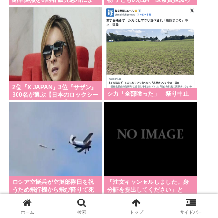
る混乱収拾へ
す
2位『X JAPAN』3位『サザン』
シカ「全部喰った」 祭り中止
300名が選ぶ【日本のロックシー
ンを代表するバンド】1位に
ロシア空挺兵が空挺部隊日を祝
「注文キャンセルしました。身
うため飛行機から飛び降りて死
分証を提出してください」と
亡！
Amazonから突然のメール、怪
しすぎるのでカ
ホーム
検索
トップ
サイドバー