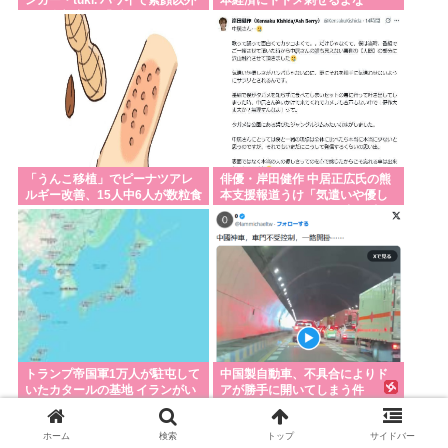
ンガー・tuki. ハワイで素顔以外
本経済にトドメ刺せるよな
ほぼ全部出し 「隠しきれない美
貌」とSNSざわつく
「うんこ移植」でピーナツアレ
俳優・岸田健作 中居正広氏の熊
ルギー改善、15人中6人が数粒食
本支援報道うけ「気遣いや優し
べられるように
さがハンパじゃない」 中居氏と
の思い出を回顧
トランプ帝国軍1万人が駐屯して
中国製自動車、不具合によりド
いたカタールの基地 イランがい
アが勝手に開いてしまう件
とも簡単に破壊
ホーム
検索
トップ
サイドバー