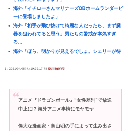
海外「イチローさんマリナーズOBホームランダービ
ーに登場しましたよ」
海外「相手が飛び抜けて綺麗な人だったら、まず臓
器を狙われてると思う」男たちの警戒が本気すぎ
る…
海外「ほら、明かりが見えるでしょ。シェリーが待
ってるの」一週間寝たきりの人が立ち上がった夜…
彼氏がいないと謳いケツのデカさで売れてタワマン
1 : 2021/04/08(木) 19:55:17.78
ID:lil8gjYV0
を購入しプロゲーマーと結婚したグラドル、息子が
「自閉スペクトラム症」と診断され泣く
女子高生コスプレイヤー、夏の電車が臭くて苦言
アニメ『ドラゴンボール』“女性差別”で放送
「洋服は一回全部熱湯につけよう！洗濯機はキッチ
中止に!? 海外アニメ事情にモヤモヤ
ンハイター薄めた水で一回まわそう！」
【画像あり】女子大生「長岡の花火行ってきた」 花
偉大な漫画家・鳥山明の手によって生み出さ
火を見せたいのか自分を見せたいのかどっちだよ！