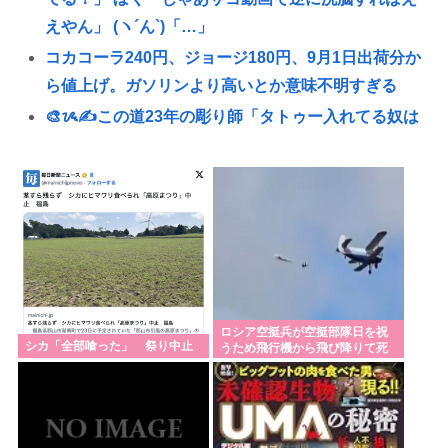
えやん」 (ヽ´ん`)「…」
コカコーラ240円、ジョージ180円、9月1日出荷分か
ら値上げ。ガソリンより高いとか意味不明すぎる
🎨ᝰ✍この道23年の彫り師「タトゥー入れてる奴は
全員バカです」🤪
ランディ・バース「久しぶりに来日してビックリし
たのが、掛布さんの髪の毛が増えていた。岡田さん
は髪の毛がなくなってた」
日本人「嫌いな中国がバシー海峡のシーレーンを握
ったら日本を妨害するに違いない、だから台湾支援
だムキー」つまりそういうことでしょ
ロシア空挺兵が空挺部隊日を祝
シカ「全部喰った」 祭り中止
うため飛行機から飛び降りて死
ヨーロッパ人ついに気づきはじめる「夏ってエアコ
亡！
ン無いと暑いわ」
パさん「中国が日本を占領するのってすごく簡単だ
と思うよ。西日本の原発にミサイルを撃ち込めばい