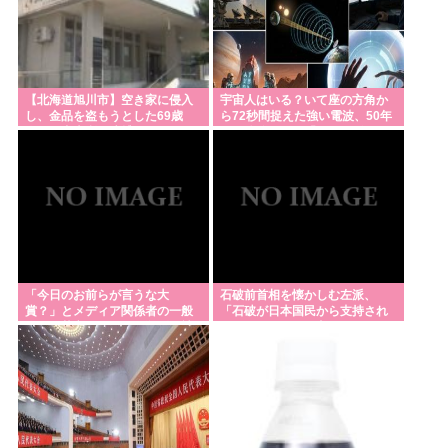
【北海道旭川市】空き家に侵入
宇宙人はいる？いて座の方角か
し、金品を盗もうとした69歳
ら72秒間捉えた強い電波、50年
人、阿㘴上利是逮捕！
間正体分からぬ「Wow！信号」
「今日のお前らが言うな大
石破前首相を懐かしむ左派、
賞？」とメディア関係者の一般
「石破が日本国民から支持され
人への苦言にツッコミ殺到、被
まくっていた」と主張してしま
災地の避難所でカメラ
うも……