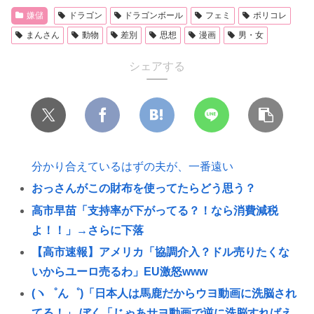
嫌儲
ドラゴン
ドラゴンボール
フェミ
ポリコレ
まんさん
動物
差別
思想
漫画
男・女
シェアする
分かり合えているはずの夫が、一番遠い
おっさんがこの財布を使ってたらどう思う？
高市早苗「支持率が下がってる？！なら消費減税
よ！！」→さらに下落
【高市速報】アメリカ「協調介入？ドル売りたくな
いからユーロ売るわ」EU激怒www
(ヽ゜ん゜)「日本人は馬鹿だからウヨ動画に洗脳され
てる！」 ぼく「じゃあサヨ動画で逆に洗脳すればえ