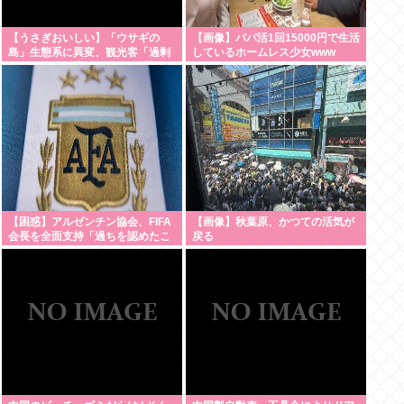
【うさぎおいしい】「ウサギの
【画像】パパ活1回15000円で生活
島」生態系に異変、観光客「過剰
しているホームレス少女www
な餌やり」で増えた思わぬ「敵」
…ウサギ襲い口でくわえる姿も
大久野島
【困惑】アルゼンチン協会、FIFA
【画像】秋葉原、かつての活気が
会長を全面支持「過ちを認めたこ
戻る
とは特筆すべき」