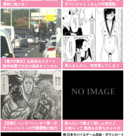
選挙に負ける！
子ベンジャミィさんの守護霊獣、
ガチで能力がヤバすぎるwww
【最大9連休】お盆休みスタート
美人まんさん、枕営業してしまう
熊本地震で大分の温泉キャンセル
相次ぐ 被害なしでも旅行先変更
【悲報】ハンターハンター第一王
怒らないで教えて欲しんやけど、
子ベンジャミィの守護霊獣の能力
お前らって 勉強も出来なきゃスポ
ーツも出来ない 面白くもなければ