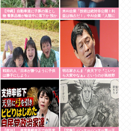
【沖縄】自動車道に子豚の落とし
米AI企業「技術は絶対非公開！利
物 養豚品種が輸送中に落下か 預か
益は独占だ！」中AI企業「人類に
る動物病院「早く持ち主見つかっ
公開します、独り占めなんて罰が
て」
当たる」これ
戦前の人「日本が勝つように子供
明石家さんま「炎天下で『こいつ
は勝子にしよう」
ら大変やなぁ』というのが高校野
球の良さ。暑さ対策はいらない」
【政治】 皇室典範改正で自民党
【悲報】ハンターハンター第一王