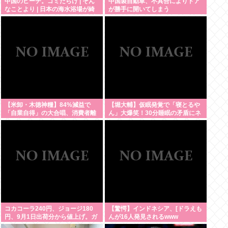
中国のビーチ。ゴミだらけ | そん
中国製自動車、不具合によりドア
なことより | 日本の海水浴場が綺
が勝手に開いてしまう
麗に保たれてるのは自治体と地域
ボランティアのお陰
【米卸・木徳神糧】84%減益で
【堀大輔】仮眠発覚で「寝とるや
「自業自得」の大合唱、消費者離
ん」大爆笑！30分睡眠の矛盾にネ
れが招いた逆説
ット騒然
コカコーラ240円、ジョージ180
【驚愕】インドネシア、[ドラえも
円、9月1日出荷分から値上げ。ガ
んが16人発見されるwww
ソリンより高いとか意味不明すぎ