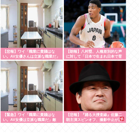
る
【悲報】ワイ「職業に貴賤はな
【朗報】八村塁、人種差別的な声
い。AV女優さんは立派な職業だ」
に対して「日本で生まれ日本で育
敵さん「じゃあ君の娘がAV出ても
ち日本語話す。誰に何を言われよ
ええの？」www
うが日本人」
【緊急】ワイ「職業に貴賤はな
【悲報】『踊る大捜査線』佐藤二
い。AV女優は立派な職業だ」敵
朗主演スピンオフ、撮影中止が正
「じゃあ君の娘がAV出てもええ
式決定
の？」