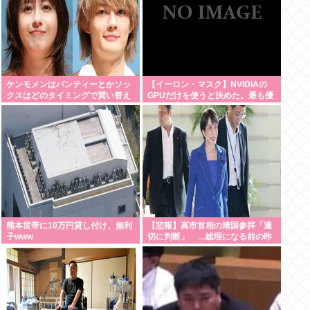
ケンモメンはパンティーとかソッ
【イーロン・マスク】NVIDIAの
クスはどのタイミングで買い替え
GPUだけを使うと決めた。最も優
てるの？
れているからだ
熊本世帯に10万円貸し付け、無利
【悲報】高市首相の靖国参拝「適
子www
切に判断」 …総理になる前の昨
年は参拝