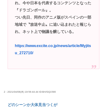
れ、今や日本を代表するコンテンツとなった
29歳バンドマン俺、もうどうやったらバズるのかわ
『ドラゴンボール』。
からん
つい先日、同作のアニメ版がスペインの一部
はっきり言って高卒や中卒よりも、いい歳して独身
地域で〝放送中止〟に追い込まれたと報じら
のほうが恥ずかしいよな🤔
れ、ネット上で物議を醸している。
高市早苗さん、憧れのバンドを官邸に招き、自身の
サイン入りドラム・スティックをプレゼントw
https://www.excite.co.jp/news/article/Myjits
若くて美人なママと親友の淫らな行為内容を毎回聞
u_272710/
かされる「女神の加護を受けしママのサーガ」3巻 今
ガチで “ママ” ブーム来てるよな
ポケカ資産が100万円超えた男の子www
【高市動画】こういうオスガキってどうやったら産
まれるの？
中国のメスガキ、民度が終わりすぎてる
2 : 2021/04/08(木) 19:56:44.44
ID:BrVGQ1590
Powered by livedoor 相互RSS
どのシーンか大体見当つくが