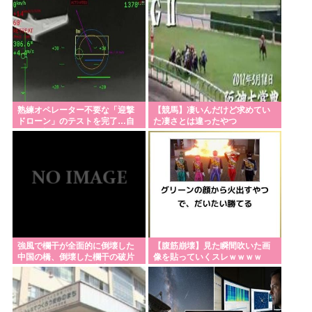
熟練オペレーター不要な「迎撃
【競馬】凄いんだけど求めてい
ドローン」のテストを完了…自
た凄さとは違ったやつ
らが目標を追尾する映像公開！
強風で欄干が全面的に倒壊した
【腹筋崩壊】見た瞬間吹いた画
中国の橋、倒壊した欄干の破片
像を貼っていくスレｗｗｗｗ
を調べると凄まじい事実が発覚
して……