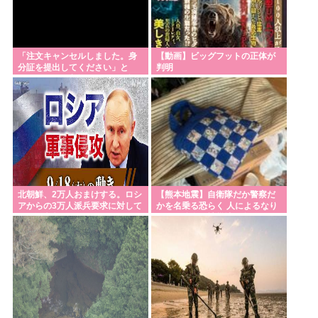
い」
【謎】高市早苗の「高市」と「早苗」の出処が不明
だと戦慄が走る
「注文キャンセルしました。身
【動画】ビッグフットの正体が
分証を提出してください」と
判明
パさん「難民を追い返す。そんな国でいいのか？入
Amazonから突然のメール、怪
しすぎるのでカ
管法強行抗議！」
【ラグビー】日本代表、歴史的初勝利ならず…オー
ストラリアに逆転負け 8戦全敗
防衛白書の表紙は、なぜか笑顔の若者がアニメ風に
描かれ… 安保政策の大転換とのチグハグ感に戸惑い
北朝鮮、2万人おまけする。ロシ
【熊本地震】自衛隊だか警察だ
の声
アからの3万人派兵要求に対して
かを名乗る恐らく 人によるなり
5万人派兵
すまし強盗が被災地で多発して
米農家「流石にこんな値段じゃ、米作り辞める人、
いる模様
出るんじゃないかなあ？？」
Powered by livedoor 相互RSS