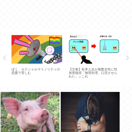
も
ぼく、セクシャルマイノリティの
【文春】松本人志が複数女性に性
主婦
の
恋愛で苦しむ
加害疑惑「無理矢理、口淫させら
子
れた」←これ
なる