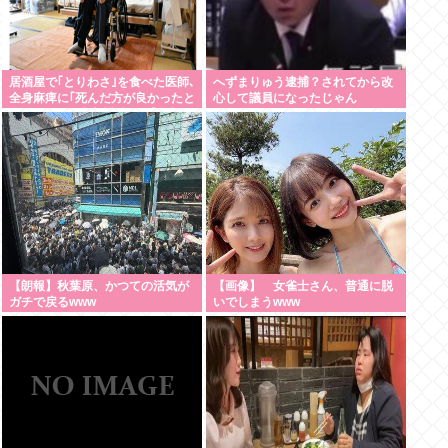
居酒屋で｢とりわさ｣を食べた医師､
へずまりゅう逮捕？されてから改
全身麻痺に｢死んだ方が良かったと
心して議員になったじゃん
思っていた｣ 南九州以外で｢鶏刺
し｣を提供する店が増加しているが
果たして安全なのか
【朗報】秋葉原、かつての活気が
【画像】 女雀士さん、普通に脱
ガチで戻るwww
いでしまうwww