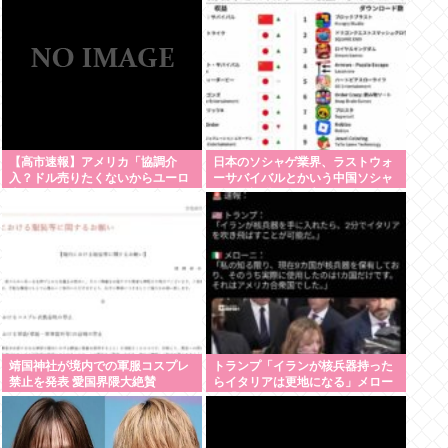
顔も悪い クラスの5軍だったよ
ね？
【高市速報】アメリカ「協調介
日本のソシャゲ業界、ラストウォ
入？ドル売りたくないからユーロ
ーサバイバルとかいう中国ソシャ
売るわ」EU激怒www
ゲに覇権獲られて逝く
靖国神社が境内での軍服コスプレ
トランプ「イランが核兵器持った
禁止を発表 愛国界隈大絶賛
らイタリアは更地になる」メロー
ニ「使ったのアメリカだけだけど
な」