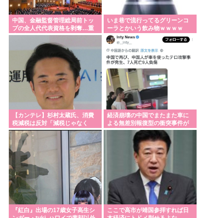
中国、金融監督管理総局前トッ
いま巷で流行ってるグリーンコ
プの全人代代表資格を剥奪…重
ーラとかいう飲み物ｗｗｗｗ
大な規律違反で！
【カンテレ】杉村太蔵氏、消費
経済崩壊の中国でまたまた車に
税減税は反対「減税じゃなく
よる無差別報復型の衝突事件が
て、現金給付を」
発生、7人死亡9人負傷
『紅白』出場の17歳女子高生シ
ここで高市が靖国参拝すれば日