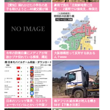
【愛知】溺れかけた小学生の息
豪雨で流出「北朝鮮地雷に注
子を助けようと…40歳父親が溺
意」、2週間で12個発見…韓国北
れ死亡 家族3人で川遊びに 息子
西部！
は妻に助けられる
今年の防衛白書にメディアが何
大阪都構想って反対する奴おる
故かブチ切れている模様、躍起
ん？www
になって批判するも逆に有権者
からは……
日本のソシャゲ業界、ラストウ
南アフリカ 給水車が村人を轢き
ォーサバイバルとかいう中国ソ
56す【下敷き注意】
シャゲに覇権獲られて逝く