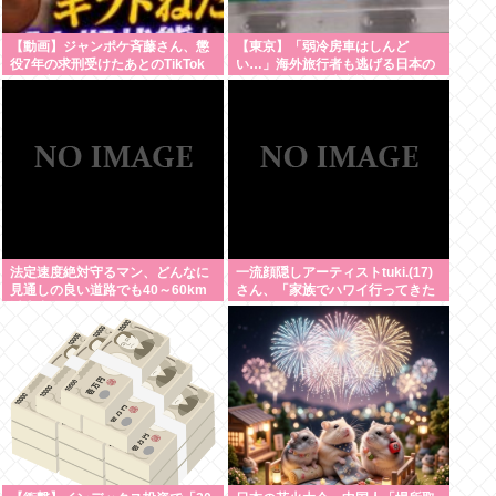
【動画】ジャンポケ斉藤さん、懲
【東京】「弱冷房車はしんど
役7年の求刑受けたあとのTikTok
い…」海外旅行者も逃げる日本の
ライブ配信がヤバすぎると話題に
猛暑、だけど冷房意識は20年前の
www
まま
法定速度絶対守るマン、どんなに
一流顔隠しアーティストtuki.(17)
見通しの良い道路でも40～60km
さん、「家族でハワイ行ってきた
以上出さない
w」 自己顕示欲がどんどん抑えら
れなくなる