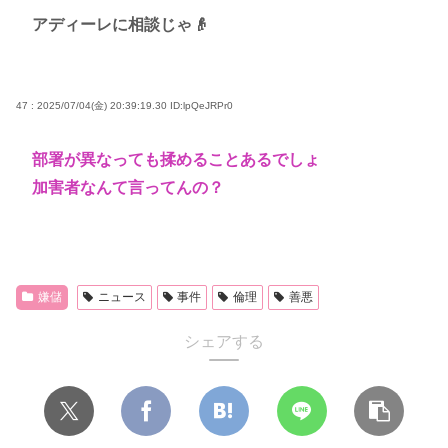
アディーレに相談じゃ👴
47 : 2025/07/04(金) 20:39:19.30
ID:lpQeJRPr0
部署が異なっても揉めることあるでしょ
加害者なんて言ってんの？
嫌儲
ニュース
事件
倫理
善悪
シェアする