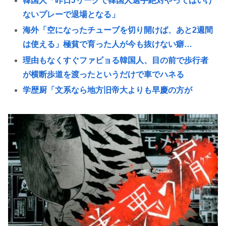
韓国人「昨日Jリーグで韓国人選手絶対やってはいけ
ないプレーで退場となる」
海外「空になったチューブを切り開けば、あと2週間
は使える」極貧で育った人が今も抜けない癖…
理由もなくすぐファビョる韓国人、目の前で歩行者
が横断歩道を渡ったというだけで車でハネる
学歴厨「文系なら地方旧帝大よりも早慶の方が
上！」←これ
『ポケモンカード』バンダイのカードゲームも転売
対策に”マイナンバー”導入開始「効果テキメン」
樹里と中学生のカーセクロス完全版。新事実発見し
た。
高市早苗「寝てない」それは分かったが「徹夜した
ので辛くて宿題やってません」って言う奴高市早苗
以外に見たことないのだが
スマホゲー、サ終が相次ぎ開発・運営事業者の倒産