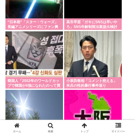
靖国のコスプレ禁止てもしかして8月15日に高市早苗
が参拝することへの布石か？そらコスプレした馬鹿
“日本発”「スター・ウォーズ」
高市早苗「ガキにSNSは早いや
がいたら絵にならないしな
長編アニメシリーズにファン興
ろ」SNS年齢制限法案提出検討
奮「劇場版にして欲しい」「艦
日本列島さん、人間が住めるエリアの少なさが流石
隊戦も派手で面白い」
に厳しいwww
Powered by livedoor 相互RSS
韓国人「2002年のワールドカッ
小泉防衛相「コメント控える」
プで韓国が4強になれたのって買
米兵の性的暴行事件巡り
収したからじゃないの?」
ホーム
検索
トップ
サイドバー