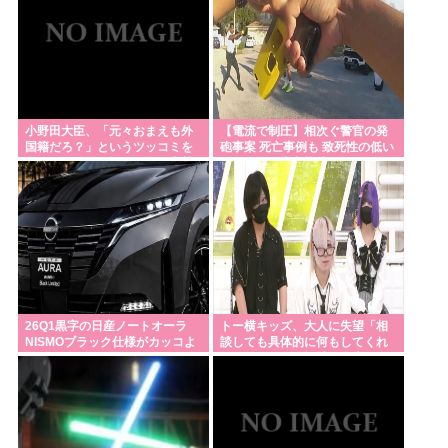
赤ちゃん産めなくなったペットショップのメス犬さ
ん（6）里親募集されてしまうwww
おっさんのハーフパンツ、否定派が7割。女性「おっ
さんのすね毛なんて見たくないじゃないですかw」
小野田大臣、「元々おまえも外
【電流で制圧】相次ぐ警官の発
国籍だろ？」というツッコミを
砲事案 死亡事例も 致死性の低い
【大阪】80歳母親を踏みつけ死亡させた疑い 58歳無
恐れ、海外メディアを全員出禁
テーザー銃導入指摘
職息子を逮捕 13～14年前から2人暮らし「介護疲れ
に
で日常的に暴行」 岬町
日本『30℃』でも涼しい
長崎に乗り込んで来たパヨク活動家「平和憲法守
れ！中国と和解せよ！」
『食料自給率』の低い日本が「核兵器で国を守
26Q1黒字の日産ノートオーラ
トー横キッズ、大人に失望「相
NISMOブラック仕様がカッコよ
談しても具体的に何もしてくれ
る！」って、頭おかしくね？食べ物止められたら終
くてなんか悔しい
なくて傷つく。福祉は自由が奪
われる」
わりじゃん
自民党「日本を滅ぼそうとする統一教会のいいなり
ですw」👈お前らがコイツを支持する理由w