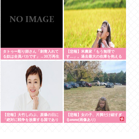
続け「精神的に限界」「末期状
態」と話題
タトゥー彫り師さん「刺青入れて
【悲報】米農家「もう無理で
る奴は全員バカです」→30万再生
す…」。過去最大の在庫を抱える
www
状態で新米収穫。新米価格安すぎ
て赤字に
【悲報】大竹しのぶ、原爆の日に
【悲報】女の子、片脚だけ細すぎ
「絶対に戦争を放棄する国であり
るwww(画像あり)
続けよう」