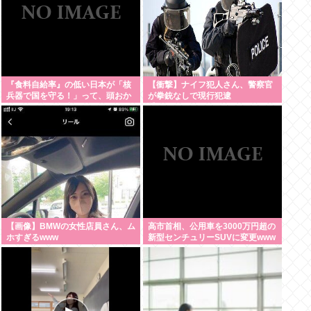
『食料自給率』の低い日本が「核
【衝撃】ナイフ犯人さん、警察官
兵器で国を守る！」って、頭おか
が拳銃なしで現行犯逮
しくね？食べ物止められたら終わ
捕・・・・・・・・・
りじゃん
【画像】BMWの女性店員さん、ム
高市首相、公用車を3000万円超の
ホすぎるwww
新型センチュリーSUVに変更www