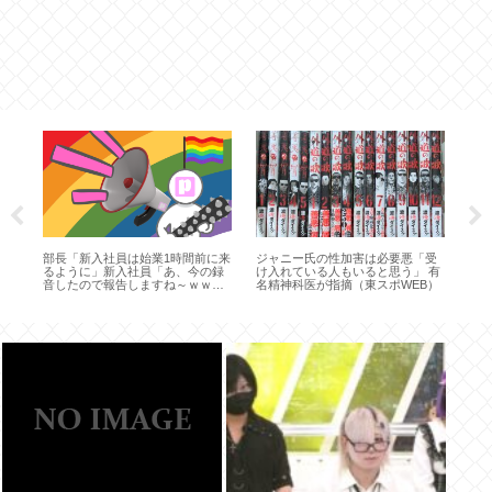
ぶり
部長「新入社員は始業1時間前に来
ジャニー氏の性加害は必要悪「受
ジ
るように」新入社員「あ、今の録
け入れている人もいると思う」 有
あ
音したので報告しますね～ｗｗ
名精神科医が指摘（東スポWEB）
ｗ」