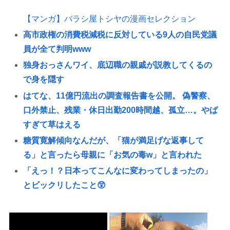
【マンガ】バラシ屋トシヤの漫画セレクション
高市政権の消費税減税に反対している9人の自民党議
員が全て判明www
独身おっさんワイ、底辺職の親戚が説教してくるの
で身を隠す
はてな、11億円流出の調査報告書を公開。 偽警察、
口外禁止、残業・休日出勤200時間越、孤立…。やば
すぎて草はえる
糖質寛解傾向なんだが、「猫が満足げな返事して
る」と言ったら母親に「お気の毒w」と言われた
「えっ！？日本ってこんなに変わってしまったの」
とビックリしたこと😲
“日本発”「スター・ウォーズ」長編アニメシリーズ
にファン興奮「劇場版にして欲しい」「艦隊戦も派
手で面白い」