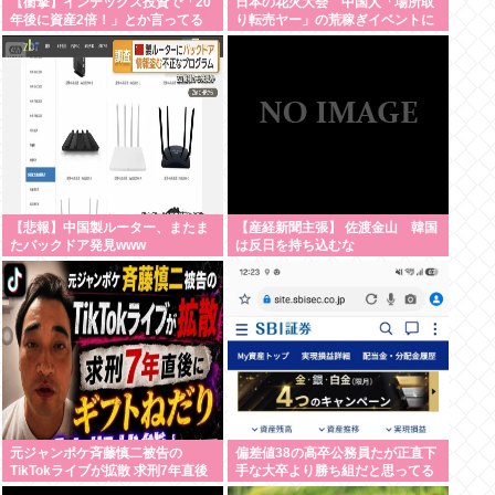
【衝撃】インデックス投資で「20
日本の花火大会 中国人「場所取
年後に資産2倍！」とか言ってる
り転売ヤー」の荒稼ぎイベントに
奴www
なってしまう
【悲報】中国製ルーター、またま
【産経新聞主張】 佐渡金山 韓国
たバックドア発見www
は反日を持ち込むな
元ジャンポケ斉藤慎二被告の
偏差値38の高卒公務員たが正直下
TikTokライブが拡散 求刑7年直後
手な大卒より勝ち組だと思ってる
にうつろな目で高額ギフトねだり