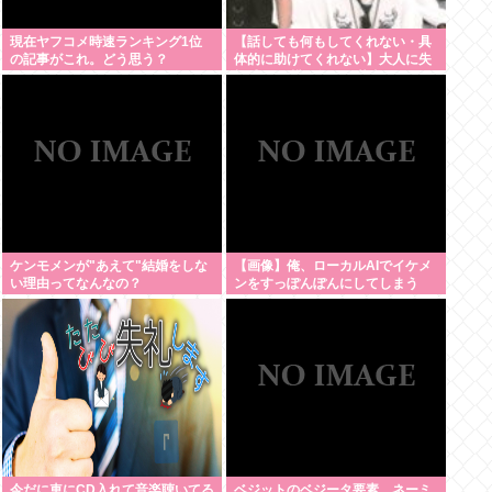
現在ヤフコメ時速ランキング1位
【話しても何もしてくれない・具
の記事がこれ。どう思う？
体的に助けてくれない】大人に失
望感 トー横に集まる若者
ケンモメンが"あえて"結婚をしな
【画像】俺、ローカルAIでイケメ
い理由ってなんなの？
ンをすっぽんぽんにしてしまう
www
今だに車にCD入れて音楽聴いてる
ベジットのベジータ要素、ネーミ