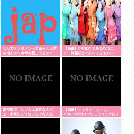
欲は異常
なんでケンモメンって白人と日本
【画像】CANDY TUNEのJKコ
を憎んでて中韓を愛してるの？
ス、誇張抜きでレベチかわいい
www 【Pickup08082959】
冨樫義博「ヒソカは最強なんだ
【画像】オッサン「よーし、
ぁ…本気出してないだけなんだ
GANTZのコスプレしてコミケ行く
ぁ…」 こいつのこの情熱なんな
かー」
の？