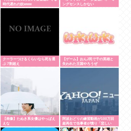
時代遅れの奴www
ングセンスしかない
クーラーつけるくらいなら死を選
【ゲーム】おんJ民で千の英雄と
ぶ 7割超え
失われた王国やろうぜ
【画像】たぬき系女優はやっぱえ
阿波おどりの練習動画が100万回
えな
超再生で当事者が憤り「悲しい
し、気持ち悪い」 日本人男性の性