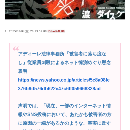
が急増 完全にオワコンか
高市早苗さん、憧れのバンドを官邸に招き、自身の
サイン入りドラム・スティックをプレゼントw
1 : 2025/07/04(金) 20:13:57.88
ID:bnI+4UIf0
若くて美人なママと親友の淫らな行為内容を毎回聞
かされる「女神の加護を受けしママのサーガ」3巻 今
ガチで “ママ” ブーム来てるよな
アディーレ法律事務所「被害者に落ち度な
ポケカ資産が100万円超えた男の子www
し」従業員刺殺によるネット憶測めぐり懸念
【高市動画】こういうオスガキってどうやったら産
表明
まれるの？
https://news.yahoo.co.jp/articles/5c8a08fe
中国のメスガキ、民度が終わりすぎてる
376b9d576db622e47c6ff059668328ad
Powered by livedoor 相互RSS
声明では、「現在、一部のインターネット情
報やSNS投稿において、あたかも被害者の方
に原因の一端があるかのような、事実に反す