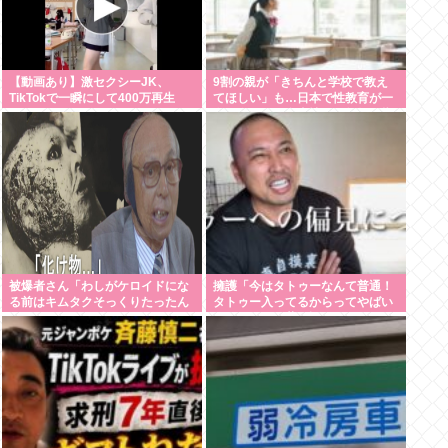
【動画あり】激セクシーJK、
9割の親が「きちんと学校で教え
TikTokで一瞬にして400万再生
てほしい」も…日本で性教育が一
www
向に進まない裏事情を元教師が指
摘
被爆者さん「わしがケロイドにな
擁護「今はタトゥーなんて普通！
る前はキムタクそっくりたったん
タトゥー入ってるからってやばい
じゃ」ハードなギャグをかます
人なんてのは昔の話！！」