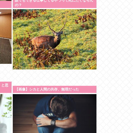
誰でもできる仕事してるやつって死にたくならん
の？
」と思
【画像】シカと人間の共存、無理だった