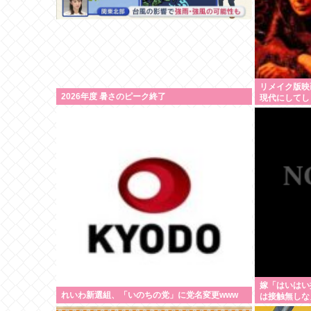
リメイク版映
2026年度 暑さのピーク終了
現代にしてし
嫁「はいはい
れいわ新選組、「いのちの党」に党名変更www
は接触無しな