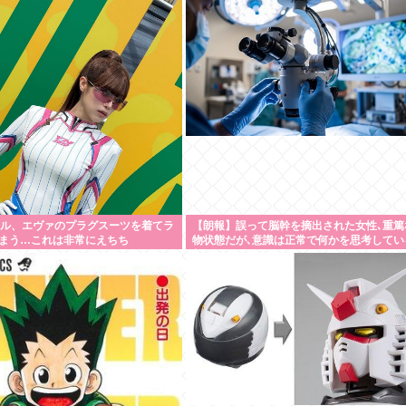
イドル、エヴァのプラグスーツを着てラ
【朗報】誤って脳幹を摘出された女性､重篤
まう…これは非常にえちち
物状態だが､意識は正常で何かを思考してい
判明