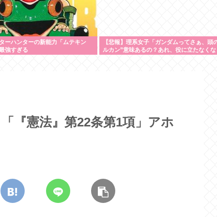
ターハンターの新能力「ムテキン
【悲報】理系女子「ガンダムってさぁ、頭の
最強すぎる
ルカン”意味あるの？あれ、役に立たなくな
い？」
「『憲法』第22条第1項」アホ