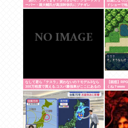
「あの、ナメてます？さっきから」ショートスリ
話題になった映
ーパー・堀大輔氏が高須幹弥氏にブチギレ
ドショーで地
なして君ら「テスラ」買わないの？モデル3なら
【困惑】RP
300万程度で買える.コスパ最強車がここにあるの
くね？www
に