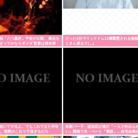
画「八つ墓村」予告が公開、 舞台を
だった3分でリックドム12機撃墜される無
まってかなりダメダ 監督は清水崇
じさん居るでしょ
抜いてやるよ。でもこれでまた半年
林家パー子、認知症が進行「一人で外出ら
」 暗黙のこれツラ過ぎるだろ
い」難聴で夫・ペーと「筆談」…自宅全焼
1年