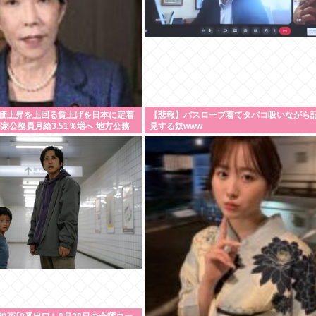
価上昇を上回る賃上げを日本に定着
【悲報】バスローブ着てタバコ吸いながら
家公務員月給3.51％増へ 地方公務
見する奴www
見通し