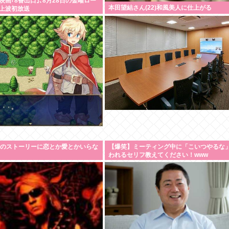
画｢8番出口｣､8月28日の金曜ロー
本田望結さん(22)和風美人に仕上がる
上波初放送
Gのストーリーに恋とか愛とかいらな
【爆笑】ミーティング中に「こいつやるな
われるセリフ教えてください！www