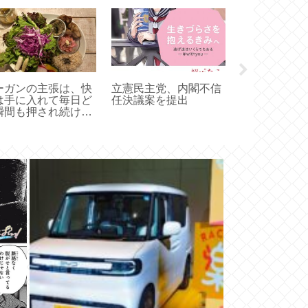
ーガンの主張は、快
立憲民主党、内閣不信
中国沿岸、核
は手に入れて毎日ど
任決議案を提出
みれ！
瞬間も押され続けな
ればいけないが