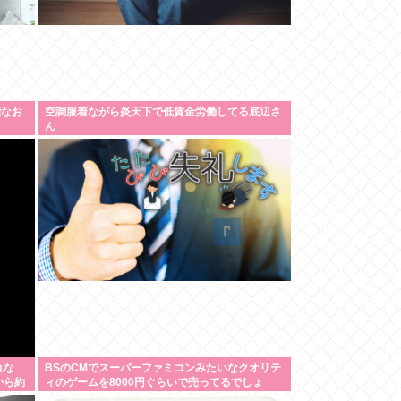
能なお
空調服着ながら炎天下で低賃金労働してる底辺さ
ん
れな
BSのCMでスーパーファミコンみたいなクオリテ
から約
ィのゲームを8000円ぐらいで売ってるでしょ