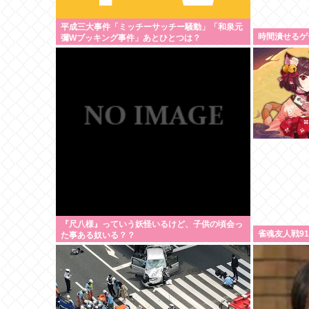
平成三大事件「ミッチーサッチー騒動」「和泉元
時間潰せるゲ
彌Wブッキング事件」あとひとつは？
『尺八様』っていう妖怪いるけど、子供の頃会っ
雀魂友人戦91
た事ある奴いる？？