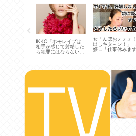
です 男は性
女「んほおォォォ
IKKO「ホモレイプは
ません プリ
出しキタ～ン！」
相手が感じて射精した
性的に見れま
娠→「仕事休みま
ら犯罪にはならない、
なんだが
電車の席ゆずれ。
感じた奴が悪い」
は優しくしろ」