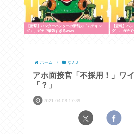
【衝撃】ハンターハンターの新能力「ムテキン
【悲報】ハン
グ」、ガチで最強すぎるwww
グ」、ガチで
ホーム
なんJ
アホ面接官「不採用！」ワイ
「？」
2021.04.08 17:39