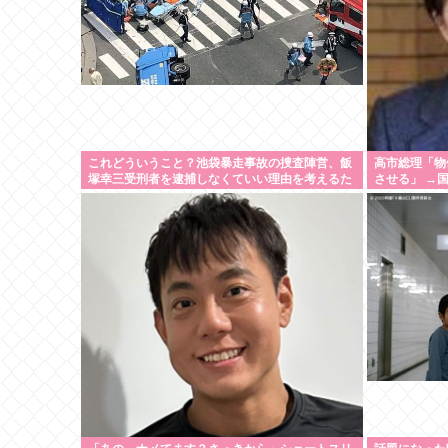
これどういうこと？池袋暴走事故の捜査陣営、飯
高市総理「物
塚幸三受刑者を逮捕しなくていい理由を考えるた
させる」 →国
めに1000ページもの法解釈書を読んでた模様…自
員も追随する
民議員からも圧力