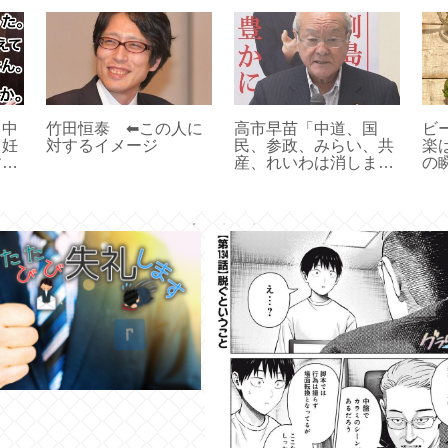
！中
竹田恒泰 ⬅︎この人に
高市早苗「中道、国
ビ
→妊
対するイメージ
民、参政、みらい、共
楽
す。
産、れいわは消しま
の
世間
す。必要ないからで
け
す」