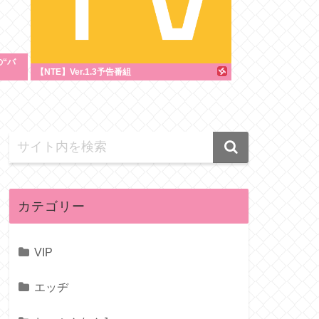
“バ
【NTE】Ver.1.3予告番組
カテゴリー
VIP
エッヂ