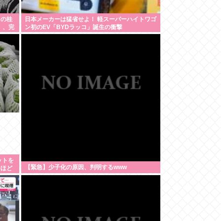
』の桂
日本メーカーは猛省せよ！ 軽スーパーハイトワゴ
」、完
ン初のEV「BYDラッコ」誕生の衝撃
ットを
【緊急】少子化の原因、判明するwww
円ほど