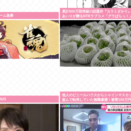
累計800万部突破の話題作『カラミざかり
ーム急募
あいりが贈るNTRラブコメ「グラぱらっ！
結までラスト2話！！
他人のビニールハウスからシャインマスカ
925
盗んで転売していた無職逮捕！被害100万
に