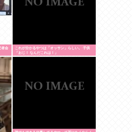
記者会
これが分かるやつは「オッサン」らしい。 子供
「おじ！ なんだこれは！」