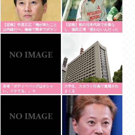
【悲報】中居正広「俺が来たこと
【悲報】初の日本代表で出番な
は内緒だべ」極秘で熊本でボラン
し、福田正博「使わないんだった
ティアをしていた
ら呼ぶな！」
若者「ボディーバッグはオシャ
大学生、スカウト行為で逮捕され
レ。イケてる。」 ✨
まくる