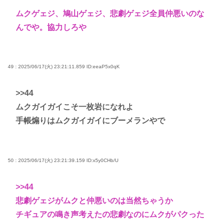
ムクゲェジ、鳩山ゲェジ、悲劇ゲェジ全員仲悪いのな
んでや。協力しろや
49 : 2025/06/17(火) 23:21:11.859
ID:eeaP5x0qK
>>44
ムクガイガイこそ一枚岩になれよ
手帳煽りはムクガイガイにブーメランやで
50 : 2025/06/17(火) 23:21:39.159
ID:x5y0CHb/U
>>44
悲劇ゲェジがムクと仲悪いのは当然ちゃうか
チギュアの鳴き声考えたの悲劇なのにムクがパクった