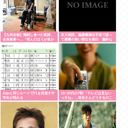
【九州名物】鶏刺し食べた医師、
京大病院、脳腫瘍摘出手術で誤っ
全身麻痺へ…「死んだほうが良か
て腫瘍の無い部位を摘出 脳幹な
った」
ど損傷受け植物状態に
Jujuと同じルートでF1を目指す中
10~20代の7割 「テレビは見ない
学生が現れる
っすね」…有吉さんどうするのこ
れ