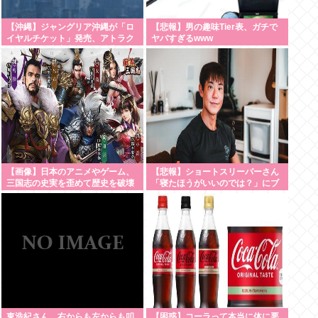
【沖縄】ジャングリア沖縄が「ロ
【悲報】男の趣味Tier表、ガチで
イヤルチケット」発売、アトラク
ヤバすぎるwww
ションの優先案内などの特典…大
人2万9700円
【画像】日本のアニメやゲーム、
【悲報】ショートスリーパーさん
三国志の史実を歪めて歴史を破壊
「寝たほうがいいのでは？」にブ
してしまう
チギレ
東浩紀さん、右からも左からも叩
【困惑】コーラって本当に体に悪