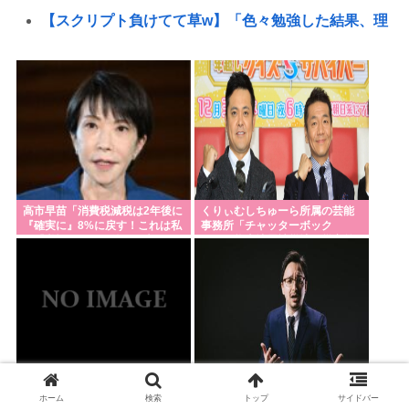
【スクリプト負けてて草w】「色々勉強した結果、理
系以外はエラー品だと気付いた【ガチ】」につい
て、もっと具体的に話そうか
日本の輸出額、韓国・台湾に抜かれる。アカンゴミ
国すぎて涙出てきた…
埼玉県知事選挙、戸田市議の河合悠祐さんが出馬へ
立候補の表明は1人目:東京新聞
【高市朗報】日本の自殺者数、無茶苦茶減って史上
高市早苗「消費税減税は2年後に
くりぃむしちゅーら所属の芸能
『確実に』8%に戻す！これは私
事務所「チャッターボック
初の2万人割れ。無茶苦茶生きやすい国になってる件
の『覚悟』だ！最後まで責任を
ス」、熊本地震被災地に災害義
持って確実に行う」
援金寄付を発表
www
「核兵器をなくすキーワードは『人間らしさ』」 ピ
ースボート畠山澄子さんが語った、核のある世界を
変えるために
水道水を飲むの止めた結果⋯
小学生の段階で人生を確定させ
【悲報】熊本市、ガチでやらか
【熊本地震】避難者の食生活、改善急務=調理できず
ホーム
検索
トップ
サイドバー
るドイツ式の制度、「バカを振
してしまう・・・・