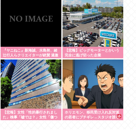
について、もっと具体的に話そう
か
『ヤニねこ』新海誠、水島努、綾
【悲報】ビッグモーターとかいう
辻行人らクリエイターが絶賛 過激
完全に逃げ切った企業
描写はBPOでも議論に
【悲報】女性「性的暴行されまし
ホリエモン、移民受け入れ反対派
た」検事「嘘では？」女性「傷つ
の若者にブチギレ→スタジオ誰も
いたので訴えます」
反論できず沈黙w #動画 | 移民じゃ
なくて不法移民と犯罪者反対派だ
ぞ