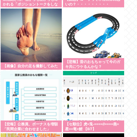
かれる「ポジショントークをしな
いの？・・・・・・・・・
いからこそ信頼できる」と擁護さ
れるwww
【悲報】昔のおもちゃって今のガ
【画像】自分の足を撮影してみた
キ共にウケるんかな？
【悲報】公務員、ボーナスを増額
【セ順位】虎=兎-====//====燕=
「民間企業に合わせました」
星==竜=鯉 【8/7】