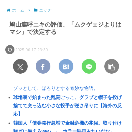
ホーム
エッヂ
鳩山連呼ニキの評価、「ムクゲェジよりは
マシ」で決定する
2025.06.17 23:30
ゾッとして、ほろりとする奇妙な物語。
球場裏で始まった乱闘ごっこ、グラブと帽子を投げ
捨てて突っ込む小さな投手が逆さ吊りに【海外の反
応】
韓国人「債券発行急増で金融危機の兆候。取り付け
騒ぎに備えろww」→「ホラー映画みたいだな」