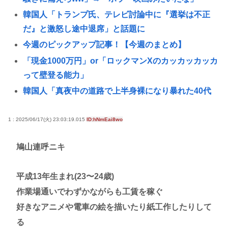
韓国人「トランプ氏、テレビ討論中に『選挙は不正
だ』と激怒し途中退席」と話題に
今週のピックアップ記事！【今週のまとめ】
「現金1000万円」or「ロックマンXのカッカッカッカ
って壁登る能力」
韓国人「真夜中の道路で上半身裸になり暴れた40代
男を逮捕」警察官に暴行、家族は精神疾患を証言
大学教授「勉強もスポーツも親の収入で決まる。環
1 : 2025/06/17(火) 23:03:19.015
ID:hNmEai8wo
境がないと出来るわけがない」
鳩山連呼ニキ
Every Little Thingがデビュー30周年で楽曲人気投票
サイトを開設 俺はもちろんFace the Changeに入れ
平成13年生まれ(23〜24歳)
てきたぞ
作業場通いでわずかながらも工賃を稼ぐ
【大甲子園】被災地熊本県が涙 初出場の熊本代表有
好きなアニメや電車の絵を描いたり紙工作したりして
明高校、京都立命館に9回裏2アウトから逆転勝利
る
X「B’z、ミスチル、サザン、ドリカム、スピッツが