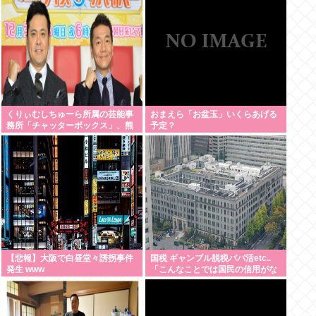
くりぃむしちゅーら所属の芸能事
おまえら「お盆玉」いくらあげる
務所「チャッターボックス」、熊
予定？
本地震被災地に災害義援金寄付を
発表
【悲報】大阪で白昼堂々誘拐事件
国税 ギャンブル脱税パパ活etc..
発生 www
「こんなことでは国民の信用がな
くなってしまう」