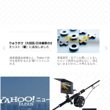
変
維新都議会候補さん、Twitterで自
青葉真司「京アニが悪いことをし
フ
分を批判する人を”敵”リストに入
たという気持ちは消えない。消え
本
れる
ないままだからこそ考えるものが
子
ある」