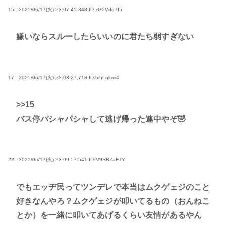
15 : 2025/06/17(火) 23:07:45.348
ID:xG2Vdo7I5
嫌いならスルーしたらいいのに君たち弱すぎない
17 : 2025/06/17(火) 23:08:27.718
ID:bihLnkmi4
>>15
バス停パシャパシャして逃げ帰った連中やぞ🤣
22 : 2025/06/17(火) 23:09:57.541
ID:M9RBZaFTY
でもエッヂ民ってツンデレで本当はムクゲェジのこと
好きなんやろ？ムクゲェジが叩いてるもの（おんねこ
とか）を一緒に叩いてあげるくらい友情があるやん