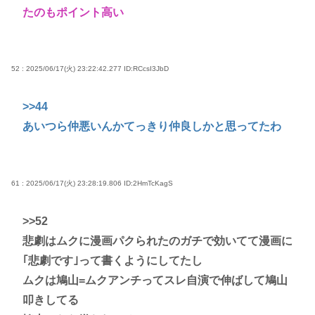
たのもポイント高い
52 : 2025/06/17(火) 23:22:42.277
ID:RCcsI3JbD
>>44
あいつら仲悪いんかてっきり仲良しかと思ってたわ
61 : 2025/06/17(火) 23:28:19.806
ID:2HmTcKagS
>>52
悲劇はムクに漫画パクられたのガチで効いてて漫画に
｢悲劇です｣って書くようにしてたし
ムクは鳩山=ムクアンチってスレ自演で伸ばして鳩山
叩きしてる