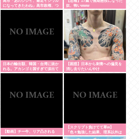
高市「あのジジイ、最近イジワル
【悲報】17歳で無期懲役になった
になってきたわね」高市政権、つ
奴、怖いwww
いに麻生切り！嫌儲はどっちにつ
くの
日本の輸出額、韓国・台湾に抜か
【困惑】日本から刺青への偏見を
れる。アカンゴミ国すぎて涙出て
消し去りたいんやけ
きた…
ど・・・・・・・・・
【スクリプト負けてて草w】
【動画】チー牛、リア凸される
「色々勉強した結果、理系以外は
エラー品だと気付いた【ガチ】」