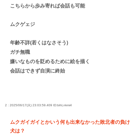
こちらから歩み寄れば会話も可能
まだ現役なの凄いよな。今の歌手が30年後にやれて
るだろうか？」
ムクゲェジ
高市早苗さん、憧れのバンドを官邸に招き、自身の
サイン入りドラム・スティックをプレゼントw
年齢不詳(若くはなさそう)
若くて美人なママと親友の淫らな行為内容を毎回聞
ガチ無職
かされる「女神の加護を受けしママのサーガ」3巻 今
嫌いなものを貶めるために絵を描く
ガチで “ママ” ブーム来てるよな
会話はできず自演に終始
ポケカ資産が100万円超えた男の子www
【高市動画】こういうオスガキってどうやったら産
まれるの？
中国のメスガキ、民度が終わりすぎてる
2 : 2025/06/17(火) 23:03:59.409
ID:bihLnkmi4
Powered by livedoor 相互RSS
ムクガイガイとかいう何も出来なかった敗北者の負け
犬は？