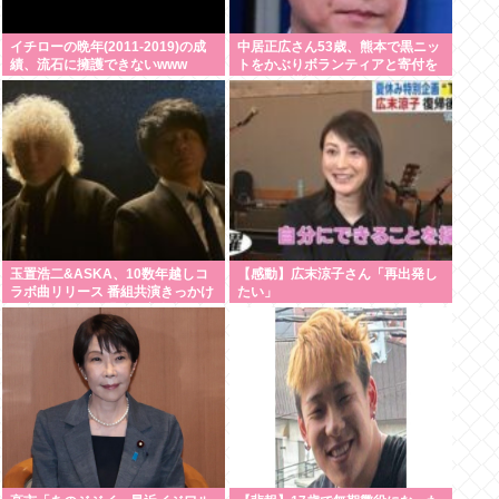
イチローの晩年(2011-2019)の成
中居正広さん53歳、熊本で黒ニッ
績、流石に擁護できないwww
トをかぶりボランティアと寄付を
している模様
玉置浩二&ASKA、10数年越しコ
【感動】広末涼子さん「再出発し
ラボ曲リリース 番組共演きっかけ
たい」
で実現…同い年盟友の完全合作