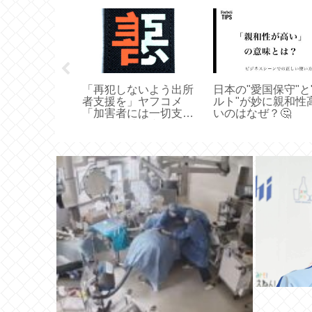
田村委員長
「再犯しないよう出所
日本の"愛国保守"と
キッズ、民青
者支援を」ヤフコメ
ルト"が妙に親和性
れる」
「加害者には一切支援
いのはなぜ？🤔
するな！被害者を支援
しろ！！！」