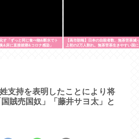
化す「ずっと同じ食べ物&断水でト
【高市朗報】日本の自殺者数、無茶苦茶減
臭&床に直接就寝&コロナ感染」
上初の2万人割れ。無茶苦茶生きやすい国に
てる件www
別姓支持を表明したことにより将
「国賊売国奴」「藤井サヨ太」と