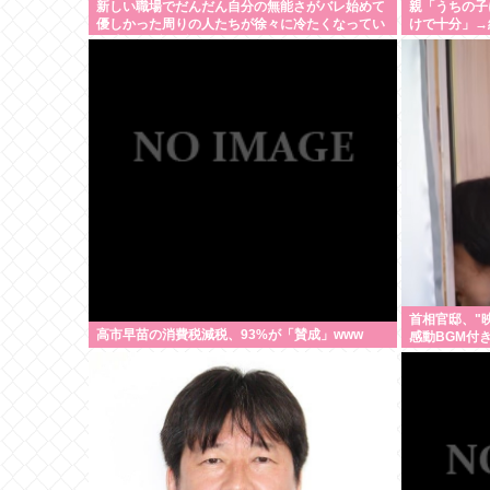
新しい職場でだんだん自分の無能さがバレ始めて
親「うちの子
優しかった周りの人たちが徐々に冷たくなってい
けで十分」→
く時ってゾクゾクするよな
首相官邸、"
高市早苗の消費税減税、93%が「賛成」www
感動BGM付
たかったです