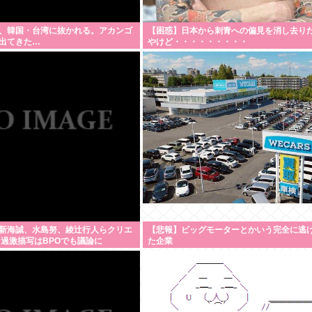
、韓国・台湾に抜かれる。アカンゴ
【困惑】日本から刺青への偏見を消し去り
出てきた…
やけど・・・・・・・・・
新海誠、水島努、綾辻行人らクリエ
【悲報】ビッグモーターとかいう完全に逃
 過激描写はBPOでも議論に
た企業