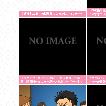
日本の輸出額
【悲報】17歳で無期懲役になった奴、怖いwww
ミ国すぎて涙
【スクリプト負けてて草w】「色々勉強した結
『ヤニねこ』
果、理系以外はエラー品だと気付いた【ガチ】」
イターが絶賛
について、もっと具体的に話そうか