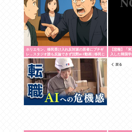
ホリエモン、移民受け入れ反対派の若者にブチギ
【悲報】「米
レ→スタジオ誰も反論できず沈黙w #動画 | 移民じ
入した韓国学
ゃなくて不法移民と犯罪者反対派だぞ