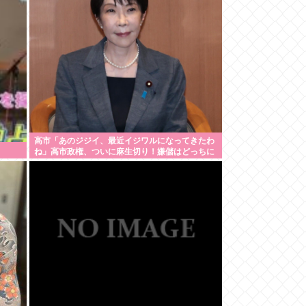
高市「あのジジイ、最近イジワルになってきたわ
ね」高市政権、ついに麻生切り！嫌儲はどっちに
つくの