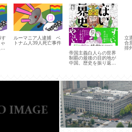
6す
ルーマニア人逮捕 ベ
立
ちゃ
トナム人39人死亡事件
合
人じ
排
帝国主義白人らの世界
す
制覇の最後の目的地が
る
中国。歴史を振り返り
ズ
日本人としてどちら側
い
に立つべきかよく考え
ろ