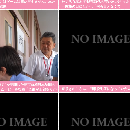
にはゲームは買い与えません。本だ
たくろう赤木 野球部時代の苦い思い出 マネ
結果
ー降格の日に母が…「何も言えなくて」
映え"を意識した高市首相熊本訪問の
奈須きのこさん、円形脱毛症になっていた
きムービーを投稿「全部が全部ありが
」