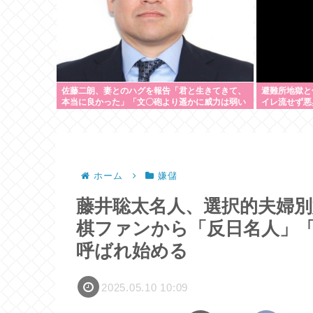
佐藤二朗、妻とのハグを報告「君と生きてきて、
避難所地獄と
本当に良かった」「文〇砲より遥かに威力は弱い
イレ流せず悪
が、僕のノロケ砲をお見舞いする」
ホーム
嫌儲
藤井聡太名人、選択的夫婦
棋ファンから「反日名人」
呼ばれ始める
2025.05.10 10:09