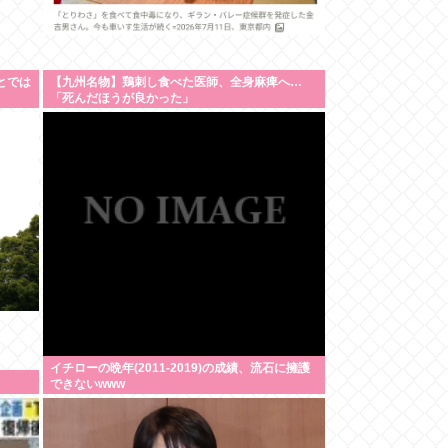
ことでは
【九州名物】鶏刺し食べた医師、全身麻痺へ…
「死んだほうが良かった」
イチローの晩年(2011-2019)の成績、流石に擁護
できないwww