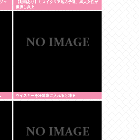
ジャ
【動画あり】ミスイタリア地方予選、黒人女性が
優勝し炎上
…
ウイスキーを冷凍庫に入れると凍る