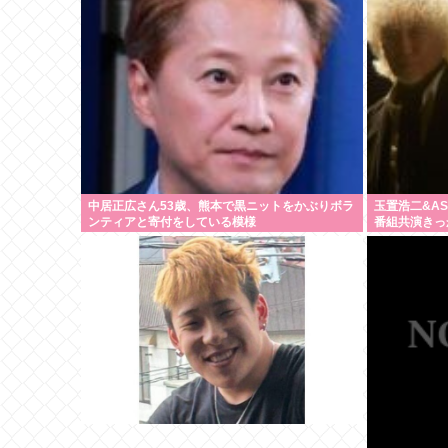
中居正広さん53歳、熊本で黒ニットをかぶりボラ
玉置浩二&A
ンティアと寄付をしている模様
番組共演きっ