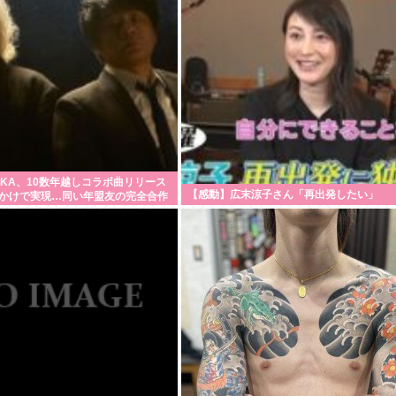
SKA、10数年越しコラボ曲リリース
【感動】広末涼子さん「再出発したい」
かけで実現…同い年盟友の完全合作