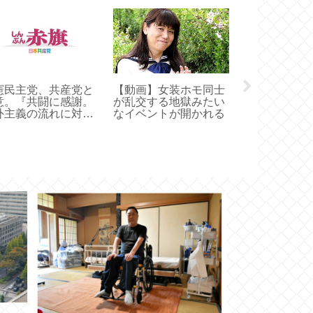
スリランカ人
生、産休を取
供を出産 技
の子供、家族
で強制帰国へ
憲民主党、共産党と
【動画】女装ホモ同士
意。『共闘に感謝。
が乱交する地獄みたい
外主義の流れに対抗
なイベントが開かれる
るために力を合わせ
。打倒右派ポピュリ
ムでやっていきた
』