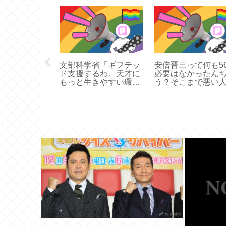
スタン政府
ら逆転出来る
てくださ
トウヨ軍師就
ンス
文部科学省「ギフテッ
安倍晋三って何も5
ド支援するわ。天才に
必要はなかったん
もっと生きやすい環境
う？そこまで悪い
を作るぞ」
ゃないやん