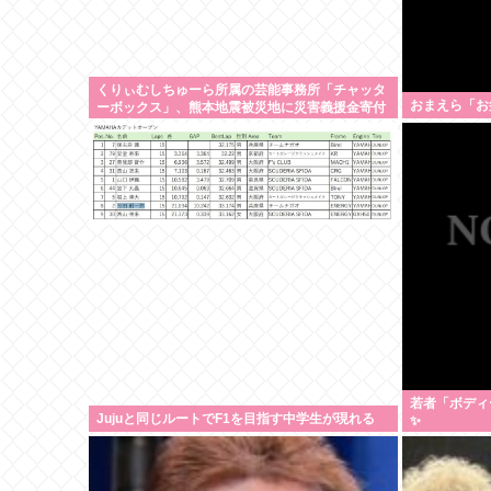
くりぃむしちゅーら所属の芸能事務所「チャッタ
おまえら「お
ーボックス」、熊本地震被災地に災害義援金寄付
を発表
若者「ボディ
Jujuと同じルートでF1を目指す中学生が現れる
✨