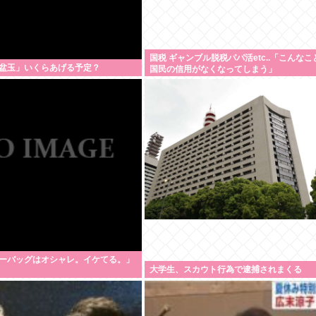
国税 ギャンブル脱税パパ活etc..「こんな
盆玉」いくらあげる予定？
国民の信用がなくなってしまう」
ーバッグはオシャレ。イケてる。」
大学生、スカウト行為で逮捕されまくる