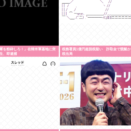
軍を粉砕しろ！」在韓米軍基地に突
税務署員1億円超脱税疑い 詐取金で競艇か
生、即逮捕
税当局