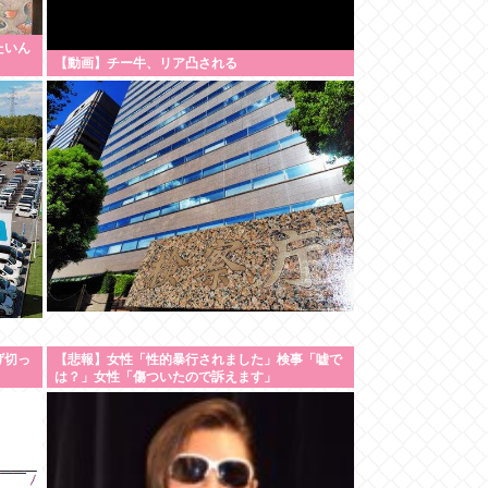
たいん
【動画】チー牛、リア凸される
げ切っ
【悲報】女性「性的暴行されました」検事「嘘で
は？」女性「傷ついたので訴えます」