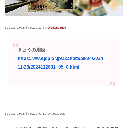
るだろうか？」
女子高生がプロ野球選手を目指す漫画、ついに発見
される その名も「ゆーあーすらっがー」
1 : 2025/05/03(土) 10:20:22.43
ID:epXhaTqtM
高市早苗さん、憧れのバンドを官邸に招き、自身の
サイン入りドラム・スティックをプレゼントw
若くて美人なママと親友の淫らな行為内容を毎回聞
きょうの潮流
かされる「女神の加護を受けしママのサーガ」3巻 今
https://www.jcp.or.jp/akahata/aik24/2024-
ガチで “ママ” ブーム来てるよな
11-28/2024112801_05_0.html
ポケカ資産が100万円超えた男の子www
【高市動画】こういうオスガキってどうやったら産
まれるの？
中国のメスガキ、民度が終わりすぎてる
2 : 2025/05/03(土) 10:20:52.31
ID:gfosxC70M
Powered by livedoor 相互RSS