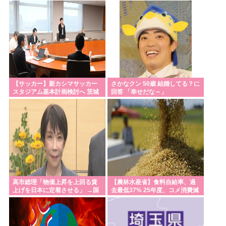
関西人が近年ここまで凶暴化し
なくなってしまう」
た理由WWW
【サッカー】新カシマサッカー
さかなクン 50歳 結婚してる？に
スタジアム基本計画検討へ 茨城
回答 「幸せだな～」
県有識者会議初会合 公設民営で
整備方針
高市総理「物価上昇を上回る賃
【農林水産省】食料自給率、過
上げを日本に定着させる」 →国
去最低37% 25年度、コメ消費減
家公務員月給3.51%増へ 人事院
響く
の勧告を受け