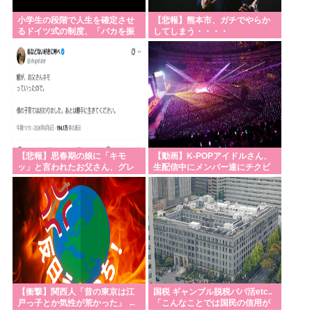
9月利下げか
小学生の段階で人生を確定させ
【悲報】熊本市、ガチでやらか
【熊本地震】避難者の食生活、改善急務=調理できず
るドイツ式の制度、「バカを振
してしまう・・・・
い落せるから合理的だ」と自惚
「パン飽き飽き」-断水なお3万戸超
れていた結果……
【サッカー】スペイン代表MFロドリ、レアル入り目
前から一転、バルサ加入へ 現地メディア伝える 4年
契約で年俸55億円準備
Powered by livedoor 相互RSS
【悲報】思春期の娘に「キモ
【動画】K-POPアイドルさん、
ッ」と言われたお父さん、グレ
生配信中にメンバー達にチクビ
る
を弄られてしまう
【衝撃】関西人「昔の東京は江
国税 ギャンブル脱税パパ活etc..
戸っ子とか気性が荒かった」 ←
「こんなことでは国民の信用が