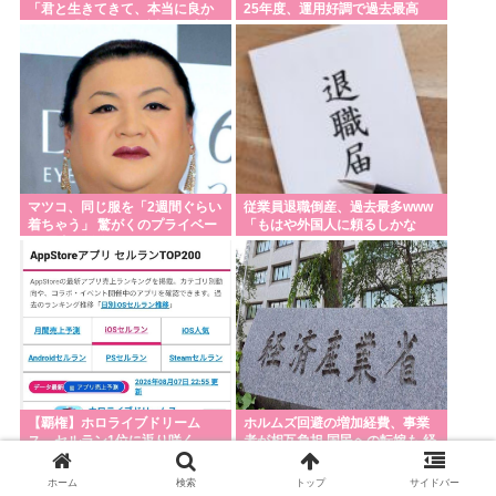
「君と生きてきて、本当に良か
25年度、運用好調で過去最高
った」「文〇砲より遥かに威力
は弱いが、僕のノロケ砲をお見
舞いする」
マツコ、同じ服を「2週間ぐらい
従業員退職倒産、過去最多www
着ちゃう」 驚がくのプライベー
「もはや外国人に頼るしかな
ト 理由を激白
い」
【覇権】ホロライブドリーム
ホルムズ回避の増加経費、事業
ス、セルラン1位に返り咲く
者が相互負担 国民への転嫁も 経
WIWIWIWIWIWIWIWIWIWIWIWI
産省部会が制度案
WIWIWIWIWIWI
ホーム
検索
トップ
サイドバー