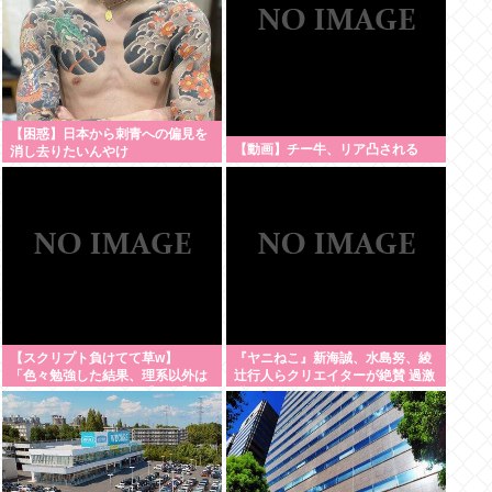
【困惑】日本から刺青への偏見を
【動画】チー牛、リア凸される
消し去りたいんやけ
ど・・・・・・・・・
【スクリプト負けてて草w】
『ヤニねこ』新海誠、水島努、綾
「色々勉強した結果、理系以外は
辻行人らクリエイターが絶賛 過激
エラー品だと気付いた【ガチ】」
描写はBPOでも議論に
について、もっと具体的に話そう
か