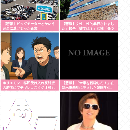
【悲報】ビッグモーターとかいう
【悲報】女性「性的暴行されまし
完全に逃げ切った企業
た」検事「嘘では？」女性「傷つ
いたので訴えます」
ホリエモン、移民受け入れ反対派
【悲報】「米軍を粉砕しろ！」在
の若者にブチギレ→スタジオ誰も
韓米軍基地に突入した韓国学生、
反論できず沈黙w #動画 | 移民じゃ
即逮捕
なくて不法移民と犯罪者反対派だ
ぞ