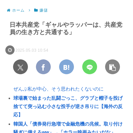
ホーム
嫌儲
日本共産党「ギャルやラッパーは、共産党
員の生き方と共通する」
2025.05.03 10:54
ぜんぶ私が中心、そう思われたくないのに
球場裏で始まった乱闘ごっこ、グラブと帽子を投げ
捨てて突っ込む小さな投手が逆さ吊りに【海外の反
応】
韓国人「債券発行急増で金融危機の兆候。取り付け
騒ぎに備えろww」→「ホラー映画みたいだな」