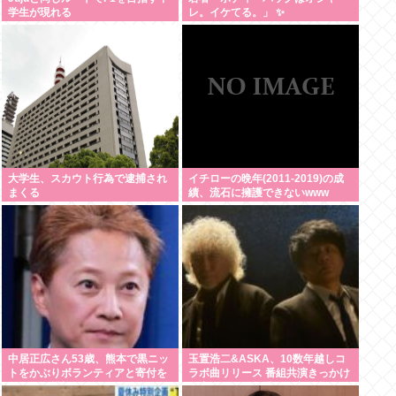
学生が現れる
レ。イケてる。」 ✨
大学生、スカウト行為で逮捕され
イチローの晩年(2011-2019)の成
まくる
績、流石に擁護できないwww
中居正広さん53歳、熊本で黒ニッ
玉置浩二&ASKA、10数年越しコ
トをかぶりボランティアと寄付を
ラボ曲リリース 番組共演きっかけ
している模様
で実現…同い年盟友の完全合作