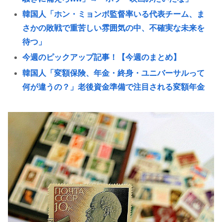
韓国人「ホン・ミョンボ監督率いる代表チーム、ま
さかの敗戦で重苦しい雰囲気の中、不確実な未来を
待つ」
今週のピックアップ記事！【今週のまとめ】
韓国人「変額保険、年金・終身・ユニバーサルって
何が違うの？」老後資金準備で注目される変額年金
大学教授「勉強もスポーツも親の収入で決まる。環
境がないと出来るわけがない」
Every Little Thingがデビュー30周年で楽曲人気投票
サイトを開設 俺はもちろんFace the Changeに入れ
てきたぞ
【大甲子園】被災地熊本県が涙 初出場の熊本代表有
明高校、京都立命館に9回裏2アウトから逆転勝利
X「B’z、ミスチル、サザン、ドリカム、スピッツが
まだ現役なの凄いよな。今の歌手が30年後にやれて