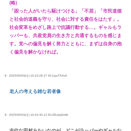
(略)
「困った人がいたら駆けつける」「不屈」「市民道徳
と社会的道義を守り、社会に対する責任をはたす」。
社会変革をめざし路上で抗議行動する…。ギャルもラ
ッパーも、共産党員の生き方と共通するものを感じま
す。党への偏見を解く努力とともに、まずは自身の抱
く偏見を解かなければ。
8 : 2025/05/03(土) 10:23:28.27
ID:1/paTXAv0
老人の考える雑な若者像
9 : 2025/05/03(土) 10:24:30.12
ID:/ZEzdq5mM
志位な田村みたいなのが、どこがラッパーやギャルな