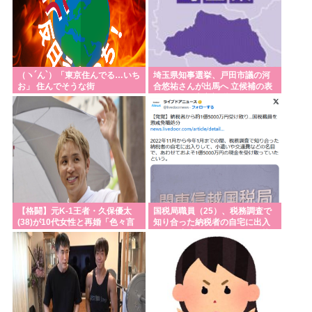
（ヽ´ん`）「東京住んでる…いち
埼玉県知事選挙、戸田市議の河
お」 住んでそうな街
合悠祐さんが出馬へ 立候補の表
明は1人目:東京新聞
【格闘】元K-1王者・久保優太
国税局職員（25）、税務調査で
(38)が10代女性と再婚「色々言
知り合った納税者の自宅に出入
われそうですが…」
りしお小遣い1億5000万円頂戴
するwww