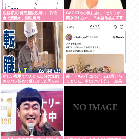
税務署員1億円超脱税疑い 詐取
GACKTや小沢仁志に「セリフが
金で競艇か、国税当局
聞き取れない」 日本語作品を字幕
で見る人が増えている背景
新しい職場でだんだん自分の無能
親「うちの子にはゲームは買い与
さがバレ始めて優しかった周りの
えません。本だけで十分」→結果
人たちが徐々に冷たくなっていく
時ってゾクゾクするよな