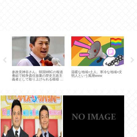
国
参政党神谷さん。韓国MBCの報道
温暖な地域=土人、寒冷な地域=文
岡
ル
番組で戦争責任放棄の歴史主政主
明人という風潮www
心
パ
義者として取り上げられる模様 さ
し
や…🥺