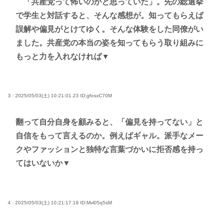
「共産党って怖いのかと思っていた」。先の総選挙
で学生と対話すると、そんな感想が。知ってもらえば
誤解や偏見がとけてゆく。そんな体験をした同僚がい
ました。共産党の本当の姿を知ってもらう取り組みに
もっと力を入れなければ▼
3 : 2025/05/03(土) 10:21:01.23
ID:gfosxC70M
翻って自分自身を顧みると、「偏見を持ってない」と
自信をもって言えるのか。例えばギャル。派手なメー
クやファッションと独特な言葉づかいに拒否感を持っ
てはいないか▼
4 : 2025/05/03(土) 10:21:17.19
ID:Mvl05q5sM