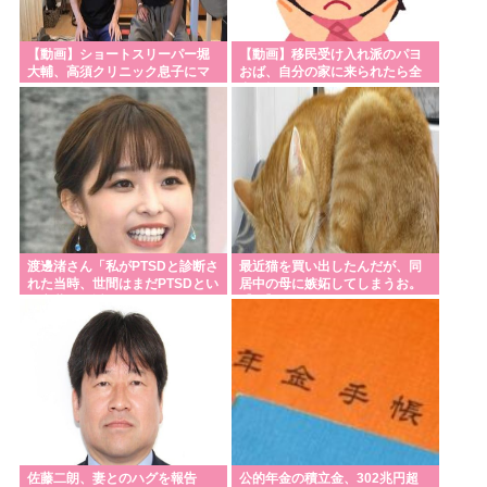
【動画】ショートスリーパー堀
【動画】移民受け入れ派のパヨ
大輔、高須クリニック息子にマ
おば、自分の家に来られたら全
ジギレ！怖すぎると話題に
力で拒否るｗｗｗｗｗｗｗｗｗ
ｗｗｗ
渡邊渚さん「私がPTSDと診断さ
最近猫を買い出したんだが、同
れた当時、世間はまだPTSDとい
居中の母に嫉妬してしまうお。
う言葉は浸透されていませんで
【再】
した」
佐藤二朗、妻とのハグを報告
公的年金の積立金、302兆円超