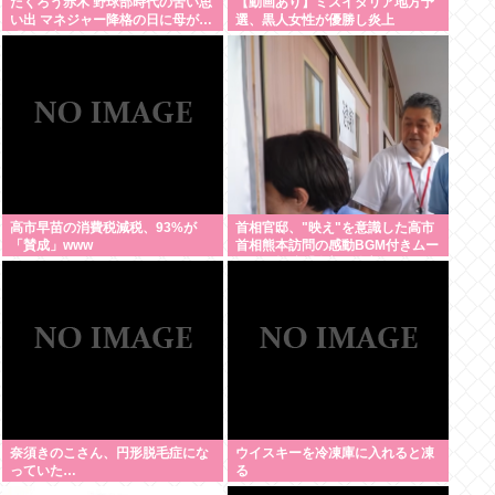
たくろう赤木 野球部時代の苦い思
【動画あり】ミスイタリア地方予
い出 マネジャー降格の日に母が…
選、黒人女性が優勝し炎上
「何も言えなくて」
高市早苗の消費税減税、93%が
首相官邸、"映え"を意識した高市
「賛成」www
首相熊本訪問の感動BGM付きムー
ビーを投稿「全部が全部ありがた
かったです」
奈須きのこさん、円形脱毛症にな
ウイスキーを冷凍庫に入れると凍
っていた…
る