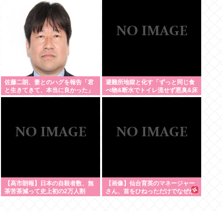
佐藤二朗、妻とのハグを報告「君
避難所地獄と化す「ずっと同じ食
と生きてきて、本当に良かった」
べ物&断水でトイレ流せず悪臭&床
「文〇砲より遥かに威力は弱い
に直接就寝&コロナ感染」
が、僕のノロケ砲をお見舞いす
る」
【高市朗報】日本の自殺者数、無
【画像】仙台育英のマネージャー
茶苦茶減って史上初の2万人割
さん、首をひねっただけでなぜか
れ。無茶苦茶生きやすい国になっ
ウインクしたことにされてしまう
てる件www
www