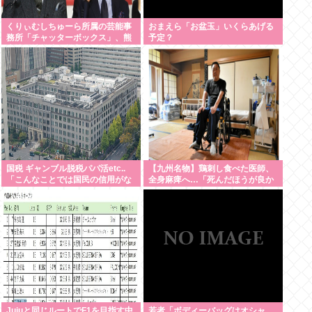
くりぃむしちゅーら所属の芸能事
おまえら「お盆玉」いくらあげる
務所「チャッターボックス」、熊
予定？
本地震被災地に災害義援金寄付を
発表
国税 ギャンブル脱税パパ活etc..
【九州名物】鶏刺し食べた医師、
「こんなことでは国民の信用がな
全身麻痺へ…「死んだほうが良か
くなってしまう」
った」
Jujuと同じルートでF1を目指す中
若者「ボディーバッグはオシャ