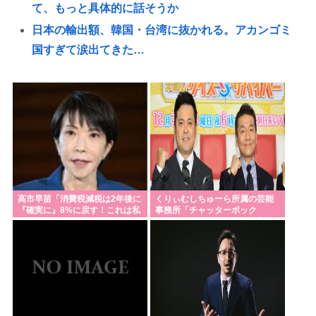
て、もっと具体的に話そうか
日本の輸出額、韓国・台湾に抜かれる。アカンゴミ
国すぎて涙出てきた…
埼玉県知事選挙、戸田市議の河合悠祐さんが出馬へ
立候補の表明は1人目:東京新聞
奈須きのこさん、円形脱毛症になっていた…
【高市朗報】日本の自殺者数、無茶苦茶減って史上
初の2万人割れ。無茶苦茶生きやすい国になってる件
www
「核兵器をなくすキーワードは『人間らしさ』」 ピ
高市早苗「消費税減税は2年後に
くりぃむしちゅーら所属の芸能
『確実に』8%に戻す！これは私
事務所「チャッターボック
ースボート畠山澄子さんが語った、核のある世界を
の『覚悟』だ！最後まで責任を
ス」、熊本地震被災地に災害義
持って確実に行う」
援金寄付を発表
変えるために
水道水を飲むの止めた結果⋯
米国雇用統計、非農業部門雇用者数 (前月比)結果:-2.3
万人予想:+8.0万人、失業率結果:+4.1%予想:+4.2%、