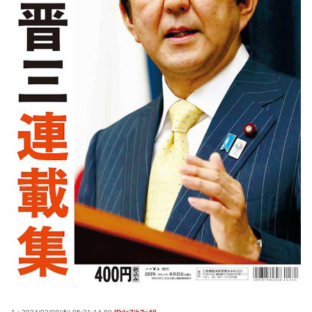
高市早苗さん、憧れのバンドを官邸に招き、自身の
サイン入りドラム・スティックをプレゼントw
若くて美人なママと親友の淫らな行為内容を毎回聞
かされる「女神の加護を受けしママのサーガ」3巻 今
ガチで “ママ” ブーム来てるよな
ポケカ資産が100万円超えた男の子www
【高市動画】こういうオスガキってどうやったら産
まれるの？
中国のメスガキ、民度が終わりすぎてる
Powered by livedoor 相互RSS