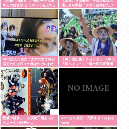
【悲報】AI信者「声優の声を生成
【困惑】岸田健作、中居正広氏の
するのは合法!どうやっても止めら
優しさを回顧「タガメは錆びたジ
れない！ｷｬｷｬ」法務省「普通に権
ャングルジムみたいな味」
利侵害っす」
NPO法人代表女「大学の女子枠が
【甲子園応援】チョンダラーOKに
増えたのは我々の働きかけのおか
「顔ペイント」「郷土民俗変装着
げです！」 女子枠提言の張本人が
等」禁止事項から削除 2025年は
見つかる
注意され決勝戦で取りやめに
親戚の経営してる漬物工場あるか
adhdとの旅行、大変すぎておわる
らニートの奴来いよ
www