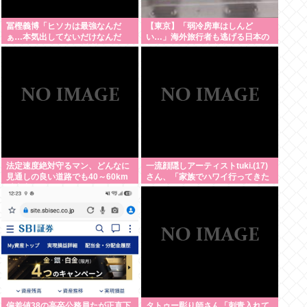
冨樫義博「ヒソカは最強なんだ
【東京】「弱冷房車はしんど
ぁ…本気出してないだけなんだ
い…」海外旅行者も逃げる日本の
ぁ…」 こいつのこの情熱なんな
猛暑、だけど冷房意識は20年前の
の？
まま
法定速度絶対守るマン、どんなに
一流顔隠しアーティストtuki.(17)
見通しの良い道路でも40～60km
さん、「家族でハワイ行ってきた
以上出さない
w」 自己顕示欲がどんどん抑えら
れなくなる
偏差値38の高卒公務員たが正直下
タトゥー彫り師さん「刺青入れて