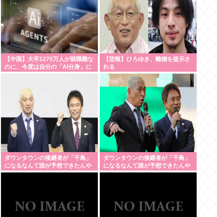
【中国】大卒1270万人が就職難な
【悲報】ひろゆき、離婚を提示さ
のに、今度は自分の「AI分身」に
れる
仕事を奪われる…中国で始まった
「人間蒸留」という絶望
ダウンタウンの後継者が「千鳥」
ダウンタウンの後継者が「千鳥」
になるなんて誰が予想できたんや
になるなんて誰が予想できたんや