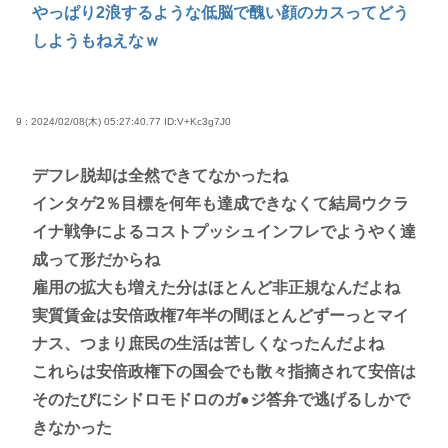
やっぱり2浪するような低脳で醜い顔のカスってどう
しようもねえなｗ
9 : 2024/02/08(木) 05:27:40.77
ID:V+Kc3g7J0
デフレ脱却は全然できてなかったね
インタゲ2％目標を何年も達成できなくて結局ウクラ
イナ戦争によるコストプッシュインフレでようやく達
成って形だからね
雇用の拡大も増えた分はほとんど非正規なんだよね
実質賃金は安倍政権7年半の間ほとんどずーっとマイ
ナス、つまり庶民の生活は苦しくなったんだよね
これらは安倍政権下の国会でも散々指摘されて安倍は
そのたびにシドロモドロのガ●ジ答弁で逃げるしかで
きなかった