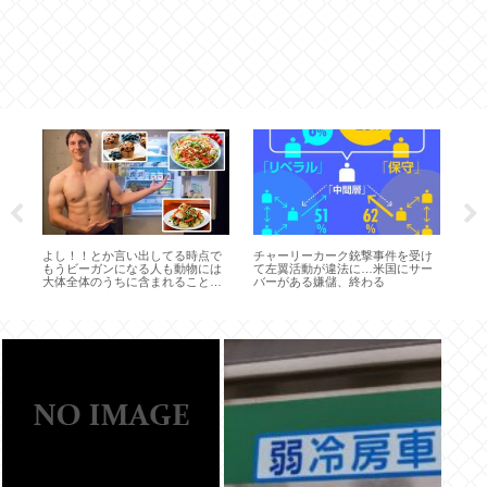
韓
よし！！とか言い出してる時点で
チャーリーカーク銃撃事件を受け
”子
、
もうビーガンになる人も動物には
て左翼活動が違法に…米国にサー
民
ギ
大体全体のうちに含まれることも
バーがある嫌儲、終わる
別
ある。