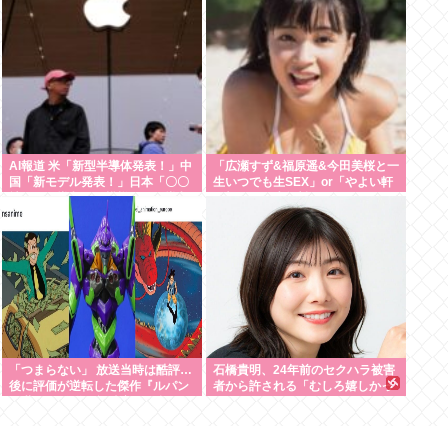
AI報道 米「新型半導体発表！」中
「広瀬すず&福原遥&今田美桜と一
国「新モデル発表！」日本「〇〇
生いつでも生SEX」or「やよい軒
社がAIを導入した模様！AIを導入
&大戸屋 一生無料」www
しました！」 これ
「つまらない」 放送当時は酷評…
石橋貴明、24年前のセクハラ被害
後に評価が逆転した傑作『ルパン
者から許される「むしろ嬉しかっ
三世』 再放送で視聴率30%超え
たんですよ」
誰もが知る名作に