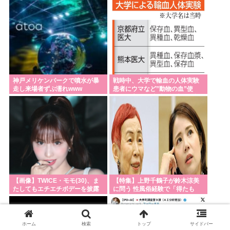
だり続け「精神的に限界」「末
女性
期状態」と話題
神戸メリケンパークで噴水が暴
戦時中、大学で輸血の人体実験
走し来場者ずぶ濡れwww
患者にウマなど”動物の血”使
用、死亡例も 当時の論文を確認
【画像】TWICE・モモ(30)、ま
【特集】上野千鶴子が鈴木涼美
たしてもエチエチボデーを披露
に問う 性風俗経験で「得たも
www
の、失ったもの」
ホーム
検索
トップ
サイドバー