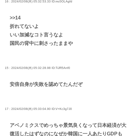
16 : 2024/02/08(木) 05:32:53.33
ID:mc0OLAgfd
>>14
折れてないよ
いい加減なコト言うなよ
国民の背中に刺さったままや
15 : 2024/02/08(木) 05:32:28.98
ID:TiJR5Anf0
安倍自身が失敗を認めてたんだぞ
17 : 2024/02/08(木) 05:33:04.90
ID:V+Kc3g7J0
アベノミクスでめっちゃ景気良くなって日本経済が大
復活したはずなのになぜか韓国に一人あたりGDPも