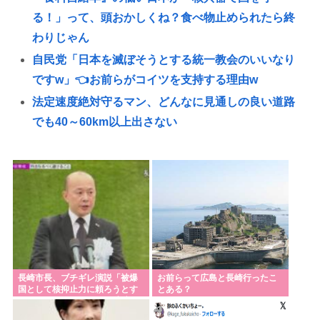
る！」って、頭おかしくね？食べ物止められたら終
わりじゃん
自民党「日本を滅ぼそうとする統一教会のいいなり
ですw」👈お前らがコイツを支持する理由w
法定速度絶対守るマン、どんなに見通しの良い道路
でも40～60km以上出さない
一流顔隠しアーティストtuki.(17)さん、「家族でハワ
イ行ってきたw」👉自己顕示欲がどんどん抑えられ
なくなる
独身ひとり暮らしおじさんがひとりでスシローに来
たよ☺🍣
秋田県県庁の職員、公式オンライン会見で出張先の
ラブホテルでバスローブを着て喫煙しながら登場
長崎市長、ブチギレ演説「被爆
お前らって広島と長崎行ったこ
www
国として核抑止力に頼ろうとす
とある？
るのやめろつってんの 」高市、
靖国のコスプレ禁止てもしかして8月15日に高市早苗
睨みつける