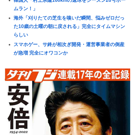
韓国人「村上宗隆160kmの速球をシーズン26号ホー
ムラン！」
海外「刈りたての芝生を嗅いだ瞬間、悩みゼロだっ
た10歳の土曜の朝に戻される」完全にタイムマシン
らしい
スマホゲー、サ終が相次ぎ開発・運営事業者の倒産
が急増 完全にオワコンか
長崎の語り部のお爺ちゃん(84)、学生に『日本も核武
装が必要』と言われびっくり
日本人艦これ絵師、AI絵だと誹謗中傷され筆を折っ
てしまう😭😭
米津玄師さん、絵はプロレベルだった！！！
韓国人「日本人女性逮捕！ソウルで夜中一人ゴルフ
クラブ振り回し暴れた理由」
70過ぎてからドラクエ10を始めたおじさん、急逝し
たせいで娘に色々開示されてしまう