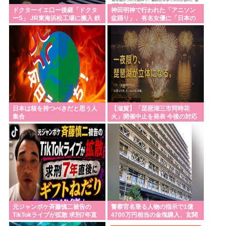
ドクターイエ口ー後継「ドクタ
神田明神で行われた「アニソン
ーS」 JR東海浜松工場に搬入 鉄
盆踊り」、有名女優に「日本の
道ファン注目
品格が落ちた」と酷評される…
日本は核を持つべきだと思う人
【滋賀】「琵琶湖三市同時花
集合
火」開催中止を発表 今後の対応
は「法的専門家への相談を行い
ながら」3市が関与否定
元ジャンポケ斉藤慎二被告の
警察官名乗る人物の指示で1億
TikTokライブが拡散 求刑7年直
4700万円相当の金塊購入、玄関
後にうつろな目で高額ギフトね
先に置き盗まれる…埼玉の89歳