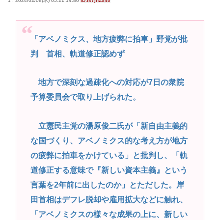
1 : 2024/02/08(木) 05:21:14.80
ID:Is7jhZx40
「アベノミクス、地方疲弊に拍車」野党が批
判 首相、軌道修正認めず
地方で深刻な過疎化への対応が7日の衆院
予算委員会で取り上げられた。
立憲民主党の湯原俊二氏が「新自由主義的
な国づくり、アベノミクス的な考え方が地方
の疲弊に拍車をかけている」と批判し、「軌
道修正する意味で『新しい資本主義』という
言葉を2年前に出したのか」とただした。岸
田首相はデフレ脱却や雇用拡大などに触れ、
「アベノミクスの様々な成果の上に、新しい