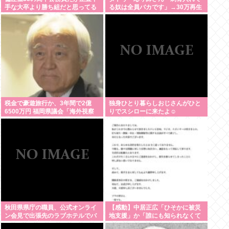
手な大卒より勝ち組だと思ってる
る奴は全員バカです」→30万再生
www
税金で豪遊旅行か、3年間で2億
独身ひとり暮らしおじさんがひと
6500万円 福岡県議会「海外視察
りでスシローに来たよ☺
費」公表、ありがとう自民党
秋田県県庁の職員、公式オンライ
【感動】中居正広「ひそかに被災
ン会見で出張先のラブホテルでバ
地支援」か「誰にも知られなくて
スローブを着て喫煙しながら登場
いい」