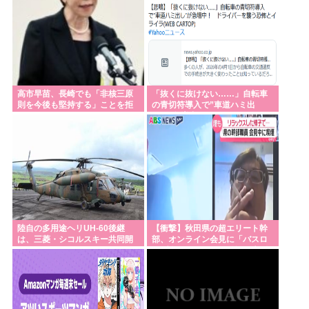
が参拝することへの布石か？そらコスプレした馬鹿
がいたら絵にならないしな
【サッカー】アルゼンチン代表メッシの父親ホルヘ
さん、68歳で死去
中国系住民を同化させたタイとは正反対…ベトナム
高市早苗、長崎でも「非核三原
「抜くに抜けない……」自転車
則を今後も堅持する」ことを拒
の青切符導入で”車道ハミ出
が非難されても「華僑100万人」を国外追放したワケ
否
し”が急増中
日本列島さん、人間が住めるエリアの少なさが流石
に厳しいwww
『サンモニ』 膳場貴子アナ「核兵器のない世界…現
実はどうなのでしょう」 長崎への原爆投下から81年
の日に
陸自の多用途ヘリUH-60後継
【衝撃】秋田県の超エリート幹
鯖、高騰。輸入鯖も高騰で加工業者の約2割が倒産廃
は、三菱・シコルスキー共同開
部、オンライン会見に「バスロ
発に？！
ーブ姿＋タバコ」で登場し大問
業 もう大衆魚から高級魚へ…
題に
普通の日本人「岸田と石破が日本を壊した！岸田と
石破が悪い！」