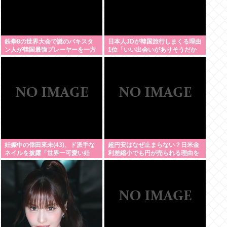
鉄拳8の世界大会で謎のパキスタ
日本人JDが韓国旅行しまくる理由
ン人が韓国最強プレーヤーを一方
1位「いい出会いがありそうだか
的にボコして約5000万円ゲット
ら」
妊娠中の倖田來未(43)、ド派手な
超円安はなぜ止まらない？日米金
ネイルを披露「世界一可愛い妊
利差縮小でも円が売られる理由を
婦」と称賛の声
初心者向けに解説