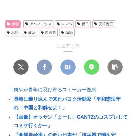
嫌儲
アベノミクス
レスバ
反日
安倍晋三
思想
政治
自民党
議論
シェアする
爽やか青年に忍び寄るストーカー疑惑
長崎に乗り込んで来たパヨク活動家「平和憲法守
れ！中国と和解せよ！」
【画像】オッサン「よーし、GANTZのコスプレして
コミケ行くかー」
『食料自給率』の低い日本が「核兵器で国を守