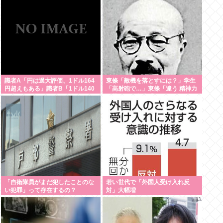
www
識者A「円は過大評価、1ドル164
東條「敵機を落とすには？」学生
円超えもある」識者B「1ドル140
「高射砲で…」東條「違う 精神力
円台もある」どっちなの
で落とせ」学生「 」
「自衛隊員がまだ犯したことのな
若い世代で「外国人受け入れ反
い犯罪」って存在するの？
対」大幅増