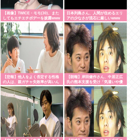
【画像】TWICE・モモ(30)、また
日本列島さん、人間が住めるエリ
してもエチエチボデーを披露www
アの少なさが流石に厳しいwww
【悲報】他人をよく否定する性格
【朗報】岸田健作さん、中居正広
の人は、親ガチャ失敗率が高いん
氏の熊本支援を受け「気遣いや優
だって・・・・・・・・・
しさがハンパじゃな
い」・・・・・・・・・