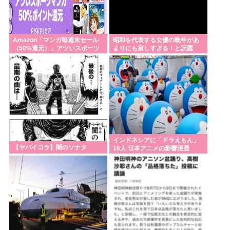
Powered by livedoor 相互RSS
Amazon「マンガ毎週末セール
昭和を代表する女優の晩年があ
（50%還元）」アツいスポーツ
まりにも寂しすぎる！と話題
マンガ祭り最終日到来！！！
に、自身の子供を餓死する寸前
までネグレクトした
インドネシアに「ドラえもん」
【ヤバイコラ】闇のソナタ
16人 日本アニメの影響浸透