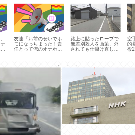
員、
友達「お前のせいでホ
路上に貼ったロープで
空
ロナ
モになっちまった！責
無差別殺人を画策、外
的
正な
任とって俺のオナホに
されても仕掛け直し、
役
返還
なれ！」
転倒を確認し逃走→執
案
行猶予で済む
質