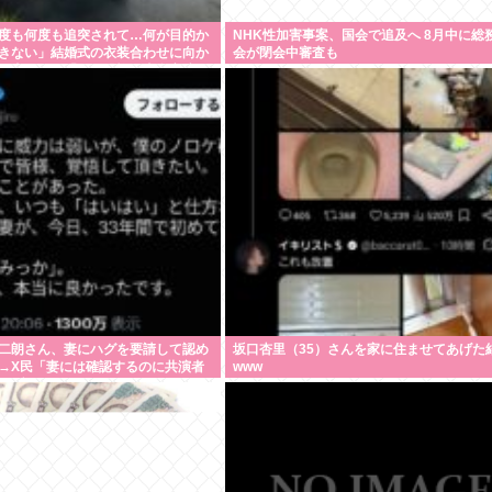
度も何度も追突されて…何が目的か
NHK性加害事案、国会で追及へ 8月中に総
きない」結婚式の衣装合わせに向か
会が閉会中審査も
が直面した「死の恐怖」東名高速で
キロの追突
二朗さん、妻にハグを要請して認め
坂口杏里（35）さんを家に住ませてあげた
→X民「妻には確認するのに共演者
www
リブなの？」