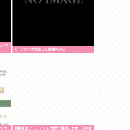
こいつ
X「アスペの検査した結果www」
170
韓国音楽アーティスト 世界で通用します。日本音