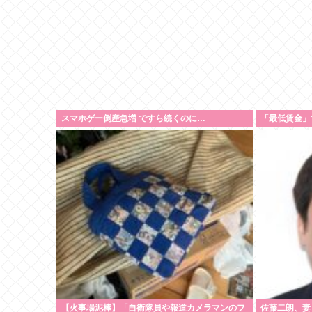
スマホゲー倒産急増 ですら続くのに…
「最低賃金」
【火事場泥棒】「自衛隊員や報道カメラマンのフ
佐藤二朗、妻