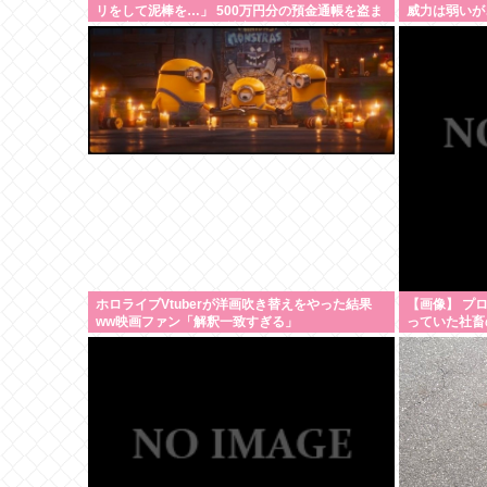
リをして泥棒を…」 500万円分の預金通帳を盗ま
威力は弱いが
れた高齢女性が明かす被害 「外出が怖くなり、避
難所にも行けない」
ホロライブVtuberが洋画吹き替えをやった結果
【画像】 プ
ww映画ファン「解釈一致すぎる」
っていた社畜