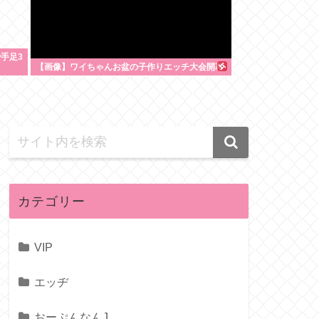
手足3
【画像】ワイちゃんお盆の子作りエッチ大会開幕
カテゴリー
VIP
エッヂ
おーぷんなんJ