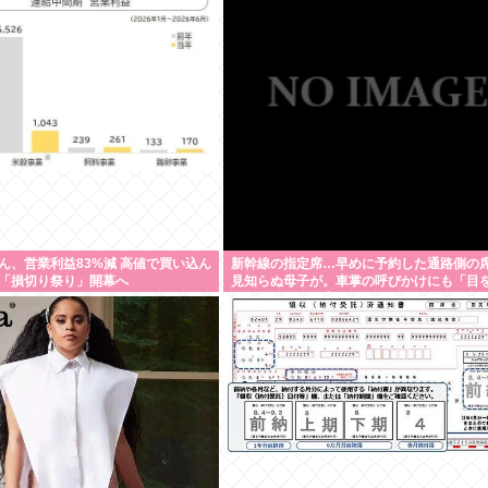
ん、営業利益83%減 高値で買い込ん
新幹線の指定席…早めに予約した通路側の
「損切り祭り」開幕へ
見知らぬ母子が。車掌の呼びかけにも「目
て無視」して居座られました。無理やり奪
席は、結局“やったもん勝ち”になってしま
しょうか？ 8/7