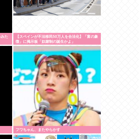
いみた
【スペインが不法移民50万人を合法化】「富の象
徴」に掲示板「奴隷制の誕生かよ」
フワちゃん、またやらかす