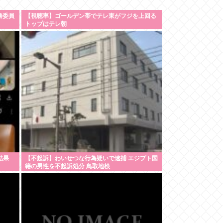
務委員
【視聴率】ゴールデン帯でテレ東がフジを上回る
トップはテレ朝
結果
【不起訴】わいせつな行為疑いで逮捕 エジプト国
籍の男性を不起訴処分 鳥取地検