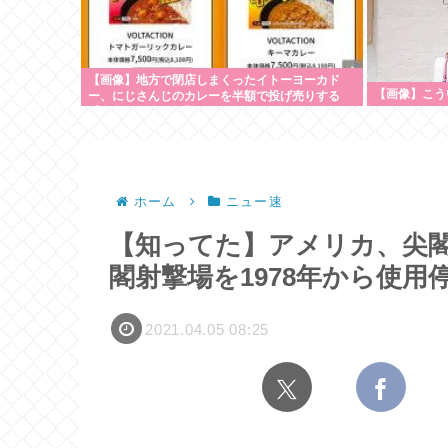
【画像】地方で閉店しまくったイトーヨーカド
【画像】こう
ー、にじさんじのカレーを半額で投げ売りする
【仕入れ担当無能】
ホーム
ニュー速
【知ってた】アメリカ、尖
閣射撃場を1978年から使用
2021.04.05 08:25