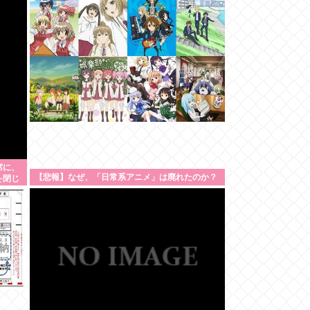
席に、
【悲報】なぜ、「日常系アニメ」は廃れたのか？
を閉じ
われた
うので