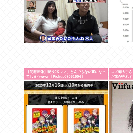
【朗報画像】現役JKママ、とんでもない事になっ
コメ卸大手さ
てしまうwww 【Pickup07091604】
だ米が売れず