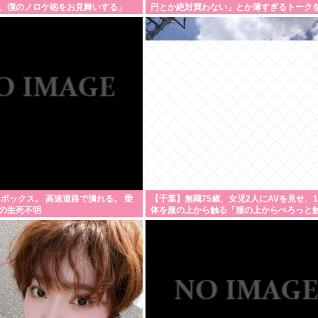
、僕のノロケ砲をお見舞いする」
円とか絶対買わない」とか薄すぎるトーク
してしまう
ロボックス。 高速道路で潰れる。 乗
【千葉】無職75歳、女児2人にAVを見せ、
の生死不明
体を服の上から触る「服の上からぺろっと
と思う」