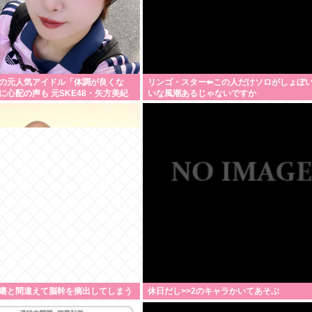
の元人気アイドル「体調が良くな
リンゴ・スター⬅︎この人だけソロがしょぼ
に心配の声も 元SKE48・矢方美紀
いな風潮あるじゃないですか
に」「しっかり休んで」ファン
瘍と間違えて脳幹を摘出してしまう
休日だし>>2のキャラかいてあそぶ