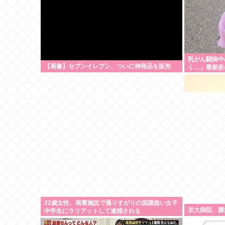
乳がん闘病中
【画像】セブンイレブン、ついに神商品を販売
く…」最新姿
に「無理せず
22歳女性、商業施設で通りすがりの面識無い女子
京大病院、腫
中学生にラリアットして逮捕される