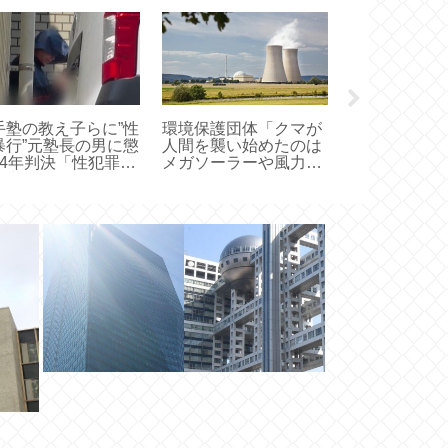
手塾の教え子らに”性
環境保護団体「クマが
【正論】鳩山
暴行”元塾長の男に懲
人間を襲い始めたのは
「中国が和平
24年判決「性犯罪事
メガソーラーや風力発
け世界がひと
の中でも格別に悪
電のせい」やはり原発
うという瞬間
」福岡地裁
しかないようだな！
クライナ訪問
のか」