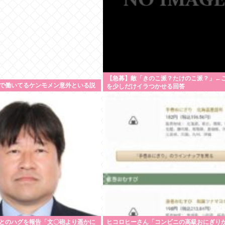
【急募】敵「きのこ派？たけのこ派？」←
で働いてるケンモメン意外といる説
を少しだけイラつかせる回答
とのハグを報告「文〇砲より遥かに
ヒコロヒーさん「コンビニの高級おにぎりが