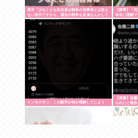
高市「少なくとも私自身は戦争の当事者とは言え
【静岡】「何
ない世代ですから、過去の戦争を反省なんかして
本当に理解で
おりませんし、反省を求められるいわれもない」
っていた夫婦
続いた約1.7
【画像】佐藤
ケンモジサン、この数字が何か理解してしまう
られたと報告
にはなぜアド