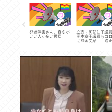
海外旅行しな
発達障害さん、容姿が
立憲・阿部知子議
のではなく円
いい人が多い模様
岡本章子議員もコ
で出来なくな
助成金受給 「適
受給だと考えるが
する」