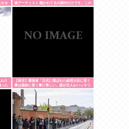
をかま
楽アーティスト 聴かれてるの国内だけです。この
違いは一体何なの？
1人の
【高市】愛国者「正式に選ばれた総理大臣に背く
触った
事は国体に背く事に等しい。誰が主人かハッキリ
させるべき」