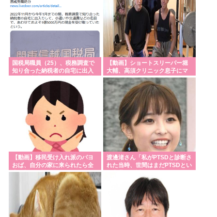
国税局職員（25）、税務調査で
【動画】ショートスリーパー堀
知り合った納税者の自宅に出入
大輔、高須クリニック息子にマ
りしお小遣い1億5000万円頂戴
ジギレ！怖すぎると話題に
するwww
【動画】移民受け入れ派のパヨ
渡邊渚さん「私がPTSDと診断さ
おば、自分の家に来られたら全
れた当時、世間はまだPTSDとい
力で拒否るｗｗｗｗｗｗｗｗｗ
う言葉は浸透されていませんで
ｗｗｗ
した」