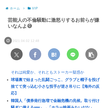
ホーム
VIP
芸能人の不倫騒動に激怒りするお前らが嫌
いなんよ😅
2021.04.02 12:48
それは純愛か、それともストーカー疑惑か
球場裏で始まった乱闘ごっこ、グラブと帽子を投げ
捨てて突っ込む小さな投手が逆さ吊りに【海外の反
応】
韓国人「債券発行急増で金融危機の兆候。取り付け
騒ぎに備えろww」→「ホラー映画みたいだな」