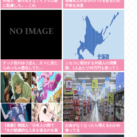
外国人「豚汁出すな！イスラム教
高橋名人が左手のバネを取るため
に配慮しろ」←これ
手術を決意
チック症のゆうぽん、久々に見た
ニセコに宿泊する外国人の消費
らめっちゃ悪化してた…
額、1人あたり58万円も使ってく
れることが判明。日本人の4.6倍
【画像】韓国人「日本人の間で
お金がなくなったら増えるわかめ
『女が破滅的な人生を送るのを楽
食ってる
しむ陰湿な趣味』が流行ってい