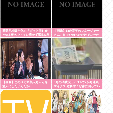
避難所地獄と化す「ずっと同じ食
【画像】仙台育英のマネージャー
べ物&断水でトイレ流せず悪臭&床
さん、首をひねっただけでなぜか
に直接就寝&コロナ感染」
ウインクしたことにされてしまう
www
【画像】このメガネ美人ちゃんを
6月の消費支出-3.3%で7か月連続
愛人にしたいんだが…
マイナス 総務省「貯蓄に回ってい
る可能性」