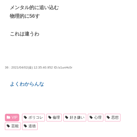
メンタル的に追い込む
物理的に56す
これは違うわ
36 : 2021/04/02(金) 12:35:40.952
ID:/z1unHc0r
よくわからんな
VIP
ポリコレ
倫理
好き嫌い
心理
思想
芸能
道徳