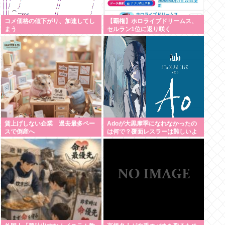
コメ価格の値下がり、加速してし
【覇権】ホロライブドリームス、
まう
セルラン1位に返り咲く
WIWIWIWIWIWIWIWIWIWIWIWIWI
WIWIWIWIWI
賃上げしない企業 過去最多ペー
Adoが大黒摩季になれなかったの
スで倒産へ
は何で？覆面レスラーは難しいよ
ね