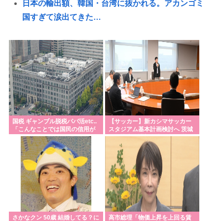
日本の輸出額、韓国・台湾に抜かれる。アカンゴミ
国すぎて涙出てきた…
埼玉県知事選挙、戸田市議の河合悠祐さんが出馬へ
立候補の表明は1人目:東京新聞
奈須きのこさん、円形脱毛症になっていた…
【高市朗報】日本の自殺者数、無茶苦茶減って史上
初の2万人割れ。無茶苦茶生きやすい国になってる件
www
「核兵器をなくすキーワードは『人間らしさ』」 ピ
国税 ギャンブル脱税パパ活etc..
【サッカー】新カシマサッカー
「こんなことでは国民の信用が
スタジアム基本計画検討へ 茨城
ースボート畠山澄子さんが語った、核のある世界を
なくなってしまう」
県有識者会議初会合 公設民営で
整備方針
変えるために
水道水を飲むの止めた結果⋯
米国雇用統計、非農業部門雇用者数 (前月比)結果:-2.3
万人予想:+8.0万人、失業率結果:+4.1%予想:+4.2%、
9月利下げか
さかなクン 50歳 結婚してる？に
高市総理「物価上昇を上回る賃