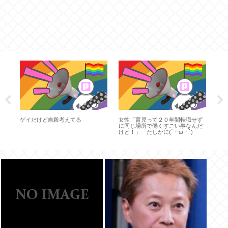
落
ス
う
ゲイだけど自殺考えてる
女性「育児って２０年間転職せず
に同じ場所で働くすごい事なんだ
けど！」 たしかに(´・ω・`)