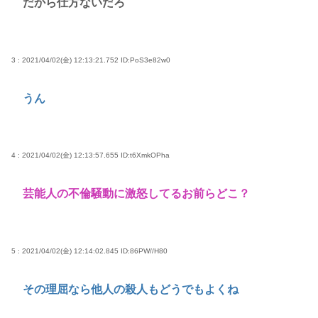
だから仕方ないだろ
まだ現役なの凄いよな。今の歌手が30年後にやれて
るだろうか？」
女子高生がプロ野球選手を目指す漫画、ついに発見
3 : 2021/04/02(金) 12:13:21.752
ID:PoS3e82w0
される その名も「ゆーあーすらっがー」
うん
高市早苗さん、憧れのバンドを官邸に招き、自身の
サイン入りドラム・スティックをプレゼントw
若くて美人なママと親友の淫らな行為内容を毎回聞
4 : 2021/04/02(金) 12:13:57.655
ID:t6XmkOPha
かされる「女神の加護を受けしママのサーガ」3巻 今
ガチで “ママ” ブーム来てるよな
芸能人の不倫騒動に激怒してるお前らどこ？
ポケカ資産が100万円超えた男の子www
【高市動画】こういうオスガキってどうやったら産
まれるの？
5 : 2021/04/02(金) 12:14:02.845
ID:86PW//H80
中国のメスガキ、民度が終わりすぎてる
その理屈なら他人の殺人もどうでもよくね
Powered by livedoor 相互RSS