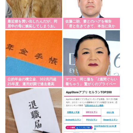
最近猫を買い出したんだが、同
佐藤二朗、妻とのハグを報告
居中の母に嫉妬してしまうお。
「君と生きてきて、本当に良か
【再】
った」「文〇砲より遥かに威力
は弱いが、僕のノロケ砲をお見
舞いする」
公的年金の積立金、302兆円超
マツコ、同じ服を「2週間ぐらい
25年度、運用好調で過去最高
着ちゃう」 驚がくのプライベー
ト 理由を激白