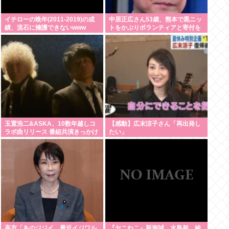
イチローの晩年(2011-2019)の成
中居正広さん53歳、熊本で黒ニッ
績、流石に擁護できないwww
トをかぶりボランティアと寄付を
している模様
玉置浩二&ASKA、10数年越しコ
【感動】広末涼子さん「再出発し
ラボ曲リリース 番組共演きっかけ
たい」
で実現…同い年盟友の完全合作
高市「あのジジイ、最近イジワル
『ヤニねこ』新海誠、水島努、綾