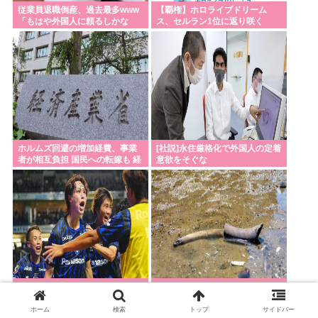
従業員退職倒産、過去最多www
【覇権】ホロライブドリーム
「もはや外国人に頼るしかな
ス、セルラン1位に返り咲く
い」
WIWIWIWIWIWIWIWIWIWIWIWI
WIWIWIWIWIWI
ホルムズ回避の増加経費、事業
[社説]永住厳格化で外国人の定着
者が相互負担 国民への転嫁も 経
意欲をそぐな
産省部会が制度案
【サッカー】G大阪が浦和に大逆
記録的猛暑の欧州。ドナウ川の
転勝利 終盤に4ゴール波乱の展
水位が低下し、マンモスの骨や
開…サヴィオ退場など警告5枚で
沈没したドイツ軍の戦艦が姿を
ホーム
検索
トップ
サイドバー