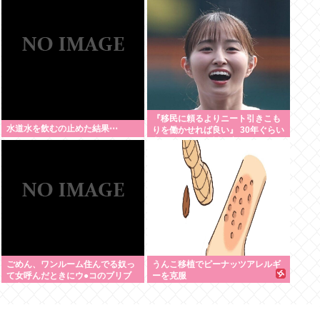
る」119万バズ【HotTweets】
『移民に頼るよりニート引きこも
水道水を飲むの止めた結果⋯
りを働かせれば良い』 30年ぐらい
言ってるけど絶対に実現しない理
由www
ごめん、ワンルーム住んでる奴っ
うんこ移植でピーナッツアレルギ
て女呼んだときにウ●コのブリブ
ーを克服
リ音どうしてんの？？