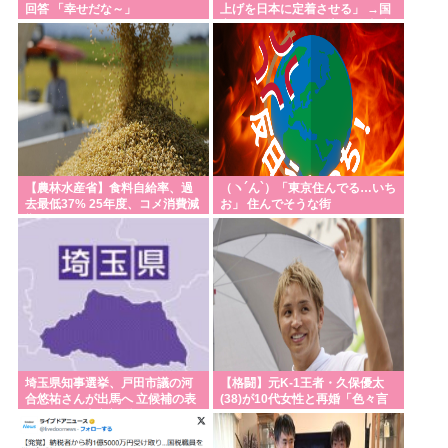
【熊本地震】避難者の食生活、改善急務=調理できず
回答 「幸せだな～」
上げを日本に定着させる」 →国
家公務員月給3.51%増へ 人事院
「パン飽き飽き」-断水なお3万戸超
の勧告を受け
【サッカー】スペイン代表MFロドリ、レアル入り目
前から一転、バルサ加入へ 現地メディア伝える 4年
契約で年俸55億円準備
Powered by livedoor 相互RSS
【農林水産省】食料自給率、過
（ヽ´ん`）「東京住んでる…いち
去最低37% 25年度、コメ消費減
お」 住んでそうな街
響く
埼玉県知事選挙、戸田市議の河
【格闘】元K-1王者・久保優太
合悠祐さんが出馬へ 立候補の表
(38)が10代女性と再婚「色々言
明は1人目:東京新聞
われそうですが…」