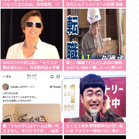
になってきたわね」高市政権、つ
辻行人らクリエイターが絶賛 過激
いに麻生切り！嫌儲はどっちにつ
描写はBPOでも議論に
くの
GACKTや小沢仁志に「セリフが
新しい職場でだんだん自分の無能
聞き取れない」 日本語作品を字幕
さがバレ始めて優しかった周りの
で見る人が増えている背景
人たちが徐々に冷たくなっていく
時ってゾクゾクするよな
親「うちの子にはゲームは買い与
たくろう赤木 野球部時代の苦い思
えません。本だけで十分」→結果
い出 マネジャー降格の日に母が…
「何も言えなくて」