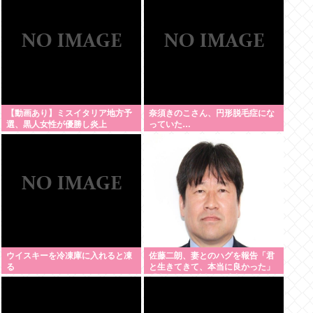
【動画あり】ミスイタリア地方予
奈須きのこさん、円形脱毛症にな
選、黒人女性が優勝し炎上
っていた…
ウイスキーを冷凍庫に入れると凍
佐藤二朗、妻とのハグを報告「君
る
と生きてきて、本当に良かった」
「文〇砲より遥かに威力は弱い
が、僕のノロケ砲をお見舞いす
る」