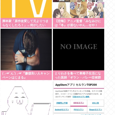
脚本家「原作改変して元よりつま
【悲報】アニメ監督「みなみけに
らなくしたろ！」←何がしたい
は『冬』が居ないやん…せや！
の？
『冬』の末っ子をアニメオリジナ
ルで出そ！」
(╭☞´ん`)╭☞『嫌儲良い人キャン
とりわさを食べて車椅子生活にな
ペーンはじまる』
った医師「ギラン・バレー症候群
になって本当に絶望。死んだ方が
良かったと思った」