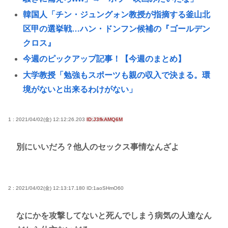
韓国人「チン・ジュングォン教授が指摘する釜山北
区甲の選挙戦…ハン・ドンフン候補の『ゴールデン
クロス』
今週のピックアップ記事！【今週のまとめ】
大学教授「勉強もスポーツも親の収入で決まる。環
境がないと出来るわけがない」
韓国人「AI生成コンテンツ、なぜこんなものを作
る？」現実と仮想の境界が曖昧に…海外メディアも
1 : 2021/04/02(金) 12:12:26.203
ID:J3fkAMQ6M
指摘
別にいいだろ？他人のセックス事情なんざよ
Every Little Thingがデビュー30周年で楽曲人気投票
サイトを開設 俺はもちろんFace the Changeに入れ
てきたぞ
2 : 2021/04/02(金) 12:13:17.180
ID:1aoSHmO60
【大甲子園】被災地熊本県が涙 初出場の熊本代表有
明高校、京都立命館に9回裏2アウトから逆転勝利
なにかを攻撃してないと死んでしまう病気の人達なん
X「B’z、ミスチル、サザン、ドリカム、スピッツが