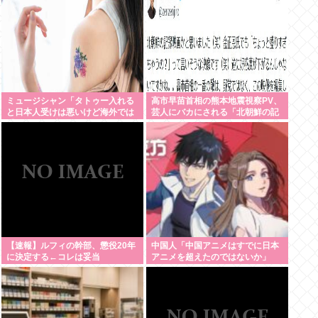
ミュージシャン「タトゥー入れる
高市早苗首相の熊本地震視察PV、
と日本人受けは悪いけど海外では
芸人にバカにされる「北朝鮮の記
『Cool!』と言われる
録映画かと思った。金正恩ですら
盛りすぎって言うぞ」
【速報】ルフィの幹部、懲役20年
中国人「中国アニメはすでに日本
に決定する←コレは妥当
アニメを超えたのではないか」
か？？？？？？？