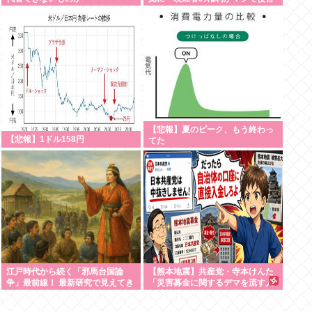
されてる」
【悲報】夏のピーク、もう終わっ
【悲報】1ドル158円
てた
江戸時代から続く「邪馬台国論
【熊本地震】共産党・寺本けんた
争」最前線！ 最新研究で見えてき
「災害募金に関するデマを流す人
た「卑弥呼の国」の有力説 #歴史
は被災地への支援を妨害している
ことを自覚してください」 ネット