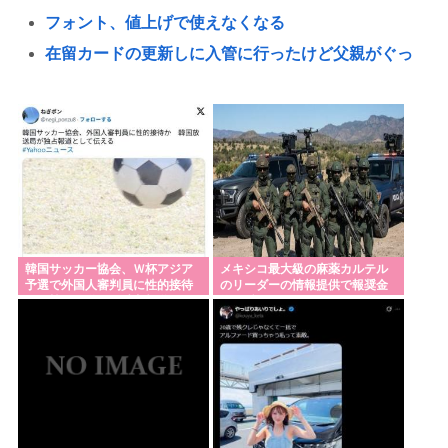
フォント、値上げで使えなくなる
在留カードの更新しに入管に行ったけど父親がぐっ
たいしててこわい要介護3
？？早？「障がい者、排除するわよ！」日本、遂に
障がい者排除の為に動き出す。
江別大学生暴行死 “主犯格”の特定少年・川口侑斗被
告に「無期懲役」の判決 当時17歳少年に「懲役30
年」の判決
トランプ氏、「出産旅行」禁じる大統領令 米国籍取
韓国サッカー協会、Ｗ杯アジア
メキシコ最大級の麻薬カルテル
予選で外国人審判員に性的接待
のリーダーの情報提供で報奨金
得を目的とした中国人らの渡米を問題視
か…韓国放送局が独占報道
約39億円！
安倍晋三がお盆で帰ってくる時に乗ってそうなもの
経済大国の日本、世界に売るものがなさすぎて史上
初めて韓国台湾に輸出額抜かされ置いてけぼりwww
熊本地震で居酒屋から温泉が湧き出るwww
アメリカ、AIで教員を廃止ww授業は1日2時間、「盛