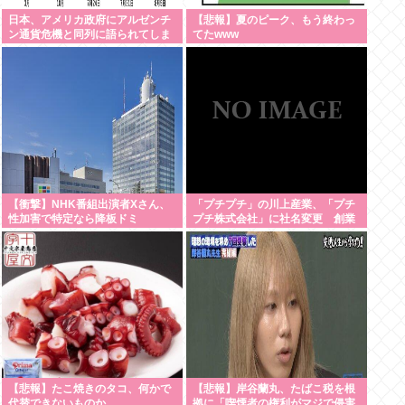
日本、アメリカ政府にアルゼンチ
【悲報】夏のピーク、もう終わっ
ン通貨危機と同列に語られてしま
てたwww
うwwwもうすでに158円に戻る
【衝撃】NHK番組出演者Xさん、
「プチプチ」の川上産業、「プチ
性加害で特定なら降板ドミ
プチ株式会社」に社名変更 創業
ノ・・・・・・・・・
58年で [8/7]
【悲報】たこ焼きのタコ、何かで
【悲報】岸谷蘭丸、たばこ税を根
代替できないものか
拠に「喫煙者の権利がマジで侵害