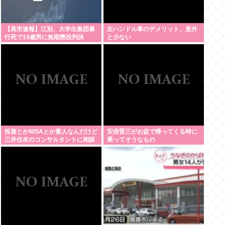
【高市速報】江別、大学生集団暴
左ハンドル車のデメリット、意外
行死で19歳男に無期懲役判決
と少ない
投資とかNISAとか素人なんだけど
安倍晋三がお盆で帰ってくる時に
三井住友のコンサルタントに相談
乗ってそうなもの
した方がいいのか？