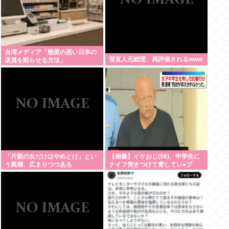
台湾メディア「態度の悪い日本の
菅直人元総理、再評価されるwww
店員を黙らせる方法」
「片親の女だけはやめとけ」とい
【画像】イケおじ(56)、中学生に
う風潮、広まりつつある
ナイフ突きつけて脅してレ●プ
www