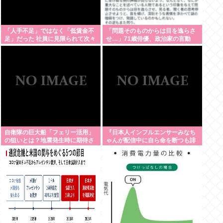
「人手不足」ではなく「低賃金不
「問題そのものからは目を逸らさ
足」だった 社員に見限られて次々
せ…」71歳俳優、政治家の言動
と倒産する企業が過去最多 給与ア
「非常に参考になる」 佐野史郎
ップが大嘘の現実
自衛隊の巨大船「フェリー活用」
『日本人インフルエンサーみなち
の狙いとは？地震発生時に期待さ
ゃんが配信中に自ら命を断つも誹
れる役割を解説
謗中傷したお前たちは哀しき獣な
件』