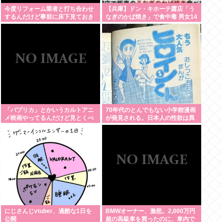
今度リフォーム業者と打ち合わせ
【兵庫】ドン・キホーテ露店「う
するんだけど事前に床下見ておき
なぎのかば焼き」で食中毒 男女14
たいって言われたんだけどそうい
人が発熱や腹痛など訴え…サルモ
うものなの？
ネラ属の菌検出
「パプリカ」とかいうカルトアニ
70年代のとんでもない小学館漫画
メ映画やってるんだけど見とくべ
が発見される。日本人の性欲は異
き？
常
にじさんじvtuber、過酷な1日を
BMWオーナー、激怒。2,000万円
公開
超の高級車を買ったのに、車内で