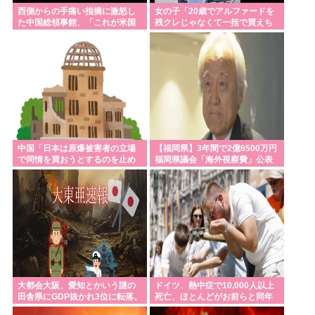
西側からの手痛い指摘に激怒し
女の子「20歳でアルファードを
り上げ役」の大人が褒めてやる気を伸ばし学力大幅
た中国総領事館、「これが米国
残クレじゃなくて一括で買えち
アップ
人Youtuberが紹介する本当の中
ゃう私って素敵」
国だ」と
何故ネットには日本の滅亡を強く願う奴が多いの？
パヨク集団によるムカデ行進@広島
Powered by livedoor 相互RSS
中国「日本は原爆被害者の立場
【福岡県】3年間で2億6500万円
で同情を買おうとするのを止め
福岡県議会「海外視察費」公表
ろ」
大都会大阪、愛知とかいう謎の
ドイツ、熱中症で10,000人以上
田舎県にGDP抜かれ3位に転落。
死亡、ほとんどがお前らと同年
維新のお陰で潤ってるはずじ
代で若者は元気