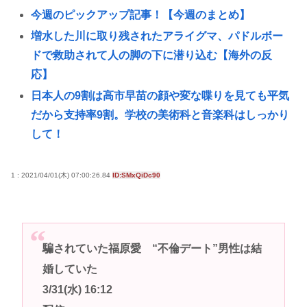
今週のピックアップ記事！【今週のまとめ】
増水した川に取り残されたアライグマ、パドルボー
ドで救助されて人の脚の下に潜り込む【海外の反
応】
日本人の9割は高市早苗の顔や変な喋りを見ても平気
だから支持率9割。学校の美術科と音楽科はしっかり
して！
韓国人「40代医師がビットコイン投資で大損？…
『作り話だろ』とツッコミ殺到」
1 : 2021/04/01(木) 07:00:26.84
ID:SMxQiDc90
障害年金受給大学生ワイ、就活や院試に必死な同期
を高みの見物www
NIKKEにペルソナが参戦か！？😲
騙されていた福原愛 “不倫デート”男性は結
【画像】最近のJKダンス部、迫力がすごい💃
婚していた
中学生「嫌儲では大卒が貧乏で、高卒が金持ちが多
3/31(水) 16:12
い 無能な大卒の集まりw」エックスで一万いいね