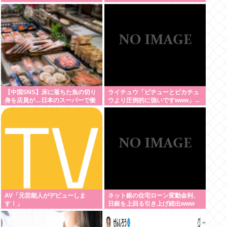
スパイダーマンCMの視聴を強制
されてしまう。
【中国SNS】床に落ちた魚の切り
ライチュウ「ピチューとピカチュ
身を店員が…日本のスーパーで衝
ウより圧倒的に強いですwww」←
撃=中国ネット「精神が崩壊」
こいつが不人気な理由
「普通じゃない？」
AV「元芸能人がデビューしま
ネット銀の住宅ローン変動金利、
す！」
日銀を上回る引き上げ続出www