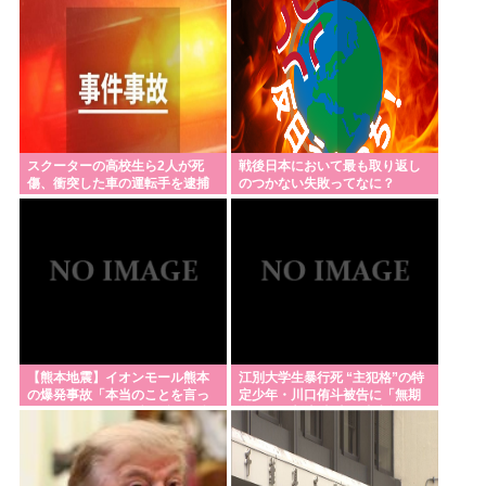
ゃ？
スクーターの高校生ら2人が死
戦後日本において最も取り返し
傷、衝突した車の運転手を逮捕
のつかない失敗ってなに？
【熊本地震】イオンモール熊本
江別大学生暴行死 “主犯格”の特
の爆発事故「本当のことを言っ
定少年・川口侑斗被告に「無期
てほしいですね。隠さずに」遺
懲役」の判決 当時17歳少年に
族語る
「懲役30年」の判決