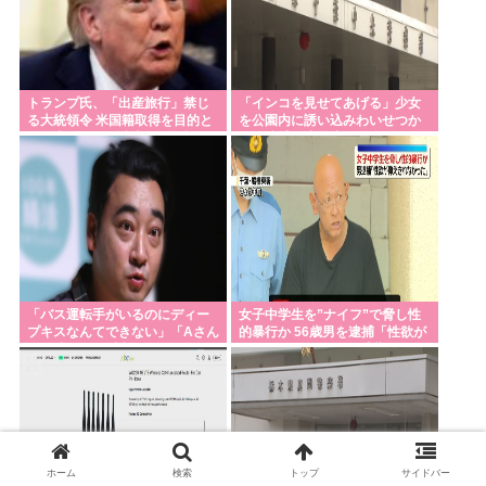
トランプ氏、「出産旅行」禁じ
「インコを見せてあげる」少女
る大統領令 米国籍取得を目的と
を公園内に誘い込みわいせつか
した中国人らの渡米を問題視
男を逮捕。小学生2人に見せて触
らせる
「バス運転手がいるのにディー
女子中学生を”ナイフ”で脅し性
プキスなんてできない」「Aさん
的暴行か 56歳男を逮捕「性欲が
の供述には矛盾点」元ジャンポ
抑えきれなかった」 千葉
ケ斉藤慎二側が主張した「同意
があった」理由
ホーム
検索
トップ
サイドバー