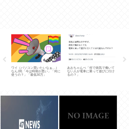
に反
ワイ（パソコン買いたいなぁ…）
あおちゃんぺ「何で病気で働いて
生
なんJ民「今は時期が悪い」「何に
ない人が電車に乗って遊びに行け
と
使うの？」「最低30万」
るの？」