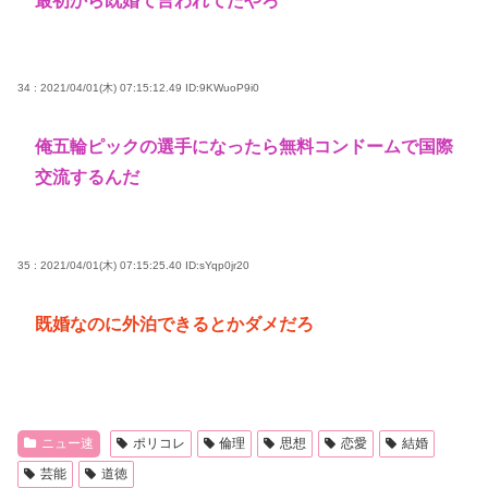
最初から既婚て言われてたやろ
34 : 2021/04/01(木) 07:15:12.49
ID:9KWuoP9i0
俺五輪ピックの選手になったら無料コンドームで国際
交流するんだ
35 : 2021/04/01(木) 07:15:25.40
ID:sYqp0jr20
既婚なのに外泊できるとかダメだろ
ニュー速
ポリコレ
倫理
思想
恋愛
結婚
芸能
道徳