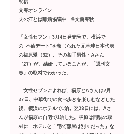
配信
高市早苗さん、憧れのバンドを官邸に招き、自身の
文春オンライン
サイン入りドラム・スティックをプレゼントw
夫の江とは離婚協議中 ©文藝春秋
若くて美人なママと親友の淫らな行為内容を毎回聞
かされる「女神の加護を受けしママのサーガ」3巻 今
「女性セブン」3月4日発売号で、横浜で
ガチで “ママ” ブーム来てるよな
の“不倫デート”を報じられた元卓球日本代表
ポケカ資産が100万円超えた男の子www
の福原愛（32）。その相手男性・Aさん
【高市動画】こういうオスガキってどうやったら産
（27）が、結婚していることが、「週刊文
まれるの？
春」の取材でわかった。
中国のメスガキ、民度が終わりすぎてる
女性セブンによれば、福原とAさんは2月
Powered by livedoor 相互RSS
27日、中華街での食べ歩きを楽しむなどした
後、横浜のホテルで1泊。翌28日には、Aさ
んが福原の自宅で1泊した。福原は同誌の取
材に「ホテルと自宅で部屋は別々だった」な