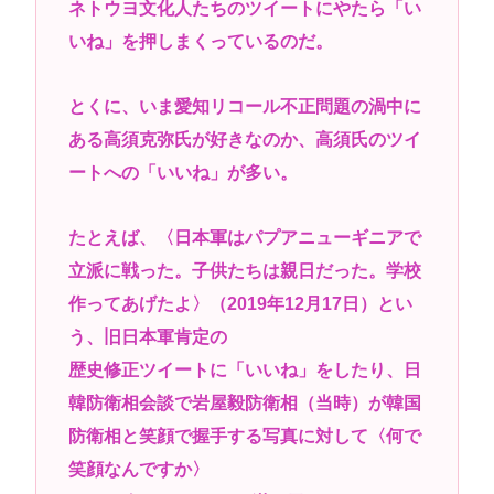
ネトウヨ文化人たちのツイートにやたら「い
マーベルの新作格ゲー、俺ちゃんことデッドプール
いね」を押しまくっているのだ。
(CV子安武人)が安定のやりたい放題で話題に
最近のJKってマジですぐヤレるな。頭おかしいんじ
とくに、いま愛知リコール不正問題の渦中に
ゃないの
ある高須克弥氏が好きなのか、高須氏のツイ
高市早苗さん、憧れのバンドを官邸に招き、自身の
ートへの「いいね」が多い。
サイン入りドラム・スティックをプレゼントw
若くて美人なママと親友の淫らな行為内容を毎回聞
たとえば、〈日本軍はパプアニューギニアで
かされる「女神の加護を受けしママのサーガ」3巻 今
立派に戦った。子供たちは親日だった。学校
ガチで “ママ” ブーム来てるよな
作ってあげたよ〉（2019年12月17日）とい
ポケカ資産が100万円超えた男の子www
う、旧日本軍肯定の
【高市動画】こういうオスガキってどうやったら産
歴史修正ツイートに「いいね」をしたり、日
まれるの？
韓防衛相会談で岩屋毅防衛相（当時）が韓国
中国のメスガキ、民度が終わりすぎてる
防衛相と笑顔で握手する写真に対して〈何で
笑顔なんですか〉
Powered by livedoor 相互RSS