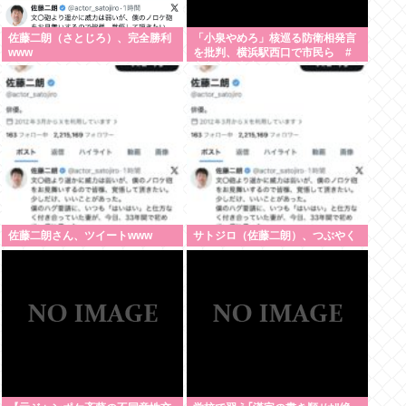
佐藤二朗（さとじろ）、完全勝利
「小泉やめろ」核巡る防衛相発言
www
を批判、横浜駅西口で市民ら #
高市小泉麻生めちゃくちゃじゃん
ニュースdeプロテスト
佐藤二朗さん、ツイートwww
サトジロ（佐藤二朗）、つぶやく