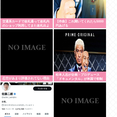
交通系カードで改札通って改札内
【作曲】これ聞いてくれたら5000
のショップ利用してまた改札出よ
円あげる
うとしたら出られなくてワロタ
松本人志が企画・プロデュース
忍空があまり評価されてない理由
「ドキュメンタル」が米国で初制
作決定 シンプルな設定に国境超え
た支持