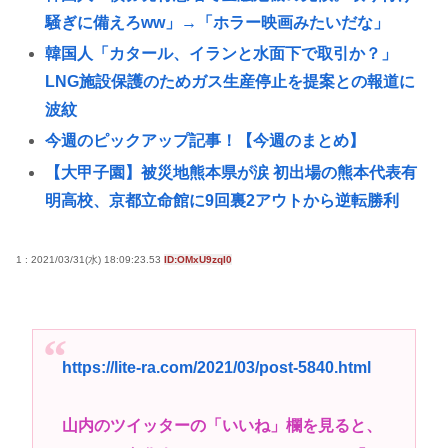
騒ぎに備えろww」→「ホラー映画みたいだな」
韓国人「カタール、イランと水面下で取引か？」
LNG施設保護のためガス生産停止を提案との報道に
波紋
今週のピックアップ記事！【今週のまとめ】
【大甲子園】被災地熊本県が涙 初出場の熊本代表有
明高校、京都立命館に9回裏2アウトから逆転勝利
X「B’z、ミスチル、サザン、ドリカム、スピッツが
まだ現役なの凄いよな。今の歌手が30年後にやれて
1 : 2021/03/31(水) 18:09:23.53
ID:OMxU9zqI0
るだろうか？」
韓国人「半導体スーパーサイクルが始まったと？」
「また個人投資家を煽ってるのか」大手証券会社の
https://lite-ra.com/2021/03/post-5840.html
強気な見
女子高生がプロ野球選手を目指す漫画、ついに発見
山内のツイッターの「いいね」欄を見ると、
される その名も「ゆーあーすらっがー」