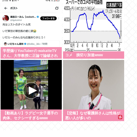
で継続｣
学歴煽りYouTuberの wakatteTV
コメ 損切り加速www
さん、大学教授に正論で論破され
たので信者ファンネルに冷笑させ
るしかなす術がなくなる
【動画あり】ラグビー女子選手の
【悲報】なぜ看護師さんは性格が
肉体、セクシーすぎるwww
悪い人が多いの
か？・・・・・・・・・