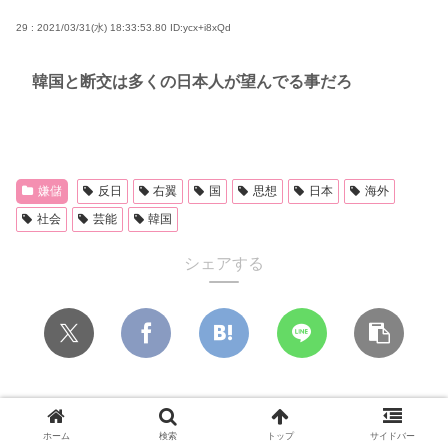
29 : 2021/03/31(水) 18:33:53.80
ID:ycx+i8xQd
韓国と断交は多くの日本人が望んでる事だろ
嫌儲
反日
右翼
国
思想
日本
海外
社会
芸能
韓国
シェアする
小さなすれ違いが、夫を追い詰めていく
ごめん、ワンルーム住んでる奴って女呼んだときに
ホーム
検索
トップ
サイドバー