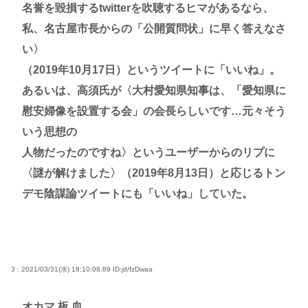
名誉を毀損するtwitterを吹聴するヒマがあるなら、
私、名古屋市長からの「公開質問状」に早く答えなさ
い〉
（2019年10月17日）というツイートに「いいね」。
あるいは、高須氏が〈大村愛知県知事は、「愛知県に
慰安婦像を設置する会」の会長らしいです…元々そう
いう思想の
人物だったのですね〉というユーザーからのリプに
〈謎が解けました〉（2019年8月13日）と応じるトン
デモ陰謀論ツイートにも「いいね」していた。
3 : 2021/03/31(水) 18:10:08.89
ID:jd/fzDwaa
オカマ 板 血