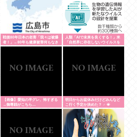
戦後80年日本の老害「我々は被爆
人類「AIで未来を良くする！」米
者！」←80年も健康被害何もなき
「自然界に存在しないウイルスを
ゃ健常者やろ
設計増殖に成功」技術が進む程自
ら破滅要因を増やす愚種
【画像】愛知の半グレ、怖すぎる
明日からお盆休みだけどみんなど
→御尊顔がこちら…
こ行く予定か決めた？ ‍♂ ☀