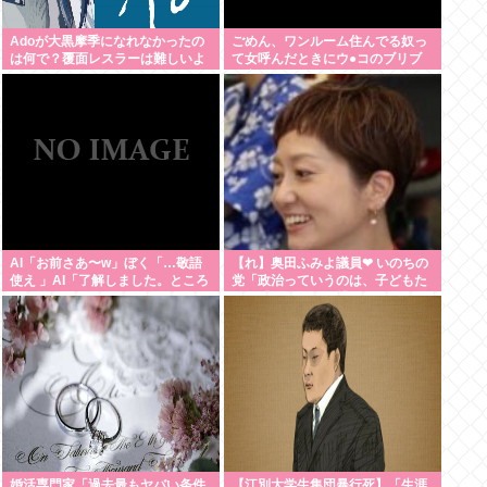
Adoが大黒摩季になれなかったの
ごめん、ワンルーム住んでる奴っ
は何で？覆面レスラーは難しいよ
て女呼んだときにウ●コのブリブ
ね
リ音どうしてんの？？
AI「お前さあ〜w」ぼく「…敬語
【れ】奥田ふみよ議員❤‍ いのちの
使え 」AI「了解しました。ところ
党「政治っていうのは、子どもた
でお前はどう思いますか？」 これ
ちに「いのち」を繋いでいくため
にあるんだよ。」
婚活専門家「過去最もヤバい条件
【江別大学生集団暴行死】「生涯