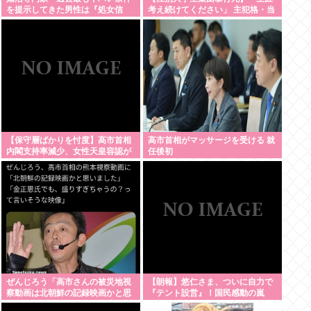
を提示してきた男性は『処女信
考え続けてください」 主犯格・当
仰』」ケンモメン…
時18歳の川口侑斗被告に無期懲役
の判決「理不尽以外の何ものでも
ない」
【保守層ばかりを忖度】高市首相
高市首相がマッサージを受ける 就
内閣支持率減少、女性天皇容認が
任後初
増加…識者に聞く「民意無視」の
代償
ぜんじろう「高市さんの被災地視
【朗報】悠仁さま、ついに自力で
察動画は北朝鮮の記録映画かと思
『テント設営』！国民感動の嵐
った。金正恩でもあんなに盛らん
www