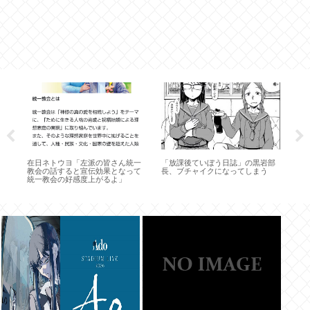
「
こ
』
在日ネトウヨ「左派の皆さん統一
「放課後ていぼう日誌」の黒岩部
教会の話すると宣伝効果となって
長、ブチャイクになってしまう
統一教会の好感度上がるよ」