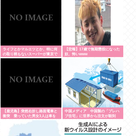
ぞ」
ライフとかマルエツとか、特に何
【悲報】17歳で無期懲役になった
の取り柄もないスーパーが東京で
奴、怖いwww
デカい顔してるの不思議だよな、
普通OK行くだろ
【鹿児島】突然右折し路面電車と
中国メディア 中国製の「プレハ
衝突 乗っていた男女3人は車を
ブ住宅」に世界から注文が殺到
放置しダッシュで逃走中
その理由は？[8/7]