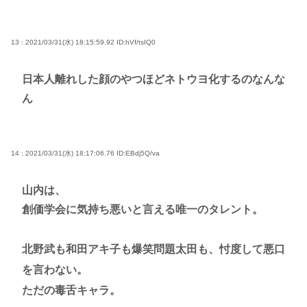
13 : 2021/03/31(水) 18:15:59.92
ID:hVf/tsIQ0
日本人離れした顔のやつほどネトウヨ化するのなんな
ん
14 : 2021/03/31(水) 18:17:06.76
ID:EBdj5Q/va
山内は、
創価学会に気持ち悪いと言える唯一のタレント。
北野武も和田アキ子も爆笑問題太田も、忖度して悪口
を言わない。
ただの毒舌キャラ。