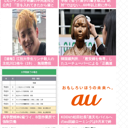
【元ジャンポケ斉藤の不同意性交
学校で習う｢漢字の書き順｣は"絶
公判】「舌を入れてきたから歯と
対"ではない…60年以上前に作ら
口でブロック」「『台本が飛んで
れた文部省の｢手びき｣が基準とな
しまうからやめてください』と拒
ったワケ
絶」被害女性は断固として「不同
意」主張
【速報】江別大学生リンチ殺人の
韓国裁判所、「慰安婦を侮辱」し
主犯川口侑斗（19）、無期懲役
たユーチューバーによる「正義連
の名誉毀損」認める
高学歴精神2級ワイ、B型作業所で
KDDIの松田社長｢楽天モバイルへ
強制労働
のau回線ローミングは9月末で終
了｣｢一部過疎エリアでは期間限定