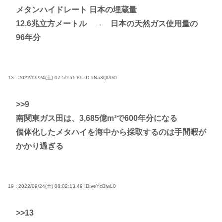
メタンハイドレート 日本の埋蔵量
12.6兆立方メートル → 日本の天然ガス使用量の
96年分
13 : 2022/09/24(土) 07:59:51.89
ID:5Na3QI/G0
>>9
南関東ガス田は、3,685億m³で600年分になる
個体化したメタハイを海中から採取するのは手間暇が
かかり過ぎる
19 : 2022/09/24(土) 08:02:13.49
ID:veYcBiwL0
>>13