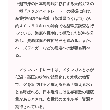
上越市沖の日本海海底に存在する天然ガスの
女子高生さん、顔面にクマ撃退スプレーを噴射され
一種「メタンハイドレート」の採掘に向け、
て救助要請してしまう
産業技術総合研究所（茨城県つくば市）が、
高市早苗さん、憧れのバンドを官邸に招き、自身の
約４０～５０キロの沖合で地盤強度調査を行
サイン入りドラム・スティックをプレゼントw
っている。海底を掘削して採取した試料を分
若くて美人なママと親友の淫らな行為内容を毎回聞
析し、資源採掘の技術開発を進める。また、
かされる「女神の加護を受けしママのサーガ」3巻 今
ベニズワイガニなどの漁場への影響も調べ
ガチで “ママ” ブーム来てるよな
る。
ポケカ資産が100万円超えた男の子www
【高市動画】こういうオスガキってどうやったら産
メタンハイドレートは、メタンガスと水が
まれるの？
低温・高圧の状態で結晶化した氷状の物質
中国のメスガキ、民度が終わりすぎてる
で、火を近づけると燃えるため「燃える氷」
とも呼ばれる。日本近海には世界有数の埋蔵
Powered by livedoor 相互RSS
量があるとされ、次世代のエネルギー資源と
期待されている。