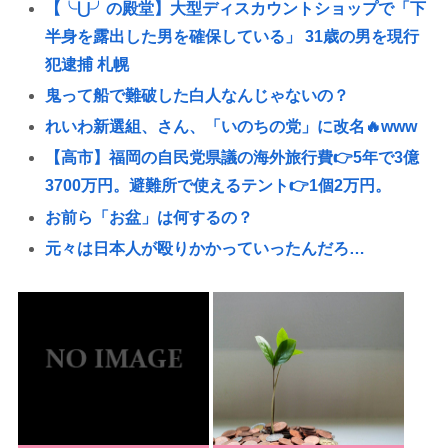
【╰⋃╯の殿堂】大型ディスカウントショップで「下
半身を露出した男を確保している」 31歳の男を現行
犯逮捕 札幌
鬼って船で難破した白人なんじゃないの？
れいわ新選組、さん、「いのちの党」に改名🔥www
【高市】福岡の自民党県議の海外旅行費👉5年で3億
3700万円。避難所で使えるテント👉1個2万円。
お前ら「お盆」は何するの？
元々は日本人が殴りかかっていったんだろ…
幹事「男は7000円で女の子は3000円ね」「「「は～
い」」」」（ヽ´ん`）「あ？ ちょっと待てよ」
【総務省人事】エース級の財務官僚・一松旬氏が”異
例転出”へ 官邸幹部「協力的でなかったから」
みんなで大家さん「成田は日本の下町が開発したゴ
ミをエネルギーに変える技術と核融合発電を使うの