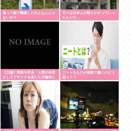
鬼って船で難破した白人なんじゃ
元々は日本人が殴りかかっていっ
ないの？
たんだろ…
【正論】岡田斗司夫「人間の本音
ニートなんだが夜勤で働くのどう
としてブサイクを見たら不愉快に
思う？？
なる。この責任をどうとるんだ」