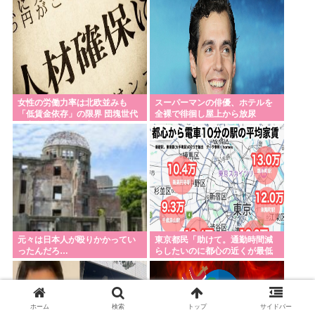
女性の労働力率は北欧並みも
スーパーマンの俳優、ホテルを
「低賃金依存」の限界 団塊世代
全裸で徘徊し屋上から放尿
の完全引退で、企業が迫られ
る”最後の選択”
元々は日本人が殴りかかってい
東京都民「助けて。通勤時間減
ったんだろ…
らしたいのに都心の近くが最低
10万払わないと住めないの」
ホーム
検索
トップ
サイドバー