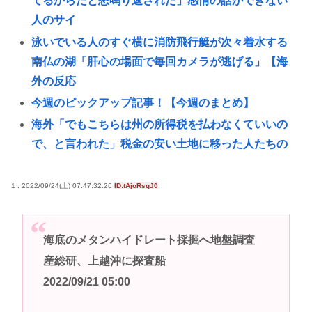
てるからだと怒鳴り返された」感情の話ができない
人のサイ
泳いでいる人のすぐ横に消防飛行艇が次々着水する
南仏の湖「肝心の場面で毎回カメラが逃げる」【海
外の反応
今週のピックアップ記事！【今週のまとめ】
海外「でもこちらは州の所得税を払わなくていいの
で、と言われた」税金の安い土地に移った人たちの
答え合わ
路上で小学生に痴漢行為 男子高校生（16）逮捕
1 : 2022/09/24(土) 07:47:32.26
ID:tAjoRsqJ0
【決算】任天堂「Switch2もマリカも売れまくりで笑
いが止まらんどすえ！」連結経常利益は前年同期比
海底のメタンハイドレート採掘へ地盤調査
2.2倍の2061億円に
産総研、上越沖に探査船
いまさらps5買ってもいいかな？
2022/09/21 05:00
コーエイテクモ、ライザとおしゃべりできるゲーム
を発売。ムチムチムワァ