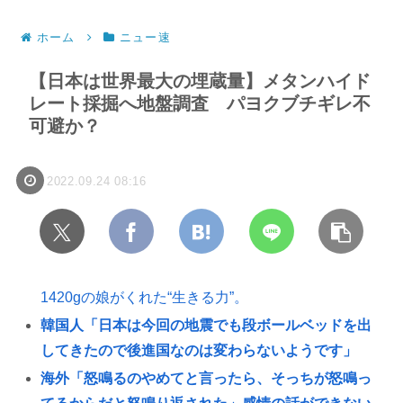
ホーム
ニュー速
【日本は世界最大の埋蔵量】メタンハイド
レート採掘へ地盤調査 パヨクブチギレ不
可避か？
2022.09.24 08:16
1420gの娘がくれた“生きる力”。
韓国人「日本は今回の地震でも段ボールベッドを出
してきたので後進国なのは変わらないようです」
海外「怒鳴るのやめてと言ったら、そっちが怒鳴っ