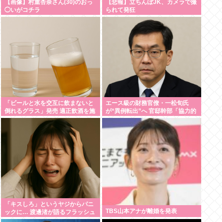
【画像】村重杏奈さん(30)のおっ
【悲報】立ちんぼJK、カメラで撮
◯いがコチラ
られて発狂
「ビールと水を交互に飲まないと
エース級の財務官僚・一松旬氏
倒れるグラス」発売 適正飲酒を施
が“異例転出”へ 官邸幹部「協力的
す #酒
でなかったから」 #総務省人事 |
財務省には失われた30年の責任と
って欲しい
「キスしろ」というヤジからパニ
TBS山本アナが離婚を発表
ックに… 渡邊渚が語るフラッシュ
バック「1人の人間の人生に、当