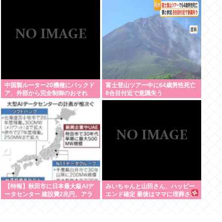
www
イケおじに」
中国製ルーター20機種にバックド
富士登山ツアー中に64歳男性死亡
ア、外部から完全制御のおそれ
8合目付近で意識失う
【特報】秋田市に日本最大級AIデ
みいちゃんと山田さん、ハッピー
ータセンター 建設費2兆円、アラ
エンド確定 最後はママに埋葬され
ブ首長国連邦（UAE）が投資へ
る