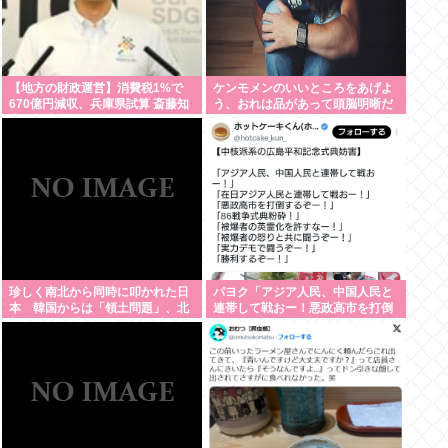
【地方の財政運営】消費税1%で
ケンモメンのいいところをあげよ
670億円減収、兵庫県試算 斎藤知
う、おれは品があって頭脳明晰だ
事が補塡求める
とおもう
珍しく南北から同時に叩かれた日
パヨク「アジア人民、中国人民と
本 韓国からは「領土問題」、北
連帯して戦おー！悪政高市を打倒
朝鮮からは「トマホーク発射」で
するぞー！」