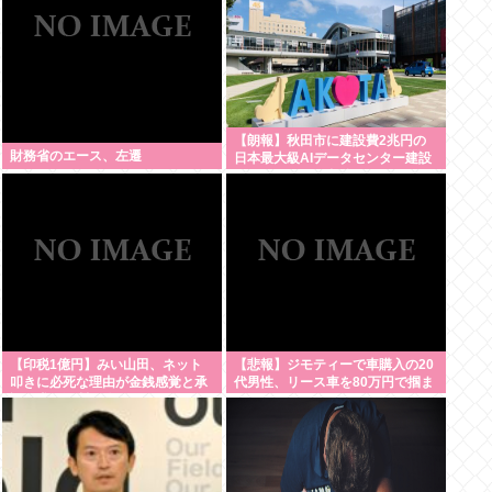
【朗報】秋田市に建設費2兆円の
財務省のエース、左遷
日本最大級AIデータセンター建設
へ UAEなどが投資
【印税1億円】みい山田、ネット
【悲報】ジモティーで車購入の20
叩きに必死な理由が金銭感覚と承
代男性、リース車を80万円で掴ま
認欲求の深淵に迫る
される