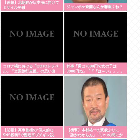
【速報】北朝鮮が日本海に向けて
ジャンポケ斉藤なんか罪重くね？
ミサイル発射
コロナ禍における「GOTOトラベ
幹事「男は7000円で女の子は
ル」「全国旅行支援」の思い出
3000円ね」「「「は～い」」」」
（ヽ´ん`）「あ？ ちょっと待て
よ」
【悲報】高市首相の“個人的な
【衝撃】木村祐一の変貌ぶりに
SNS投稿”で習近平ブチギレ説
「誰かわからん」「いつの間にか