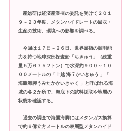
産総研は経済産業省の委託を受けて２０１
９～２３年度、メタンハイドレートの回収・
生産の技術、環境への影響を調べる。
今回は１７日～２６日、世界屈指の掘削能
力を持つ地球深部探査船「ちきゅう」（総重
量５万６７５２トン）で水深約９００～１０
００メートルの「上越 海丘かいきゅう 」「
海鷹海脚うみたかかいきゃく 」と呼ばれる海
域の各２か所で、海底下の試料採取や地層の
状態を確認する。
過去の調査で海鷹海脚にはメタンガス換算
で約６億立方メートルの表層型メタンハイド