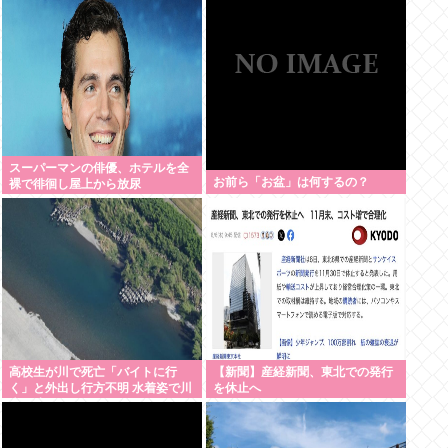
たり前の生活を奪った人が全て悪
い」 | 楽しんごが出てきた瞬間か
らこの表情で
スーパーマンの俳優、ホテルを全
お前ら「お盆」は何するの？
裸で徘徊し屋上から放尿
高校生が川で死亡「バイトに行
【新聞】産経新聞、東北での発行
く」と外出し行方不明 水着姿で川
を休止へ
底に沈んでいるのを発見