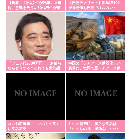
でエコで高い資産価値があり利益が出る
【鳥取】 10代女性が汽車に乗車
【円高デメリット】米S&P500
後、意識を失う…80代男性が家
が最高値も円高でオルカン・
みいちゃんと山田さん、ハッピーエンド確定 最後は
で意識を失っているのを友人に
S&P500投信の含み益減
発見され重症…40代男性が屋外
ママに埋葬される
の仕事場で作業中に頭痛・嘔
気…熱中症疑いの救急搬送相次
アメリカの大統領、30年前からほぼずっと同じ世代
ぐ
で固定されてる（トランプ含む）。そらジジイばっ
かりになるよ
【東京】睡眠時無呼吸症候群の男 睡眠障害を自覚し
「フェラ代2500万円」←お前ら
中国の「レアアース武器化」が
つつ車運転 事故起こし自転車の女性に重傷負わせ…
ならどうする？それでも実刑望
裏目に、世界で重レアアース供
むジャングルポケット斎藤求刑7
給網の構築が加速、中国の独占
「厳重処分」意見つけ書類送検
年
終わる、
重大インシデント該当せず、ANAと国交省機の接近
で航空機衝突防止装置（TCAS）の警報が作動したト
ラブル、羽田空港沖、全日空に通知
Powered by livedoor 相互RSS
れいわ新選組、「いのちの党」
れいわ新選組、新たな党名は
に党名変更
「いのちの党」 略称は「いの
ち」