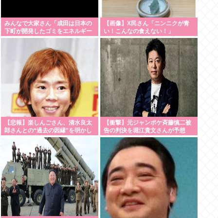
みんなで大家さん「成田は日本の
【画像】X民さん「ニンニクが青
下町が開発したゴミをエネルギー
い！こんなの食えない！」
に変える技術と核融合発電を使う
のでエコで高い資産価値があり利
益が出る
【悲報】楽しんごさん、清水良太
【衝撃】元ジャンポケ斉藤慎二被
郎さんとの“過去の因縁”を明かし
告の判決を堀江貴文さんが予想
た落語家に苦言もSNSで不信の
「僕は懲役4年求刑で2年6か月の
目・・・・・・・・・
実刑だった
が…」・・・・・・・・・