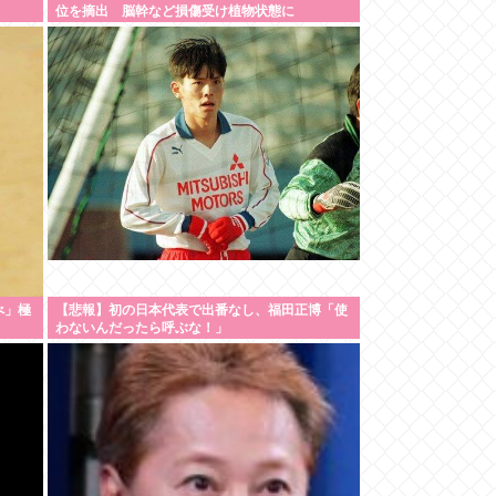
位を摘出 脳幹など損傷受け植物状態に
べ」極
【悲報】初の日本代表で出番なし、福田正博「使
わないんだったら呼ぶな！」