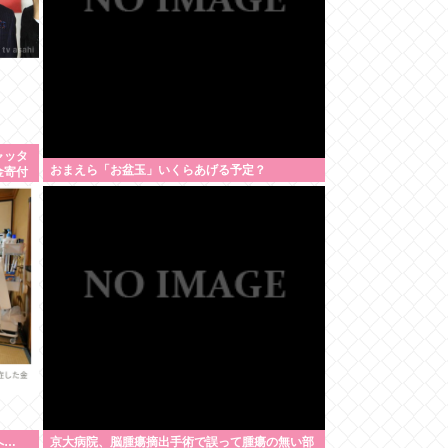
ャッタ
おまえら「お盆玉」いくらあげる予定？
金寄付
へ…
京大病院、脳腫瘍摘出手術で誤って腫瘍の無い部