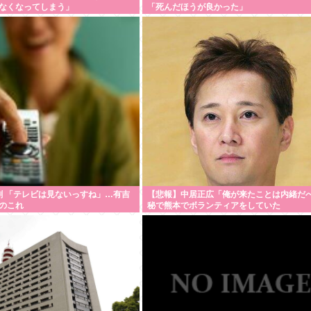
なくなってしまう」
「死んだほうが良かった」
7割 「テレビは見ないっすね」…有吉
【悲報】中居正広「俺が来たことは内緒だ
のこれ
秘で熊本でボランティアをしていた