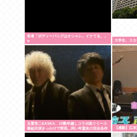
若者「ボディーバッグはオシャレ。イケてる。」
大学生、スカ
✨
玉置浩二&ASKA、10数年越しコラボ曲リリース
【感動】広末
番組共演きっかけで実現…同い年盟友の完全合作