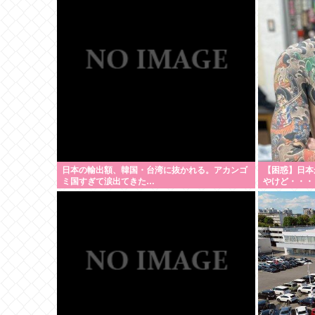
日本の輸出額、韓国・台湾に抜かれる。アカンゴ
【困惑】日本
ミ国すぎて涙出てきた…
やけど・・・