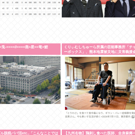
-====//====燕=星==竜=鯉
くりぃむしちゅーら所属の芸能事務所「チ
ーボックス」、熊本地震被災地に災害義援
を発表
ル脱税パパ活etc..「こんなことでは
【九州名物】鶏刺し食べた医師、全身麻痺