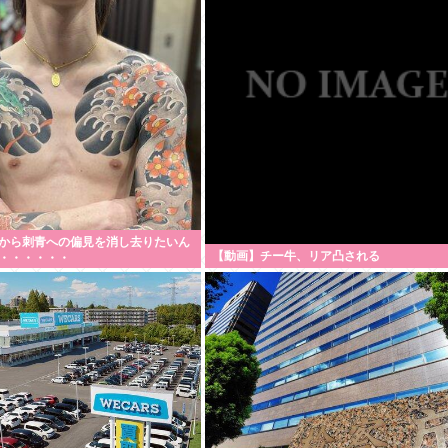
から刺青への偏見を消し去りたいん
【動画】チー牛、リア凸される
・・・・・・