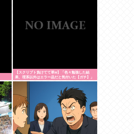
【スクリプト負けてて草w】「色々勉強した結
果、理系以外はエラー品だと気付いた【ガチ】」
について、もっと具体的に話そうか