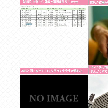
【悲報】大阪で白昼堂々誘拐事件発生 www
国民の信用が
10~20代の
Jujuと同じルートでF1を目指す中学生が現れる
さんどうする