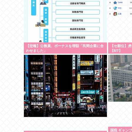
【悲報】公務員、ボーナスを増額「民間企業に合
【セ順位】虎=兎
わせました」
【8/7】
国税 ギャンブ