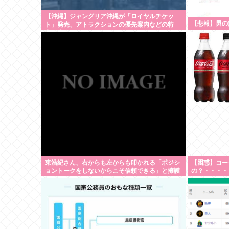
【沖縄】ジャングリア沖縄が「ロイヤルチケッ
【悲報】男の
ト」発売、アトラクションの優先案内などの特
典…大人2万9700円
東浩紀さん、右からも左からも叩かれる「ポジシ
【困惑】コー
ョントークをしないからこそ信頼できる」と擁護
の？・・・・
されるwww