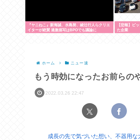
『ヤニねこ』新海誠、水島努、綾辻行人らクリエ
【悲報】ビッ
イターが絶賛 過激描写はBPOでも議論に
た企業
ホーム
ニュー速
もう時効になったお前らの
2022.03.26 22:47
成長の先で気づいた想い、不器用な