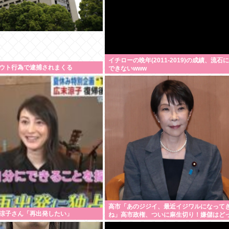
イチローの晩年(2011-2019)の成績、流石
ウト行為で逮捕されまくる
できないwww
高市「あのジジイ、最近イジワルになって
涼子さん「再出発したい」
ね」高市政権、ついに麻生切り！嫌儲はど
つくの