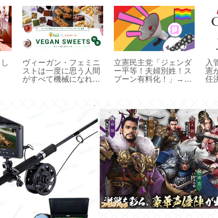
とし
ヴィーガン・フェミニ
立憲民主党「ジェンダ
入
ストは一度に思う人間
ー平等！夫婦別姓！ス
憲
がすべて機械になれな
プーン有料化！」→こ
任
いだろ？
れ政権交代確実やろ😤
め