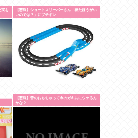
史実を
【悲報】ショートスリーパーさん「寝たほうがい
いのでは？」にブチギレ
【悲報】昔のおもちゃって今のガキ共にウケるん
かな？