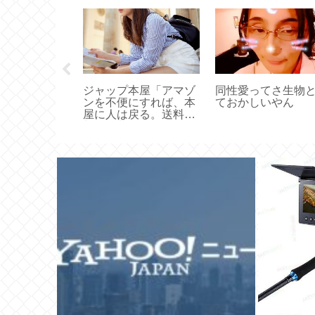
の方がより多
ジャップ本屋「アマゾ
同性愛ってさ生物
茶化すことで
ンを不便にすれば、本
ておかしいやん
にしてるのは
屋に人は戻る。送料無
ぎてて肉食や
料を規制しろ！」
思う