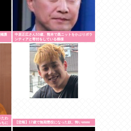
に擁護
中居正広さん53歳、熊本で黒ニットをかぶりボラ
ンティアと寄付をしている模様
きたわ
【悲報】17歳で無期懲役になった奴、怖いwww
っちに