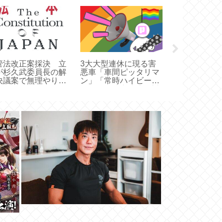
管法改正案採決 立
3大大型連休に現る害
【画像】トラ
が杉久武委員長の解
悪車「車間ピッタリマ
ランス選手の
決議案で無理やり止
ン」「常時ハイビーム
でまさかのア
る
マン」「法定速度絶対
→ 愛国者「
遵守マン」
びん」