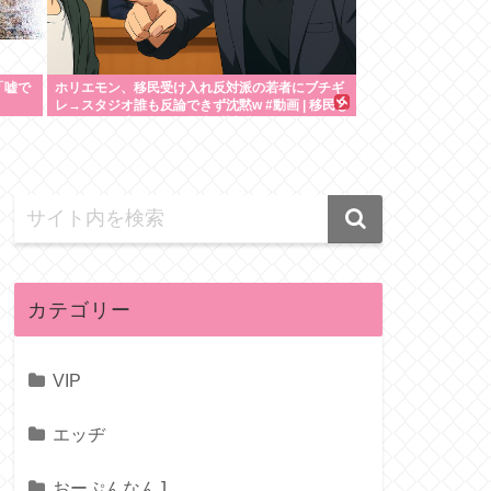
「嘘で
ホリエモン、移民受け入れ反対派の若者にブチギ
レ→スタジオ誰も反論できず沈黙w #動画 | 移民じ
ゃなくて不法移民と犯罪者反対派だぞ
カテゴリー
VIP
エッヂ
おーぷんなんJ