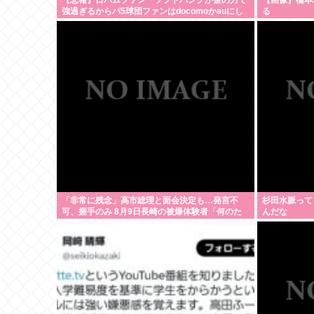
【悲報】日ハムファン「ソフトバンクが金の力で
【画像】橋本
強過ぎるからパ5球団ファンはdocomoかauにし
る
て資金源を断て！」
「非常に残念」高市総理と面会決定も…発言不
杉田水脈って
可、握手のみ 8月9日長崎の被爆体験者「何のた
んだな
めに」 | 主催の長崎市に呼ばれたから行ってるん
だろうに