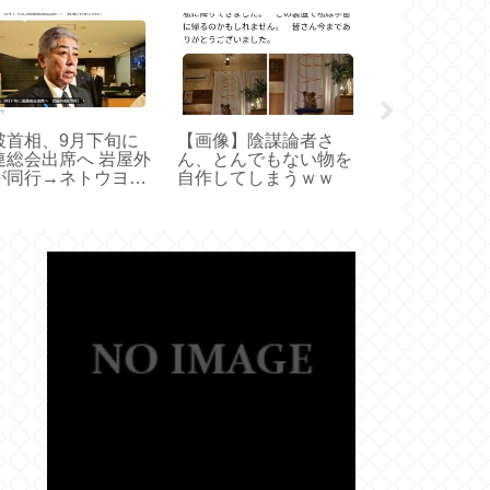
破首相、9月下旬に
【画像】陰謀論者さ
ロサンゼルス
連総会出席へ 岩屋外
ん、とんでもない物を
による交通取
が同行→ネトウヨ、
自作してしまうｗｗ
止、違法改造
後80年談話やらかす
ドリフトなど
だと発狂