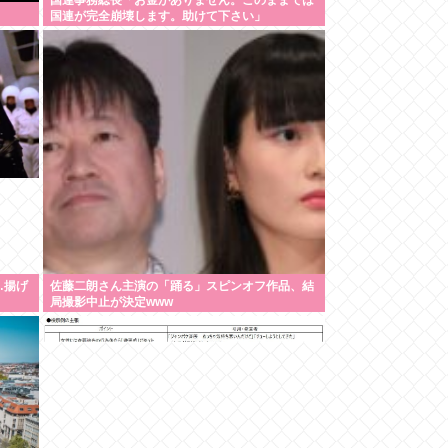
国連事務総長「お金がありません。このままでは
国連が完全崩壊します。助けて下さい」
…揚げ
佐藤二朗さん主演の「踊る」スピンオフ作品、結
局撮影中止が決定www