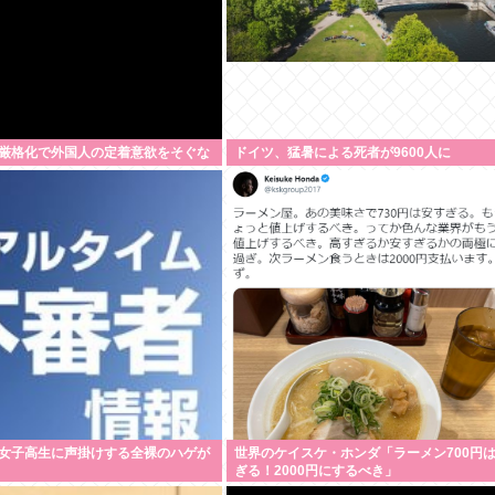
厳格化で外国人の定着意欲をそぐな
ドイツ、猛暑による死者が9600人に
女子高生に声掛けする全裸のハゲが
世界のケイスケ・ホンダ「ラーメン700円
ぎる！2000円にするべき」