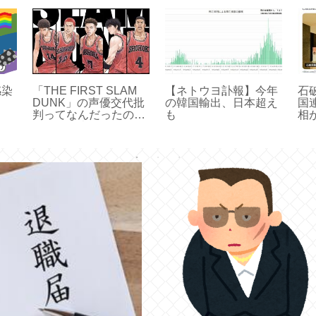
感染
「THE FIRST SLAM
【ネトウヨ訃報】今年
石
る」
DUNK」の声優交代批
の韓国輸出、日本超え
国
判ってなんだったの？
も
相
結果的に大ヒットした
戦
けど
気