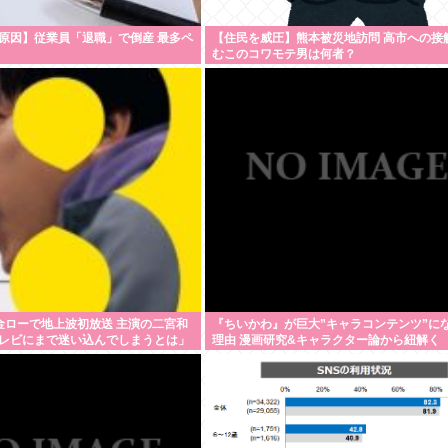
原因】従業員「退職」で倒産 最多ペ
【住民を威圧】熊本被災地訪問 高市への接
むこのコワモテ男は何者？
金ローで地上波初放送 主演の二宮和
『ちいかわ』が巨大”キャラコンテンツ”に
レビにまで迷い込んでしまうとは」
理由 漫画研究&キャラクター論から紐解く