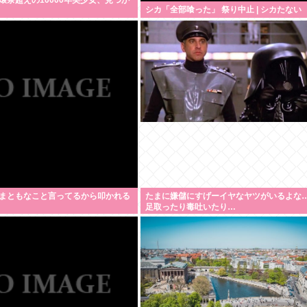
環奈超えの10000年美少女、見つか
シカ「全部喰った」 祭り中止 | シカたない
まともなこと言ってるから叩かれる
たまに嫌儲にすげーイヤなヤツがいるよな
足取ったり毒吐いたり…