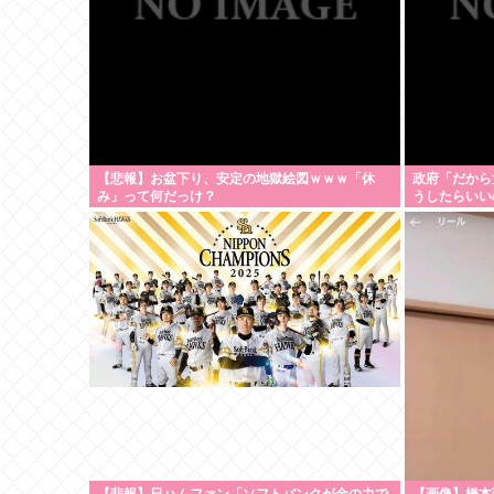
【悲報】お盆下り、安定の地獄絵図ｗｗｗ「休
政府「だから
み」って何だっけ？
うしたらいいの