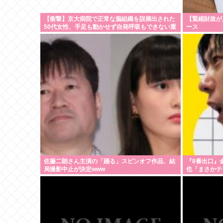
【衝撃】京大病院で正常な脳組織を誤摘出された
【緊縮財政が
50代女性、手足も動かせず自発呼吸もできない重
ース
篤状態に…「意識はある」
佐藤二朗さん主演の「踊る」スピンオフ作品、結
『8番出口』
局撮影中止が決定www
也「まさかテ