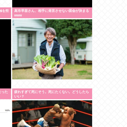
触を拒
高市早苗さん、相手に発言させない面会が決まる
www
なった
疲れすぎて死にそう。死にたくない。どうしたら
いい？