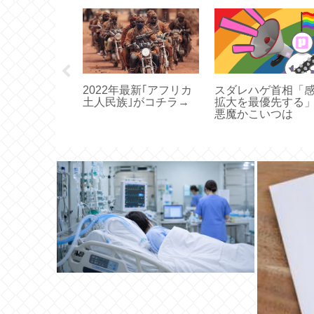
政府「投資家
2022年最新｢アフリカ
スダレハゲ首相「
0%払え!ショ
土人民族｣がコチラ→
拡大を最優先す
毎年税金
悪魔かこいつは
i「もう投資辞
」