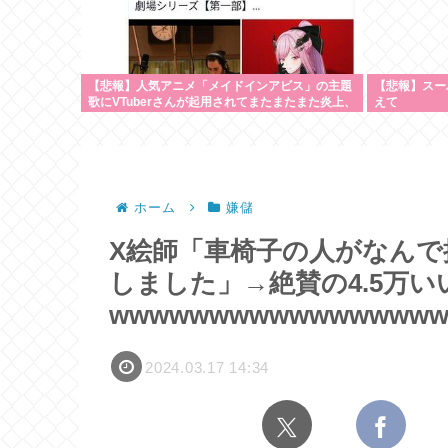
【悲報】人気アニメ「メイドインアビス」の主題
【悲報】スー
歌にVTuberさんが起用されてまたまたまた炎上、
えて
もう何回目だよ…
ホーム
嫌儲
X絵師「車椅子の人がなん
しました」→絶賛の4.5万い
wwwwwwwwwwwwwwww
2024.03.17 14:34