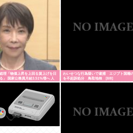
総理「物価上昇を上回る賃上げを日
わいせつな行為疑いで逮捕 エジプト国籍
」 国家公務員月給3.51%増へ 人
を不起訴処分 鳥取地検 [8/8]
受け