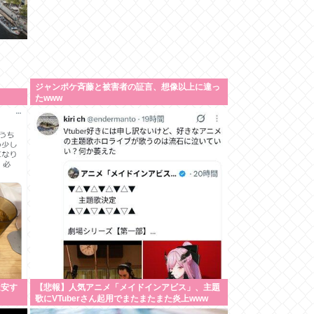
ジャンポケ斉藤と被害者の証言、想像以上に違っ
たwww
は安す
【悲報】人気アニメ「メイドインアビス」、主題
歌にVTuberさん起用でまたまたまた炎上www