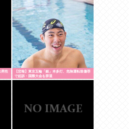
の男性
【悲報】東京五輪「銀」本多灯、危険運転致傷罪
で起訴・国際大会を辞退