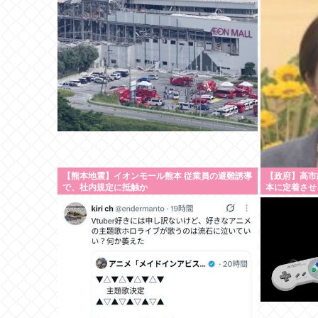
【熊本地震】イオンモール熊本 従業員の避難誘導
【政府】高市
で、社内規定に抵触か
本に定着させる
事院の勧告を