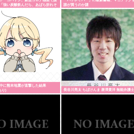
ドーコバヤシ、新型コロナ感染で謎
「パトレイバー」の最新書籍、マニアック
「強い炭酸飲んだら、あばら折れそ
誰が買うのか謎
中に熊本地震が直撃した結果
長谷川亮太 ちばけんま 唐澤貴洋 無能弁護
あり)