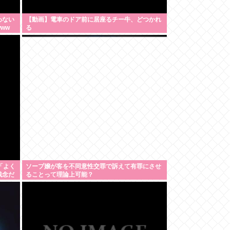
わない
【動画】電車のドア前に居座るチー牛、どつかれ
ww
る
「よく
ソープ嬢が客を不同意性交罪で訴えて有罪にさせ
残念だ
ることって理論上可能？