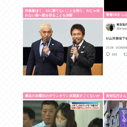
作曲家ぼく、AIに勝てないことを悟り、AIじゃ作
青春18きっ
れない曲へ舵を切ることを決断
最近の水曜日のダウンタウン末期臭すごくないか
有吉弘行さん