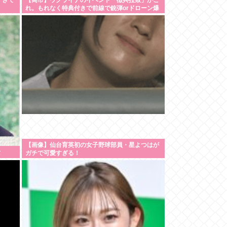
すぎて
【高市】ウクライナのイベント「徴兵拉致」がこ
れ。もれなく特典付きで前線で銃弾orドローン爆
弾のプレゼントが貰える！
【画像】仙台育英初の女子野球部員・星よつはが
士
ガチで可愛すぎる！