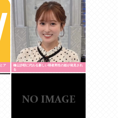
とア
檜山沙耶に代わる新しい弱者男性の姫が発見され
る