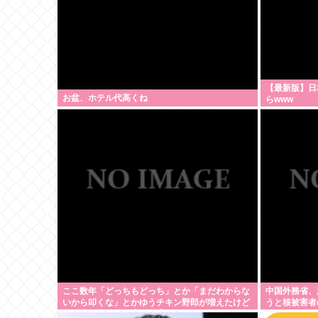
【最新版】日
お盆、ホテル代高くね
らwww
ここ数年「どっちもどっち」とか「まだわからな
中国外務省、
いから叩くな」とかゆうチキン野郎が増えたけど
うと核被害者の
どっから来たの？(´・ω・`)