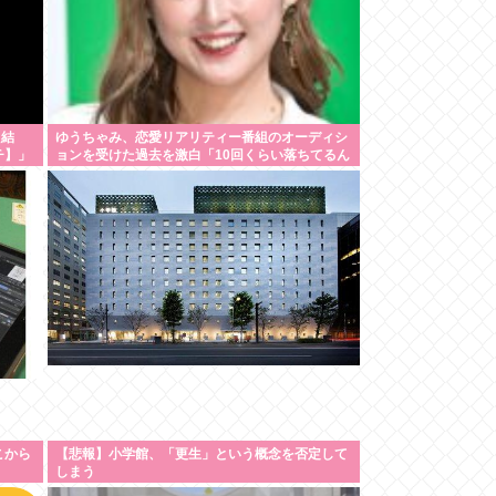
た結
ゆうちゃみ、恋愛リアリティー番組のオーディシ
チ】」
ョンを受けた過去を激白「10回くらい落ちてるん
です」
こから
【悲報】小学館、「更生」という概念を否定して
しまう