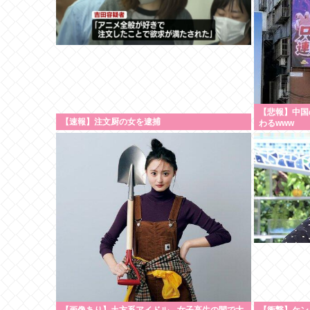
【悲報】中国
【速報】注文厨の女を逮捕
わるwww