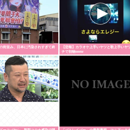
の街並み、日本に汚染されすぎて終
【悲報】カラオケ上手いヤツと歌上手いヤ
チで別物www