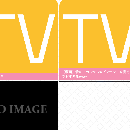
【動画】昔のドラマのレ●プシーン、今見る
ニメ
ウトすぎるwww