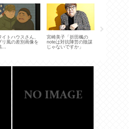
ワイトハウスさん、
宮崎美子「折田楓の
バカ「日傘男
ブリ風の差別画像を
noteは対抗陣営の陰謀
帽子で十分だ
稿
じゃないですか」
人「？髪型が
wwwwwwwwwww
ろ」バカ「髪
するのはホモ