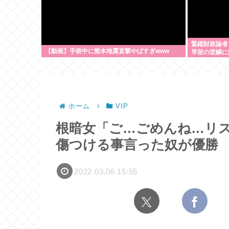
緊縮財政論者
【動画】手術中に熊本地震直撃やばすぎwww
早苗の逆鱗に
ホーム
VIP
根暗女「ご…ごめんね…リス
傷つける事言った奴が優勝
2022.03.06 15:55