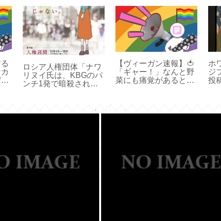
する
【ヴィーガン速報】🍅
ホ
ロシア人権団体「ナワ
ンカ
「ギャー！」なんと野
ジ
リヌイ氏は、KBGのパ
デオ
菜にも痛覚があると判
投
ンチ1発で暗殺され
やっ
明
ww
た」
」