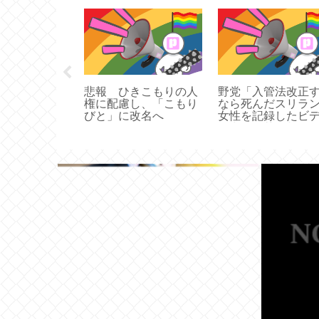
夜の未解決、凶
悲報 ひきこもりの人
野党「入管法改正
権に配慮し、「こもり
なら死んだスリラ
びと」に改名へ
女性を記録したビ
を出せ」菅首相「
ぱ法改正諦めます
なんなんこの国