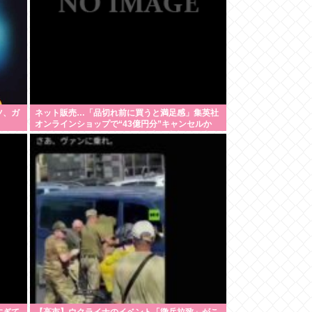
ツ、ガ
ネット販売…「品切れ前に買うと満足感」集英社
オンラインショップで“43億円分”キャンセルか
200超のメールアカウント使い大量注文 32歳女
を逮捕 [8/6]