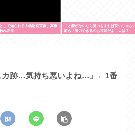
として知られる大物財務官僚、高市
「才能がないなら努力をすれば良いじゃな
触れ左遷
前ら「努力できるのも才能だよ」←は？
カ跡…気持ち悪いよね…」←1番