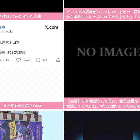
ビニコンの店員がいらっしゃいませー！言
ぷで旅してみたかった人生
から本社にクレームいれてやりましたよ！w
【生活】30年世話をした母に、祖母は最期
、また匂わせポストwww
世話してくれたね。ずっと嫌いだったのが
よ」と言って死んだ