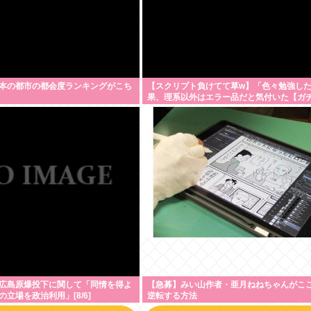
本の都市の都会度ランキングがこち
【スクリプト負けてて草w】「色々勉強し
果、理系以外はエラー品だと気付いた【ガ
について、もっと具体的に話そうか
広島原爆投下に関して「同情を得よ
【急募】みい山作者・亜月ねねちゃんがこ
立場を政治利用」[8/6]
逆転する方法