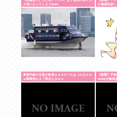
【画像あり】土方系アイドル、女子高生の間で大
【衝撃】ケン
人気になってしまうwww
の後遺症続く
うになる」
東海汽船の当直が飲酒ｗｗｗやっちまったなｗｗ
【衝撃】手術
ｗ事業停止ま？草生えるｗｗ
www(※動画