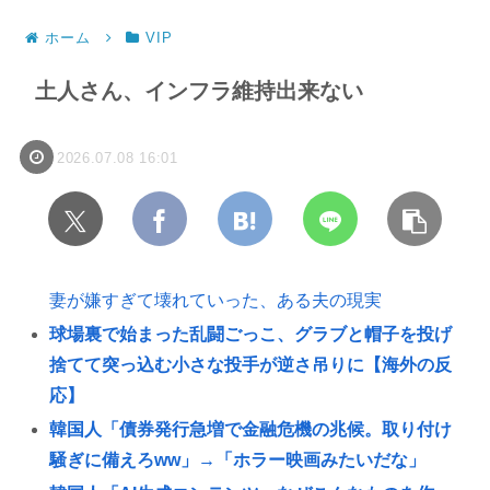
ホーム
VIP
土人さん、インフラ維持出来ない
2026.07.08 16:01
妻が嫌すぎて壊れていった、ある夫の現実
球場裏で始まった乱闘ごっこ、グラブと帽子を投げ
捨てて突っ込む小さな投手が逆さ吊りに【海外の反
応】
韓国人「債券発行急増で金融危機の兆候。取り付け
騒ぎに備えろww」→「ホラー映画みたいだな」