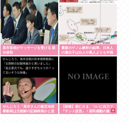
の判決「理不尽以外の何ものでも
代償
ない」
高市首相がマッサージを受ける 就
最新のゲノム解析の結果、日本人
任後初
の遺伝子は白人や黒人よりも中国
人や韓国人に酷似と判明…ネトウ
ヨ激震
ぜんじろう「高市さんの被災地視
【朗報】悠仁さま、ついに自力で
察動画は北朝鮮の記録映画かと思
『テント設営』！国民感動の嵐
った。金正恩でもあんなに盛らん
www
ぞ」