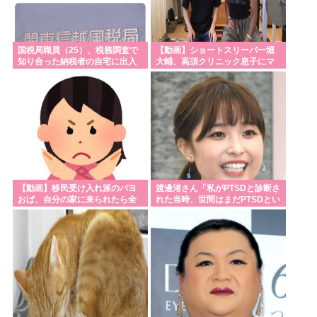
水道水を飲むの止めた結果⋯
米国雇用統計、非農業部門雇用者数 (前月比)結果:-2.3
万人予想:+8.0万人、失業率結果:+4.1%予想:+4.2%、
国税局職員（25）、税務調査で
【動画】ショートスリーパー堀
知り合った納税者の自宅に出入
大輔、高須クリニック息子にマ
9月利下げか
りしお小遣い1億5000万円頂戴
ジギレ！怖すぎると話題に
するwww
【熊本地震】避難者の食生活、改善急務=調理できず
「パン飽き飽き」-断水なお3万戸超
【サッカー】スペイン代表MFロドリ、レアル入り目
前から一転、バルサ加入へ 現地メディア伝える 4年
契約で年俸55億円準備
ニセコに宿泊する外国人の消費額、1人あたり58万円
【動画】移民受け入れ派のパヨ
渡邊渚さん「私がPTSDと診断さ
おば、自分の家に来られたら全
れた当時、世間はまだPTSDとい
も使ってくれることが判明。日本人の4.6倍
力で拒否るｗｗｗｗｗｗｗｗｗ
う言葉は浸透されていませんで
ｗｗｗ
した」
AI「お前さあ〜w」ぼく「…敬語使え💢」AI「了解し
ました。ところでお前はどう思いますか？」👈これ
ライフとかマルエツとか、特に何の取り柄もないス
ーパーが東京でデカい顔してるの不思議だよな、普
通OK行くだろ