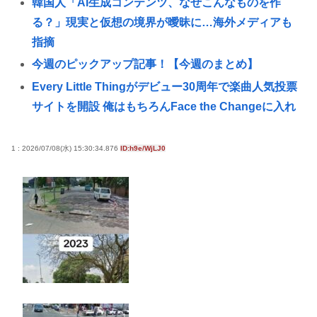
韓国人「AI生成コンテンツ、なぜこんなものを作
る？」現実と仮想の境界が曖昧に…海外メディアも
指摘
今週のピックアップ記事！【今週のまとめ】
Every Little Thingがデビュー30周年で楽曲人気投票
サイトを開設 俺はもちろんFace the Changeに入れ
てきたぞ
韓国人「人間冷蔵庫は日本が作ったから絶対に売れ
1 : 2026/07/08(水) 15:30:34.876
ID:h9e/WjLJ0
ないと思ったのに、既に200台も売れたんだそうで
す…」
【大甲子園】被災地熊本県が涙 初出場の熊本代表有
明高校、京都立命館に9回裏2アウトから逆転勝利
X「B’z、ミスチル、サザン、ドリカム、スピッツが
まだ現役なの凄いよな。今の歌手が30年後にやれて
るだろうか？」
女子高生がプロ野球選手を目指す漫画、ついに発見