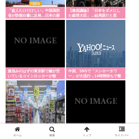
「盗人たけだけしい」中国国防
【徹底議論】「日本をダメにし
省が防衛白書に反発…日本の新
た総理大臣」←結局誰だと思
型軍国主義と批判！
う？
激混みのはずの東京駅で鍵が空
中国、SNSで「スシロータワ
いているコインロッカーが散
ー」が大流行→14時間待ちで整
見、「ラッキー」と思って中を
理券が転売される事態に
確認してみると……
お金がなくなったら増えるわか
熊本地震当日夜に政治資金パー
ホーム
検索
トップ
サイドバー
め食ってる
ティー、自民党福岡県議団会長