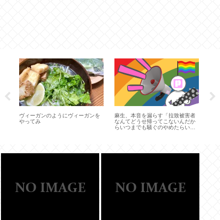
た
と
ヴィーガンのようにヴィーガンを
麻生、本音を漏らす「拉致被害者
海
やってみ
なんてどうせ帰ってこないんだか
(ジ
らいつまでも騒ぐのやめたらいい
見
のにと思う」 国家拍手喝采
人