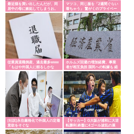
最近猫を買い出したんだが、同
マツコ、同じ服を「2週間ぐらい
天気予報「暦の上では今日から秋です☺」天国の安
居中の母に嫉妬してしまうお。
着ちゃう」 驚がくのプライベー
【再】
ト 理由を激白
倍さん「馬鹿みたいな暦だな」
Powered by livedoor 相互RSS
従業員退職倒産、過去最多www
ホルムズ回避の増加経費、事業
「もはや外国人に頼るしかな
者が相互負担 国民への転嫁も 経
い」
産省部会が制度案
[社説]永住厳格化で外国人の定着
【サッカー】G大阪が浦和に大逆
意欲をそぐな
転勝利 終盤に4ゴール波乱の展
開…サヴィオ退場など警告5枚で