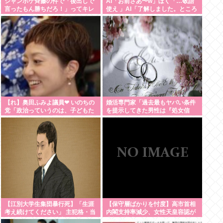
ジャンポケ斉藤の件で「後出しで
AI「お前さあ〜w」ぼく「…敬語
言ったもん勝ちだろ！」ってキレ
使え 」AI「了解しました。ところ
てる人いるけど、まず付き合って
でお前はどう思いますか？」 これ
ない人とそんな事しなきゃいいの
では？
【れ】奥田ふみよ議員❤‍ いのちの
婚活専門家「過去最もヤバい条件
党「政治っていうのは、子どもた
を提示してきた男性は『処女信
ちに「いのち」を繋いでいくため
仰』」ケンモメン…
にあるんだよ。」
【江別大学生集団暴行死】「生涯
【保守層ばかりを忖度】高市首相
考え続けてください」 主犯格・当
内閣支持率減少、女性天皇容認が
時18歳の川口侑斗被告に無期懲役
増加…識者に聞く「民意無視」の