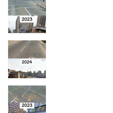
される その名も「ゆーあーすらっがー」
マーベルの新作格ゲー、俺ちゃんことデッドプール
(CV子安武人)が安定のやりたい放題で話題に
高市早苗さん、憧れのバンドを官邸に招き、自身の
サイン入りドラム・スティックをプレゼントw
若くて美人なママと親友の淫らな行為内容を毎回聞
かされる「女神の加護を受けしママのサーガ」3巻 今
ガチで “ママ” ブーム来てるよな
ポケカ資産が100万円超えた男の子www
【高市動画】こういうオスガキってどうやったら産
まれるの？
中国のメスガキ、民度が終わりすぎてる
Powered by livedoor 相互RSS