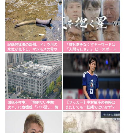
大荒れの一戦に
記録的猛暑の欧州。ドナウ川の
「核兵器をなくすキーワードは
水位が低下し、マンモスの骨や
『人間らしさ』」 ピースボート
沈没したドイツ軍の戦艦が姿を
畠山澄子さんが語った、核のあ
現
る世界を変えるために
国税不祥事、「前例ない事態
【サッカー】中村敬斗の移籍は
次々」に危機感 「パパ活」、情
またしても一筋縄ではいかず？
報漏えいも
スタッド・ランス会長が残留を
示唆「批判を受けることがあっ
たとしても」