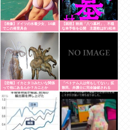
【画像】ドイツの水着少女、14歳
【困惑】映画「八つ墓村」、不穏
でこの発育具合
な本予告を公開 主題歌はB'z松本
率いるTMG
【悲報】イカとタコみたいな関係
「ベトナム人は何もしてない」拡
って他にあるんか？カニとか
散民、弁護士に完全論破される
www