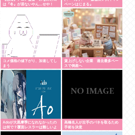
は『冬』が居ないやん…せや！
ペーンはじまる』
『冬』の末っ子をアニメオリジナ
ルで出そ！」
コメ価格の値下がり、加速してし
賃上げしない企業 過去最多ペー
まう
スで倒産へ
Adoが大黒摩季になれなかったの
高橋名人が左手のバネを取るため
は何で？覆面レスラーは難しいよ
手術を決意
ね