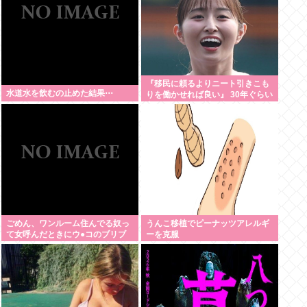
『移民に頼るよりニート引きこも
水道水を飲むの止めた結果⋯
りを働かせれば良い』 30年ぐらい
言ってるけど絶対に実現しない理
由www
ごめん、ワンルーム住んでる奴っ
うんこ移植でピーナッツアレルギ
て女呼んだときにウ●コのブリブ
ーを克服
リ音どうしてんの？？