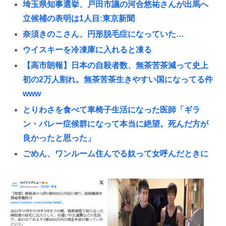
埼玉県知事選挙、戸田市議の河合悠祐さんが出馬へ
立候補の表明は1人目:東京新聞
奈須きのこさん、円形脱毛症になっていた…
ウイスキーを冷凍庫に入れると凍る
【高市朗報】日本の自殺者数、無茶苦茶減って史上
初の2万人割れ。無茶苦茶生きやすい国になってる件
www
とりわさを食べて車椅子生活になった医師「ギラ
ン・バレー症候群になって本当に絶望。死んだ方が
良かったと思った」
ごめん、ワンルーム住んでる奴って女呼んだときに
ウ●コのブリブリ音どうしてんの？？
「核兵器をなくすキーワードは『人間らしさ』」 ピ
ースボート畠山澄子さんが語った、核のある世界を
変えるために