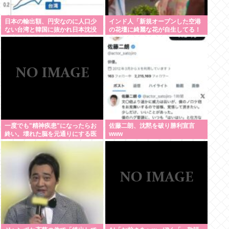
日本の輸出額、円安なのに人口少
インド人「新規オープンした空港
ない台湾と韓国に抜かれ日本沈没
の花壇に綺麗な花が自生してる！
死亡
持って帰ろ！」
一度でも"精神疾患"になったらお
佐藤二朗、沈黙を破り勝利宣言
終い。壊れた脳を元通りにする医
www
療技術は無い。