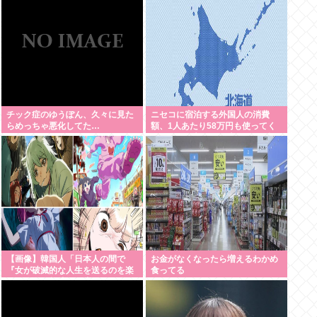
チック症のゆうぽん、久々に見た
ニセコに宿泊する外国人の消費
らめっちゃ悪化してた…
額、1人あたり58万円も使ってく
れることが判明。日本人の4.6倍
【画像】韓国人「日本人の間で
お金がなくなったら増えるわかめ
『女が破滅的な人生を送るのを楽
食ってる
しむ陰湿な趣味』が流行ってい
る」119万バズ【HotTweets】