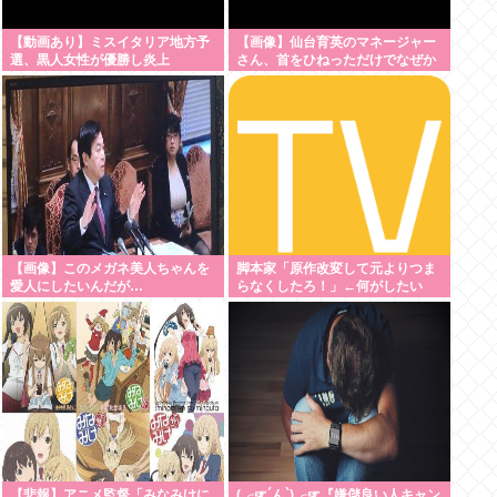
【動画あり】ミスイタリア地方予
【画像】仙台育英のマネージャー
選、黒人女性が優勝し炎上
さん、首をひねっただけでなぜか
ウインクしたことにされてしまう
www
【画像】このメガネ美人ちゃんを
脚本家「原作改変して元よりつま
愛人にしたいんだが…
らなくしたろ！」←何がしたい
の？
【悲報】アニメ監督「みなみけに
(╭☞´ん`)╭☞『嫌儲良い人キャン