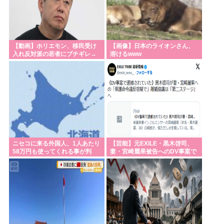
【動画】ホリエモン、移民受け
【画像】日本のライオンさん、
入れ反対派の若者にブチギレ→
溶けるwww
スタジオ誰も反論できず沈黙w
ニセコに来る外国人、1人あたり
【芸能】元EXILE・黒木啓司、
58万円も使ってくれる事が判
妻・宮崎麗果被告へのDV事案で
明。貧乏ジャップの4.6倍も使う
逮捕されていた 宮崎は全身打
模様
撲、頭部裂