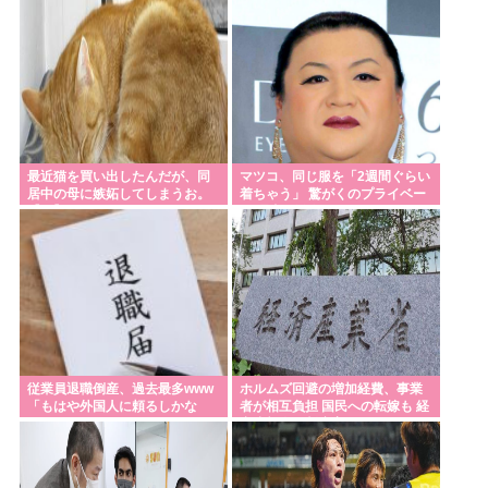
ｗｗｗ
した」
た？🏄‍♂🌴☀
交通系カードで改札通って改札内のショップ利用し
てまた改札出ようとしたら出られなくてワロタ
ライフとかマルエツとか、特に何の取り柄もないス
ーパーが東京でデカい顔してるの不思議だよな、普
最近猫を買い出したんだが、同
マツコ、同じ服を「2週間ぐらい
通OK行くだろ
居中の母に嫉妬してしまうお。
着ちゃう」 驚がくのプライベー
【再】
ト 理由を激白
天気予報「暦の上では今日から秋です☺」天国の安
倍さん「馬鹿みたいな暦だな」
Powered by livedoor 相互RSS
従業員退職倒産、過去最多www
ホルムズ回避の増加経費、事業
「もはや外国人に頼るしかな
者が相互負担 国民への転嫁も 経
い」
産省部会が制度案