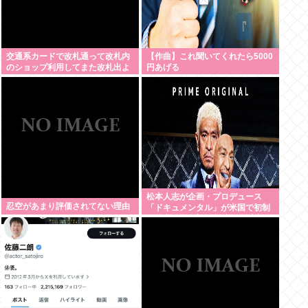
交通系カードで改札通って改札内
【作曲】これ聞いてくれたら5000
のショップ利用してまた改札出よ
円あげる
うとしたら出られなくてワロタ
松本人志が企画・プロデュース
忍空があまり評価されてない理由
「ドキュメンタル」が米国で初制
作決定 シンプルな設定に国境超え
た支持