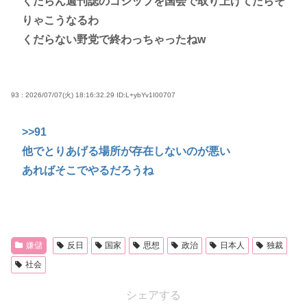
くだらん週刊誌のゴシップを国会で取り上げてたらそ
りゃこうなるわ
くだらない野党で終わっちゃったねw
93 : 2026/07/07(火) 18:16:32.29
ID:L+ybYv1I00707
>>91
他でとりあげる場所が存在しないのが悪い
あればそこでやるだろうね
嫌儲
反日
国家
思想
政治
日本人
独裁
社会
シェアする