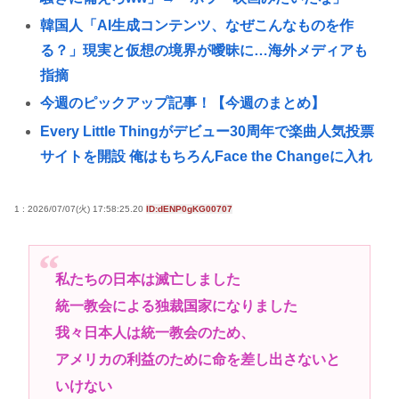
韓国人「AI生成コンテンツ、なぜこんなものを作
る？」現実と仮想の境界が曖昧に…海外メディアも
指摘
今週のピックアップ記事！【今週のまとめ】
Every Little Thingがデビュー30周年で楽曲人気投票
サイトを開設 俺はもちろんFace the Changeに入れ
てきたぞ
韓国人「人間冷蔵庫は日本が作ったから絶対に売れ
1 : 2026/07/07(火) 17:58:25.20
ID:dENP0gKG00707
ないと思ったのに、既に200台も売れたんだそうで
す…」
私たちの日本は滅亡しました
【大甲子園】被災地熊本県が涙 初出場の熊本代表有
統一教会による独裁国家になりました
明高校、京都立命館に9回裏2アウトから逆転勝利
我々日本人は統一教会のため、
X「B’z、ミスチル、サザン、ドリカム、スピッツが
アメリカの利益のために命を差し出さないと
まだ現役なの凄いよな。今の歌手が30年後にやれて
いけない
るだろうか？」