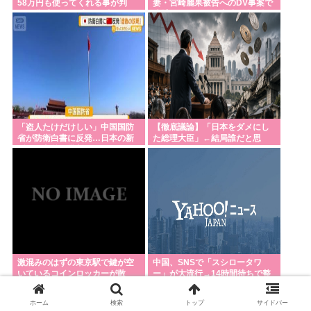
58万円も使ってくれる事が判
妻・宮崎麗果被告へのDV事案で
明。貧乏ジャップの4.6倍も使う
逮捕されていた 宮崎は全身打
模様
撲、頭部裂
「盗人たけだけしい」中国国防
【徹底議論】「日本をダメにし
省が防衛白書に反発…日本の新
た総理大臣」←結局誰だと思
型軍国主義と批判！
う？
激混みのはずの東京駅で鍵が空
中国、SNSで「スシロータワ
いているコインロッカーが散
ー」が大流行→14時間待ちで整
見、「ラッキー」と思って中を
理券が転売される事態に
確認してみると……
ホーム
検索
トップ
サイドバー