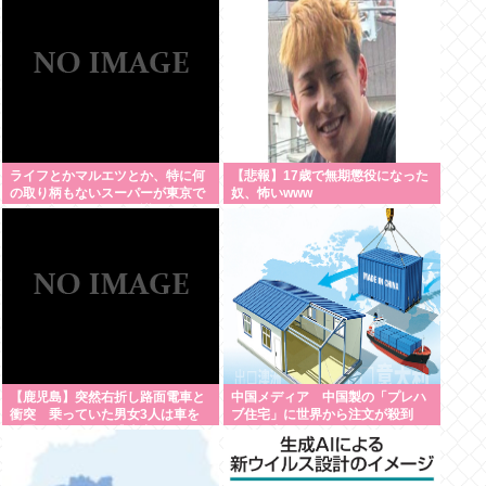
ぞ」
ライフとかマルエツとか、特に何
【悲報】17歳で無期懲役になった
の取り柄もないスーパーが東京で
奴、怖いwww
デカい顔してるの不思議だよな、
普通OK行くだろ
【鹿児島】突然右折し路面電車と
中国メディア 中国製の「プレハ
衝突 乗っていた男女3人は車を
ブ住宅」に世界から注文が殺到
放置しダッシュで逃走中
その理由は？[8/7]