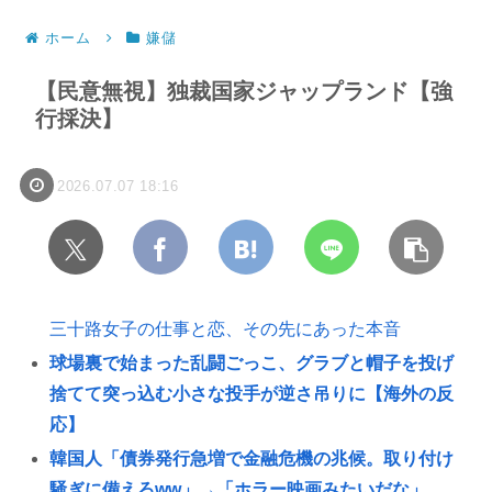
ホーム
嫌儲
【民意無視】独裁国家ジャップランド【強
行採決】
2026.07.07 18:16
三十路女子の仕事と恋、その先にあった本音
球場裏で始まった乱闘ごっこ、グラブと帽子を投げ
捨てて突っ込む小さな投手が逆さ吊りに【海外の反
応】
韓国人「債券発行急増で金融危機の兆候。取り付け
騒ぎに備えろww」→「ホラー映画みたいだな」