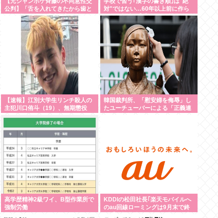
【元ジャンポケ斉藤の不同意性交
学校で習う｢漢字の書き順｣は"絶
公判】「舌を入れてきたから歯と
対"ではない…60年以上前に作ら
口でブロック」「『台本が飛んで
れた文部省の｢手びき｣が基準とな
しまうからやめてください』と拒
ったワケ
絶」被害女性は断固として「不同
意」主張
【速報】江別大学生リンチ殺人の
韓国裁判所、「慰安婦を侮辱」し
主犯川口侑斗（19）、無期懲役
たユーチューバーによる「正義連
の名誉毀損」認める
高学歴精神2級ワイ、B型作業所で
KDDIの松田社長｢楽天モバイルへ
強制労働
のau回線ローミングは9月末で終
了｣｢一部過疎エリアでは期間限定