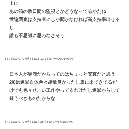
上に
あの箱の数日間の監視とかどうなってるかだね
世論調査は支持者にしか聞かなければ高支持率出せる
し
誰も不思議に思わなさそう
83 : 2026/07/07(火) 18:13:12.28
ID:/wHD6O1t00707
日本人が馬鹿だからってのはちょっと安直だと思う
2/8総選挙自体色々胡散臭かったし表に出てきてるだ
けでも色々せこい工作やってるわけだし選挙からして
疑うべきものだからな
87 : 2026/07/07(火) 18:14:26.43
ID:L+ybYv1I00707