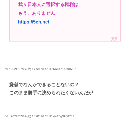
我々日本人に選択する権利は
女子高生がプロ野球選手を目指す漫画、ついに発見
もう、ありません
される その名も「ゆーあーすらっがー」
https://5ch.net
マーベルの新作格ゲー、俺ちゃんことデッドプール
(CV子安武人)が安定のやりたい放題で話題に
高市早苗さん、憧れのバンドを官邸に招き、自身の
サイン入りドラム・スティックをプレゼントw
若くて美人なママと親友の淫らな行為内容を毎回聞
かされる「女神の加護を受けしママのサーガ」3巻 今
50 : 2026/07/07(火) 17:59:58.56
ID:NoKbc1pd00707
ガチで “ママ” ブーム来てるよな
ポケカ資産が100万円超えた男の子www
嫌儲でなんかできることないの？
【高市動画】こういうオスガキってどうやったら産
このまま勝手に決められたくないんだが
まれるの？
中国のメスガキ、民度が終わりすぎてる
56 : 2026/07/07(火) 18:02:20.36
ID:rtwF8gXk00707
Powered by livedoor 相互RSS