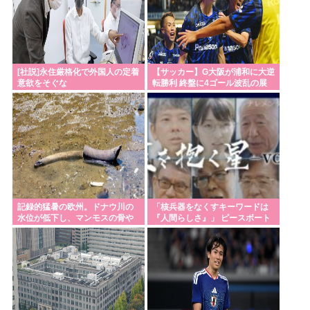
[社説]永住厳格化で外国人の定着
【サッカー】G大阪が浦和に大逆
意欲をそぐな
転勝利 終盤に4ゴール波乱の展
開…サヴィオ退場など警告5枚で
大荒れの一戦に
記録的猛暑の欧州。ドナウ川の
「核兵器をなくすキーワードは
水位が低下し、マンモスの骨や
『人間らしさ』」 ピースボート
沈没したドイツ軍の戦艦が姿を
畠山澄子さんが語った、核のあ
現
る世界を変えるために