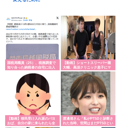
水道水を飲むの止めた結果⋯
米国雇用統計、非農業部門雇用者数 (前月比)結果:-2.3
万人予想:+8.0万人、失業率結果:+4.1%予想:+4.2%、
9月利下げか
【熊本地震】避難者の食生活、改善急務=調理できず
「パン飽き飽き」-断水なお3万戸超
【サッカー】スペイン代表MFロドリ、レアル入り目
国税局職員（25）、税務調査で
【動画】ショートスリーパー堀
前から一転、バルサ加入へ 現地メディア伝える 4年
知り合った納税者の自宅に出入
大輔、高須クリニック息子にマ
りしお小遣い1億5000万円頂戴
ジギレ！怖すぎると話題に
契約で年俸55億円準備
するwww
ニセコに宿泊する外国人の消費額、1人あたり58万円
も使ってくれることが判明。日本人の4.6倍
AI「お前さあ〜w」ぼく「…敬語使え💢」AI「了解し
ました。ところでお前はどう思いますか？」👈これ
高市首相がマッサージを受ける 就任後初
【動画】移民受け入れ派のパヨ
渡邊渚さん「私がPTSDと診断さ
おば、自分の家に来られたら全
れた当時、世間はまだPTSDとい
明日からお盆休みだけどみんなどこ行く予定か決め
力で拒否るｗｗｗｗｗｗｗｗｗ
う言葉は浸透されていませんで