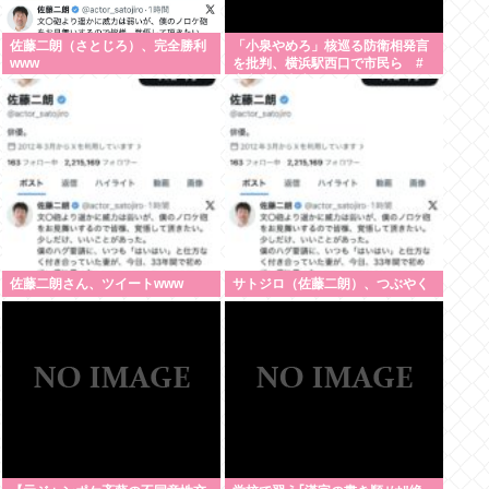
佐藤二朗（さとじろ）、完全勝利
「小泉やめろ」核巡る防衛相発言
www
を批判、横浜駅西口で市民ら #
高市小泉麻生めちゃくちゃじゃん
ニュースdeプロテスト
佐藤二朗さん、ツイートwww
サトジロ（佐藤二朗）、つぶやく