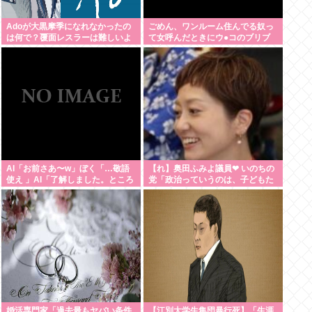
Adoが大黒摩季になれなかったの
ごめん、ワンルーム住んでる奴っ
は何で？覆面レスラーは難しいよ
て女呼んだときにウ●コのブリブ
ね
リ音どうしてんの？？
AI「お前さあ〜w」ぼく「…敬語
【れ】奥田ふみよ議員❤‍ いのちの
使え 」AI「了解しました。ところ
党「政治っていうのは、子どもた
でお前はどう思いますか？」 これ
ちに「いのち」を繋いでいくため
にあるんだよ。」
婚活専門家「過去最もヤバい条件
【江別大学生集団暴行死】「生涯