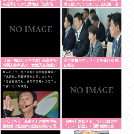
を提示してきた男性は『処女信
考え続けてください」 主犯格・当
仰』」ケンモメン…
時18歳の川口侑斗被告に無期懲役
の判決「理不尽以外の何ものでも
ない」
【保守層ばかりを忖度】高市首相
高市首相がマッサージを受ける 就
内閣支持率減少、女性天皇容認が
任後初
増加…識者に聞く「民意無視」の
代償
ぜんじろう「高市さんの被災地視
【朗報】悠仁さま、ついに自力で
察動画は北朝鮮の記録映画かと思
『テント設営』！国民感動の嵐
った。金正恩でもあんなに盛らん
www