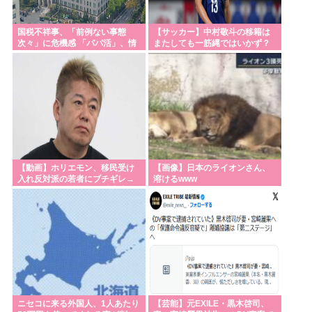
国税不祥事、「前例ない事態
【サッカー】中村敬斗の移籍は
次々」に危機感 「パパ活」、情
またしても一筋縄ではいかず？
報漏えいも
スタッド・ランス会長が残留を
示唆「批判を受けることがあっ
たとしても」
【動画】ホリエモン、移民受け
【画像】日本のライオンさん、
入れ反対派の若者にブチギレ→
溶けるwww
スタジオ誰も反論できず沈黙w
ニセコに来る外国人、1人あたり
【芸能】元EXILE・黒木啓司、