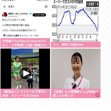
で継続｣
学歴煽りYouTuberの wakatteTV
コメ 損切り加速www
さん、大学教授に正論で論破され
たので信者ファンネルに冷笑させ
るしかなす術がなくなる
【動画あり】ラグビー女子選手の
【悲報】なぜ看護師さんは性格が
肉体、セクシーすぎるwww
悪い人が多いの
か？・・・・・・・・・