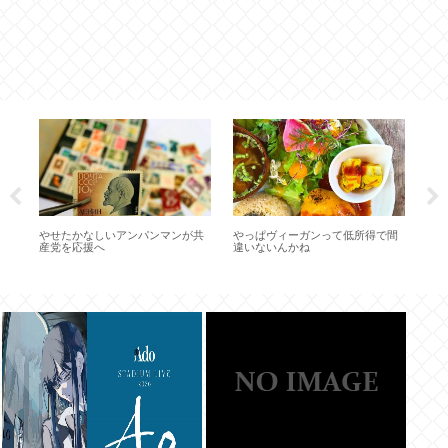
よ
やせたかなしいアンパンマンが共
やっぱヴィーガンって低所得で間
カ
産党を応援へ
違いないんかね
『
世界