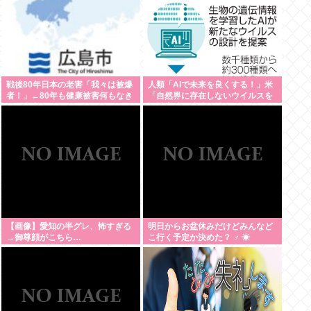
戦後80年日本の老害「我々は被爆
人類「AIで未来を良くする！」米
者！」←80年も健康被害何もなき
「自然界に存在しないウイルスを
ゃ健常者やろ
設計増殖に成功」技術が進む程自
ら破滅要因を増やす愚種
【画像】愛知の半グレ、怖すぎる
明日からお盆休みだけどみんなど
→御尊顔がこちら…
こ行く予定か決めた？ ‍♂ ☀