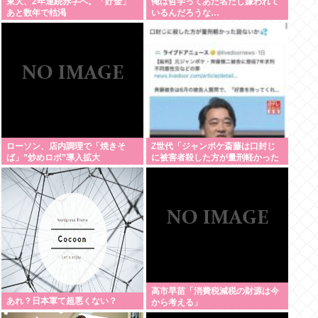
東大、2年連続赤字へ。「貯金」
俺は哲学ってあだ名だし嫌われて
あと数年で枯渇
いるんだろうな…
ローソン、店内調理で「焼きそ
Z世代「ジャンポケ斎藤は口封じ
ば」”炒めロボ”導入拡大
に被害者殺した方が量刑軽かった
だろ 」←1万いいね❤️
高市早苗「消費税減税の財源は今
あれ？日本軍て超悪くない？
から考える」