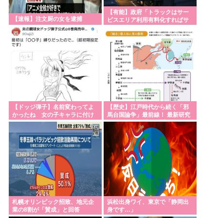
【有能】政府「トラックはサー
【速報】注文厨の女を逮捕
ビスエリア利用有料化すればサ
ボらず走るし流問題解決じゃ
ね？」
【ドッジ弾子】名前変わってよ
【歴史】江戸時代から続く「邪
かったね 女の子キャラに付け
馬台国論争」最前線！ 最新研究
る名前じゃねえだろ…
で見えてきた「卑弥呼の国」の
有力説
札幌オリンピック招致、地元企
浜松出身ワイ、東京で「静岡出
業の8割が「賛成」と回答
身です…」