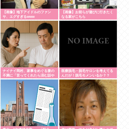
【画像】地下アイドルのファン
【画像】お前らが遊びに行きたく
サ、エグすぎるwww
なる家がこちら
ナイナイ岡村、家事をめぐる妻の
医療脱毛・脱毛サロンを考えてる
不満に「言ってくれたら済む話や
んだが！脱毛モメンいるか？？
ん」になるみ「バイトやったらク
ビやで」説教受け黙り込む | バイ
トちゃうやろ