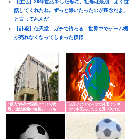
【生活】30年世話をした母に、祖母は最期「よく世
話してくれたね。ずっと嫌いだったのが残念だよ」
と言って死んだ
【訃報】任天堂、ガチで終わる…世界中でゲーム機
が売れなくなってしまった模様
【高市日本】高市早苗、第二の山上にビビり散らか
し大量のSPを従え演説台にも全面防弾ガラスを設置
「パトレイバー」の最新書籍、マニアックすぎて誰
が買うのか謎
お盆、ホテル代高くね🤨
【スクリプト負けてて草w】「色々勉強した結果、理
系以外はエラー品だと気付いた【ガチ】」につい
“獣人”共存の深夜アニメで喫
自分がブスでバカで貧乏でワキ
煙、違法薬物の連想シーンも…
ガで中国人ってこと受け入れた
て、もっと具体的に話そうか
視聴者批判でBPO議論
らすべてどうでも良くなった
【最新版】日本の都市の都会度ランキングがこちら
www
【サッカー】板倉滉は「めっちゃモテる」 年収7億