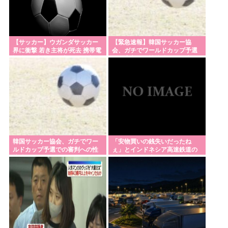
円・お洒落・包容力…超愛される日本代表
熊本市が地震犠牲者の氏名を公表後に撤回 「遺族同
【サッカー】ウガンダサッカー
【緊急速報】韓国サッカー協
意と誤認」
界に衝撃 若き主将が死去 携帯電
会、ガチでワールドカップ予選
話強盗に抵抗した末に石で滅多
での審判への性接待がバレ大炎
刃物を持って中国大使館に侵入した自衛官、地裁で
打ち… 国民が怒り「リーダーを
上大騒ぎに
動機明かす「中国の強硬な外交方針を変えさせるた
失った」
め」
西鉄、天神駅と薬院駅の駅構内で不審な音声が流れ
る 第三者が不正に流したか 福岡
韓国サッカー協会、ガチでワー
「安物買いの銭失いだったね
Powered by livedoor 相互RSS
ルドカップ予選での審判への性
ぇ」とインドネシア高速鉄道の
接待がバレる
最終処分に日本側騒然、国家予
算は使わないという