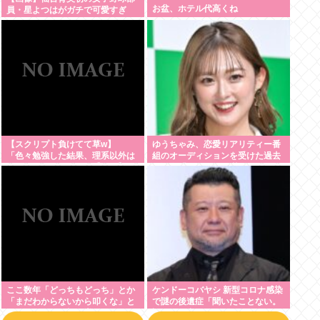
お盆、ホテル代高くね
員・星よつはがガチで可愛すぎ
る！
【スクリプト負けてて草w】
ゆうちゃみ、恋愛リアリティー番
「色々勉強した結果、理系以外は
組のオーディションを受けた過去
エラー品だと気付いた【ガチ】」
を激白「10回くらい落ちてるんで
について、もっと具体的に話そう
す」
か
ここ数年「どっちもどっち」とか
ケンドーコバヤシ 新型コロナ感染
「まだわからないから叩くな」と
で謎の後遺症「聞いたことない。
かゆうチキン野郎が増えたけどど
調べても出てこない」