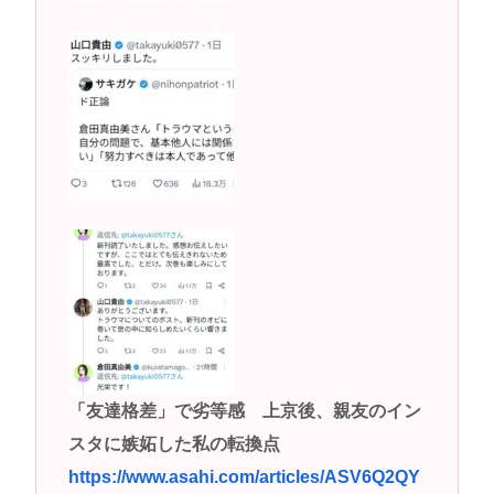
高市早苗さん、憧れのバンドを官邸に招き、自身の
サイン入りドラム・スティックをプレゼントw
若くて美人なママと親友の淫らな行為内容を毎回聞
かされる「女神の加護を受けしママのサーガ」3巻 今
ガチで “ママ” ブーム来てるよな
ポケカ資産が100万円超えた男の子www
【高市動画】こういうオスガキってどうやったら産
まれるの？
中国のメスガキ、民度が終わりすぎてる
Powered by livedoor 相互RSS
「友達格差」で劣等感 上京後、親友のイン
スタに嫉妬した私の転換点
https://www.asahi.com/articles/ASV6Q2QY