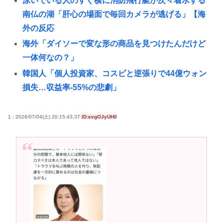
泳いでいる人のすぐ横に消防飛行艇が次々着水する
南仏の湖「肝心の場面で毎回カメラが逃げる」【海
外の反応
海外「ダイソーで変な形の商品を見つけたんだけど
一体何なの？」
韓国人「個人投資家、コスピと逆張りで44億ウォン
損失…収益率-55%の悲劇」
『ライザのアトリエ3』ウェディングドレス姿のライ
ザがフィギュア化キタ───(ﾟ∀ﾟ)───!!!!!
1 : 2026/07/04(土) 20:15:43.37
ID:evgOJyUH0
早稲田大生、複数名がゴールドカードのポイント詐
欺で無銭飲食
B’z「重いマーシャル運んでた腰の痛みまだ覚えてる
の」俺くん「マーシャルって何？🙄」
面白いシューティングゲーム教えろ🧌
部屋作りゲーム、確率で出現するイカを見るとクラ
ッシュする不具合が発生