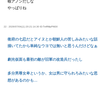
暇アノンだしな
やっぱりね
22 : 2026/07/04(土) 20:21:14.30
ID:TmRMpPNG0
衛府の七忍だとアイヌとか朝鮮人の苦しみみたいな話
描いてたから単純なウヨでは無いと思うんだけどなぁ
劇光仮面も最初の敵が旧軍の改造兵だったし
多分男尊女卑というか、女は男に守られろみたいな思
想があるのかも…