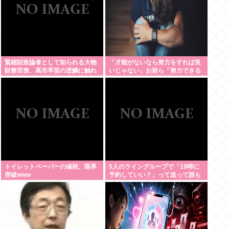
緊縮財政論者として知られる大物
「才能がないなら努力をすれば良
財務官僚、高市早苗の逆鱗に触れ
いじゃない」お前ら「努力できる
左遷
のも才能だよ」←は？
トイレットペーパーの値段、限界
5人のライングループで「19時に
突破www
予約していい？」って送って誰も
返事しないから無視でいいよね？