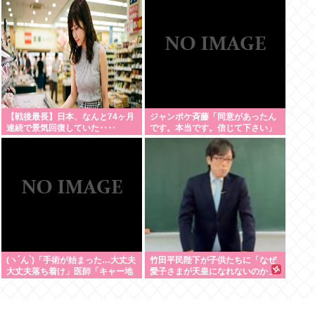
【戦後最長】日本、なんと74ヶ月
ジャンポケ斉藤「同意があったん
連続で景気回復していた‥‥
です。本当です。信じて下さい」
←何でこの主張が通らないの？
(ヽ´ん`)「手術が始まった…大丈夫
竹田平民陛下が子供たちに「なぜ
大丈夫落ち着け」医師「キャー地
愛子さまが天皇になれないのか」
震よー！」(;ﾟんﾟ)「！？」
をわかりやすく解説してしまう