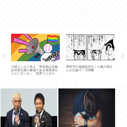
だ
小林よしのり本人「菅首相は五輪
押井守の鬼滅批判をこち亀の両さ
ア
反対派左翼の象徴である尾身茂を
んが正論で一刀両断
う
クビにすべき」「世界でコロナ対
策に成功したのはスウェーデンだ
け」