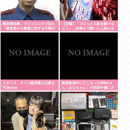
熊本県知事、マスコミにマジ切れ
【悲報】「ブロック人数を調べる
「被災者から報道に対する不満が
よ！」←好奇心で開いたら終わる
県に来てる、遺族の所に押しかけ
サイトだった【HotTweets】
たりすんじゃねーよ」
イギリス、タバコ販売禁止法案を
動画配信中に亡くなったMINAさ
可決www
ん（みなちゃん）が誹謗中傷にさ
らされた経緯がこちら…