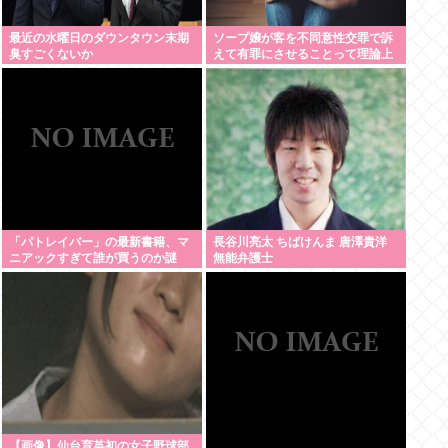
最近の水曜日のダウンタウン末期
ソープ嬢が客を不同意性交罪で訴
臭すごくないか
えて有罪にさせることって理論上
可能？
「パトレイバー」の最新書籍、マ
長谷川亮太 ちばけんま 唐澤貴洋
ニアックすぎて誰が買うのか謎
無能弁護士
【画像】仙台育英初の女子野球部