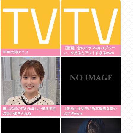
っから来たの？(´・ω・`)
【動画】昔のドラマのレ●プシー
NHKの神アニメ
ン、今見るとアウトすぎるwww
檜山沙耶に代わる新しい弱者男性
【動画】手術中に熊本地震直撃や
の姫が発見される
ばすぎwww