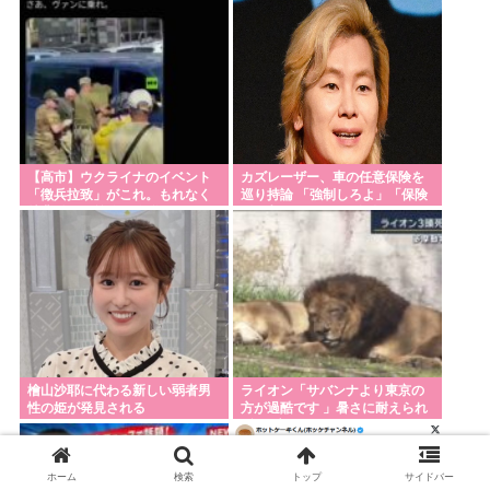
【高市】ウクライナのイベント
カズレーザー、車の任意保険を
「徴兵拉致」がこれ。もれなく
巡り持論 「強制しろよ」「保険
特典付きで前線で銃弾orドロー
にも入れないヤツは運転すんな
ン爆弾のプレゼントが貰える！
よ」「なんで法律を改正しない
の？」
檜山沙耶に代わる新しい弱者男
ライオン「サバンナより東京の
性の姫が発見される
方が過酷です 」暑さに耐えられ
ず3頭亡くなる
ホーム
検索
トップ
サイドバー