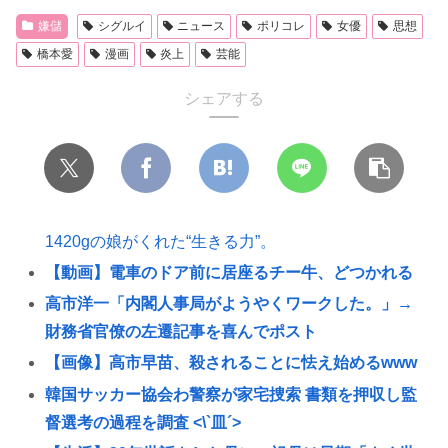
嫌儲
シグルイ
ニュース
ポリコレ
女優
思想
橋本愛
漫画
炎上
芸能
シェアする
1420gの娘がくれた“生きる力”。
【動画】電車のドア前に居座るチー牛、どつかれる
高市洋一「内閣人事局がようやくワークした。」→
財務省官僚の左遷記事を喜んでポスト
【画像】高市早苗、殺されることに怯え始めるwww
韓国サッカー協会わ警察が家宅捜索 書類を押収し監
督選考の過程を調査 <\`皿´>