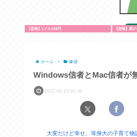
【悲報】1ドル158円
【悲報】夏の
ホーム
嫌儲
Windows信者とMac信
2021.04.13 02:26
大変だけど幸せ。等身大の子育て物