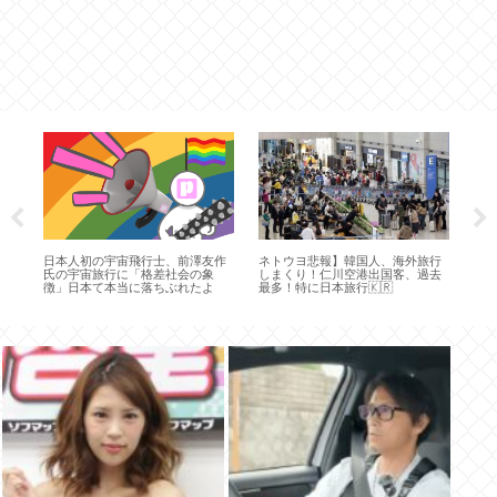
【新
ク
そ
が
日本人初の宇宙飛行士、前澤友作
ネトウヨ悲報】韓国人、海外旅行
氏の宇宙旅行に「格差社会の象
しまくり！仁川空港出国客、過去
徴」日本て本当に落ちぶれたよ
最多！特に日本旅行🇰🇷