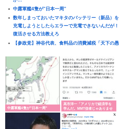
中露軍艦4隻が”日本一周”
数年しまっておいたマキタのバッテリー（新品）を
充電しようとしたらエラーで充電できないんだが！
復活させる方法教えろ
【参政党】神谷代表、食料品の消費減税「天下の愚
策だ」と批判
NISA民、『オルカン』『S&P500』
『NASDAQ100』しか買わない
【画像】田舎の空、青すぎる😭
【╰⋃╯の殿堂】大型ディスカウントショップで「下
半身を露出した男を確保している」 31歳の男を現行
犯逮捕 札幌
高市洋一「アメリカで経済学を
中露軍艦4隻が”日本一周”
学んだ。MMT信者じゃありませ
鬼って船で難破した白人なんじゃないの？
ん」
れいわ新選組、さん、「いのちの党」に改名🔥www