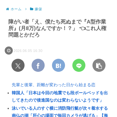
ホーム
嫌儲
障がい者「え、僕たち死ぬまで『A型作業
所』(月8万)なんですか！？」 👈これ人権
問題とかだろ
2026.06.05 16:30
先輩と後輩、距離が変わった日から始まる恋
韓国人「日本は今回の地震でも段ボールベッドを出
してきたので後進国なのは変わらないようです」
泳いでいる人のすぐ横に消防飛行艇が次々着水する
南仏の湖「肝心の場面で毎回カメラが逃げる」【海