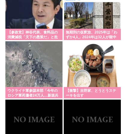
【高市】福岡の自民党県議の海外旅行費👉5年で3億
3700万円。避難所で使えるテント👉1個2万円。
元々は日本人が殴りかかっていったんだろ…
みんなで大家さん「成田は日本の下町が開発したゴ
【参政党】神谷代表、食料品の
無期刑の仮釈放、2025年は「わ
ミをエネルギーに変える技術と核融合発電を使うの
消費減税「天下の愚策だ」と批
ずか4人」2024年は32人が獄中
判
死…「終身刑化」の傾向続く
でエコで高い資産価値があり利益が出る
Powered by livedoor 相互RSS
ウクライナ軍参謀本部「今年の
【衝撃】吉野家、とうとうステ
ロシア軍死傷者24万人…新規兵
ーキを出す
力の募集規模を上回る」！