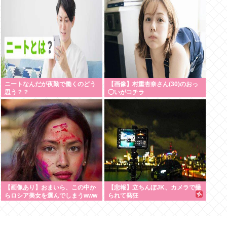
36km（SUV）
ニートなんだが夜勤で働くのどう
【画像】村重杏奈さん(30)のおっ
思う？？
◯いがコチラ
【画像あり】おまいら、この中か
【悲報】立ちんぼJK、カメラで撮
らロシア美女を選んでしまうwww
られて発狂