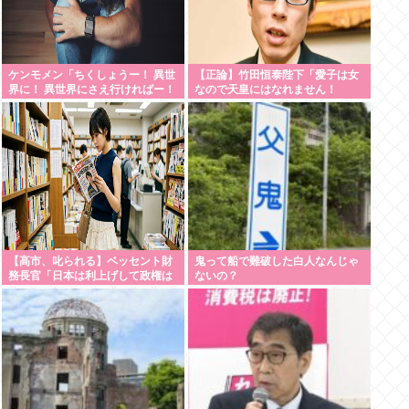
ケンモメン「ちくしょうー！ 異世
【正論】竹田恒泰陛下「愛子は女
界に！ 異世界にさえ行ければー！
なので天皇にはなれません！
(;△;)」 どうなるの？
SnowManに女の子が居たら
SnowManじゃないでしょ？」
【高市、叱られる】ベッセント財
鬼って船で難破した白人なんじゃ
務長官「日本は利上げして政権は
ないの？
金融・財政政策をとっとと見直
せ」