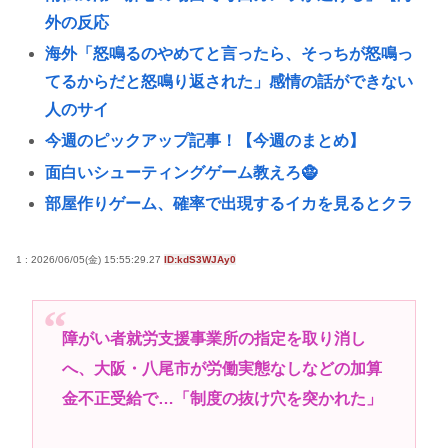
外の反応
海外「怒鳴るのやめてと言ったら、そっちが怒鳴っ
てるからだと怒鳴り返された」感情の話ができない
人のサイ
今週のピックアップ記事！【今週のまとめ】
面白いシューティングゲーム教えろ🧌
部屋作りゲーム、確率で出現するイカを見るとクラ
ッシュする不具合が発生
海外「でもこちらは州の所得税を払わなくていいの
1 : 2026/06/05(金) 15:55:29.27
ID:kdS3WJAy0
で、と言われた」税金の安い土地に移った人たちの
答え合わ
障がい者就労支援事業所の指定を取り消し
路上で小学生に痴漢行為 男子高校生（16）逮捕
へ、大阪・八尾市が労働実態なしなどの加算
【決算】任天堂「Switch2もマリカも売れまくりで笑
金不正受給で…「制度の抜け穴を突かれた」
いが止まらんどすえ！」連結経常利益は前年同期比
2.2倍の2061億円に