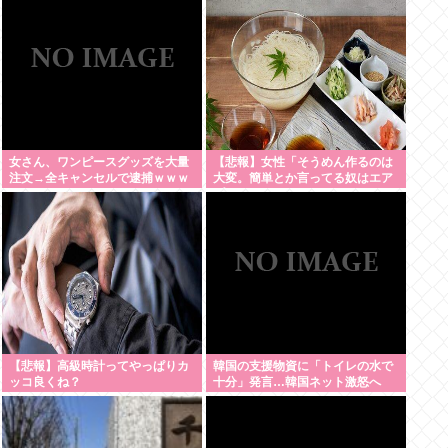
女さん、ワンピースグッズを大量
【悲報】女性「そうめん作るのは
注文→全キャンセルで逮捕ｗｗｗ
大変。簡単とか言ってる奴はエア
プ」
【悲報】高級時計ってやっぱりカ
韓国の支援物資に「トイレの水で
ッコ良くね？
十分」発言…韓国ネット激怒へ
www