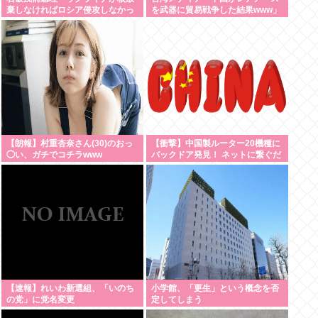
棄しなければロシア侵攻しなかっ
を武器に貿易戦争した結果www」
た」 広島から考える”平和と安全
保障”
【朗報】村重杏奈さん(30)のおっ
【衝撃】中国製ルーター20機種に
◯い、ガチでコチラwww
バックドア発見！ ネットに繋ぐだ
けで35秒ごとに中国のサーバーと
通信
【速報】れいわ新選組、「いのち
小学館、「更生」という概念を否
の党」に党名変更
定してしまう