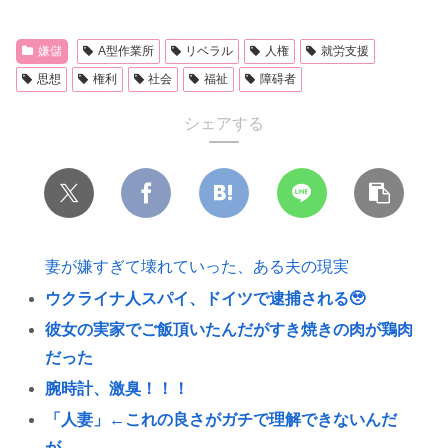
嫌儲
A型作業所
リベラル
人権
就労支援
思想
権利
社会
福祉
障碍者
シェアする
妻が嫌すぎて壊れていった、ある夫の現実
ウクライナ人スパイ、ドイツで逮捕される🥹
彼女の実家でご飯頂いたんだがすき焼きの肉が鶏肉
だった
腕時計、激臭！！！
「人妻」←これの良さがガチで理解できないんだ
が…