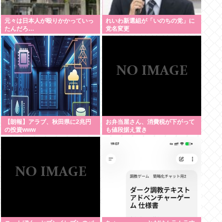
元々は日本人が殴りかかっていっ
れいわ新選組が「いのちの党」に
たんだろ…
党名変更
【朗報】アラブ、秋田県に2兆円
お弁当屋さん、消費税が下がって
の投資www
も値段据え置き