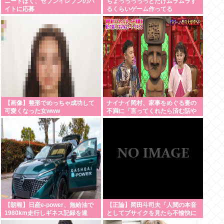
ニートぼく、セブンイレブンのバ
ちょっっっっっとだけムラムラす
イトに応募
るくらいゲーム作ってる
【画像】整形でめっちゃ成功して
ナイナイ岡村、家事をめぐる妻の
可愛くなった女www
不満に「言ってくれたら済む話や
【Pickup05164700】
ん」になるみ「バイトやったらク
ビやで」説教受け黙り込む
【朗報】日産e-power、無給油で
【正論】岡田斗司夫「人間の本音
1980km走行しギネス記録を達
としてブサイクを見たら不愉快に
成 55Lタンクでリッター
なる。この責任をどうとるんだ」