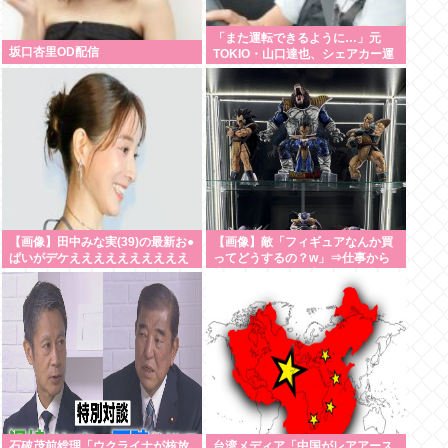
「また運転できるように…」元
坂口杏里OD配信
TOKIO・山口達也、シェアカー運
転&ギター演奏姿にファン感動
【画像】田中みな実(39)の最新お●
【画像】敵「フィギュアなんか買
ぱいがデケええええええええええ
ってどうするの？w」⇒仕事から
疲れて帰ってきて家にこんな棚が
あったら疲れが吹き飛ぶだろ？
石破茂前総理「ウクライナが核放
台湾メディア「中国がレアアース