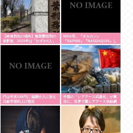
【終身刑化の傾向】無期懲役刑の
NISA民、『オルカン』
仮釈放、2025年は「わずか4人」
『S&P500』『NASDAQ100』し
2024年は32人が獄中死
か買わない
円は年末149円に 協調介入に加え
中国の「レアアース武器化」が裏
日銀早期利上げ想定
目に、世界で重レアアース供給網
の構築が加速、中国の独占終わ
る、