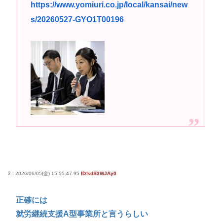
https://www.yomiuri.co.jp/local/kansai/new
いまさらps5買ってもいいかな？
s/20260527-GYO1T00196
高市早苗さん、憧れのバンドを官邸に招き、自身の
サイン入りドラム・スティックをプレゼントw
若くて美人なママと親友の淫らな行為内容を毎回聞
かされる「女神の加護を受けしママのサーガ」3巻 今
ガチで “ママ” ブーム来てるよな
ポケカ資産が100万円超えた男の子www
【高市動画】こういうオスガキってどうやったら産
まれるの？
中国のメスガキ、民度が終わりすぎてる
Powered by livedoor 相互RSS
2 : 2026/06/05(金) 15:55:47.95
ID:kdS3WJAy0
正確には
就労継続支援A型事業所と言うらしい