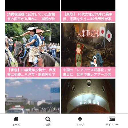
消費税減税に反対していた財務
【鳥取】 10代女性が汽車に乗車
省の面目が丸潰れに、減税が決
後、意識を失う…80代男性が家
まった途端に市場が動き出した
で意識を失っているのを友人に
が……
発見され重症…40代男性が屋外
の仕事場で作業中に頭痛・嘔
気…熱中症疑いの救急搬送相次
ぐ
【青森】13歳最年少騎士、声援
中国の「レアアース武器化」が
背に初陣…八戸市・新羅神社で
裏目に、世界で重レアアース供
「加賀美流騎馬打毬」 イスラエ
給網の構築が加速
ルから訪れていたダニエルさん
「興奮した」
ホーム
検索
トップ
サイドバー
【感動秘話】 ハビタ社長、社員
【╰⋃╯の殿堂】大型ディスカ