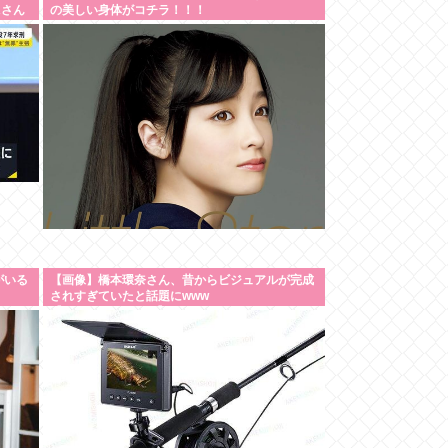
Aさん
の美しい身体がコチラ！！！
がいる
【画像】橋本環奈さん、昔からビジュアルが完成
されすぎていたと話題にwww
【Pickup07091609】