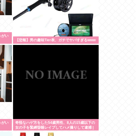
うがい
【悲報】男の趣味Tier表、ガチでヤバすぎるwww
うがい
奇怪なハゲ方をした54歳男性、8人の15歳以下の
女の子を緊縛昏睡レイプしてハメ撮りして逮捕 |
sssp://img.5ch.io/ico/gikog_pimiento.gif