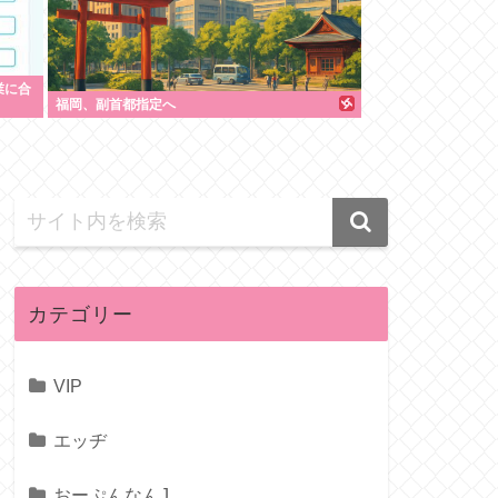
業に合
福岡、副首都指定へ
カテゴリー
VIP
エッヂ
おーぷんなんJ