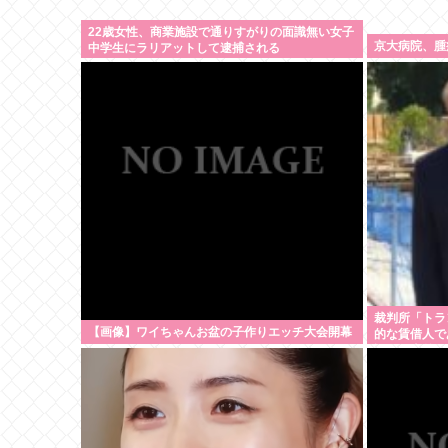
22歳女性、商業施設で通りすがりの面識無い女子
京大病院、腫
中学生にラリアットして逮捕される
裁判所「トラ
【画像】ワイちゃんお盆の子作りエッチ大会開幕
的な賃借人で
設の工事差し