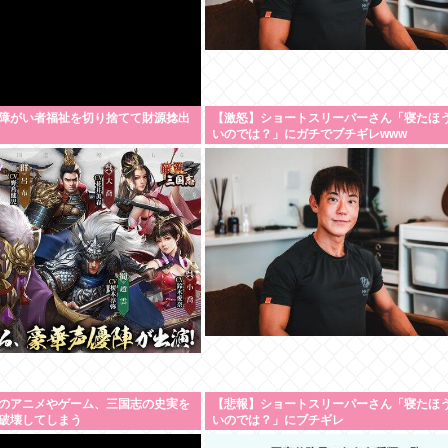
障がい者福祉を切り捨てて財源捻出
【激怒】ショートスリーパーさん「寝たほ
いのでは？」にガチでブチギレwww
のアニメやゲーム、三国志の史実を
【悲報】ショートスリーパーさん「寝たほ
破壊してしまう
いのでは？」にブチギレ