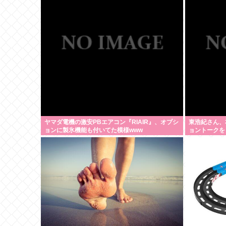
ヤマダ電機の激安PBエアコン『RIAIR』、オプシ
東浩紀さん、
ョンに製氷機能も付いてた模様www
ョントークを
されるwww