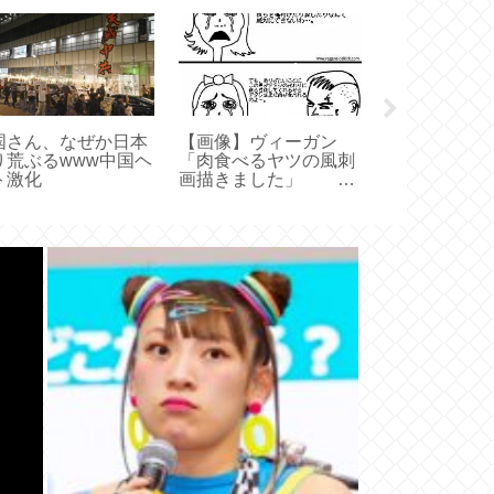
国さん、なぜか日本
【画像】ヴィーガン
イーロン・マ
り荒ぶるwww中国ヘ
「肉食べるヤツの風刺
フィスワーカ
ト激化
画描きました」
ートワークす
的確過ぎると話題に
徳的に悪。工
や物流労働者
みろ」