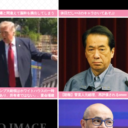
瘍と間違えて脳幹を摘出してしまう
休日だし>>2のキャラかいてあそぶ
ンプ大統領はホワイトハウスの一時
【朗報】菅直人元総理、再評価されるwww
あり、所有者ではない」、宴会場建
止め命令