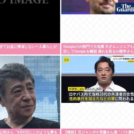
ぎてお盆に帰省しない一人暮らしが
GoogleのAI部門で大地震 天才エンジニア
託してGoogleを離脱 遅れを取るAI競争さ
しく 株価に影響大
公則さん「8月6日にこのような事を
【唖然】元ジャンポケ斉藤さん側「バス運