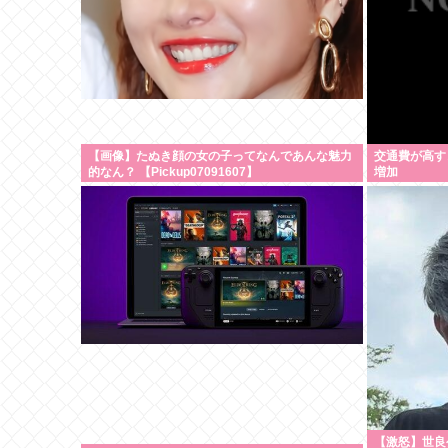
【画像】たぬき顔の女の子ってなんであんな魅力
交通費が高す
的なん？ 【Pickup07091607】
増加
【激怒】世良