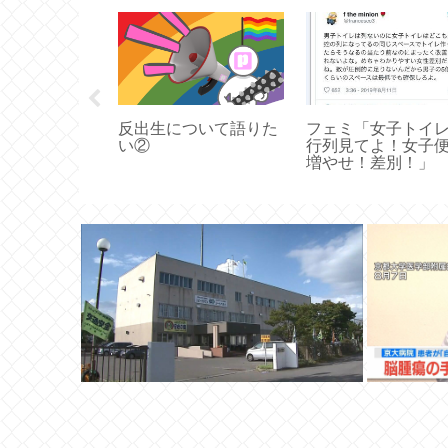
映画鑑賞が趣
では『悪夢の
画』それも
をあげてみて
」
反出生について語りた
フェミ「女子トイ
い②
行列見てよ！女子
増やせ！差別！」