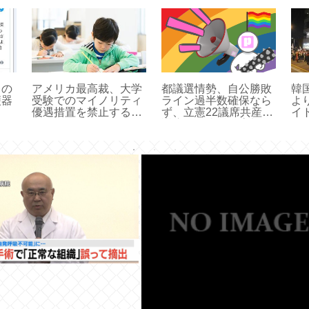
レの
アメリカ最高裁、大学
都議選情勢、自公勝敗
韓
便器
受験でのマイノリティ
ライン過半数確保なら
よ
優遇措置を禁止する恐
ず、立憲22議席共産22
イ
れ
議席確保倍近く増加、
れいわも1議席見込み
あり