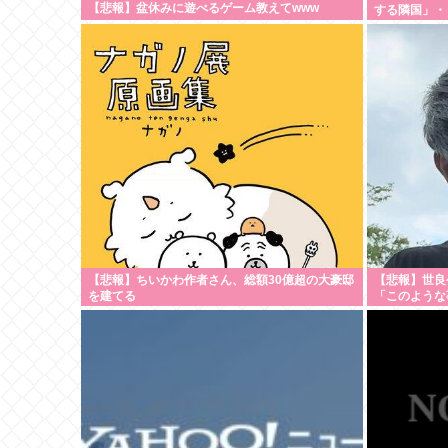
【悲報】盆休みに遊べるゲーム教えてwww
する隣国」・
【悲報】ちいかわ作者さん、総額30億超の大豪邸
【悲報】世良
を建てる
「このような