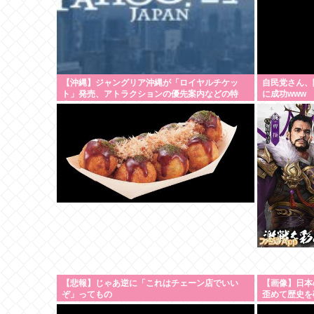
【沖縄】ジャングリア沖縄が「ロイヤルチケッ
自民党さん、
ト」発売、アトラクションの優先案内などの特
に成功www
典…大人2万9700円
【悲報】じゃあ逆に「これはチェーン店でいい
【画像】日本
ぞ」ってもの
歪めて歴史を