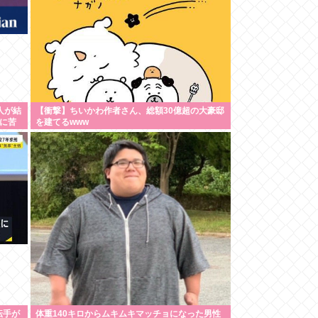
4人が結
【衝撃】ちいかわ作者さん、総額30億超の大豪邸
らに苦
を建てるwww
転手が
体重140キロからムキムキマッチョになった男性