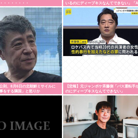
・・・・・・・・
いるのにディープキスなんてできない」「
の供述には矛盾点」・・・・・・・・・
公則、8月6日の北朝鮮ミサイルに
【悲報】元ジャンポケ斉藤側「バス運転手
事をする隣国」と怒りか
のにディープキスなんてできない」