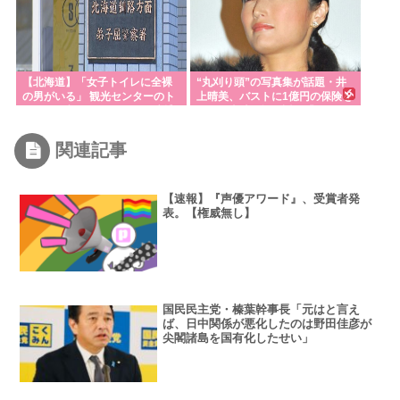
【北海道】「女子トイレに全裸
“丸刈り頭”の写真集が話題・井
の男がいる」 観光センターのト
上晴美、バストに1億円の保険を
イレに侵入した男（49）を逮捕
かけた当時を振り返る「すごく
不思議な感覚」
関連記事
【速報】『声優アワード』、受賞者発
表。【権威無し】
国民民主党・榛葉幹事長「元はと言え
ば、日中関係が悪化したのは野田佳彦が
尖閣諸島を国有化したせい」