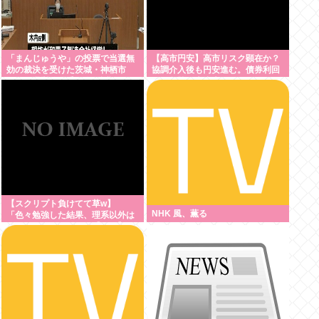
「まんじゅうや」の投票で当選無
【高市円安】高市リスク顕在か？
効の裁決を受けた茨城・神栖市
協調介入後も円安進む。債券利回
長 県選挙管理委員会を訴訟
りは急騰。大丈夫なのか？
【スクリプト負けてて草w】
NHK 風、薫る
「色々勉強した結果、理系以外は
エラー品だと気付いた【ガチ】」
について、もっと具体的に話そう
か