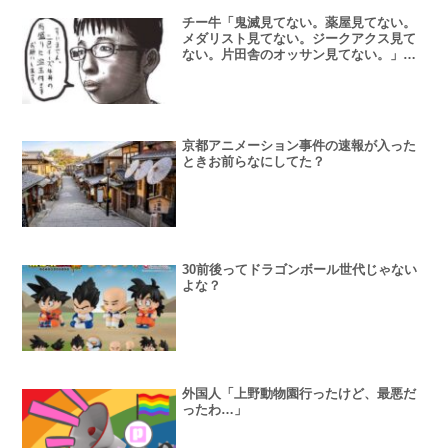
チー牛「鬼滅見てない。薬屋見てない。
メダリスト見てない。ジークアクス見て
ない。片田舎のオッサン見てない。」←
じゃあ何見てるの？
京都アニメーション事件の速報が入った
ときお前らなにしてた？
30前後ってドラゴンボール世代じゃない
よな？
外国人「上野動物園行ったけど、最悪だ
ったわ…」