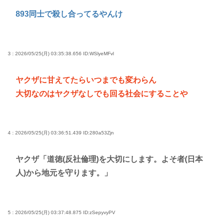
高市早苗さん、憧れのバンドを官邸に招き、自身の
893同士で殺し合ってるやんけ
サイン入りドラム・スティックをプレゼントw
若くて美人なママと親友の淫らな行為内容を毎回聞
かされる「女神の加護を受けしママのサーガ」3巻 今
3 : 2026/05/25(月) 03:35:38.656
ID:WSlyeMFvl
ガチで “ママ” ブーム来てるよな
ヤクザに甘えてたらいつまでも変わらん
ポケカ資産が100万円超えた男の子www
大切なのはヤクザなしでも回る社会にすることや
【高市動画】こういうオスガキってどうやったら産
まれるの？
中国のメスガキ、民度が終わりすぎてる
4 : 2026/05/25(月) 03:36:51.439
ID:280a53Zjn
Powered by livedoor 相互RSS
ヤクザ「道徳(反社倫理)を大切にします。よそ者(日本
人)から地元を守ります。」
5 : 2026/05/25(月) 03:37:48.875
ID:zSepyvyPV