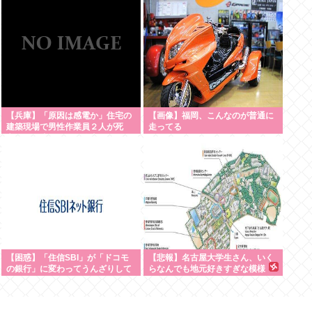
【兵庫】「原因は感電か」住宅の
【画像】福岡、こんなのが普通に
建築現場で男性作業員２人が死
走ってる
亡 ５０歳くらい 路上で倒れて
いるのが見つかる 姫路市
【困惑】「住信SBI」が「ドコモ
【悲報】名古屋大学生さん、いく
の銀行」に変わってうんざりして
らなんでも地元好きすぎな模様
るやつ