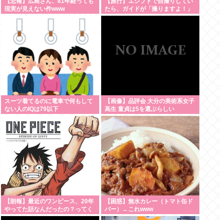
【悲報】広島さん、81年経っても
【旅行】エジプトで自撮りしてい
現実が見えない件www
たら、ガイドが「撮りますよ！」
→ノリノリでポーズを取っていた
ら…スマホを返してもらえない
「日本人はカモ代表かも」「私は
6時間で3万円払った」
スーツ着てるのに電車で何もして
【画像】品評会 大分の美術系女子
ない人のIQは79以下
高生 童貞は5を選ぶらしい
【朗報】最近のワンピース、20年
【困惑】無水カレー（トマト缶ド
やってた話なんだったの？ってく
バー）←これwww
らい内容が変わるwww