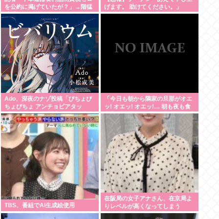
を公約に掲げていたが？」→階猛
げます。 助けてください。」
氏「それは財源確保という条件付
き」
Ado、深夜のナゾ投稿「びちょび
「今日も朝から隣家の旦那がオエ
ちょびちょ アンチョビアタッ
ッ! オエッ! オエッ!… 朝も夜も食
ク！」 SNSに反響広がる
事中もかなりえづきの音がして不
愉快な1日が始まります…」
在阪局の女子アナさん、在京局よ
TBS、番組でAI生成絵使用
りレベルが高くなってしまう