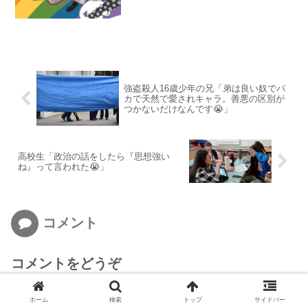
強盗殺人16歳少年の兄「弟は良い奴でバ
カで天然で愛されキャラ。善悪の区別が
つかないだけなんです😭」
高校生「政治の話をしたら『思想強い
ね』って言われた😭」
コメント
コメントをどうぞ
メールアドレスが公開されることはありません。
ホーム
検索
トップ
サイドバー
コメント
※