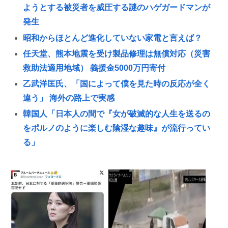
ようとする被災者を威圧する謎のハゲガードマンが
発生
昭和からほとんど進化していない家電と言えば？
任天堂、熊本地震を受け製品修理は無償対応（災害
救助法適用地域） 義援金5000万円寄付
乙武洋匡氏、「国によって僕を見た時の反応が全く
違う」 海外の路上で実感
韓国人「日本人の間で『女が破滅的な人生を送るの
をポルノのように楽しむ陰湿な趣味』が流行ってい
る」
38歳の兄が実家におるんやが、7年くらいニートしと
る。親が死んだ後の処理どうしよう
父親(31)、娘(11)をレ●プした男(20)を娘のティクトク
垢で自宅に誘い出し自助 2人とも逮捕
産経新聞が東北で新聞発行休止