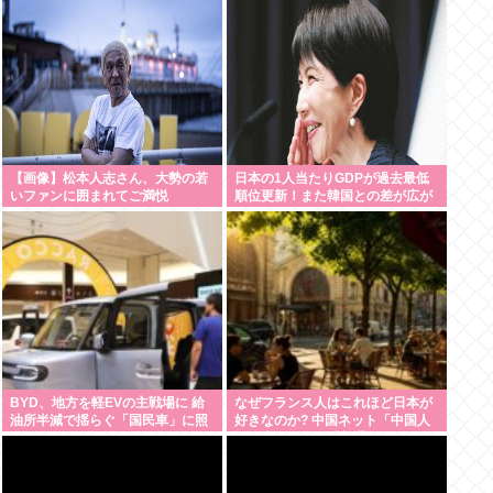
【画像】松本人志さん、大勢の若
日本の1人当たりGDPが過去最低
いファンに囲まれてご満悦
順位更新！また韓国との差が広が
りました
BYD、地方を軽EVの主戦場に 給
なぜフランス人はこれほど日本が
油所半減で揺らぐ「国民車」に照
好きなのか? 中国ネット「中国人
準
も日本が好き」「普通の人は…」