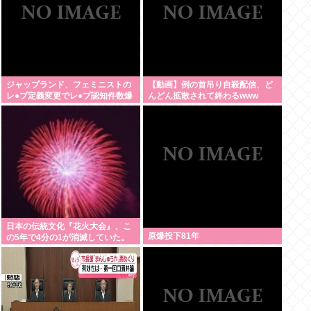
ジャップランド、フェミニストの
【動画】例の首吊り自殺配信、ど
レ●プ定義変更でレ●プ認知件数爆
んどん拡散されて終わるwww
増www
日本の伝統文化『花火大会』、こ
原爆投下81年
の5年で4分の1が消滅していた。
「物価高」と「やりすぎた中抜
き」