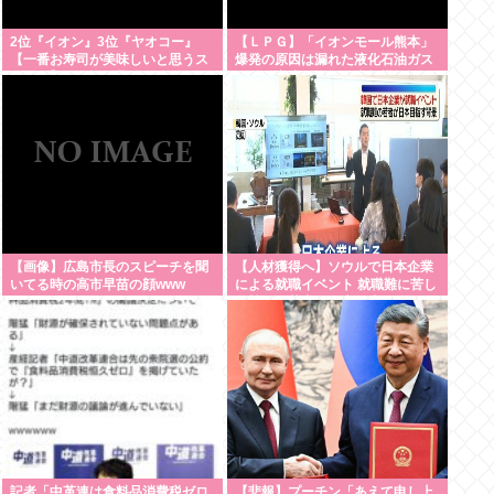
2位『イオン』3位『ヤオコー』
【ＬＰＧ】「イオンモール熊本」
【一番お寿司が美味しいと思うス
爆発の原因は漏れた液化石油ガス
ーパー】300名が選ぶ1位に
か…経産省、全国の大規模施設で
ガス供給設備の点検要請
【画像】広島市長のスピーチを聞
【人材獲得へ】ソウルで日本企業
いてる時の高市早苗の顔www
による就職イベント 就職難に苦し
む韓国の若者が日本に注目
記者「中革連は食料品消費税ゼロ
【悲報】プーチン「あえて申し上