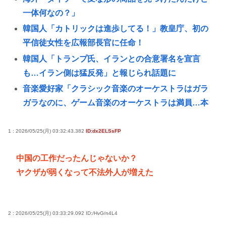
一体何なの？」
韓国人「カトリックは進歩してる！」教皇庁、初の
平信徒女性を広報部長官に任命！
韓国人「トランプ氏、イランとの合意署名を宣言
も…イラン側は猛反発」と報じられ話題に
音楽愛好家「クラシック音楽のオーケストラはガラ
ガラなのに、ゲーム音楽のオーケストラは満員…本
当にイライラする」
冥王計画ゼオライマーさんたった2回のスパロボ参戦
1 : 2026/05/25(月) 03:32:43.382
ID:dx2ELSsFP
で大人気ロボ作品にwww
中国の工作だったんじゃないか？
【画像】どえらい爆乳の高1JK、発見される
ヤクザが弱くなって不法外人が増えた
ファイナルファンタジー4の最終メンバーとかいう最
高のチーム
名古屋大学生さん、いくらなんでも地元好きすぎな
2 : 2026/05/25(月) 03:33:29.092
ID:/HvG/n4L4
模様ww