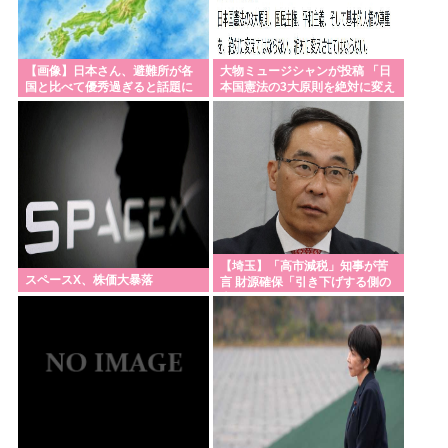
【画像】日本さん、避難所が各
大物ミュージシャンが投稿 「日
国と比べて優秀過ぎると話題に
本国憲法の3大原則を絶対に変え
させてはならない」
【埼玉】「高市減税」知事が苦
スペースX、株価大暴落
言 財源確保「引き下げする側の
責務」