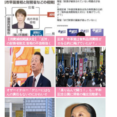
【消費減税閣議決定】「反対」
記者「中革連は食料品消費税ゼ
の財務省敗北 首相の不信根強く
ロを公約に掲げていたが？」→
人事介入をちらつかされ…
階猛氏「それは財源確保という
条件付き」
オザーイチロー「デニーにはな
「座り込んで闘う！」も…平和
んの責任もないのにかわいそ
記念公園に滞留の極左活動家ら
う…」
広島県警が全員排除、6日朝