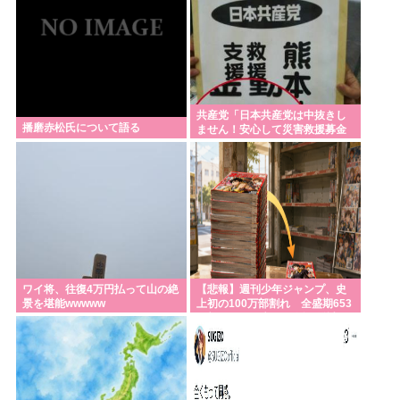
共産党「日本共産党は中抜きし
播磨赤松氏について語る
ません！安心して災害救援募金
をしてください！」
ワイ将、往復4万円払って山の絶
【悲報】週刊少年ジャンプ、史
景を堪能wwwww
上初の100万部割れ 全盛期653
万部から98万部に…紙の雑誌
「100万