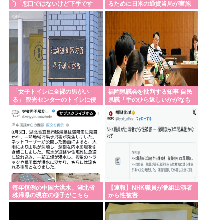
`)「悪口ではないけど下手です
るために日米の通貨当局が実施
ね」
した為替介入は「一時しのぎに
Powered by livedoor 相互RSS
過ぎない」との認識を示す
「女子トイレに全裸の男がい
福岡県議会を批判する知事 自民
る」 観光センターのトイレに侵
県議「手のひら返しいかがなも
入した男（49）を逮捕 北海道
のか」
毎年恒例の中国大洪水。湖北省
【速報】NHK職員が番組出演者
秭帰県の現在の様子がこちら
から性被害