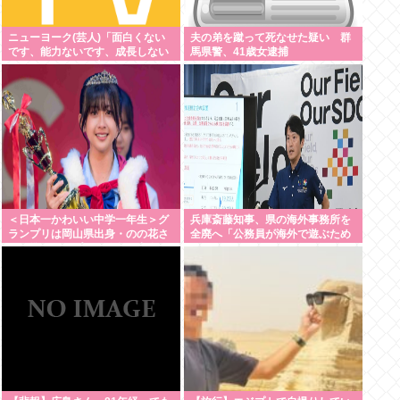
ニューヨーク(芸人)「面白くない
夫の弟を蹴って死なせた疑い 群
です、能力ないです、成長しない
馬県警、41歳女逮捕
です、たびたび炎上します」←そ
れでもゴリ押される理由
＜日本一かわいい中学一年生＞グ
兵庫斎藤知事、県の海外事務所を
ランプリは岡山県出身・のの花さ
全廃へ「公務員が海外で遊ぶため
ん 準グランプリは徳島県出身・
にあるだけ」
つむぎさん