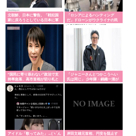
中国「アメリカさぁ、調子乗ってるからお前らが頼
ってる軍用中国ドローン輸出禁止するわw」
北朝鮮、日本に警告。「戦犯国
「ロシアによるハンティング
家に戻ろうとしている日本に軍
だ」ドローンがウクライナの民
1Kアパートの家賃が10万円以上する時代、年金14万
事的選択肢を検討」
間人を追い回して爆発…ゼレン
スキー氏が非難！
円前後だと賃貸の人は無理じゃね？
産経新聞、東北で新聞発行休止へ
昭和天皇「耐えがたきをー耐え…」←これwww何で
素直に謝れねーの？？！？
「今日も朝から隣家の旦那がオエッ! オエッ! オエ
“国民に寄り添わない”政治で支
「ジャニーさんとつかこうへい
ッ!… 朝も夜も食事中もかなりえづきの音がして不愉
持率急落、高市首相が切り札と
氏は同じ」 少年隊・錦織一清が
快な1日が始まります…」
する次の「物価高対策」と「目
明かすレジェンドの共通点と我
玉人事」
流の演出論
なんかまだ日本の没落を理解せず反日カルトを支持
してるクズが多いんだけどなんだお前ら
沖縄・玉城デニー「辺野古女子生徒死亡事故、『で
きるだけ静かにしていただきたい』というのが、ご
遺族の気持ち。noteに書かれている」
アイドル「歌ってみた」→(ヽ´ん
岸田文雄元首相、円安を阻止す