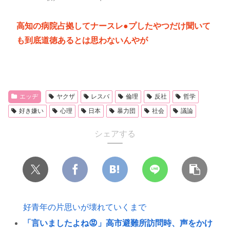
高知の病院占拠してナースレ●プしたやつだけ聞いて
も到底道徳あるとは思わないんやが
エッヂ
ヤクザ
レスバ
倫理
反社
哲学
好き嫌い
心理
日本
暴力団
社会
議論
シェアする
好青年の片思いが壊れていくまで
「言いましたよね😡」高市避難所訪問時、声をかけ