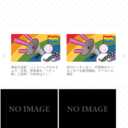
子育
神奈川元町「ハンドバッグのキタ
米のケンタッキー、代替肉のケン
【秋
人だ
ムラ」社長、菅首相を「ペテン
タッキーを販売開始。ビーガンも
師」と批判「小此木はクソ」
満足