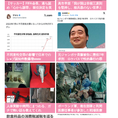
【サッカー】FIFA会長、過ち認
高市早苗「我が国は非核三原則
め「心から謝罪」 留任決定を英
を堅持し、核兵器のない世界と
報道…W杯権利売却案を巡る大
恒久平和の実現に向けて力を尽
騒動
くことをお誓いする 」
不同意性交罪の影響で日本での
元ジャンポケ斉藤被告に懲役7年
レ●プ認知件数爆増www
求刑 ロケバスで性的暴行の罪
人体実験や拷問にまつわる、ガ
ポーランド軍、衛生部隊と民間
チで怖い話を教えてくれ
医療従事者が参加した戦場医療
訓練を実施！