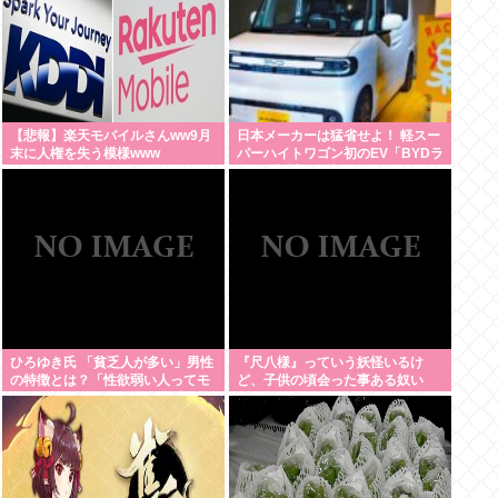
【悲報】楽天モバイルさんww9月
日本メーカーは猛省せよ！ 軽スー
末に人権を失う模様www
パーハイトワゴン初のEV「BYDラ
ッコ」誕生の衝撃
ひろゆき氏 「貧乏人が多い」男性
『尺八様』っていう妖怪いるけ
の特徴とは？「性欲弱い人ってモ
ど、子供の頃会った事ある奴い
チベーションも低いので貧乏人多
る？？
い」 | 貧乏人は頭悪い人が多い