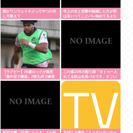
誰かワンウェイネジってやつの外
年上の女と交際や結婚した方が実
し方教えて
は良いってことバレ始めてるよな
【ラグビー】26歳ロックが急死
この道23年の彫り師「タトゥー入
「熱中症で搬送」2部九州で練習
れてる奴は全員バカです、すごい
中、大東大から昨季まで東京SG
民度低い」
飯田圭織「45歳になりました✨年
平成三大事件「ミッチーサッチー