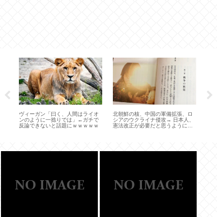
ン
ア
し
ゃ
子
ヴィーガン「曰く、人間はライオ
北朝鮮の核、中国の軍備拡張、ロ
ンのように一捻りでは」←ガチで
シアのウクライナ侵攻→ 日本人、
反論できないと話題にｗｗｗｗｗ
憲法改正が必要だと思うようにな
る