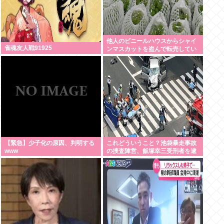
他人のビニールハウスからシャイ
雀魂友人戦91925
ンマスカットを盗んで転売してい
た無職逮捕！被害100万円ほどに
【緊急】少子化の原因、判明する
これどういうこと？池袋暴走事故
www
の捜査陣営、飯塚幸三受刑者を逮
捕しなくていい理由を考えるため
に1000ページもの法解釈書を読ん
でた模様…自民議員からも圧力