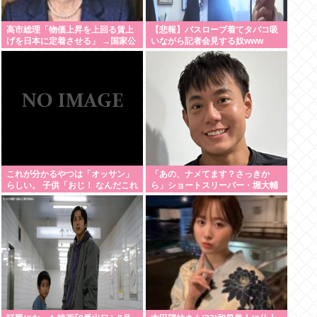
高市総理「物価上昇を上回る賃上
【悲報】バスローブ着てタバコ吸
げを日本に定着させる」 →国家公
いながら記者会見する奴www
務員月給3.51％増へ 地方公務員も
追随する見通し
これが分かるやつは「オッサン」
「あの、ナメてます？さっきか
らしい。 子供「おじ！ なんだこれ
ら」ショートスリーパー・堀大輔
は！」
氏が高須幹弥氏にブチギレ