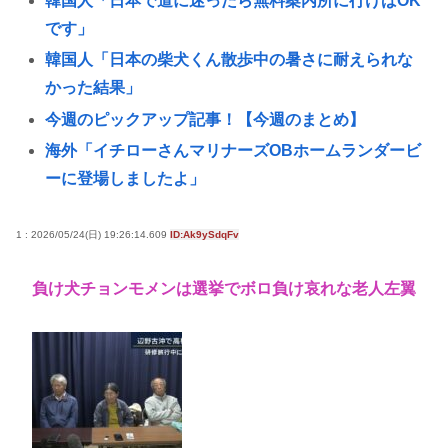
韓国人「日本で道に迷ったら無料案内所に行けばOK
です」
韓国人「日本の柴犬くん散歩中の暑さに耐えられな
かった結果」
今週のピックアップ記事！【今週のまとめ】
海外「イチローさんマリナーズOBホームランダービ
ーに登場しましたよ」
はっきり言って高卒や中卒よりも、いい歳して独身
のほうが恥ずかしいよな🤔
1 : 2026/05/24(日) 19:26:14.609
ID:Ak9ySdqFv
ラジコンのキングタイガーでスズメバチの巣に突撃
負け犬チョンモメンは選挙でボロ負け哀れな老人左翼
「ハチからしたら突然ドイツ戦車が家に来るんだ
ぞ」【海外
B’zって急に消えたよな
AIに「ドラクエ5の昔風アニメを作って」と命令して
できた作品がこれ、感想よろ
高市早苗さん、憧れのバンドを官邸に招き、自身の