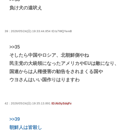
負け犬の遠吠え
39 : 2026/05/24(日) 19:33:44.854
ID:lz7WQYemB
>>35
そしたら中国やロシア、北朝鮮側やね
民主党の大統領になったアメリカやEUは敵になり、
国連からは人権侵害の勧告をされまくる国や
ウヨさんはいい国作りはりますわ
42 : 2026/05/24(日) 19:35:13.891
ID:Ak9ySdqFv
>>39
朝鮮人は皆殺し