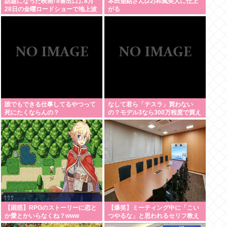
話題になった映画｢8番出口｣､8月
本田望結さん(22)和風美人に仕上
28日の金曜ロードショーで地上波
がる
初放送
誰でもできる仕事してるやつって
なして君ら「テスラ」買わない
死にたくならんの？
の？モデル3なら300万程度で買え
る.コスパ最強車がここにあるのに
【困惑】RPGのストーリーに恋と
【爆笑】ミーティング中に「こい
か愛とかいらなくね？www
つやるな」と思われるセリフ教え
てください！www