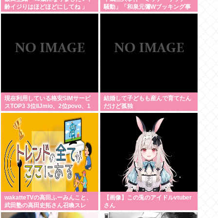
齢イジりはほどほどにしてね 」
騒動」「和泉元彌Wブッキング事
件」あとひとつは？
現在利用している格安SIMサービ
結婚して子どもも産んで育てたん
スTOP3 3位IIJmio、2位povo、1
だけど孤独
位ahamo
wakatteTVの高田ふーみんこと、
【画像】この兎のアイドルvtuber
武田塾の高田史拓さん召喚スレ
さん