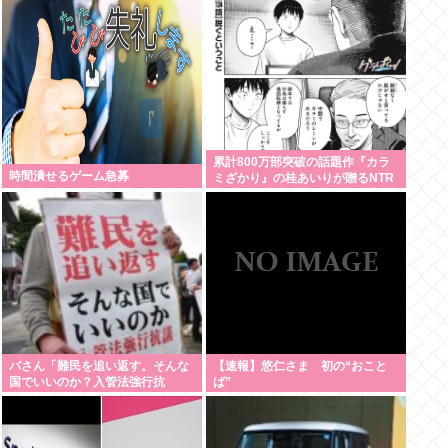
累計800万部突破の話題作『カラ
時間潰せるゲーム急募
ミざかり』の桂あいりが贈るNTR
ラブコメ「グラぱらっ！」、完結
までラスト2話！！
パさん「難民を追い返す。そんな
【速報】悠仁さま 初の“おこと
国でいいのか？入管法強行抗
ば”
議！」