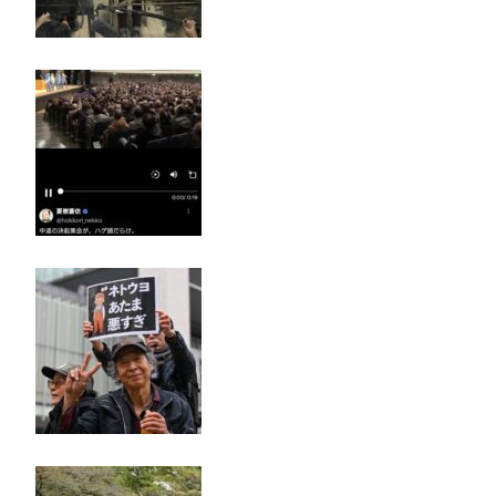
サイン入りドラム・スティックをプレゼントw
若くて美人なママと親友の淫らな行為内容を毎回聞
かされる「女神の加護を受けしママのサーガ」3巻 今
ガチで “ママ” ブーム来てるよな
ポケカ資産が100万円超えた男の子www
【高市動画】こういうオスガキってどうやったら産
まれるの？
中国のメスガキ、民度が終わりすぎてる
Powered by livedoor 相互RSS