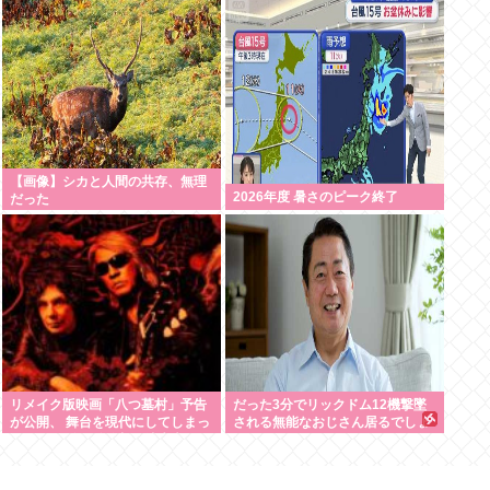
【画像】シカと人間の共存、無理
2026年度 暑さのピーク終了
だった
リメイク版映画「八つ墓村」予告
だった3分でリックドム12機撃墜
が公開、 舞台を現代にしてしまっ
される無能なおじさん居るでしょ
てかなりダメダ 監督は清水崇