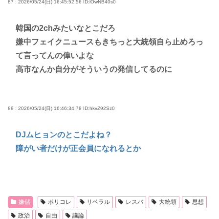
87 : 2026/05/24(日) 16:45:52.56
ID:lOwNB40s0
韓国の2chみたいなとこだろ
嫌中フェイクニュースもきちっと大統領自ら止めろっ
て言ってんの偉いよな
高市なんか自分がそういうの発信してるのに
89 : 2026/05/24(日) 16:46:34.78
ID:hkvZ92Sz0
DJムヒョンのとこだよね？
障がい者だけが正会員になれるとか
嫌儲
ポリコレ
リベラル
レスバ
大統領
思想
政治
自由
議論