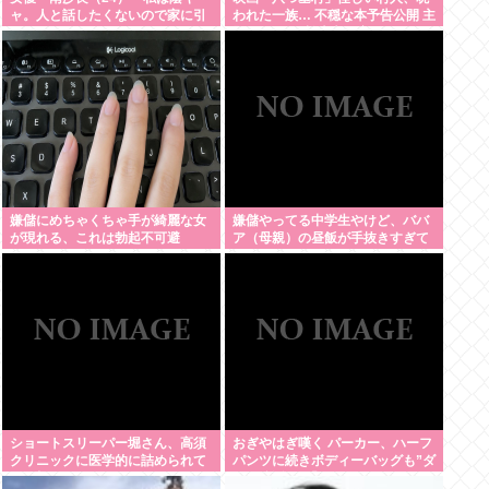
ャ。人と話したくないので家に引
われた一族… 不穏な本予告公開 主
きこもってPCでアニメを観ていた
題歌はB’zの松本孝弘率いるTMG
い」
嫌儲にめちゃくちゃ手が綺麗な女
嫌儲やってる中学生やけど、ババ
が現れる、これは勃起不可避
ア（母親）の昼飯が手抜きすぎて
キレそう
ショートスリーパー堀さん、高須
おぎやはぎ嘆く パーカー、ハーフ
クリニックに医学的に詰められて
パンツに続きボディーバッグも”ダ
ガチ切れwww
サい”論争に「なんでおじさんだけ