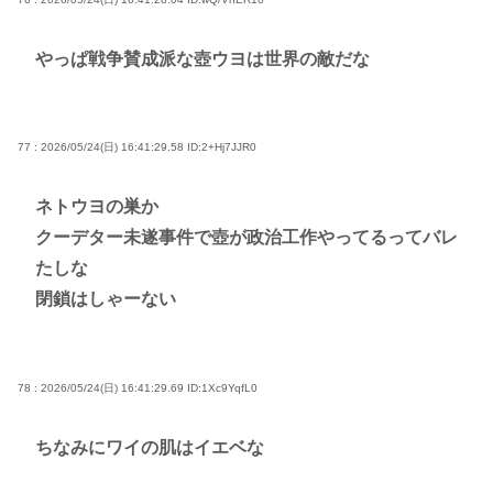
やっぱ戦争賛成派な壺ウヨは世界の敵だな
77 : 2026/05/24(日) 16:41:29.58
ID:2+Hj7JJR0
ネトウヨの巣か
クーデター未遂事件で壺が政治工作やってるってバレ
たしな
閉鎖はしゃーない
78 : 2026/05/24(日) 16:41:29.69
ID:1Xc9YqfL0
ちなみにワイの肌はイエベな