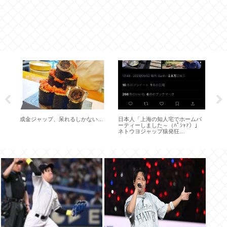
に
成金ジャップ、呆れるしかない…
日本人「上海の知人宅でホームパ
日
ま
ーティーしました～（ﾊﾟｼｬｧ）」
党
ネトウヨジャップ猿発狂
い
wwww「ﾄﾞｼﾞﾝｶﾞｰ、ﾐﾝﾄﾞｶﾞｰ」
正