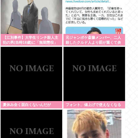
【江別事件】大学生リンチ殺人主
元ジャンポケ斎藤メンバー、二人
犯の男(当時18歳)に「無期懲役」
殺したクルド人より罰が重くて炎
の判決
上www
夏休み全く面白くないんだが
フォント、値上げで使えなくなる