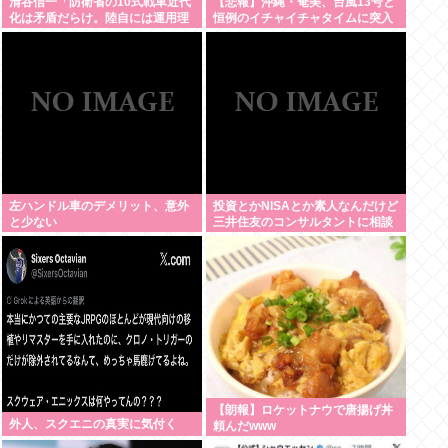
清谷信一「防衛省の10式戦車近代
【悲報】沖縄・奄美、台風13号と
化は矛盾だらけ。陸自には運用理
恒例のイチャイチャタイムに突入
念もコスト意識もない」
www
左ハンドル車のデメリット、意外
投資とかNISAとか素人なんだけど
と少ない
三井住友のコンサルタントに相談
した方がいいのか？
【朗報】ロケットナウで唐揚げ丼
外人、スクエニの真実に気付く
頼んだwww