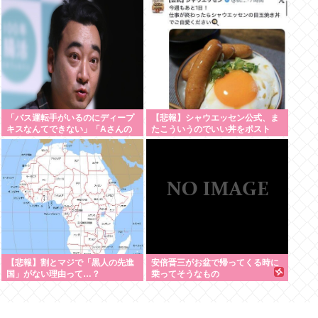
「バス運転手がいるのにディープ
【悲報】シャウエッセン公式、ま
キスなんてできない」「Aさんの
たこういうのでいい丼をポスト
供述には矛盾点」元ジャンポケ斉
藤慎二側が主張した「同意があっ
た」理由
【悲報】割とマジで「黒人の先進
安倍晋三がお盆で帰ってくる時に
国」がない理由って…？
乗ってそうなもの