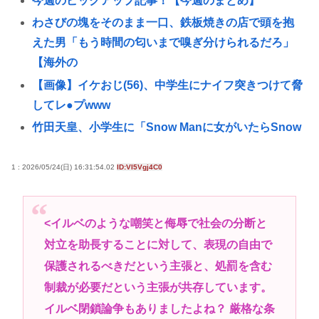
今週のピックアップ記事！【今週のまとめ】
わさびの塊をそのまま一口、鉄板焼きの店で頭を抱
えた男「もう時間の匂いまで嗅ぎ分けられるだろ」
【海外の
【画像】イケおじ(56)、中学生にナイフ突きつけて脅
してレ●プwww
竹田天皇、小学生に「Snow Manに女がいたらSnow
Manじゃない」で男系天皇を熱弁www
韓国人「SK会長、NVIDIAとの“AI工場”構想に自信」
1 : 2026/05/24(日) 16:31:54.02
ID:VI5Vgj4C0
→「これが生きたビジネスだ！」
日本人の9割は高市早苗の顔や変な喋りを見ても平気
<イルベのような嘲笑と侮辱で社会の分断と
だから支持率9割。学校の美術科と音楽科はしっかり
対立を助長することに対して、表現の自由で
して！
保護されるべきだという主張と、処罰を含む
障害年金受給大学生ワイ、就活や院試に必死な同期
制裁が必要だという主張が共存しています。
を高みの見物www
イルベ閉鎖論争もありましたよね？ 厳格な条
NIKKEにペルソナが参戦か！？😲