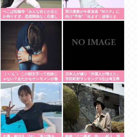
ぺこぱ松蔭寺「みんな右とか左と
西川貴教が今夜放送『Mステ』に
か拘りすぎ。思想関係なく応援し
向け”予告”「出ます！頑張りま
ようよ」
す！」「恐らくアレも着ます！」
期待膨らむ
（ヽ´ん`） この顔文字って危険じ
日本人が減り「外国人が増えた」
ゃない？あたかもケンモメンが無
市区町村ランキング 5位は埼玉県
害で優しい一般人だと誤解させる
川口市、4位京都市
恐れがある
女優・南沙良（24）「私は陰キ
映画「八つ墓村」怪しい村人、呪