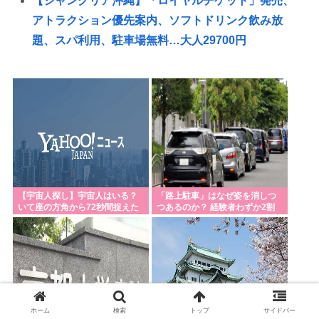
【ジャングリア沖縄】「ロイヤルチケット」発売、
アトラクション優先案内、ソフトドリンク飲み放
題、スパ利用、駐車場無料…大人29700円
嫌儲やってる中学生やけど、ババア（母親）の昼飯
が手抜きすぎてキレそう
高市「円安が止まらないの…」ぼく「緊縮財政」高
市「いったいどうすれば…」ぼく「緊縮財政」高市
「そうだわ！日銀砲よ！」
夏休み全く面白くないんだが
フォント、値上げで使えなくなる
【宇宙人探し】宇宙人はいる？
「路上駐車」はなぜ姿を消しつ
いて座の方角から72秒間捉えた
つあるのか？ 経験者わずか2割
在留カードの更新しに入管に行ったけど父親がぐっ
強い電波、50年間正体分からぬ
という衝撃!「昔は普通だった光
「Wow！信号」…「合理的に考
景」が変わり始めた理由とは
たいしててこわい要介護3
えると、宇宙人からの信号の可
？？早？「障がい者、排除するわよ！」日本、遂に
能性」
障がい者排除の為に動き出す。
江別大学生暴行死 “主犯格”の特定少年・川口侑斗被
ホーム
検索
トップ
サイドバー
告に「無期懲役」の判決 当時17歳少年に「懲役30