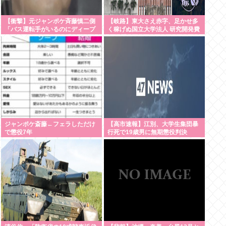
【衝撃】元ジャンポケ斉藤慎二側
【岐路】東大さえ赤字、足かせ多
「バス運転手がいるのにディープ
く稼げぬ国立大学法人 研究開発費
キスなんてできない」「Aさんの
20年横ばい
供述には矛盾点」
ジャンポケ斎藤←フェラしただけ
【高市速報】江別、大学生集団暴
で懲役7年
行死で19歳男に無期懲役判決