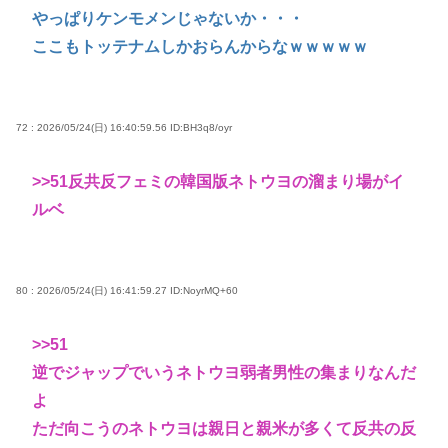
やっぱりケンモメンじゃないか・・・
ここもトッテナムしかおらんからなｗｗｗｗｗ
72 : 2026/05/24(日) 16:40:59.56
ID:BH3q8/oyr
>>51
反共反フェミの韓国版ネトウヨの溜まり場がイ
ルベ
80 : 2026/05/24(日) 16:41:59.27
ID:NoyrMQ+60
>>51
逆でジャップでいうネトウヨ弱者男性の集まりなんだ
よ
ただ向こうのネトウヨは親日と親米が多くて反共の反