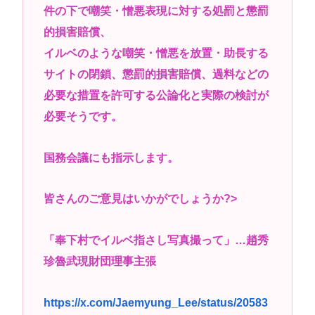
件の下で嘲笑・憎悪表現に対する処罰と懲罰
高市早苗さん、憧れのバンドを官邸に招き、自身の
的損害賠償、
サイン入りドラム・スティックをプレゼントw
イルベのような嘲笑・憎悪を放置・助長する
若くて美人なママと親友の淫らな行為内容を毎回聞
サイトの閉鎖、懲罰的損害賠償、過料などの
かされる「女神の加護を受けしママのサーガ」3巻 今
必要な措置を許可する公論化と実際の検討が
ガチで “ママ” ブーム来てるよな
必要そうです。
ポケカ資産が100万円超えた男の子www
【高市動画】こういうオスガキってどうやったら産
国務会議にも指示します。
まれるの？
中国のメスガキ、民度が終わりすぎてる
皆さんのご意見はいかがでしょうか?>
Powered by livedoor 相互RSS
「奉下村でイルベ指さし写真撮って」…趙秀
珍魯武現財団理事主張
https://x.com/Jaemyung_Lee/status/20583