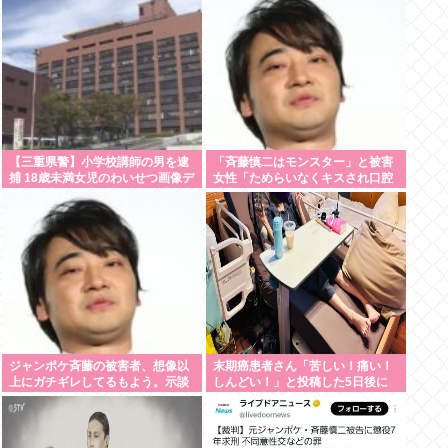
言われるの？」
【三重県警】小学校講師の男を逮
「斉藤慎二はモンスター」と被害
捕 18歳未満女児のわいせつ画像デ
女性「ためらいなくキスされ口腔
ータ10点を所持 アメリカの「全米
性交…」涙ながらに訴えた被害後
行方不明・被児童搾取センター」
の”深刻なPTSD”
から情報提供
ジャンポケ斉藤の被害者、想像以
末期癌患者さん「苦しい！痛い！
上にガチギレしてるもよう。示談
しんどい！」と投稿した5日後に
不可能か。
穏やかに旅立つ