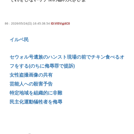
86 : 2026/05/24(日) 16:45:38.54
ID:VI5Vgj4C0
イルベ民
セウォル号遺族のハンスト現場の前でチキン食べるオ
フをする(のちに侮辱罪で提訴)
女性盗撮画像の共有
芸能人への殺害予告
特定地域を組織的に非難
民主化運動犠牲者を侮辱