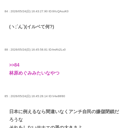
84 : 2026/05/24(日) 16:43:27.90
ID:9XcQAozK0
(ヽ;´ん`)(イルベて何?)
88 : 2026/05/24(日) 16:45:58.81
ID:fm/Kt2Lx0
>>84
林原めぐみみたいなやつ
85 : 2026/05/24(日) 16:45:28.14
ID:V4e8lf/80
日本に例えるなら間違いなくアンチ自民の嫌儲閉鎖だ
ろうな
それをしないサナエの器の大きさよ