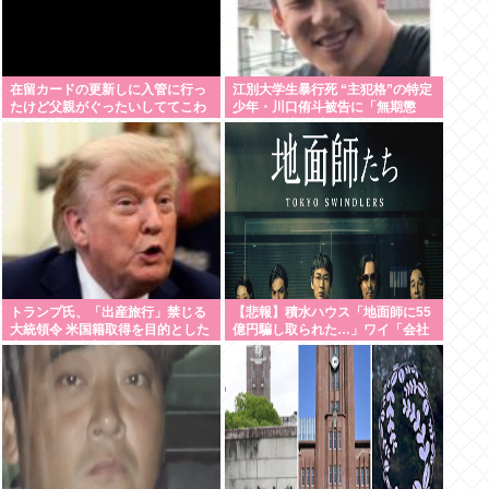
在留カードの更新しに入管に行っ
江別大学生暴行死 “主犯格”の特定
たけど父親がぐったいしててこわ
少年・川口侑斗被告に「無期懲
い要介護3
役」の判決 当時17歳少年に「懲役
30年」の判決
トランプ氏、「出産旅行」禁じる
【悲報】積水ハウス「地面師に55
大統領令 米国籍取得を目的とした
億円騙し取られた…」ワイ「会社
中国人らの渡米を問題視
終わったやろなぁ」→結果www