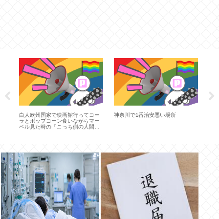
説
白人欧州国家で映画館行ってコー
神奈川で1番治安悪い場所
ス
発狂
ラとポップコーン食いながらマー
中
ベル見た時の「こっち側の人間」
感ww