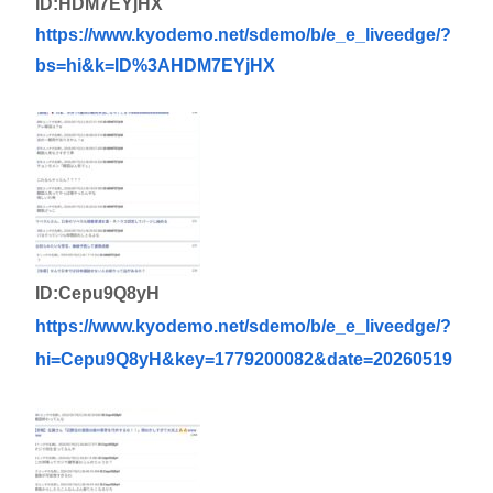
ID:HDM7EYjHX
https://www.kyodemo.net/sdemo/b/e_e_liveedge/?
bs=hi&k=ID%3AHDM7EYjHX
ID:Cepu9Q8yH
https://www.kyodemo.net/sdemo/b/e_e_liveedge/?
hi=Cepu9Q8yH&key=1779200082&date=20260519