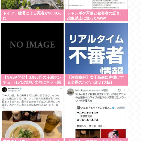
ドイツ、猛暑による死者が9600人
ジャンポケ斉藤と被害者の証言、
に
想像以上に違ったwww
【NASA開発】3,980円の冷感ポン
【注意喚起】女子高生に声掛けす
チョ、-15℃の謳い文句にネット騒
る全裸のハゲが出没 (大阪)
然