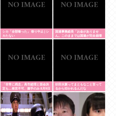
シカ「全部喰った」 祭り中止 | シ
国連事務総長「お金がありませ
カたない
ん。このままでは国連が完全崩壊
します。助けて下さい」
「非常に残念」高市総理と面会決
杉田水脈ってまともなこと言って
定も…発言不可、握手のみ 8月9日
るから叩かれるんだな
長崎の被爆体験者「何のために」 |
主催の長崎市に呼ばれたから行っ
てるんだろうに