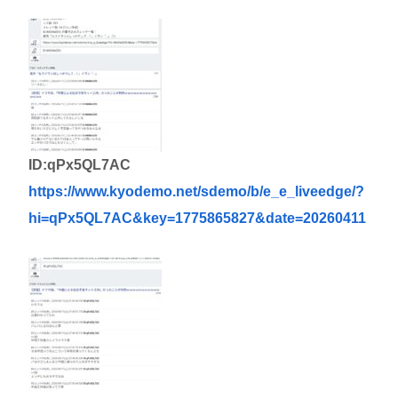
🙎」
台風13号は中国大陸に行ったけど、15号の予想進
路…なんだこれ？
高市早苗さん、憧れのバンドを官邸に招き、自身の
サイン入りドラム・スティックをプレゼントw
若くて美人なママと親友の淫らな行為内容を毎回聞
ID:qPx5QL7AC
かされる「女神の加護を受けしママのサーガ」3巻 今
https://www.kyodemo.net/sdemo/b/e_e_liveedge/?
ガチで “ママ” ブーム来てるよな
hi=qPx5QL7AC&key=1775865827&date=20260411
ポケカ資産が100万円超えた男の子www
【高市動画】こういうオスガキってどうやったら産
まれるの？
中国のメスガキ、民度が終わりすぎてる
Powered by livedoor 相互RSS