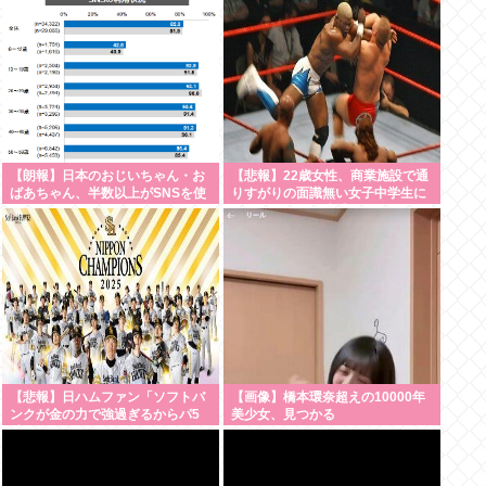
【朗報】日本のおじいちゃん・お
【悲報】22歳女性、商業施設で通
ばあちゃん、半数以上がSNSを使
りすがりの面識無い女子中学生に
いこなしていたwww
ラリアットして逮捕される
【悲報】日ハムファン「ソフトバ
【画像】橋本環奈超えの10000年
ンクが金の力で強過ぎるからパ5
美少女、見つかる
球団ファンはdocomoかauにして
資金源を断て！」