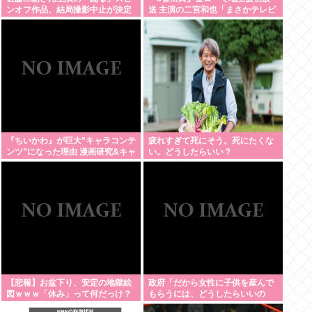
ンオフ作品、結局撮影中止が決定
送 主演の二宮和也「まさかテレビ
www
にまで迷い込んでしまうとは」
『ちいかわ』が巨大”キャラコンテ
疲れすぎて死にそう。死にたくな
ンツ”になった理由 漫画研究&キャ
い。どうしたらいい？
ラクター論から紐解く
【悲報】お盆下り、安定の地獄絵
政府「だから女性に子供を産んで
図ｗｗｗ「休み」って何だっけ？
もらうには、どうしたらいいの
よ;;」