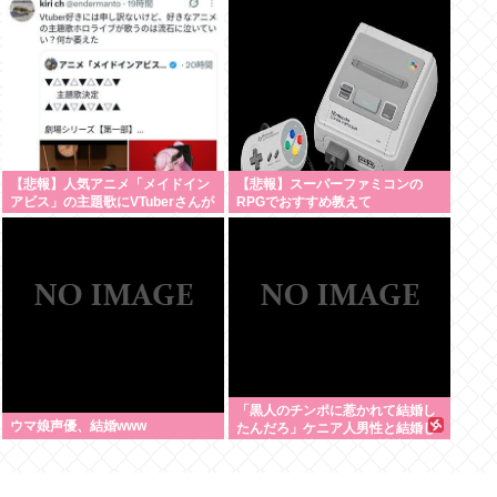
【悲報】人気アニメ「メイドイン
【悲報】スーパーファミコンの
アビス」の主題歌にVTuberさんが
RPGでおすすめ教えて
起用されてまたまたまた炎上、も
う何回目だよ…
「黒人のチンポに惹かれて結婚し
ウマ娘声優、結婚www
たんだろ」ケニア人男性と結婚し
た日本人女性（31）に”誹謗中
傷”殺到