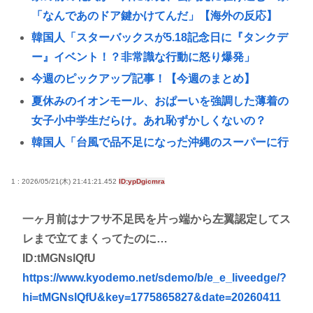
「なんであのドア鍵かけてんだ」【海外の反応】
韓国人「スターバックスが5.18記念日に『タンクデ
ー』イベント！？非常識な行動に怒り爆発」
今週のピックアップ記事！【今週のまとめ】
夏休みのイオンモール、おぱーいを強調した薄着の
女子小中学生だらけ。あれ恥ずかしくないの？
韓国人「台風で品不足になった沖縄のスーパーに行
ってみたら、なぜか辛ラーメンだけ売れ残っていた
んです…
1 : 2026/05/21(木) 21:41:21.452
ID:ypDgicmra
XBOX Series S、29,980円だったはずが値上げを繰
一ヶ月前はナフサ不足民を片っ端から左翼認定してス
り返し約10万円弱😰
レまで立てまくってたのに…
🇹🇭タイの学校で14歳少年が銃乱射😱祖父母と教師5
ID:tMGNslQfU
人などを殺し自殺😰
https://www.kyodemo.net/sdemo/b/e_e_liveedge/?
現役JK、違和感を感じだす「女批判する奴に限って
hi=tMGNslQfU&key=1775865827&date=20260411
女でヌイてたりするから意味わからなくなってきた