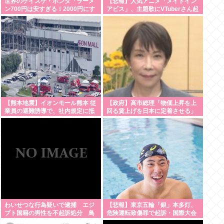
世界のケイスケ・ホンダ「ラーメ
【悲報】人気アニメ「メイドイン
ン700円は安すぎる！2000円にす
アビス」、主題歌にVTuberさん起
るべき」
用でまたまたまた炎上www
【熊本地震】イオンモール熊本 従
【政府】高市総理「物価上昇を上
業員の避難誘導で、社内規定に抵
回る賃上げを日本に定着させる」
触か
国家公務員月給3.51%増へ 人事院
の勧告を受け
わいせつな行為疑いで逮捕 エジ
【悲報】東京五輪「銀」本多灯、
プト国籍の男性を不起訴処分 鳥
危険運転致傷罪で起訴・国際大会
取地検 [8/8]
を辞退