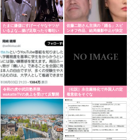
たまに嫌儲にすげーイヤなヤツが
佐藤二朗さん主演の「踊る」スピ
いるよな…揚げ足取ったり毒吐い
ンオフ作品、結局撮影中止が決定
たり…
www
令和の虎や武田塾界隈、
［社説］永住厳格化で外国人の定
wakatteTVの炎上を受けて反撃開
着意欲をそぐな
始