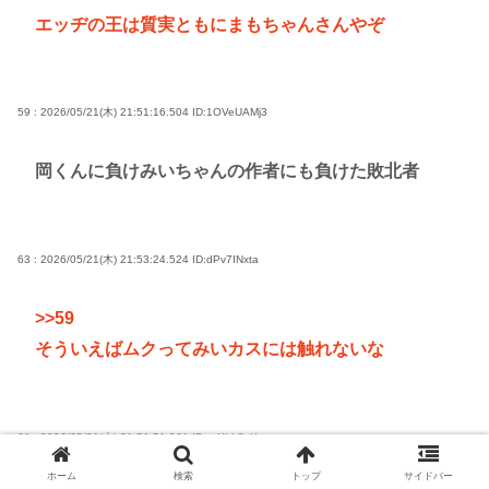
エッヂの王は質実ともにまもちゃんさんやぞ
59 : 2026/05/21(木) 21:51:16.504
ID:1OVeUAMj3
岡くんに負けみいちゃんの作者にも負けた敗北者
63 : 2026/05/21(木) 21:53:24.524
ID:dPv7INxta
>>59
そういえばムクってみいカスには触れないな
61 : 2026/05/21(木) 21:51:51.961
ID:yyXLL8vXz
ホーム
検索
トップ
サイドバー