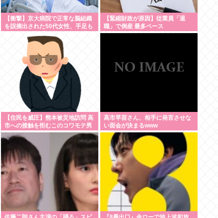
【衝撃】京大病院で正常な脳組織
【緊縮財政が原因】従業員「退
を誤摘出された50代女性、手足も
職」で倒産 最多ペース
動かせず自発呼吸もできない重篤
状態に…「意識はある」
【住民を威圧】熊本被災地訪問 高
高市早苗さん、相手に発言させな
市への接触を拒むこのコワモテ男
い面会が決まるwww
は何者？
佐藤二朗さん主演の「踊る」スピ
『8番出口』金ローで地上波初放