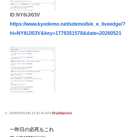
ID:NY6iJ/03V
https://www.kyodemo.net/sdemo/b/e_e_liveedge/?
hi=NY6iJ/03V&key=1779351578&date=20260521
3 : 2026/05/21(木) 21:41:41.974
ID:ypDgicmra
一昨日の必死もこれ