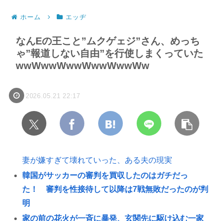
ホーム
エッヂ
なんEの王こと”ムクゲェジ”さん、めっち
ゃ”報道しない自由”を行使しまくっていた
wwWwwWwwWwwWwwWw
2026.05.21 22:17
妻が嫌すぎて壊れていった、ある夫の現実
韓国がサッカーの審判を買収したのはガチだっ
た！ 審判を性接待して以降は7戦無敗だったのが判
明
家の前の花火が一斉に暴発、玄関先に駆け込む一家