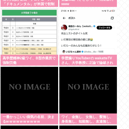
「ドキュメンタル」が米国で初制
www
作決定 シンプルな設定に国境超え
た支持
高学歴精神2級ワイ、B型作業所で
学歴煽りYouTuberの wakatteTV
強制労働
さん、大学教授に正論で論破され
たので信者ファンネルに冷笑させ
るしかなす術がなくなる
一番かっこいい病気の名前、決ま
ワイ、金無し、女無し、髪無し、
るw w w w w w w w w w
身長無し、知能無し、友達無し、
若さ無し、職歴無し、やる気無し