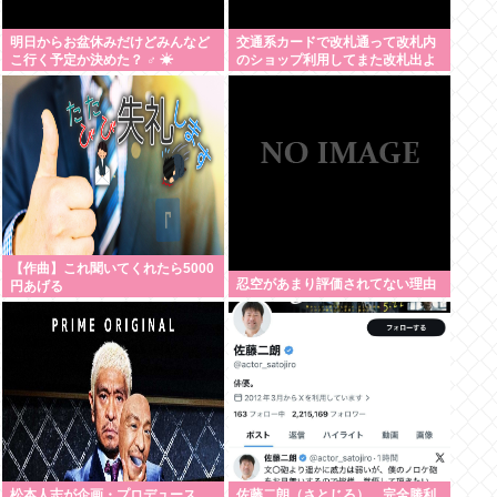
明日からお盆休みだけどみんなど
交通系カードで改札通って改札内
こ行く予定か決めた？ ‍♂ ☀
のショップ利用してまた改札出よ
うとしたら出られなくてワロタ
【作曲】これ聞いてくれたら5000
忍空があまり評価されてない理由
円あげる
松本人志が企画・プロデュース
佐藤二朗（さとじろ）、完全勝利