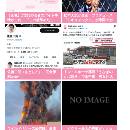
倍さん「馬鹿みたいな暦だな」
日教組「同志社国が責めを負うのは当然」(※同志社
【画像】Z世代の若者のバイト事
松本人志が企画・プロデュース
情がこれ… 「この後辞めた 」
「ドキュメンタル」が米国で初
国際は全教組） 日教組はバランスいいと自画自賛も
制作決定 シンプルな設定に国境
超えた支持
国家情報局 英国のロングボトム大使が訪問
何で日本人は「聖」と「性」を同じ発音にしたの？
GACKTや小沢仁志の「セリフが聞き取れない」 日本
語作品を字幕で見る人が増えている背景… 聴力低下
が原因ではない？
佐藤二朗（さとじろ）、完全勝
ドン・キホーテ露店「うなぎの
台風15号「チャンホン」東日本の盆休み潰す
利www
かば焼き」で食中毒 男女14人
が発熱や腹痛など訴え…サルモ
17歳で無期懲役になった奴、怖いwww
ネラ属の菌検出
Powered by livedoor 相互RSS
ワイルドベリーズ経営陣、倉庫
「ピクサー最大の失敗だ」と日