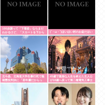
100歩譲って「下着姿」ならまだ
(´・ω・`)ほいほい村のお盆だほい
わかるけど、「スカートを下から
盗撮して写った下着写真」見て何
が楽しいんだ？
北斗晶、北海道大学生暴行死で無
45歳で孤独な人生を終えた主人公
期懲役判決に 「若年層だからっ
が18歳へ戻って第二種電気工事士
て、それでいいんだろうか」
を目指す美少女ゲーム「電工ら
ぶ」が登場