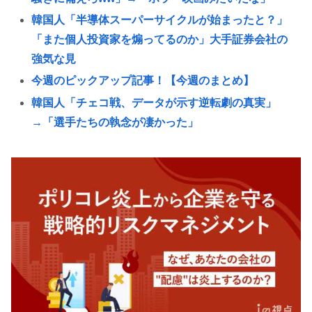
韓国人「半導体スーパーサイクルが始まったと？」
「また個人投資家を煽ってるのか」大手証券会社の
強気な見
今週のピックアップ記事！【今週のまとめ】
韓国人「チェコ戦、データが示す逆転劇の真実」
→「選手たちの執念が凄かった」
マーベルの新作格ゲー、俺ちゃんことデッドプール
(CV子安武人)が安定のやりたい放題で話題に
最近のJKってマジですぐヤレるな。頭おかしいんじ
ゃないの
俺「…」担任「…くん！俺くん！ちゃんと授業聞い
てって何度m」俺「(───来るッ！)」
ケツで売れててプロゲーマーと結婚したグラドル、
息子の「自閉スペクトラム症」診断にショックで泣
く