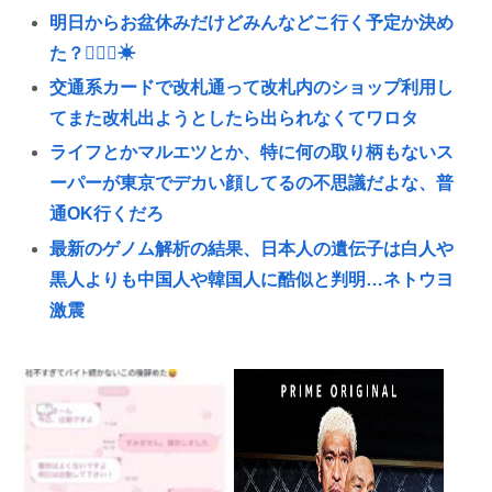
明日からお盆休みだけどみんなどこ行く予定か決め
た？🏄‍♂🌴☀
交通系カードで改札通って改札内のショップ利用し
てまた改札出ようとしたら出られなくてワロタ
ライフとかマルエツとか、特に何の取り柄もないス
ーパーが東京でデカい顔してるの不思議だよな、普
通OK行くだろ
最新のゲノム解析の結果、日本人の遺伝子は白人や
黒人よりも中国人や韓国人に酷似と判明…ネトウヨ
激震
ワイ、金無し、女無し、髪無し、身長無し、知能無
し、友達無し、若さ無し、職歴無し、やる気無し
クリミア半島に入る道路が地獄絵図
なぜ、「日常系アニメ」は廃れたのか？
天気予報「暦の上では今日から秋です☺」天国の安