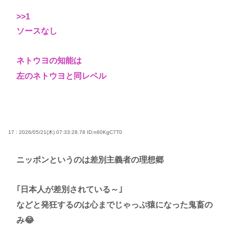
>>1
ソースなし
ネトウヨの知能は
左のネトウヨと同レベル
17 : 2026/05/21(木) 07:33:28.78
ID:n60KgC7T0
ニッポンというのは差別主義者の理想郷
｢日本人が差別されている～｣
などと発狂するのは心までじゃっぷ猿になった鬼畜の
み😂