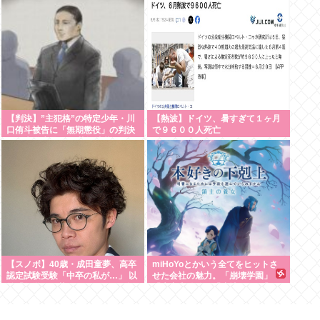
証明
【判決】”主犯格”の特定少年・川
【熱波】ドイツ、暑すぎて１ヶ月
口侑斗被告に「無期懲役」の判決
で９６００人死亡
江別大学生暴行死 札幌地裁
【スノボ】40歳・成田童夢、高卒
miHoYoとかいう全てをヒットさ
認定試験受験「中卒の私が…」 以
せた会社の魅力。「崩壊学園」
前「数学だけ落ちました」もAI採
「未定事件簿」「崩壊3rd」「原
点で高得点
神」「崩壊スターレイル」「ゼン
ゼロ」