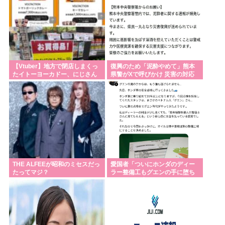
【Vtuber】地方で閉店しまくっ
復興のため「泥酔やめて」熊本
たイトーヨーカドー、にじさん
県警がXで呼びかけ 災害の対応
じのカレーを半額で投げ売りす
に影響
る【仕入れ担当無能】
THE ALFEEが昭和のミセスだっ
愛国者「ついにホンダのディー
たってマジ？
ラー整備工もグエンの手に堕ち
ました。二度と行きません 」