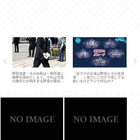
ナ
口
わ
生
野田佳彦「今の自民は一気呵成に
「反ワクの正体は野党とその支持
し
物事を決めてしまう。それは与党
者」 ←未だにこのデマ流してる
い
の責任だが弱すぎる野党の責任で
奴いるけどマジで何なの？
もある。二大政党を目指すため動
く」