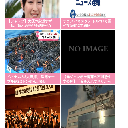
【ジャップ】女優の広瀬すず
サウジ パキスタン トルコ3カ国
「私、麺と納豆が全然許せな
相互防衛協定締結
い。私、麺と納豆が全然許せな
い 」
ベトナム人2人逮捕、 送電ケー
【元ジャンポケ斉藤の不同意性
ブル約2.2トン盗んだ疑い
交公判】「舌を入れてきたから
歯と口でブロック」「『台本が
飛んでしまうからやめてくださ
い』と拒絶」被害女性は断固と
して「不同意」主張