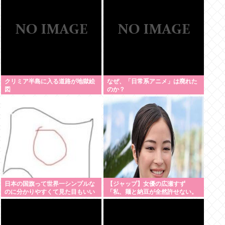
クリミア半島に入る道路が地獄絵
なぜ、「日常系アニメ」は廃れた
図
のか？
日本の国旗って世界一シンプルな
【ジャップ】女優の広瀬すず
のに分かりやすくて見た目もいい
「私、麺と納豆が全然許せない。
よな
私、麺と納豆が全然許せない 」