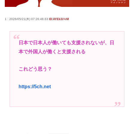
【高校野球】熊本代表の有明高校が9回2アウトから
大逆転勝利！！！感動をありがとう😭
1 : 2026/05/21(木) 07:26:48.63
ID:AYEk3/+rM
高市早苗さん、憧れのバンドを官邸に招き、自身の
サイン入りドラム・スティックをプレゼントw
若くて美人なママと親友の淫らな行為内容を毎回聞
日本で日本人が働いても支援されないが、日
かされる「女神の加護を受けしママのサーガ」3巻 今
本で外国人が働くと支援される
ガチで “ママ” ブーム来てるよな
ポケカ資産が100万円超えた男の子www
これどう思う？
【高市動画】こういうオスガキってどうやったら産
まれるの？
https://5ch.net
中国のメスガキ、民度が終わりすぎてる
Powered by livedoor 相互RSS