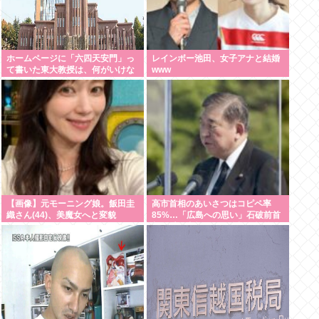
ホームページに「六四天安門」っ
レインボー池田、女子アナと結婚
て書いた東大教授は、何がいけな
www
いんだ？
【画像】元モーニング娘。飯田圭
高市首相のあいさつはコピペ率
織さん(44)、美魔女へと変貌
85%…「広島への思い」石破前首
相・愛子内親王とは絶望的格差