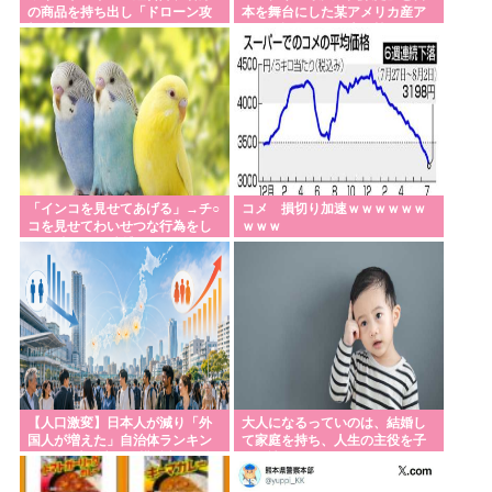
の商品を持ち出し「ドローン攻
本を舞台にした某アメリカ産ア
撃で焼失した」として処理…ロ
ニメが話題に、日本と韓国の両
シア当局が捜査！
方に失礼すぎるわ
「インコを見せてあげる」→チ○
コメ 損切り加速ｗｗｗｗｗｗ
コを見せてわいせつな行為をし
ｗｗｗ
た75歳の男を逮捕
【人口激変】日本人が減り「外
大人になるっていのは、結婚し
国人が増えた」自治体ランキン
て家庭を持ち、人生の主役を子
グ、1位大阪市 2位横浜市 3位名
供に譲るってことなんだよね
古屋市 4