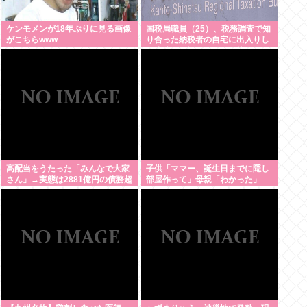
ケンモメンが18年ぶりに見る画像
国税局職員（25）、税務調査で知
がこちらwww
り合った納税者の自宅に出入りし
お小遣い1億5000万円頂戴する
www
高配当をうたった「みんなで大家
子供「ママー、誕生日までに隠し
さん」→実態は2881億円の債務超
部屋作って」母親「わかった」
過