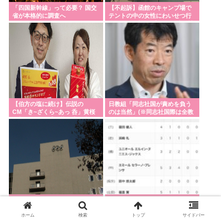
「四国新幹線」って必要？ 国交
【不起訴】函館のキャンプ場で
省が本格的に調査へ
テントの中の女性にわいせつ行
為などした疑い 愛知の43歳男性
を不起訴に
【伯方の塩に続け】伝説の
日教組「同志社国が責めを負う
CM「き~ざくら~あっ 呑」黄桜
のは当然」(※同志社国際は全教
の新たな歌い手公募に志願者殺
組） 日教組はバランスいいと自
到
画自賛も
NHK職員が出演者からの性被害
【甲子園】熊本代表・有明高
訴えも…”中居騒動”で前会長は
校、登録20人中16人が県外出身
「内部通報一切ない」発言との
ホーム
検索
トップ
サイドバー