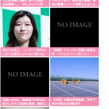
【九州名物】鶏刺し食べた医師、
へずまりゅう、被災地で発熱。現
全身麻痺へ…「死んだほうが良
地の医療リソース消耗させるとか
い」
予想以上に迷惑だったな
売れた女芸人、コンビニで割引お
【衝撃】ジャンポケ斉藤の被害女
にぎりは貧乏人のために買わない
性「バウムクーヘン売ったり
ことを暴露
TikTokライブしててムカついたか
ら示談しなかった」←コレって
さ…
日産e-power、無給油で1980km
【中国】太陽光発電産業、半年で
走行しギネス記録を達成、無駄な
約200億元の巨額赤字
発電や送電ロスなくEVよりエコを