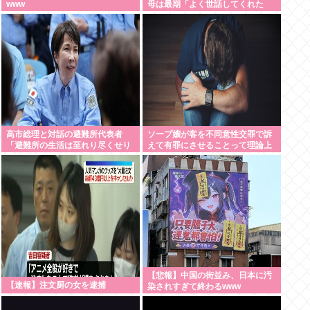
www
母は最期「よく世話してくれた
ね。ずっと嫌いだったのが残念だ
よ」と言って死んだ
高市総理と対話の避難所代表者
ソープ嬢が客を不同意性交罪で訴
「避難所の生活は至れり尽くせり
えて有罪にさせることって理論上
で全く不自由ない、ありがとう！
可能？
日本人でよかった！」
【悲報】中国の街並み、日本に汚
【速報】注文厨の女を逮捕
染されすぎて終わるwww