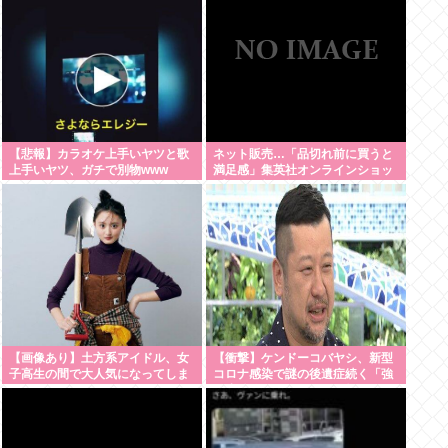
【悲報】カラオケ上手いヤツと歌
ネット販売…「品切れ前に買うと
上手いヤツ、ガチで別物www
満足感」集英社オンラインショッ
プで“43億円分”キャンセルか
200超のメールアカウント使い大
量注文 32歳女を逮捕 [8/6]
【画像あり】土方系アイドル、女
【衝撃】ケンドーコバヤシ、新型
子高生の間で大人気になってしま
コロナ感染で謎の後遺症続く「強
うwww
い炭酸飲んだら、あばら折れそう
になる」