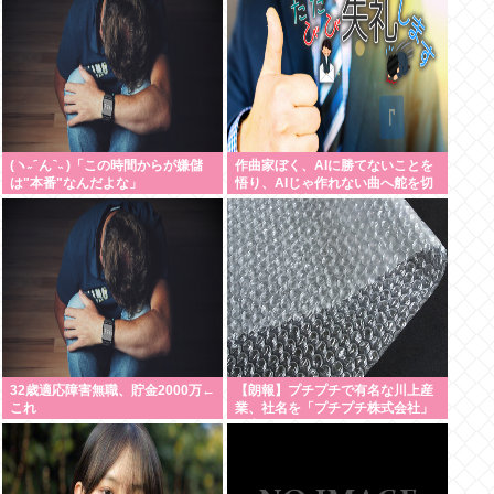
(ヽ˶ ᷇ ん ᷆ ˵ )「この時間からが嫌儲
作曲家ぼく、AIに勝てないことを
は"本番"なんだよな」
悟り、AIじゃ作れない曲へ舵を切
ることを決断
32歳適応障害無職、貯金2000万←
【朗報】プチプチで有名な川上産
これ
業、社名を「プチプチ株式会社」
に変更www