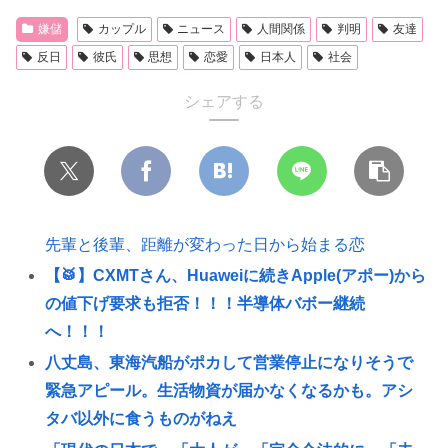
嫌儲
カップル
ニュース
人間関係
判明
友達
反日
彼氏
思想
恋愛
日本人
社会
シェアする
先輩と後輩、距離が変わった日から始まる恋
【🥁】CXMTさん、Huaweiに続きApple(アポー)から
の値下げ要求も拒否！！！半導体バボー継続
へ！！！
八丈島、東海汽船がポカして営業停止になりそうで
緊急アピール。生活物資が届かなくなるかも。アシ
タバ以外に食うものがねえ