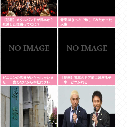
【悲報】メタルバンドが日本から
青春18きっぷで旅してみたかった
死滅した理由ってなに？
人生
ビニコンの店員がいらっしゃいま
【動画】電車のドア前に居座るチ
せー！言わないから本社にクレー
ー牛、どつかれる
ムいれてやりましたよ！www