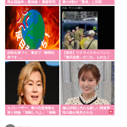
馬台国論争」最前線！ 最新研究
業の8割が「賛成」と回答
で見えてきた「卑弥呼の国」の
有力説
浜松出身ワイ、東京で「静岡出
【高市】ウクライナのイベント
身です…」
「徴兵拉致」がこれ。もれなく
特典付きで前線で銃弾orドロー
ン爆弾のプレゼントが貰える！
カズレーザー、車の任意保険を
檜山沙耶に代わる新しい弱者男
巡り持論 「強制しろよ」「保険
性の姫が発見される
にも入れないヤツは運転すんな
よ」「なんで法律を改正しない
の？」