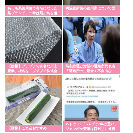
あっち系御用達で有名になった
明治維新後の徳川家について語
某ブランド、一時は飛ぶ鳥を落
る
とす勢いだったが今期の業績
は……
【朗報】プチプチで有名な川上
高市総理と対話の避難所代表者
産業、社名を「プチプチ株式会
「避難所の生活全く不自由な
社」に変更wwwww
い、ありがとう！日本人でよか
った！」
ネトウヨZ「レ●プで7年は重い。
【画像】これ超おすすめ
ジャンポケ斎藤は口封じに被害