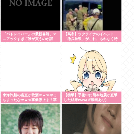
「パトレイバー」の最新書籍、マ
【高市】ウクライナのイベント
ニアックすぎて誰が買うのか謎
「徴兵拉致」がこれ。もれなく特
典付きで前線で銃弾orドローン爆
弾のプレゼントが貰える！
東海汽船の当直が飲酒ｗｗｗやっ
【衝撃】手術中に熊本地震が直撃
ちまったなｗｗｗ事業停止ま？草
した結果www(※動画あり)
生えるｗｗ