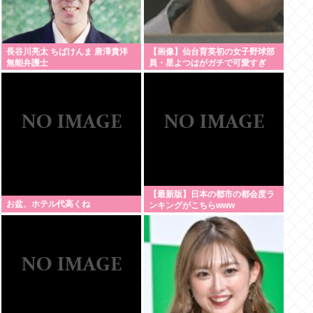
長谷川亮太 ちばけんま 唐澤貴洋
【画像】仙台育英初の女子野球部
無能弁護士
員・星よつはがガチで可愛すぎ
る！
【最新版】日本の都市の都会度ラ
お盆、ホテル代高くね
ンキングがこちらwww