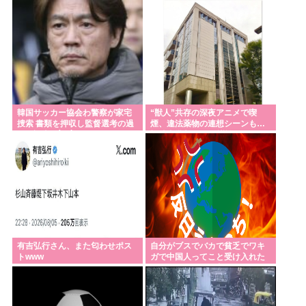
者殺した方がよかった」
韓国サッカー協会わ警察が家宅
“獣人”共存の深夜アニメで喫
捜索 書類を押収し監督選考の過
煙、違法薬物の連想シーンも…
程を調査 <\`皿´>
視聴者批判でBPO議論
有吉弘行さん、また匂わせポス
自分がブスでバカで貧乏でワキ
トwww
ガで中国人ってこと受け入れた
らすべてどうでも良くなった