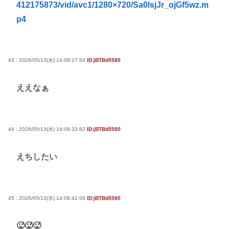
412175873/vid/avc1/1280×720/Sa0lsjJr_ojGf5wz.m
Powered by livedoor 相互RSS
p4
43 : 2026/05/13(水) 14:08:27.54
ID:jBTBd5580
ええなぁ
44 : 2026/05/13(水) 14:08:33.82
ID:jBTBd5580
えちしたい
45 : 2026/05/13(水) 14:08:42.04
ID:jBTBd5580
🥵🥵🥵