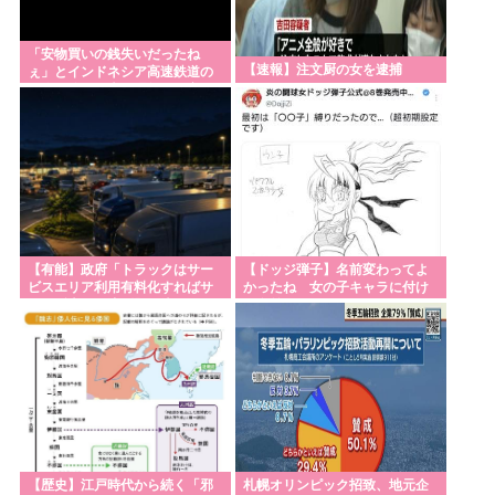
「安物買いの銭失いだったね
【速報】注文厨の女を逮捕
ぇ」とインドネシア高速鉄道の
最終処分に日本側騒然、国家予
算は使わないという
【有能】政府「トラックはサー
【ドッジ弾子】名前変わってよ
ビスエリア利用有料化すればサ
かったね 女の子キャラに付け
ボらず走るし流問題解決じゃ
る名前じゃねえだろ…
ね？」
【歴史】江戸時代から続く「邪
札幌オリンピック招致、地元企