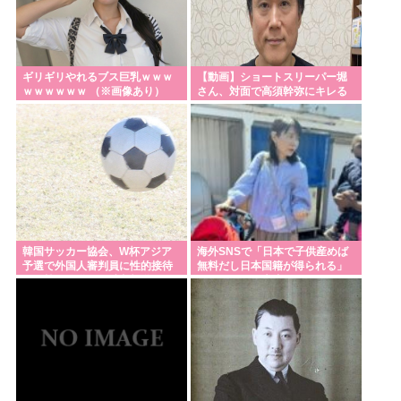
円・お洒落・包容力…超愛される日本代表
熊本市が地震犠牲者の氏名を公表後に撤回 「遺族同
意と誤認」
ギリギリやれるブス巨乳ｗｗｗ
【動画】ショートスリーパー堀
刃物を持って中国大使館に侵入した自衛官、地裁で
ｗｗｗｗｗｗ （※画像あり）
さん、対面で高須幹弥にキレる
動機明かす「中国の強硬な外交方針を変えさせるた
め」
西鉄、天神駅と薬院駅の駅構内で不審な音声が流れ
る 第三者が不正に流したか 福岡
Powered by livedoor 相互RSS
韓国サッカー協会、W杯アジア
海外SNSで「日本で子供産めば
予選で外国人審判員に性的接待
無料だし日本国籍が得られる」
か…韓国放送局が独占報道
というデマが大流行してい
た…:・