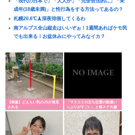
「現代の日本で」「大人が」「完全合法的に」「未
成年(18歳未満)」と性行為をする方法ってあるの？
札幌20.6℃🗼深夜徘徊してくるわ
南アルプス全山縦走はいいぞぉ！1週間あればケモ民
でも出来る！お盆休みにやってみなイカ？
青春18きっぷで旅してみたかった人生🚞
【動画】電車のドア前に居座るチー牛、どつかれる
高市洋一「内閣人事局がようやくワークした。」→
財務省官僚の左遷記事を喜んでポスト
【画像】高市早苗、殺されることに怯え始めるwww
韓国サッカー協会わ警察が家宅捜索 書類を押収し監
督選考の過程を調査 <\`皿´>
【画像】どえらい乳のJSが発見
「マスコミの立ち位置の勘違い
される
っぷりがすごい」と報ステ大越
【訃報】任天堂、ガチで終わる…世界中でゲーム機
キャスターの台詞に視聴者絶
句、高市とトランプ
が売れなくなってしまった模様
【サッカー】板倉滉は「めっちゃモテる」 年収7億