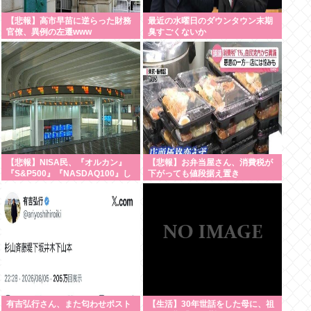
【悲報】高市早苗に逆らった財務
最近の水曜日のダウンタウン末期
官僚、異例の左遷www
臭すごくないか
【悲報】NISA民、『オルカン』
【悲報】お弁当屋さん、消費税が
『S&P500』『NASDAQ100』し
下がっても値段据え置き
か買わない
有吉弘行さん、また匂わせポスト
【生活】30年世話をした母に、祖