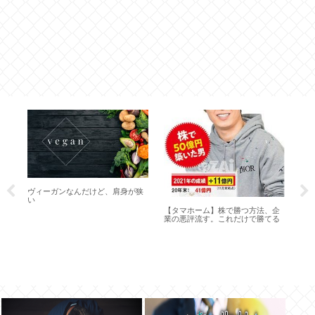
韓
ヴィーガンなんだけど、肩身が狭
【

い
い
【タマホーム】株で勝つ方法、企
業の悪評流す。これだけで勝てる