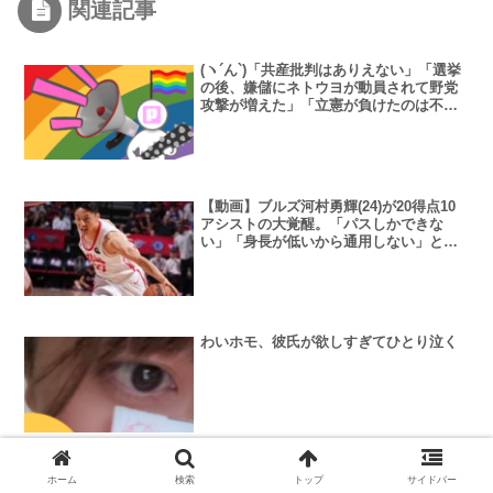
関連記事
(ヽ´ん`)「共産批判はありえない」「選挙
の後、嫌儲にネトウヨが動員されて野党
攻撃が増えた」「立憲が負けたのは不正
のせい」
【動画】ブルズ河村勇輝(24)が20得点10
アシストの大覚醒。「パスしかできな
い」「身長が低いから通用しない」とい
う批判を一蹴
わいホモ、彼氏が欲しすぎてひとり泣く
マクドナルドさん、お気持ち表明🍔
ホーム
検索
トップ
サイドバー