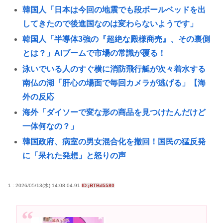
韓国人「日本は今回の地震でも段ボールベッドを出
してきたので後進国なのは変わらないようです」
韓国人「半導体3強の『超絶な殿様商売』、その裏側
とは？」AIブームで市場の常識が覆る！
泳いでいる人のすぐ横に消防飛行艇が次々着水する
南仏の湖「肝心の場面で毎回カメラが逃げる」【海
外の反応
海外「ダイソーで変な形の商品を見つけたんだけど
一体何なの？」
韓国政府、病室の男女混合化を撤回！国民の猛反発
に「呆れた発想」と怒りの声
ゼンゼロのベーグル計画やってみたら面白すぎてワ
ロタwww
1 : 2026/05/13(水) 14:08:04.91
ID:jBTBd5580
早稲田大生、複数名がゴールドカードのポイント詐
欺で無銭飲食