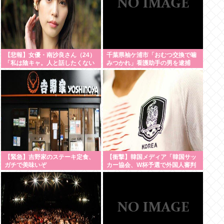
【悲報】女優・南沙良さん（24）
千葉県袖ケ浦市「おむつ交換で噛
「私は陰キャ。人と話したくない
みつかれ」看護助手の男を逮捕
ので家に引きこもってPCでアニメ
90歳入院患者の顔や腹を殴るなど
を観ていた
ケガさせた疑い [8/6]
い」・・・・・・・・・
【緊急】吉野家のステーキ定食、
【衝撃】韓国メディア「韓国サッ
ガチで美味いぞ
カー協会、W杯予選で外国人審判
に性接待」