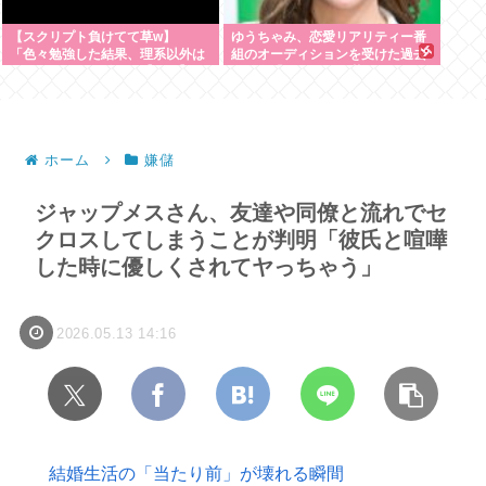
【スクリプト負けてて草w】
ゆうちゃみ、恋愛リアリティー番
「色々勉強した結果、理系以外は
組のオーディションを受けた過去
エラー品だと気付いた【ガチ】」
を激白「10回くらい落ちてるんで
について、もっと具体的に話そう
す」
か
ホーム
嫌儲
ジャップメスさん、友達や同僚と流れでセ
クロスしてしまうことが判明「彼氏と喧嘩
した時に優しくされてヤっちゃう」
2026.05.13 14:16
結婚生活の「当たり前」が壊れる瞬間