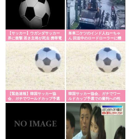
【サッカー】ウガンダサッカー
単車二ケツのインド人ねーちゃ
界に衝撃 若き主将が死去 携帯電
ん 回送中のロードローラーに轢
話強盗に抵抗した末に石で滅多
かれてしまう…【グロ？】
打ち… 国民が怒り「リーダーを
失った」
【緊急速報】韓国サッカー協
韓国サッカー協会、ガチでワー
会、ガチでワールドカップ予選
ルドカップ予選での審判への性
での審判への性接待がバレ大炎
接待がバレる
上大騒ぎに