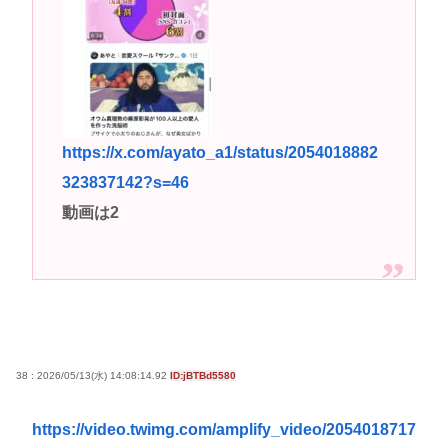
『ライザのアトリエ3』ウェディングドレス姿のライ
ザがフィギュア化キタ───(ﾟ∀ﾟ)───!!!!!
早稲田大生、複数名がゴールドカードのポイント詐
欺で無銭飲食
B’z「重いマーシャル運んでた腰の痛みまだ覚えてる
https://x.com/ayato_a1/status/2054018882
の」俺くん「マーシャルって何？🙄」
323837142?s=46
高市早苗さん、憧れのバンドを官邸に招き、自身の
動画は2
サイン入りドラム・スティックをプレゼントw
若くて美人なママと親友の淫らな行為内容を毎回聞
かされる「女神の加護を受けしママのサーガ」3巻 今
ガチで “ママ” ブーム来てるよな
ポケカ資産が100万円超えた男の子www
【高市動画】こういうオスガキってどうやったら産
38 : 2026/05/13(水) 14:08:14.92
ID:jBTBd5580
まれるの？
中国のメスガキ、民度が終わりすぎてる
https://video.twimg.com/amplify_video/2054018717