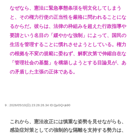
なぜなら、憲法に緊急事態条項を明文化してしまう
と、その権力行使の正当性を厳格に問われることにな
るからだ。彼らは、法律の枠組みを超えた行政指導や
要請という名目の「緩やかな強制」によって、国民の
生活を管理することに慣れさせようとしている。権力
の根拠を不変の規範に委ねず、解釈次第で伸縮自在な
「管理社会の基盤」を構築しようとする目論見が、あ
の矛盾した主張の正体である。
9 : 2026/05/10(日) 23:26:26.34
ID:QpGQ+jk90
これから、憲法改正には慎重な姿勢を見せながらも、
感染症対策としての強制的な隔離を支持する勢力は、