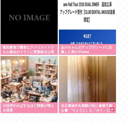
んなさいって謝れよ」どう返せば
大
いい？
最恐最強で覇者なアメリカイスラ
あのちゃんのアップグレードに応
エル連合がイランに実質敗北な理
募した男の子www
由、分からない
AI活用すればするほど残業が増え
名古屋城本丸御殿の柱に修復不能
る現実
な傷 「りょうじ」と「カイ」と彫
られる