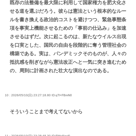
既存の法整備を最大限に利用して国家権力を肥大化さ
せる道を選ぶだろう。彼らは憲法という根本的なルー
ルを書き換える政治的コストを避けつつ、緊急事態条
項を事実上機能させるための「事前の仕込み」を加速
させるはずだ。次に起こるのは、新たなウイルス出現
を口実とした、国民の自由を段階的に奪う管理社会の
構築である。実は、パンデミックそのものが、人々の
抵抗感を削ぎながら憲法改正へと一気に突き進むため
の、周到に計画された壮大な演出なのである。
10 : 2026/05/10(日) 23:27:18.80
ID:qTl+FBmN0
そういうことまで考えてないから
11 : 2026/05/10(日) 23:28:48.30
ID:FWw9izcl0