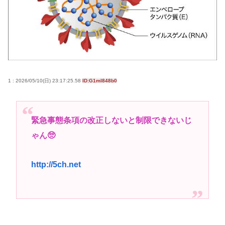
高市早苗さん、憧れのバンドを官邸に招き、自身の
サイン入りドラム・スティックをプレゼントw
若くて美人なママと親友の淫らな行為内容を毎回聞
かされる「女神の加護を受けしママのサーガ」3巻 今
ガチで “ママ” ブーム来てるよな
1 : 2026/05/10(日) 23:17:25.58
ID:G1mI848b0
ポケカ資産が100万円超えた男の子www
【高市動画】こういうオスガキってどうやったら産
まれるの？
緊急事態条項の改正しないと制限できないじ
中国のメスガキ、民度が終わりすぎてる
ゃん🥺
Powered by livedoor 相互RSS
http://5ch.net