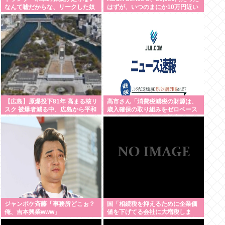
なんて嘘だからな、リークした奴
はずが、いつのまにか10万円近い
は懲役刑だ！」
価格に
【広島】原爆投下81年 高まる核リ
高市さん「消費税減税の財源は、
スク 被爆者減る中、広島から平和
歳入確保の取り組みをゼロベース
訴え
で進めることで十分に対応でき
る」サナ、有能
ジャンポケ斉藤「事務所どこぉ？
国「相続税を抑えるために企業価
俺、吉本興業www」
値を下げてる会社に大増税しま
す。低PBRの会社は大増税を覚悟