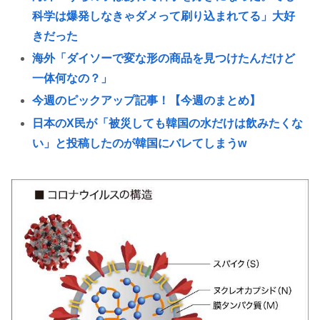
科学は爆発しなきゃダメって刷り込まれてる」大好
きだった
海外「ダイソーで変な形の商品を見つけたんだけど
一体何なの？」
今週のピックアップ記事！【今週のまとめ】
日本のX民が「被災しても韓国の水だけは飲みたくな
い」と投稿したのが韓国にバレてしまうw
コーエイテクモ、ライザとおしゃべりできるゲーム
を発売。ムチムチムワァ
女子高生さん、顔面にクマ撃退スプレーを噴射され
て救助要請してしまう
会社員(26)「女性が着用している下着を見たかった」
女子高生2人の下着を盗撮
全国の女子高生、お前らに苦言www
きゃりーぱみゅぱみゅ、本名が「桐子」だと公表