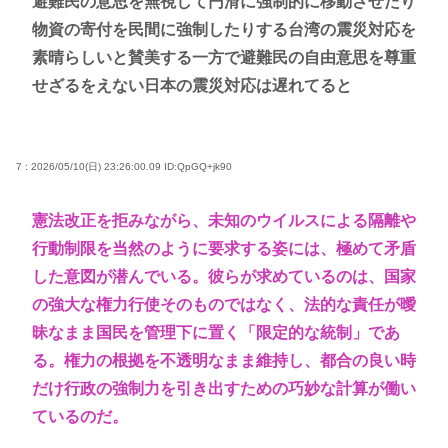
避難民の意思を無視して円滑に強制的に移動させたり
物資の寄付を民間に強制したりする台湾の震災対応を
素晴らしいと賛美する一方で避難民の自由意思を尊重
せざるをえない日本の震災対応は遅れてると
7 : 2026/05/10(日) 23:26:00.09
ID:QpGQ+jk90
憲法改正を拒みながら、未知のウイルスによる隔離や
行動制限を当然のように要求する姿には、極めて矛盾
した意図が潜んでいる。彼らが求めているのは、国家
の強大な権力行使そのものではなく、法的な責任が曖
昧なまま国民を管理下に置く「限定的な統制」であ
る。権力の根拠を不透明なまま維持し、都合の良い時
だけ行政の強制力を引き出すための巧妙な計算が働い
ているのだ。