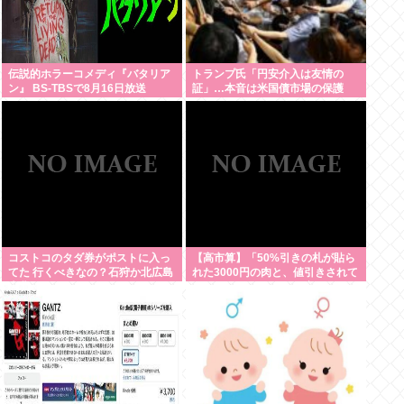
伝説的ホラーコメディ『バタリア
トランプ氏「円安介入は友情の
ン』 BS-TBSで8月16日放送
証」…本音は米国債市場の保護
コストコのタダ券がポストに入っ
【高市算】「50%引きの札が貼ら
てた 行くべきなの？石狩か北広島
れた3000円の肉と、値引きされて
大曲だよな
いない1000円の肉では安いのはど
ちらか」父の答え「50%引きの
肉」