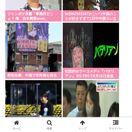
ジャンポケ斉藤「事務所どこ
be[662593167]⇦こいつ中国のこ
ぉ？ 俺、吉本興業www」
とが好きすぎて1日中中国スレ立
ててる猿でスレ立て履歴ヤバい
www
伝説的ホラーコメディ『バタリ
野獣先輩、中国で市民権を得る
アン』 BS-TBSで8月16日放送
【動画あり】高市首相が最後で
週刊少年ジャンプの人気マンガ
ホーム
検索
トップ
サイドバー