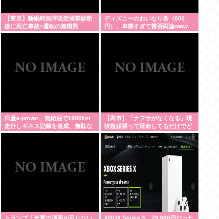
【東京】睡眠時無呼吸症候群診断
ディズニーのおいなり巻（600
後に死亡事故=運転の無職男
円）、卑猥すぎて賛否両論www
（34）、独断で治療中断-危険運転
致死罪適用も
日産e-power、無給油で1980km
【高市】「ナフサがなくなる」現
走行しギネス記録を達成、無駄な
状超頑張って延命してるだけでど
発電や送電ロスなくEVよりエコを
んどん不足してる状況は改善して
証明
ないのにもうナフサあることにな
った理由
トランプ「米軍の弾薬が足りない
XBOX Series S、29,980円だった