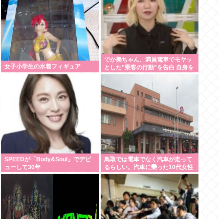
でか美ちゃん、満員電車でモヤッ
女子小学生の水着フィギュア
とした”乗客の行動”を告白 自身を
扇子などであおぐ人に「オイニー
がつらくて…」
SPEEDが「Body&Soul」でデビ
鳥取では電車でなく汽車が走って
ューして30年
るらしい。汽車に乗った10代女性
が意識失う。汽車汽車ぽっぽぽっ
ぽ