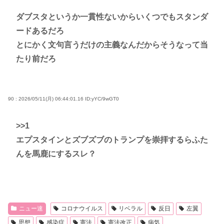
ダブスタというか一貫性ないからいくつでもスタンダ
ードあるだろ
とにかく文句言うだけの主義なんだからそうなって当
たり前だろ
90 : 2026/05/11(月) 06:44:01.16
ID:yYC/9wGT0
>>1
エプスタインとズブズブのトランプを崇拝するらふた
んを馬鹿にするスレ？
ニュー速
コロナウイルス
リベラル
反日
左翼
思想
感染症
憲法
憲法改正
病気