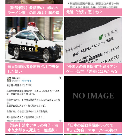
み」 広島原爆の日あいさつ
【医師解説】飲酒後の「締めの
最近『治安』悪くね？
ラーメン欲」の原因は？ 脳の錯
【高市算】「50%引きの札が貼られた3000円の肉
覚と真実
と、値引きされていない1000円の肉では安いのはど
ちらか」父の答え「50%引きの肉」
中国製EVが爆発炎上🔥💥🚗🔥
菊池、マレーシアに移住
秋田にアラブが2兆円の投資決定
毎日新聞記者を逮捕 包丁で夫脅
“外国人の職員採用”を巡りアン
イランがホルムズ海峡を通航する全商船に7%の通航
した疑い
ケート設問 「差別にはあたらな
い」として公表する方針を決定
料を課すと発表した。トランプ大統領がイランを攻
三重県
撃する前は無料だった
Powered by livedoor 相互RSS
【恨み】清水アキラの息子・清
「日本の反戦界隈終わってて
水良太郎さん死去で、落語家・
草」と海自トマホークへの例の