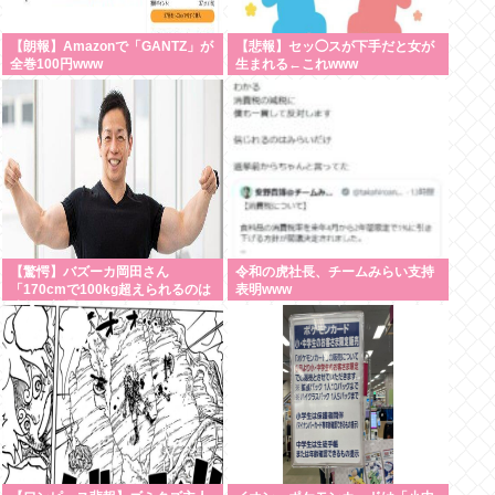
【朗報】Amazonで「GANTZ」が
【悲報】セッ◯スが下手だと女が
全巻100円www
生まれる←これwww
【驚愕】バズーカ岡田さん
令和の虎社長、チームみらい支持
「170cmで100kg超えられるのは
表明www
才能。普通の人は3桁行く前に壁
にぶつかる」・・・・・・・・・