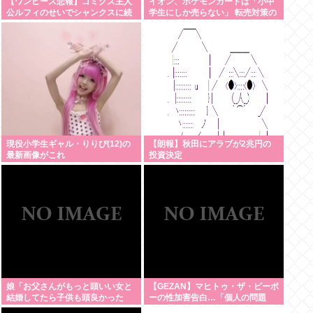
【ワンピース悲報】ゴミクズ主人
イオン、ポケモンカードは「小中
公ルフィのせいでシャンクスに続
学生にしか売らない」 転売対策の
きギャバンの腕も無くなるwww
決断が「素晴らしい」
現役小学生ギャル・りりぴ(12)の
【朗報】秋田にアラブが2兆円の
最新画像がこれ
投資決定
娘「お父さんがもっと頭いい女と
【GEZAN】マヒトゥ・ザ・ピーポ
結婚してたら子供も頭良かった
ーの性加害告白…「個人の問題
よ。頭悪いクソ女と結婚してごめ
か、業界全体の問題か」議論が拡