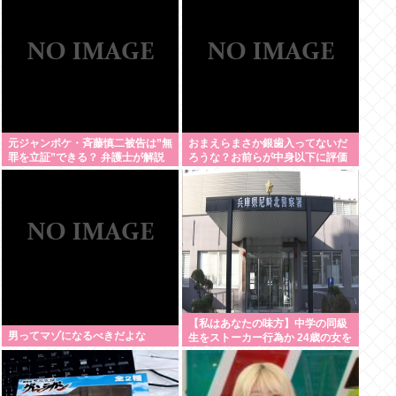
せよ」
元ジャンポケ・斉藤慎二被告は”無
おまえらまさか銀歯入ってないだ
罪を立証”できる？ 弁護士が解説
ろうな？お前らが中身以下に評価
される原因は口開けた時に見える
銀歯
【私はあなたの味方】中学の同級
男ってマゾになるべきだよな
生をストーカー行為か 24歳の女を
逮捕 男性の自宅に唐揚げや文庫本
など繰り返し届ける / 兵庫県