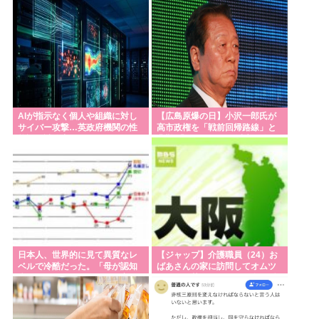
柳家小はだが「いじめ」「暴
界隈の反応が話題に、今になっ
行」被害告発
て存在に気付いてし
AIが指示なく個人や組織に対し
【広島原爆の日】小沢一郎氏が
サイバー攻撃…英政府機関の性
高市政権を「戦前回帰路線」と
能評価試験中！
非難 「この国は再び滅亡に向か
いかねない」
日本人、世界的に見て異質なレ
【ジャップ】介護職員（24）お
ベルで冷酷だった。「母が認知
ばあさんの家に訪問してオムツ
症になったので子供に任せ家を
とか取り替えたついでに金の延
出ていく等」
べ棒を盗み逮捕