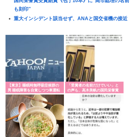
国民栄誉賞受賞副賞《包丁10本》に”高市総理の名前
も刻印”
重大インシデント該当せず、ANAと国交省機の接近
で航空機衝突防止装置（TCAS）の警報が作動したト
ラブル、羽田空港沖、全日空に通知
トランプ「米軍の弾薬が足りないなんて嘘だから
な、リークした奴は懲役刑だ！」
日本人、世界的に見て異質なレベルで冷酷だった。
「母が認知症になったので子供に任せ家を出ていく
等」
【東京】睡眠時無呼吸症候群の
「受賞者の名前だけでいい」と
国「相続税を抑えるために企業価値を下げてる会社
男 睡眠障害を自覚しつつ車運転
の声も、高木美帆の国民栄誉賞
事故起こし自転車の女性に重傷
受賞副賞《包丁10本》に”高市総
に大増税します。低PBRの会社は大増税を覚悟せ
負わせ…「厳重処分」意見つけ
理の名前も刻印”
書類送検
よ」
東京でタクシーが急に停まったら怒り狂ってクラク
ション鳴らしてるやつ、だいたい田舎ナンバーwww
【動画あり】高市首相が最後で〝噛む〟「ひろし