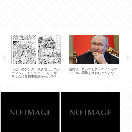
り
はだしのゲンの「炊き出し」のシ
結局さ、ロシアとプーアノンがア
在
ーンってこれしか出てこないが、
メリカの覇権を終わらせたよな
わ
そんなに食糧事情悪かったの？