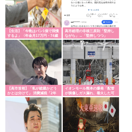
【生活】「今晩はパン1個で我慢
高市総理の非核三原則「堅持し
するよ」〈年金月17万円・74歳
ながら」→「堅持しつつ」
男性〉物価高で変わった当たり
→「堅持しており」。記者が変
前の食卓…「1食抜けば、数百円
化を発見し追及
は使わずに済む」
【高市首相】「私が総裁かどう
イオンモール熊本の爆発「配管
かとは分けて」 消費減税「2年
が損傷しガス漏れ、着火した可
後に私の責任で戻す」発言を説
能性」福岡酸素、経産省に報告
明