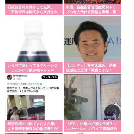
に行く意味ある？」←これ
石破前首相を懐かしむ左派、
中国、金融監督管理総局前トッ
「石破が日本国民から支持され
プの全人代代表資格を剥奪…重
【ラグビー】日本代表、歴史的初勝利ならず…オー
まくっていた」と主張してしま
大な規律違反で！
うも……
ストラリアに逆転負け 8戦全敗
防衛白書の表紙は、なぜか笑顔の若者がアニメ風に
描かれ… 安保政策の大転換とのチグハグ感に戸惑い
の声
米農家「流石にこんな値段じゃ、米作り辞める人、
いま巷で流行ってるグリーンコ
【カンテレ】杉村太蔵氏、消費
出るんじゃないかなあ？？」
ーラとかいう飲み物ｗｗｗｗ
税減税は反対「減税じゃなく
て、現金給付を」
Powered by livedoor 相互RSS
経済崩壊の中国でまたまた車に
『紅白』出場の17歳女子高生シ
よる無差別報復型の衝突事件が
ンガー・tuki. ハワイで素顔以外
発生、7人死亡9人負傷
ほぼ全部出し 「隠しきれない美