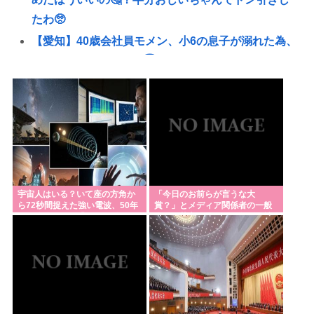
たわ🥺
【愛知】40歳会社員モメン、小6の息子が溺れた為、
助けようとして溺れる😇なお息子は妻が救出🤗
ブサイクすぎて仕事もできなくて消えたい
ヨーロッパ人ついに気づきはじめる「夏ってエアコ
ン無いと暑いわ」
パさん「中国が日本を占領するのってすごく簡単だ
と思うよ。西日本の原発にミサイルを撃ち込めばい
い」
宇宙人はいる？いて座の方角か
「今日のお前らが言うな大
ら72秒間捉えた強い電波、50年
賞？」とメディア関係者の一般
【謎】高市早苗の「高市」と「早苗」の出処が不明
間正体分からぬ「Wow！信号」
人への苦言にツッコミ殺到、被
だと戦慄が走る
災地の避難所でカメラ
刃物持ってたら警察に殺される日本社会。
パさん「難民を追い返す。そんな国でいいのか？入
管法強行抗議！」
Z世代「長野県に行ったことがない。山しかない場所