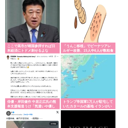
貌」とSNSざわつく
ここで高市が靖国参拝すれば日
「うんこ移植」でピーナツアレ
本経済にトドメ刺せるよな
ルギー改善、15人中6人が数粒食
べられるように
俳優・岸田健作 中居正広氏の熊
トランプ帝国軍1万人が駐屯して
本支援報道うけ「気遣いや優し
いたカタールの基地 イランがい
さがハンパじゃない」 中居氏と
とも簡単に破壊
の思い出を回顧