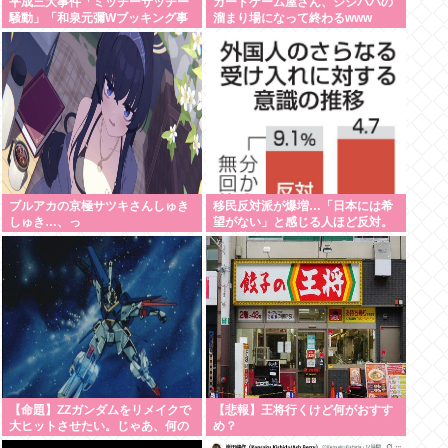
平成三大事件「ミッチーサッチー
カードゲーム屋さん、ジジババの
騒動」「和泉元彌Wブッキング事
溜まり場になって終わるwww
件」あとひとつは？
ブルアカの京極サツキさんしゅき
移民反対派が爆増…「日本には希
しゅき…、っ
望がない」と感じる人ほど反対。
進む若者の嫌儲化
【命題】ZZガンダムをリメイクで
【悲報】王将行くけど何がおすす
大ヒットさせたい。じゃあ、何の
め？
要素を足せばいい？