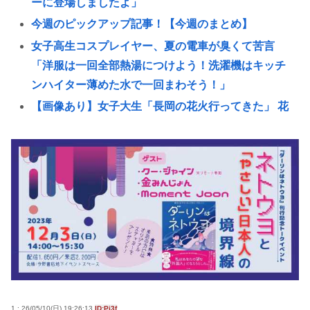
ーに登場しましたよ」
今週のピックアップ記事！【今週のまとめ】
女子高生コスプレイヤー、夏の電車が臭くて苦言
「洋服は一回全部熱湯につけよう！洗濯機はキッチ
ンハイター薄めた水で一回まわそう！」
【画像あり】女子大生「長岡の花火行ってきた」 花
火を見せたいのか自分を見せたいのかどっちだよ！
29歳バンドマン俺、もうどうやったらバズるのかわ
からん
はっきり言って高卒や中卒よりも、いい歳して独身
のほうが恥ずかしいよな🤔
ラジコンのキングタイガーでスズメバチの巣に突撃
「ハチからしたら突然ドイツ戦車が家に来るんだ
ぞ」【海外
B’zって急に消えたよな
1 : 26/05/10(日) 19:26:13
ID:Pi3f