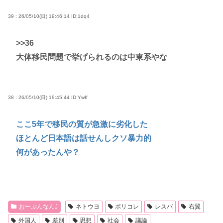
39 : 26/05/10(日) 19:46:14
ID:1dq4
>>36
大体移民問題で挙げられるのは中東系やな
38 : 26/05/10(日) 19:45:44
ID:YwIf
ここ5年で移民の質が急激に劣化した
ほとんど日本語は話せんしクソ暴力的
何があったんや？
おーぷんなんJ
ネトウヨ
ポリコレ
レスバ
右翼
外国人
差別
思想
社会
議論