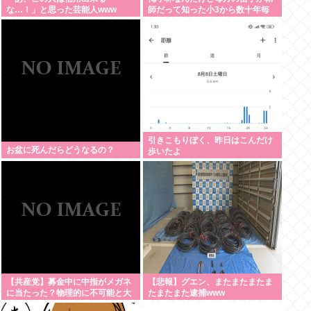
な…！」と思った芸能人www
師だって知った小3から数十年毎
日悔しくて泣いてる
引きこもりぼく、昨日はこんだけ
お盆に死んだらどうなるの？
歩いたよ
【共産党】募金中に中指がメガネ
【悲報】グエン、またまたまたま
に当たった？物理的に不可能と大
たまたまた逮捕www
爆笑