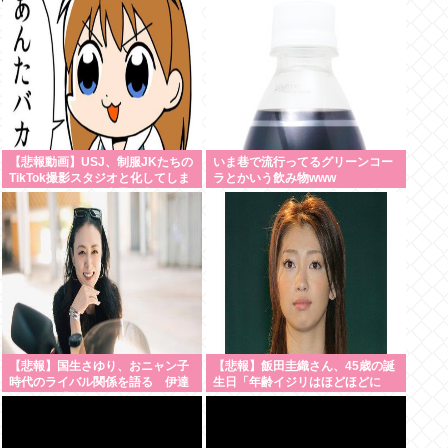
【悲報動画】USJ、制服JKたちの
いま巷で流行ってるグリーンコー
TikTok撮影スタジオと化してしま
ラとかいう飲み物www
いシュールすぎる光景が広がるｗ
ｗｗ 【Pickup08083030】
【悲報】国生さゆり、おニャン子
【悲報】飯田圭織さん、45歳の誕
時代のライバル関係を語る 伊達
生日「年齢イジリはほどほどに
みきおが「たとえば誰です？」と
ね」
直球質問