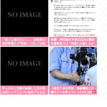
「抜くに抜けない……」自転車の
俳優・岸田健作 中居正広氏の熊本
青切符導入で”車道ハミ出し”が急
支援報道うけ「気遣いや優しさが
増中
ハンパじゃない」 中居氏との思い
出を回顧
年上の女と交際や結婚した方が実
【高市】高市早苗、高級機材と女
は良いってことバレ始めてるよな
優ライトを持っていったのに結局
映像でも不気味なトカゲ顔になっ
てしまう