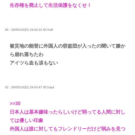
生存権を廃止して生活保護をなくせ！
30 : 26/05/10(日) 19:42:22
ID:YwIf
被災地の能登に外国人の窃盗団が入ったの聞いて膝か
ら崩れ落ちたわ
アイツら血も涙もない
32 : 26/05/10(日) 19:43:47
ID:1dq4
>>30
日本人は基本嫌味ったらしいけど弱ってる人間に対し
ては優しい印象
外国人は誰に対してもフレンドリーだけど弱みを見つ