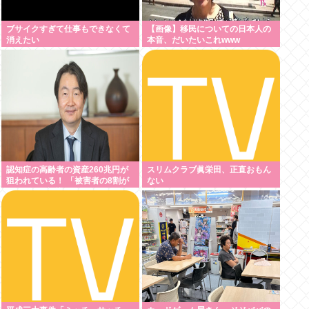
ブサイクすぎて仕事もできなくて
【画像】移民についての日本人の
消えたい
本音、だいたいこれwww
認知症の高齢者の資産260兆円が
スリムクラブ眞栄田、正直おもん
狙われている！ 「被害者の8割が
ない
だまされた認識なし」