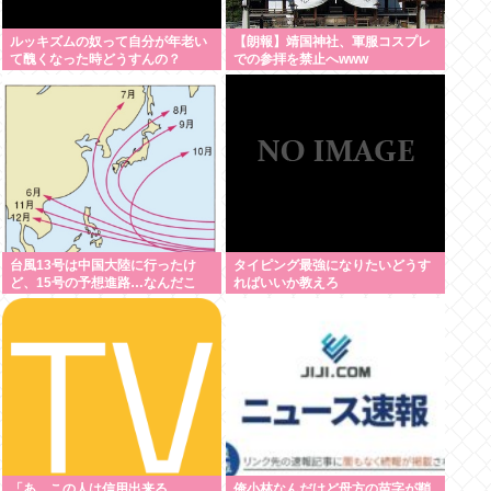
ルッキズムの奴って自分が年老い
【朗報】靖国神社、軍服コスプレ
て醜くなった時どうすんの？
での参拝を禁止へwww
台風13号は中国大陸に行ったけ
タイピング最強になりたいどうす
ど、15号の予想進路…なんだこ
ればいいか教えろ
れ？ [8/8]
「あ、この人は信用出来る
俺小林なんだけど母方の苗字が鞘