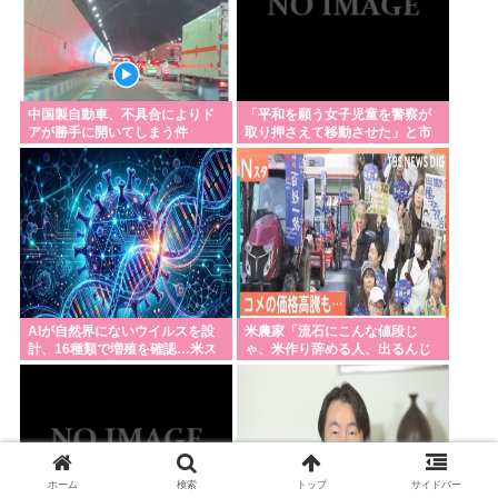
中国製自動車、不具合によりド
「平和を願う女子児童を警察が
アが勝手に開いてしまう件
取り押さえて移動させた」と市
民団体が告発、「児童……ど
こ？」とガチで困惑
AIが自然界にないウイルスを設
米農家「流石にこんな値段じ
計、16種類で増殖を確認…米ス
ゃ、米作り辞める人、出るんじ
タンフォード大！
ゃないかなあ？？」
ホーム
検索
トップ
サイドバー