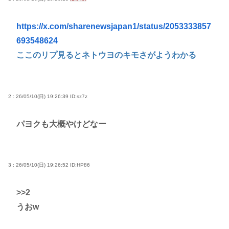
高市早苗さん、憧れのバンドを官邸に招き、自身の
サイン入りドラム・スティックをプレゼントw
https://x.com/sharenewsjapan1/status/2053333857
若くて美人なママと親友の淫らな行為内容を毎回聞
693548624
かされる「女神の加護を受けしママのサーガ」3巻 今
ここのリプ見るとネトウヨのキモさがようわかる
ガチで “ママ” ブーム来てるよな
ポケカ資産が100万円超えた男の子www
【高市動画】こういうオスガキってどうやったら産
2 : 26/05/10(日) 19:26:39
ID:sz7z
まれるの？
中国のメスガキ、民度が終わりすぎてる
パヨクも大概やけどなー
Powered by livedoor 相互RSS
3 : 26/05/10(日) 19:26:52
ID:HP86
>>2
うおw