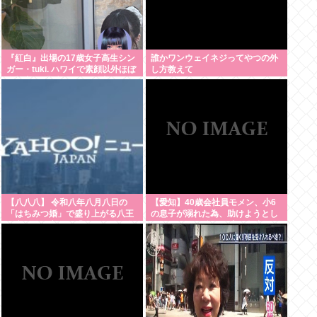
『紅白』出場の17歳女子高生シン
誰かワンウェイネジってやつの外
ガー・tuki. ハワイで素顔以外ほぼ
し方教えて
全部出し 「隠しきれない美貌」と
SNSざわつく
【八八八】 令和八年八月八日の
【愛知】40歳会社員モメン、小6
「はちみつ婚」で盛り上がる八王
の息子が溺れた為、助けようとし
子市や八戸市など「八」の付く自
て溺れる なお息子は妻が救出
治体たち…日本の航空機の父・二
宮忠八ゆかりの八幡浜市と八幡市
は共同でイベント開催