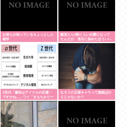
お前らが知っているちょっとした
鏡見たら4割くらい白髪になって
雑学
たんだが、流石に染めたほういい
の ？半分おじいちゃんでドン引き
したわ
Z世代「趣味はアイドルの応援‥
なろうの王様キャラって無能ばか
ですかね…」ワイ「きもちわりー
りじゃないか？
www」