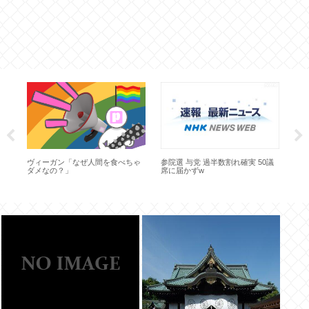
こ
い
り
ヴィーガン「なぜ人間を食べちゃ
参院選 与党 過半数割れ確実 50議
ダメなの？」
席に届かずw